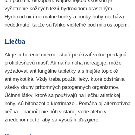
ich pod mikroskopom. Najbežnejšou skúškou je
vyšetrenie kožných lézií hydroxidom draselným.
Hydroxid ničí normálne bunky a bunky huby necháva
nedotknuté, takže sú ľahko viditeľné pod mikroskopom.
Liečba
Ak je ochorenie mierne, stačí používať voľne predajnú
protiplesňovú masť. Ak na ňu noha nereaguje, môže
vyžadovať antifungálne tabletky a silnejšie topické
antimykotiká. Vždy treba použiť lieky, ktoré odstránia
všetky druhy prítomných patogénnych organizmov.
Účinné látky, ktoré sa používajú na liečbu atletickej
nohy, sú bifonazol a klotrimazol. Pomáha aj alternatívna
liečba – namočenie nôh v slanej vode alebo v
zriedenom octe, aby sa vysušili pľuzgiere.