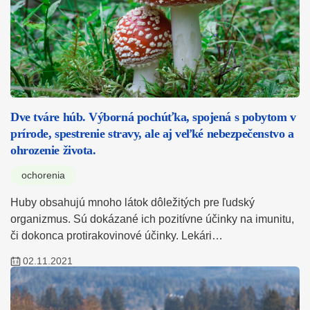
Dve tváre húb. Výborná pochúťka, spojená s pobytom v
prírode, spestrenie stravy, ale aj veľké nebezpečenstvo a
ohrozenie života.
ochorenia
Huby obsahujú mnoho látok dôležitých pre ľudský
organizmus. Sú dokázané ich pozitívne účinky na imunitu,
či dokonca protirakovinové účinky. Lekári…
02.11.2021