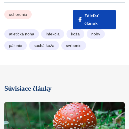
ochorenia
Zdieľať
článok
atletická noha
infekcia
koža
nohy
pálenie
suchá koža
svrbenie
Súvisiace články