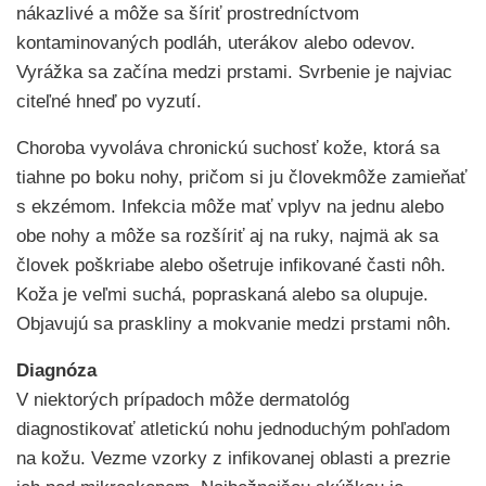
nákazlivé a môže sa šíriť prostredníctvom
kontaminovaných podláh, uterákov alebo odevov.
Vyrážka sa začína medzi prstami. Svrbenie je najviac
citeľné hneď po vyzutí.
Choroba vyvoláva chronickú suchosť kože, ktorá sa
tiahne po boku nohy, pričom si ju človekmôže zamieňať
s ekzémom. Infekcia môže mať vplyv na jednu alebo
obe nohy a môže sa rozšíriť aj na ruky, najmä ak sa
človek poškriabe alebo ošetruje infikované časti nôh.
Koža je veľmi suchá, popraskaná alebo sa olupuje.
Objavujú sa praskliny a mokvanie medzi prstami nôh.
Diagnóza
V niektorých prípadoch môže dermatológ
diagnostikovať atletickú nohu jednoduchým pohľadom
na kožu. Vezme vzorky z infikovanej oblasti a prezrie