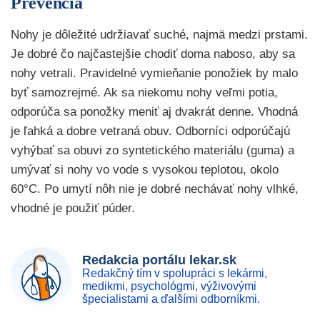
Prevencia
Nohy je dôležité udržiavať suché, najmä medzi prstami.
Je dobré čo najčastejšie chodiť doma naboso, aby sa
nohy vetrali. Pravidelné vymieňanie ponožiek by malo
byť samozrejmé. Ak sa niekomu nohy veľmi potia,
odporúča sa ponožky meniť aj dvakrát denne. Vhodná
je ľahká a dobre vetraná obuv. Odborníci odporúčajú
vyhýbať sa obuvi zo syntetického materiálu (guma) a
umývať si nohy vo vode s vysokou teplotou, okolo
60°C. Po umytí nôh nie je dobré nechávať nohy vlhké,
vhodné je použiť púder.
Redakcia portálu lekar.sk
Redakčný tím v spolupráci s lekármi,
medikmi, psychológmi, výživovými
špecialistami a ďalšími odborníkmi.