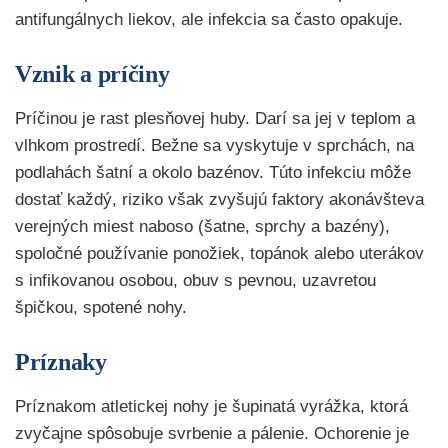
antifungálnych liekov, ale infekcia sa často opakuje.
Vznik a príčiny
Príčinou je rast plesňovej huby. Darí sa jej v teplom a
vlhkom prostredí. Bežne sa vyskytuje v sprchách, na
podlahách šatní a okolo bazénov. Túto infekciu môže
dostať každý, riziko však zvyšujú faktory akonávšteva
verejných miest naboso (šatne, sprchy a bazény),
spoločné používanie ponožiek, topánok alebo uterákov
s infikovanou osobou, obuv s pevnou, uzavretou
špičkou, spotené nohy.
Príznaky
Príznakom atletickej nohy je šupinatá vyrážka, ktorá
zvyčajne spôsobuje svrbenie a pálenie. Ochorenie je