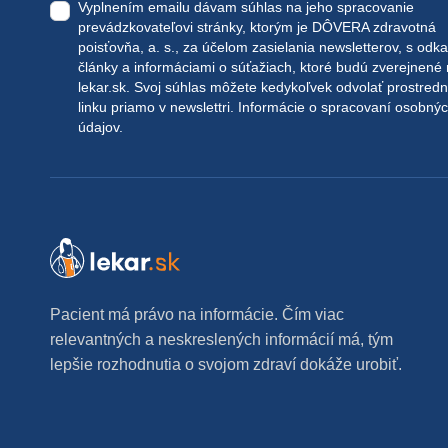
Vyplnením emailu dávam súhlas na jeho spracovanie
prevádzkovateľovi stránky, ktorým je DÔVERA zdravotná
poisťovňa, a. s., za účelom zasielania newsletterov, s odk
články a informáciami o súťažiach, ktoré budú zverejnené
lekar.sk
. Svoj súhlas môžete kedykoľvek odvolať prostred
linku priamo v newslettri.
Informácie o spracovaní osobný
údajov.
Pacient má právo na informácie. Čím viac
relevantných a neskreslených informácií má, tým
lepšie rozhodnutia o svojom zdraví dokáže urobiť.