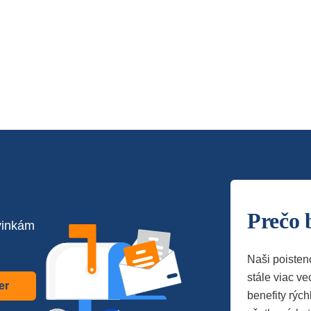
Prečo 
vinkám
Naši poisten
stále viac vec
er
benefity rých