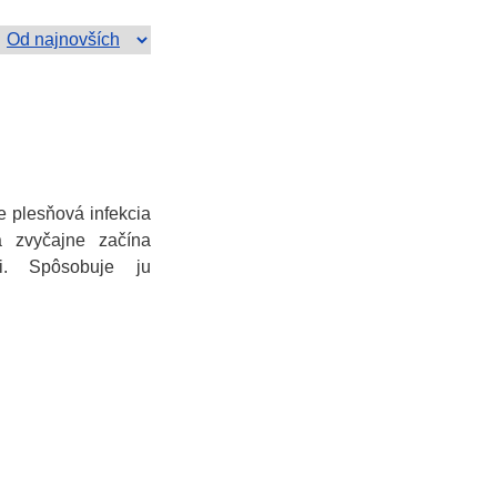
je plesňová infekcia
 zvyčajne začína
mi. Spôsobuje ju