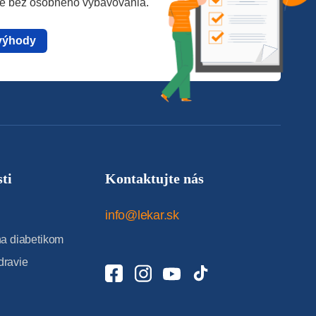
te bez osobného vybavovania.
výhody
ti
Kontaktujte nás
info@lekar.sk
 diabetikom
dravie