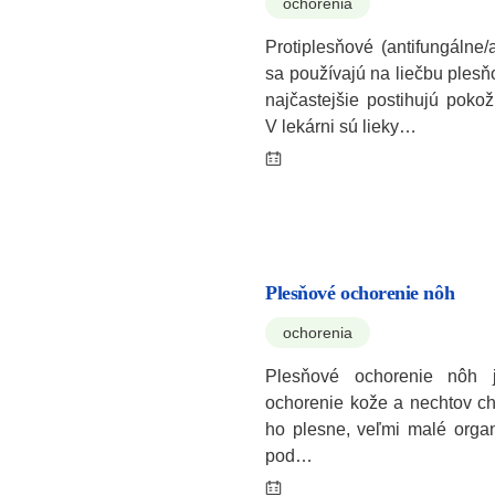
ochorenia
Protiplesňové (antifungálne/a
sa používajú na liečbu plesňo
najčastejšie postihujú pokož
V lekárni sú lieky…
Plesňové ochorenie nôh
ochorenia
Plesňové ochorenie nôh j
ochorenie kože a nechtov ch
ho plesne, veľmi malé organ
pod…