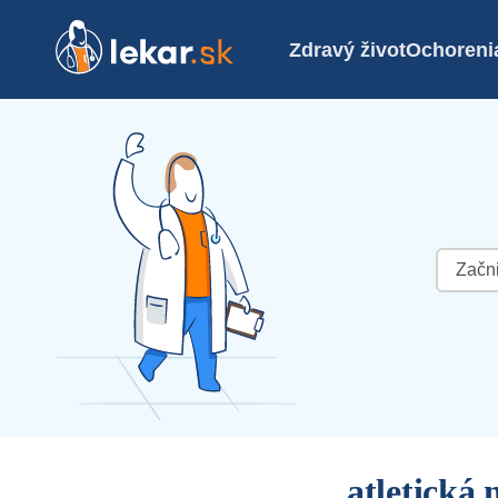
Zdravý život
Ochoreni
Hľadať:
atletická 