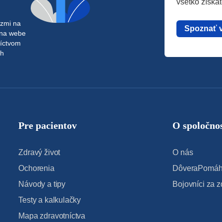
všetko získa
azmi na
Spoznať 
 na webe
níctvom
ch
Pre pacientov
O spoločnos
Zdravý život
O nás
Ochorenia
DôveraPomáha
Návody a tipy
Bojovníci za z
Testy a kalkulačky
Mapa zdravotníctva