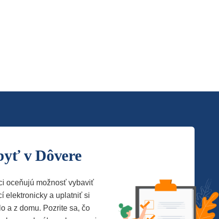
byť v Dôvere
ci oceňujú možnosť vybaviť
í elektronicky a uplatniť si
lo a z domu. Pozrite sa, čo