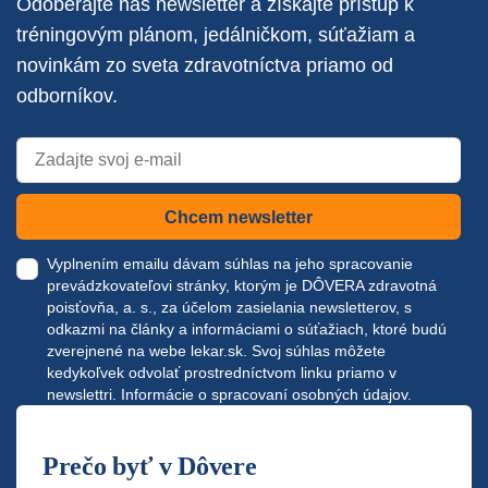
Odoberajte náš newsletter a získajte prístup k
tréningovým plánom, jedálničkom, súťažiam a
novinkám zo sveta zdravotníctva priamo od
odborníkov.
Chcem newsletter
Vyplnením emailu dávam súhlas na jeho spracovanie
prevádzkovateľovi stránky, ktorým je DÔVERA zdravotná
poisťovňa, a. s., za účelom zasielania newsletterov, s
odkazmi na články a informáciami o súťažiach, ktoré budú
zverejnené na webe
lekar.sk
. Svoj súhlas môžete
kedykoľvek odvolať prostredníctvom linku priamo v
newslettri.
Informácie o spracovaní osobných údajov.
Prečo byť v Dôvere