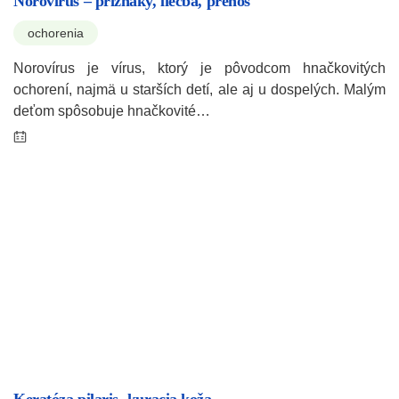
Norovírus – príznaky, liečba, prenos
ochorenia
Norovírus je vírus, ktorý je pôvodcom hnačkovitých
ochorení, najmä u starších detí, ale aj u dospelých. Malým
deťom spôsobuje hnačkovité…
Keratóza pilaris- kuracia koža