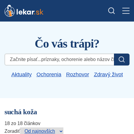
Čo vás trápi?
Hľadať:
Aktuality
Ochorenia
Rozhovor
Zdravý život
suchá koža
18 zo 18 článkov
Zoradiť