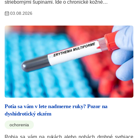
striebornými šupinami. Ide o chronické kožné…
03.08.2026
Potia sa vám v lete nadmerne ruky? Pozor na
dyshidrotický ekzém
ochorenia
Robia sa vám na rukách alebo nohách drobné svrbiace