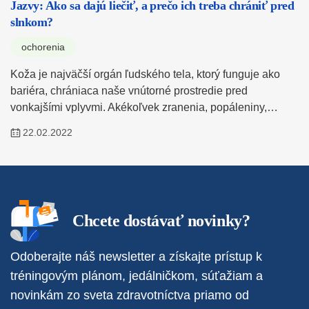
Jazvy: Ako sa dajú liečiť, a prečo ich treba chrániť pred
slnkom?
ochorenia
Koža je najväčší orgán ľudského tela, ktorý funguje ako
bariéra, chrániaca naše vnútorné prostredie pred
vonkajšími vplyvmi. Akékoľvek zranenia, popáleniny,…
22.02.2022
Chcete dostávať novinky?
Odoberajte náš newsletter a získajte prístup k
tréningovým plánom, jedálničkom, súťažiam a
novinkám zo sveta zdravotníctva priamo od