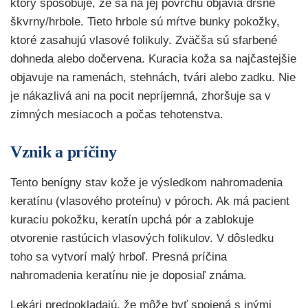
ktorý spôsobuje, že sa na jej povrchu objavia drsné
škvrny/hrbole. Tieto hrbole sú mŕtve bunky pokožky,
ktoré zasahujú vlasové folikuly. Zväčša sú sfarbené
dohneda alebo dočervena. Kuracia koža sa najčastejšie
objavuje na ramenách, stehnách, tvári alebo zadku. Nie
je nákazlivá ani na pocit nepríjemná, zhoršuje sa v
zimných mesiacoch a počas tehotenstva.
Vznik a príčiny
Tento benígny stav kože je výsledkom nahromadenia
keratínu (vlasového proteínu) v póroch. Ak má pacient
kuraciu pokožku, keratín upchá pór a zablokuje
otvorenie rastúcich vlasových folikulov. V dôsledku
toho sa vytvorí malý hrboľ. Presná príčina
nahromadenia keratínu nie je doposiaľ známa.
Lekári predpokladajú, že môže byť spojená s inými