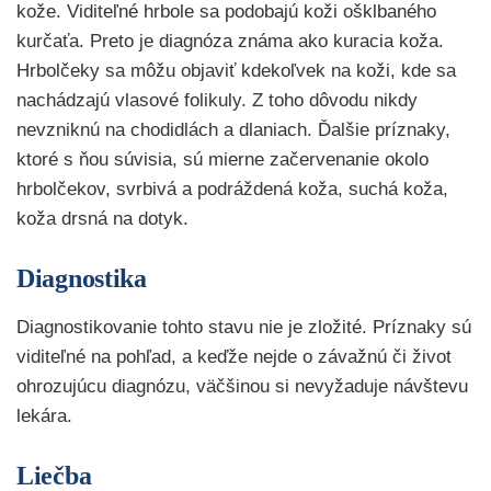
kože. Viditeľné hrbole sa podobajú koži ošklbaného
kurčaťa. Preto je diagnóza známa ako kuracia koža.
Hrbolčeky sa môžu objaviť kdekoľvek na koži, kde sa
nachádzajú vlasové folikuly. Z toho dôvodu nikdy
nevzniknú na chodidlách a dlaniach. Ďalšie príznaky,
ktoré s ňou súvisia, sú mierne začervenanie okolo
hrbolčekov, svrbivá a podráždená koža, suchá koža,
koža drsná na dotyk.
Diagnostika
Diagnostikovanie tohto stavu nie je zložité. Príznaky sú
viditeľné na pohľad, a keďže nejde o závažnú či život
ohrozujúcu diagnózu, väčšinou si nevyžaduje návštevu
lekára.
Liečba