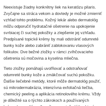
Neexistuje žiadny konkrétny liek na keratózu pilaris.
Zvyčajne sa stráca vekom a dovtedy je možné zmierniť
vzhľad tohto problému. Kožný lekár alebo dermatológ
môžu odporučiť hydratačné ošetrenie na upokojenie
svrbiacej či suchej pokožky a zlepšenie jej vzhľadu.
Predpísané topické krémy by mali odstrániť odumreté
bunky kože alebo zabrániť zablokovaniu vlasových
folikulov. Dve bežné zložky v rámci zvlhčovacieho
ošetrenia sú močovina a kyselina mliečna.
Tieto zložky pomáhajú uvoľňovať a odstraňovať
odumreté bunky kože a zmäkčovať suchú pokožku.
Ďalšie liečebné metódy, ktoré môže dermatológ použiť,
sú mikrodermabrázia, intenzívna exfoliačná liečba,
chemický peeling a aplikácia retinolového krému. Vždy
je dôležité sa o týchto zákrokoch a používaných