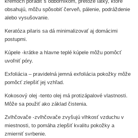
krémoch poradiť s odborníkom, pretože látky, ktoré
obsahujú, môžu spôsobiť červeň, pálenie, podráždenie
alebo vysušovanie.
Keratóza pilaris sa dá minimalizovať aj domácimi
postupmi.
Kúpele -krátke a hlavne teplé kúpele môžu pomôcť
uvoľniť póry.
Exfoliácia – pravidelná jemná exfoliácia pokožky môže
pomôcť zlepšiť jej vzhľad.
Kokosový olej -tento olej má protizápalové vlastnosti.
Môže sa použiť ako základ čistenia.
Zvlhčovače -zvlhčovače zvyšujú vlhkosť vzduchu v
miestnosti, to pomáha zlepšiť kvalitu pokožky a
zmierniť svrbenie.