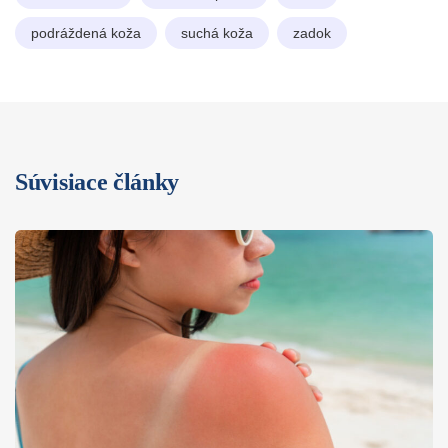
podráždená koža
suchá koža
zadok
Súvisiace články