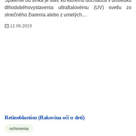
Spálenie od slnka je stav, ku ktorému dochádza v dôsledku
dlhodobéhovystavenia ultrafialovému (UV) svetlu zo
slnečného žiarenia alebo z umelých…
12.06.2019
Retinoblastóm (Rakovina očí u detí)
ochorenia