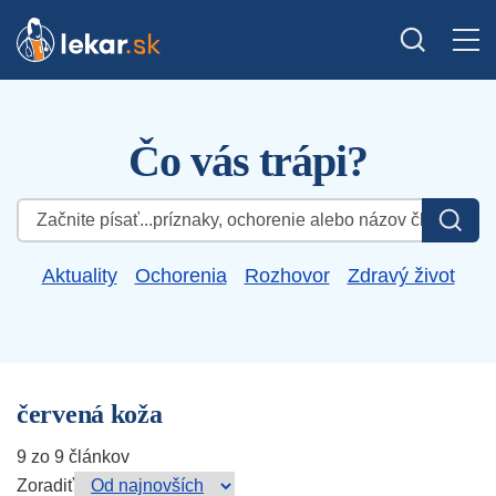
Čo vás trápi?
Hľadať:
Aktuality
Ochorenia
Rozhovor
Zdravý život
červená koža
9 zo 9 článkov
Zoradiť