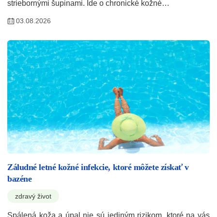
striebornými šupinami. Ide o chronické kožné…
03.08.2026
Záludné letné kožné infekcie, ktoré môžete získať v
bazéne
zdravý život
Spálená koža a úpal nie sú jediným rizikom, ktoré na vás