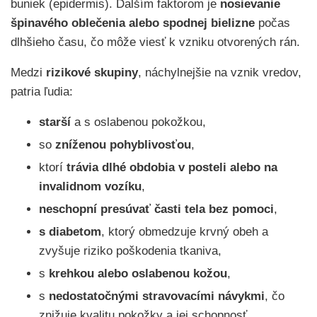
buniek (epidermis). Ďalším faktorom je
nosievanie
špinavého oblečenia alebo spodnej bielizne
počas
dlhšieho času, čo môže viesť k vzniku otvorených rán.
Medzi
rizikové skupiny
, náchylnejšie na vznik vredov,
patria ľudia:
starší
a s oslabenou pokožkou,
so
zníženou pohyblivosťou
,
ktorí
trávia dlhé obdobia v posteli alebo na
invalidnom vozíku
,
neschopní presúvať časti tela bez pomoci
,
s diabetom
, ktorý obmedzuje krvný obeh a
zvyšuje riziko poškodenia tkaniva,
s
krehkou alebo oslabenou kožou
,
s
nedostatočnými stravovacími návykmi
, čo
znižuje kvalitu pokožky a jej schopnosť