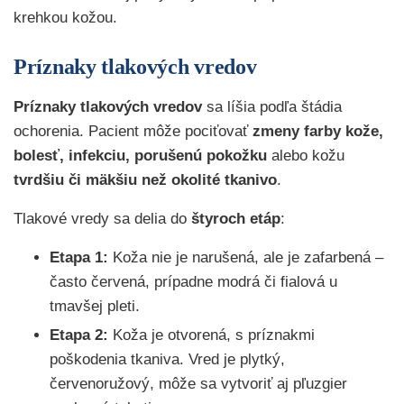
krehkou kožou.
Príznaky tlakových vredov
Príznaky tlakových vredov
sa líšia podľa štádia
ochorenia. Pacient môže pociťovať
zmeny farby kože,
bolesť, infekciu, porušenú pokožku
alebo kožu
tvrdšiu či mäkšiu než okolité tkanivo
.
Tlakové vredy sa delia do
štyroch etáp
:
Etapa 1:
Koža nie je narušená, ale je zafarbená –
často červená, prípadne modrá či fialová u
tmavšej pleti.
Etapa 2:
Koža je otvorená, s príznakmi
poškodenia tkaniva. Vred je plytký,
červenoružový, môže sa vytvoriť aj pľuzgier