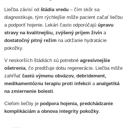
Liečba závisí od
štádia vredu
– čím skôr sa
diagnostikuje, tým rýchlejšie môže pacient začať liečbu
a podporiť hojenie. Lekári často odporúčajú
úpravu
stravy na kvalitnejšiu, zvýšený príjem živín
a
dostatočný pitný režim
na udržanie hydratácie
pokožky.
V neskorších štádiách sú potrebné
agresívnejšie
ošetrenia
, čo predlžuje dobu regenerácie. Liečba môže
zahŕňať
častú výmenu obväzov, debridement,
medikamentóznu terapiu proti infekcii
a
analgetiká
na zmiernenie bolesti
.
Cieľom liečby je
podpora hojenia, predchádzanie
komplikáciám a obnova integrity pokožky
.