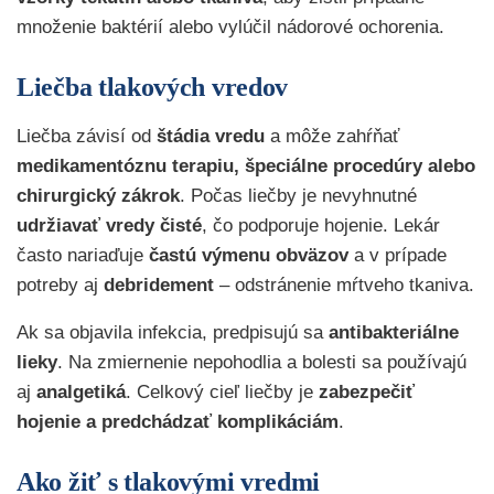
množenie baktérií alebo vylúčil nádorové ochorenia.
Liečba tlakových vredov
Liečba závisí od
štádia vredu
a môže zahŕňať
medikamentóznu terapiu, špeciálne procedúry alebo
chirurgický zákrok
. Počas liečby je nevyhnutné
udržiavať vredy čisté
, čo podporuje hojenie. Lekár
často nariaďuje
častú výmenu obväzov
a v prípade
potreby aj
debridement
– odstránenie mŕtveho tkaniva.
Ak sa objavila infekcia, predpisujú sa
antibakteriálne
lieky
. Na zmiernenie nepohodlia a bolesti sa používajú
aj
analgetiká
. Celkový cieľ liečby je
zabezpečiť
hojenie a predchádzať komplikáciám
.
Ako žiť s tlakovými vredmi