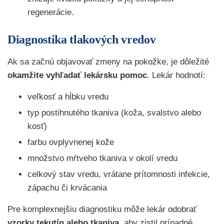
regenerácie.
Diagnostika tlakových vredov
Ak sa začnú objavovať zmeny na pokožke, je dôležité
okamžite vyhľadať lekársku pomoc
. Lekár hodnotí:
veľkosť a hĺbku vredu
typ postihnutého tkaniva (koža, svalstvo alebo
kosť)
farbu ovplyvnenej kože
množstvo mŕtveho tkaniva v okolí vredu
celkový stav vredu, vrátane prítomnosti infekcie,
zápachu či krvácania
Pre komplexnejšiu diagnostiku môže lekár odobrať
vzorky tekutín alebo tkaniva
, aby zistil prípadné