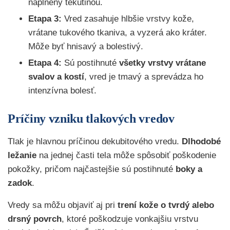
naplnený tekutinou.
Etapa 3:
Vred zasahuje hlbšie vrstvy kože,
vrátane tukového tkaniva, a vyzerá ako kráter.
Môže byť hnisavý a bolestivý.
Etapa 4:
Sú postihnuté
všetky vrstvy vrátane
svalov a kostí
, vred je tmavý a sprevádza ho
intenzívna bolesť.
Príčiny vzniku tlakových vredov
Tlak je hlavnou príčinou dekubitového vredu.
Dlhodobé
ležanie
na jednej časti tela môže spôsobiť poškodenie
pokožky, pričom najčastejšie sú postihnuté
boky a
zadok
.
Vredy sa môžu objaviť aj pri
trení kože o tvrdý alebo
drsný povrch
, ktoré poškodzuje vonkajšiu vrstvu