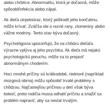
alebo chrbtice. Abnormalitu, ktorá je dočasná, môže
spôsobiťinfekcia alebo zápal.
Ak dieťa utrpeloúraz, ktorý poškodil jeho končatinu,
môže krívať. Zväčša ide o rezné rany, zlomeniny alebo
vážne modriny. Tento stav býva dočasný.
Psychológovia upozorňujú, že na chôdzu dieťaťa
výrazne vplýva aj jeho psychika. Ak dieťa má nejakú
psychologickú poruchu, môže sa to prejaviť
abnormálnym chodením.
Hoci mnohé príčiny sú krátkodobé, niektoré (napríklad
mozgová obrna) môžu spôsobiť trvalé problémy s
chôdzou. Najčastejšou príčinou u detí však býva
bolesť, preto rodičia musia odhaliť príčinu a snažiť sa
problém napraviť, aby sa nestal trvalým.