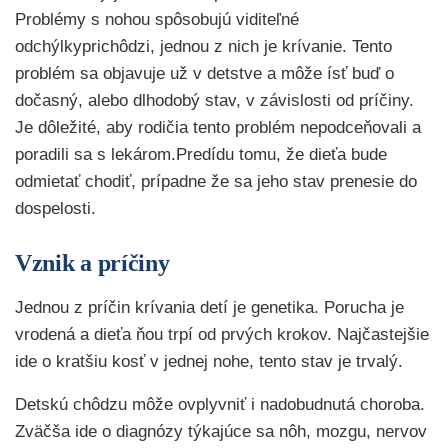
Problémy s nohou spôsobujú viditeľné
odchýlkyprichôdzi, jednou z nich je krívanie. Tento
problém sa objavuje už v detstve a môže ísť buď o
dočasný, alebo dlhodobý stav, v závislosti od príčiny.
Je dôležité, aby rodičia tento problém nepodceňovali a
poradili sa s lekárom.Predídu tomu, že dieťa bude
odmietať chodiť, prípadne že sa jeho stav prenesie do
dospelosti.
Vznik a príčiny
Jednou z príčin krívania detí je genetika. Porucha je
vrodená a dieťa ňou trpí od prvých krokov. Najčastejšie
ide o kratšiu kosť v jednej nohe, tento stav je trvalý.
Detskú chôdzu môže ovplyvniť i nadobudnutá choroba.
Zväčša ide o diagnózy týkajúce sa nôh, mozgu, nervov