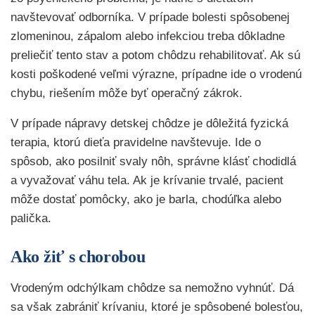
navštevovať odborníka. V prípade bolesti spôsobenej
zlomeninou, zápalom alebo infekciou treba dôkladne
preliečiť tento stav a potom chôdzu rehabilitovať. Ak sú
kosti poškodené veľmi výrazne, prípadne ide o vrodenú
chybu, riešením môže byť operačný zákrok.
V prípade nápravy detskej chôdze je dôležitá fyzická
terapia, ktorú dieťa pravidelne navštevuje. Ide o
spôsob, ako posilniť svaly nôh, správne klásť chodidlá
a vyvažovať váhu tela. Ak je krívanie trvalé, pacient
môže dostať pomôcky, ako je barla, chodúľka alebo
palička.
Ako žiť s chorobou
Vrodeným odchýlkam chôdze sa nemožno vyhnúť. Dá
sa však zabrániť krívaniu, ktoré je spôsobené bolesťou,