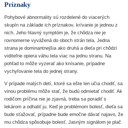
Príznaky
Pohybové abnormality sú rozdelené do viacerých
skupín na základe ich príznakov, krívanie je jednou z
nich. Jeho hlavný symptóm je, že chôdza nie je
rovnomerne vyvážená do oboch strán tela. Jedna
strana je dominantnejšia ako druhá a dieťa pri chôdzi
viditeľne opiera váhu tela viac na jednu stranu. Na
pohľad to môže vyzerať ako knísanie, prípadne
vychyľovanie tela do jednej strany.
V prípade malých detí, ktoré sa ešte len učia chodiť, sa
vinou problému môže stať, že budú odmietať chodiť. Ak
rodičom príčina nie je zjavná, treba sa poradiť s
lekárom a odhaliť ju. Keď je problémom bolesť, dieťa sa
bude sťažovať, prípadne bude emočne dávať najavo, že
mu chôdza spôsobuje bolesť. Jasným signálom je plač