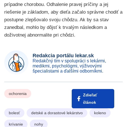
prípadne chorobou. Odhalenie pravej príčiny a jej
riešenie je základom, aby dieťa začalo správne chodiť a
postupne zlepšovalo svoju chôdzu. Ak by sa stav
zanedbal, mohlo by dôjsť k trvalým následkom a
doživotnej abnormalite pri chôdzi.
Redakcia portálu lekar.sk
Redakčný tím v spolupráci s lekármi,
medikmi, psychológmi, výživovými
špecialistami a ďalšími odborníkmi.
ochorenia
Zdieľať
článok
bolesť
detské a dorastové lekárstvo
koleno
krívanie
nohy