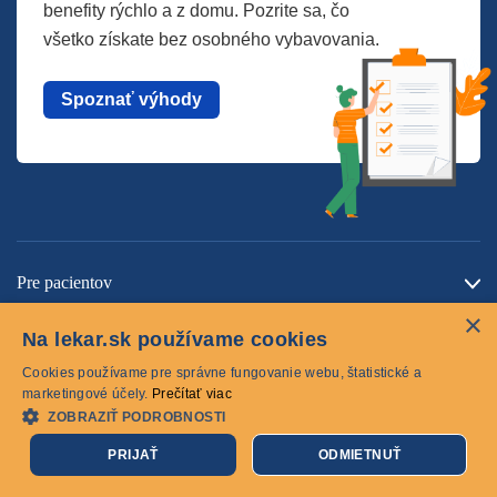
benefity rýchlo a z domu. Pozrite sa, čo
všetko získate bez osobného vybavovania.
Spoznať výhody
Pre pacientov
×
O spoločnosti
Na lekar.sk používame cookies
Kontaktujte nás
Cookies používame pre správne fungovanie webu, štatistické a
marketingové účely.
Prečítať viac
ZOBRAZIŤ PODROBNOSTI
Cookies
PRIJAŤ
ODMIETNUŤ
© 2026 lekar.sk Všetky práva vyhradené