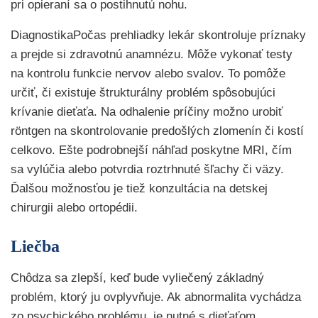
pri opieraní sa o postihnutú nohu.
DiagnostikaPočas prehliadky lekár skontroluje príznaky
a prejde si zdravotnú anamnézu. Môže vykonať testy
na kontrolu funkcie nervov alebo svalov. To pomôže
určiť, či existuje štrukturálny problém spôsobujúci
krívanie dieťaťa. Na odhalenie príčiny možno urobiť
röntgen na skontrolovanie predošlých zlomenín či kostí
celkovo. Ešte podrobnejší náhľad poskytne MRI, čím
sa vylúčia alebo potvrdia roztrhnuté šľachy či väzy.
Ďalšou možnosťou je tiež konzultácia na detskej
chirurgii alebo ortopédii.
Liečba
Chôdza sa zlepší, keď bude vyliečený základný
problém, ktorý ju ovplyvňuje. Ak abnormalita vychádza
zo psychického problému, je nutné s dieťaťom