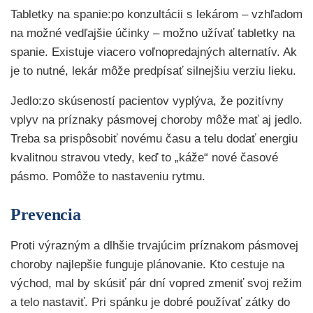
Tabletky na spanie:po konzultácii s lekárom – vzhľadom
na možné vedľajšie účinky – možno užívať tabletky na
spanie. Existuje viacero voľnopredajných alternatív. Ak
je to nutné, lekár môže predpísať silnejšiu verziu lieku.
Jedlo:zo skúseností pacientov vyplýva, že pozitívny
vplyv na príznaky pásmovej choroby môže mať aj jedlo.
Treba sa prispôsobiť novému času a telu dodať energiu
kvalitnou stravou vtedy, keď to „káže“ nové časové
pásmo. Pomôže to nastaveniu rytmu.
Prevencia
Proti výrazným a dlhšie trvajúcim príznakom pásmovej
choroby najlepšie funguje plánovanie. Kto cestuje na
východ, mal by skúsiť pár dní vopred zmeniť svoj režim
a telo nastaviť. Pri spánku je dobré používať zátky do