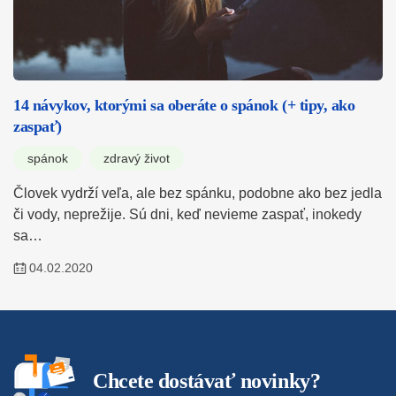
14 návykov, ktorými sa oberáte o spánok (+ tipy, ako
zaspať)
spánok
zdravý život
Človek vydrží veľa, ale bez spánku, podobne ako bez jedla
či vody, neprežije. Sú dni, keď nevieme zaspať, inokedy
sa…
04.02.2020
Chcete dostávať novinky?