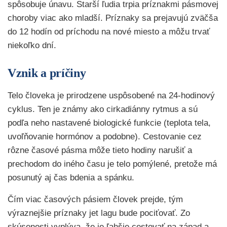
spôsobuje únavu. Starší ľudia trpia príznakmi pásmovej
choroby viac ako mladší. Príznaky sa prejavujú zväčša
do 12 hodín od príchodu na nové miesto a môžu trvať
niekoľko dní.
Vznik a príčiny
Telo človeka je prirodzene uspôsobené na 24-hodinový
cyklus. Ten je známy ako cirkadiánny rytmus a sú
podľa neho nastavené biologické funkcie (teplota tela,
uvoľňovanie hormónov a podobne). Cestovanie cez
rôzne časové pásma môže tieto hodiny narušiť a
prechodom do iného času je telo pomýlené, pretože má
posunutý aj čas bdenia a spánku.
Čím viac časových pásiem človek prejde, tým
výraznejšie príznaky jet lagu bude pociťovať. Zo
skúsenosti vyplýva, že je ľahšie cestovať na západ a