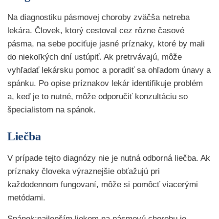
Na diagnostiku pásmovej choroby zväčša netreba
lekára. Človek, ktorý cestoval cez rôzne časové
pásma, na sebe pociťuje jasné príznaky, ktoré by mali
do niekoľkých dní ustúpiť. Ak pretrvávajú, môže
vyhľadať lekársku pomoc a poradiť sa ohľadom únavy a
spánku. Po opise príznakov lekár identifikuje problém
a, keď je to nutné, môže odporučiť konzultáciu so
špecialistom na spánok.
Liečba
V prípade tejto diagnózy nie je nutná odborná liečba. Ak
príznaky človeka výraznejšie obťažujú pri
každodennom fungovaní, môže si pomôcť viacerými
metódami.
Spánok:najlepším liekom na pásmovú chorobu je