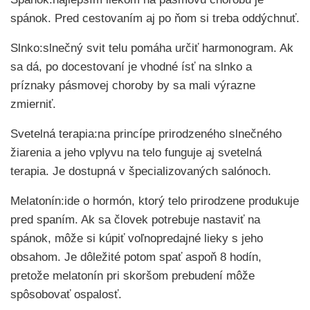
spánok. Pred cestovaním aj po ňom si treba oddýchnuť.
Slnko:slnečný svit telu pomáha určiť harmonogram. Ak
sa dá, po docestovaní je vhodné ísť na slnko a
príznaky pásmovej choroby by sa mali výrazne
zmierniť.
Svetelná terapia:na princípe prirodzeného slnečného
žiarenia a jeho vplyvu na telo funguje aj svetelná
terapia. Je dostupná v špecializovaných salónoch.
Melatonín:ide o hormón, ktorý telo prirodzene produkuje
pred spaním. Ak sa človek potrebuje nastaviť na
spánok, môže si kúpiť voľnopredajné lieky s jeho
obsahom. Je dôležité potom spať aspoň 8 hodín,
pretože melatonín pri skoršom prebudení môže
spôsobovať ospalosť.