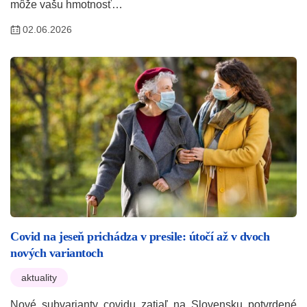
môže vašu hmotnosť…
02.06.2026
Covid na jeseň prichádza v presile: útočí až v dvoch
nových variantoch
aktuality
Nové subvarianty covidu zatiaľ na Slovensku potvrdené