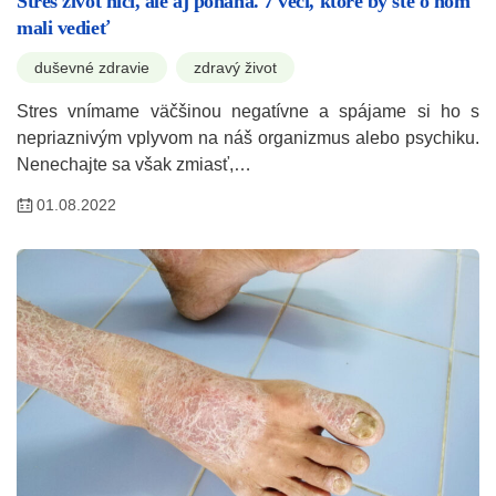
Stres život ničí, ale aj poháňa. 7 vecí, ktoré by ste o ňom
mali vedieť
duševné zdravie
zdravý život
Stres vnímame väčšinou negatívne a spájame si ho s
nepriaznivým vplyvom na náš organizmus alebo psychiku.
Nenechajte sa však zmiasť,…
01.08.2022