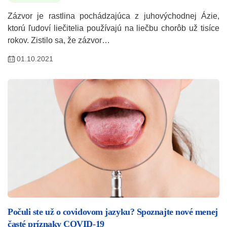
Zázvor je rastlina pochádzajúca z juhovýchodnej Ázie,
ktorú ľudoví liečitelia používajú na liečbu chorôb už tisíce
rokov. Zistilo sa, že zázvor…
01.10.2021
Počuli ste už o covidovom jazyku? Spoznajte nové menej
časté príznaky COVID-19