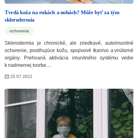
Tvrdá koža na rukách a nohách? Môže byť za tým
sklerodermia
ochorenia
Sklerodermia je chronické, ale zriedkavé, autoimunitné
ochorenie, postihujúce kožu, spojivové tkanivo a vnútorné
orgány. Prehnaná aktivácia imunitného systému vedie
k nadmernej tvorbe…
25.07.2022