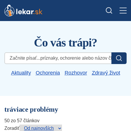
Čo vás trápi?
Hľadať:
Aktuality
Ochorenia
Rozhovor
Zdravý život
tráviace problémy
50 zo 57 článkov
Zoradiť