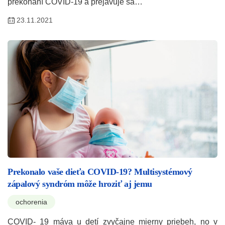
prekonaní COVID-19 a prejavuje sa…
23.11.2021
Prekonalo vaše dieťa COVID-19? Multisystémový
zápalový syndróm môže hroziť aj jemu
ochorenia
COVID- 19 máva u detí zvyčajne mierny priebeh, no v