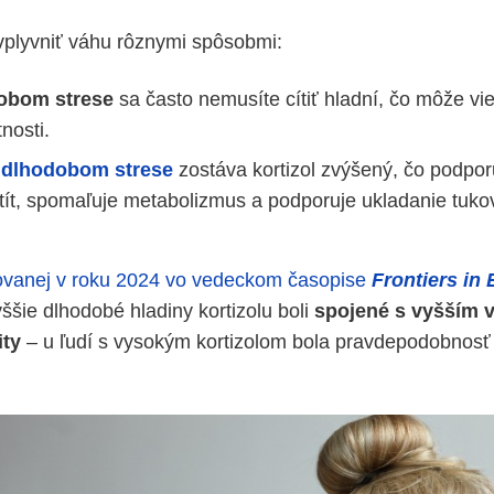
plyvniť váhu rôznymi spôsobmi:
obom strese
sa často nemusíte cítiť hladní, čo môže v
nosti.
dlhodobom strese
zostáva kortizol zvýšený, čo podpor
tít, spomaľuje metabolizmus a podporuje ukladanie tukov
kovanej v roku 2024 vo vedeckom časopise
Frontiers in
vyššie dlhodobé hladiny kortizolu boli
spojené s vyšším 
ity
– u ľudí s vysokým kortizolom bola pravdepodobnosť 