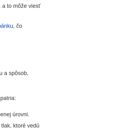
, a to môže viesť
spánku
, čo
su a spôsob,
patria:
enej úrovni.
tlak, ktoré vedú