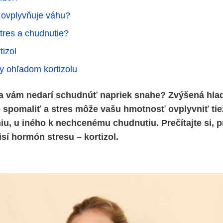
l ovplyvňuje váhu?
stres a chudnutie?
tizol
y ohľadom kortizolu
sa vám nedarí schudnúť napriek snahe? Zvýšená hlad
spomaliť a stres môže vašu hmotnosť ovplyvniť tie
niu, u iného k nechcenému chudnutiu. Prečítajte si, p
sí hormón stresu – kortizol.