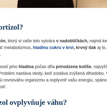
ortizol?
món
, ktorý si vaše telo vytvára
v nadobličkách,
najmä keď
ať metabolizmus,
hladinu cukru v krvi
, krvný tlak
aj to
ž.
ností jeho
hladina
počas dňa
prirodzene kolíše
, najvyš
 Problém nastáva vtedy, keď zostáva zvýšená dlhodobo.
nú rovnováhu organizmu a ovplyvniť vašu energiu, spánok
osť.
zol ovplyvňuje váhu?