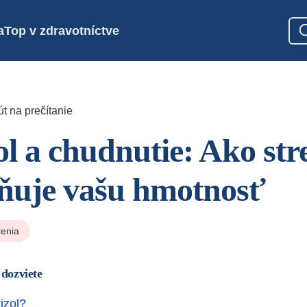
a
Top v zdravotníctve
t na prečítanie
ol a chudnutie: Ako str
ňuje vašu hmotnosť
enia
 dozviete
tizol?