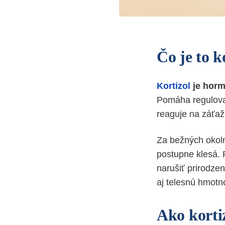
Čo je to k
Kortizol
je hor
Pomáha regulov
reaguje na záťa
Za bežných okol
postupne klesá.
narušiť prirodze
aj telesnú hmotn
Ako korti