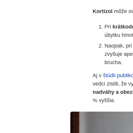
Kortizol
môže ov
Pri
krátkod
úbytku hmot
Naopak, pri
zvyšuje ape
brucha.
Aj v
štúdii publi
vedci zistili, že 
nadváhy a obez
% vyššia.