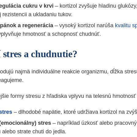
egulácia cukru v krvi
– kortizol zvyšuje hladinu glukózy
j rezistencii a ukladaniu tukov.
pánok a regenerácia
– vysoký kortizol narúša
kvalitu 
plyvňuje hmotnosť a schopnosť chudnúť.
 stres a chudnutie?
hodujú najmä individuálne reakcie organizmu, dĺžka stre
eagujeme.
jšie formy stresu z hľadiska vplyvu na telesnú hmotnosť 
stres
– dlhodobé napätie, ktoré udržiava kortizol na zvýš
(emocionálny) stres
– napríklad úzkosť alebo pracovný 
 alebo strate chuti do jedla.