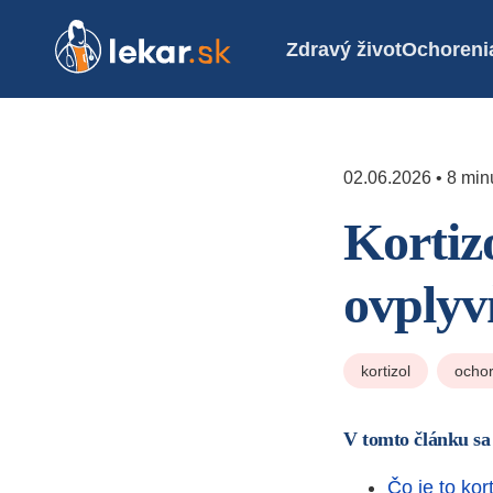
Zdravý život
Ochoreni
02.06.2026 • 8 minú
Kortiz
ovplyv
kortizol
ochor
V tomto článku sa
Čo je to kor