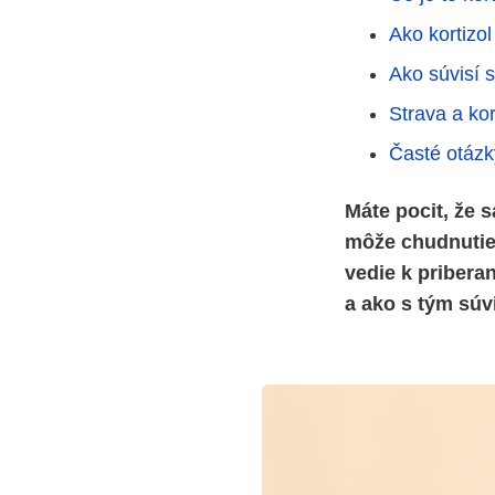
Ako kortizo
Ako súvisí 
Strava a kor
Časté otázk
Máte pocit, že 
môže chudnutie 
vedie k pribera
a ako s tým súvi