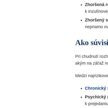
Zhoršená r
k inzulínove
Zhoršený s
nepriamo ov
Ako súvisí
Pri chudnutí roz
akým na záťaž r
Medzi najrizikove
Chronický 
Psychický 
k prejedaniu