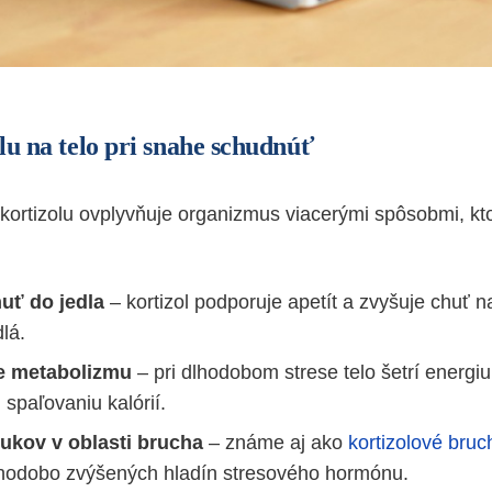
lu na telo pri snahe schudnúť
kortizolu ovplyvňuje organizmus viacerými spôsobmi, kt
uť do jedla
– kortizol podporuje apetít a zvyšuje chuť 
dlá.
e metabolizmu
– pri dlhodobom strese telo šetrí energiu
spaľovaniu kalórií.
tukov v oblasti brucha
– známe aj ako
kortizolové bruc
hodobo zvýšených hladín stresového hormónu.