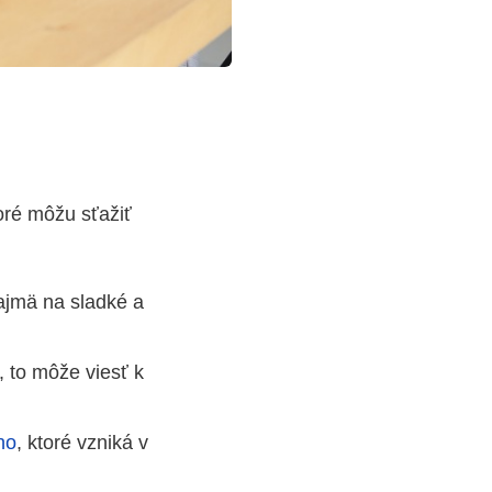
oré môžu sťažiť
najmä na sladké a
, to môže viesť k
ho
, ktoré vzniká v