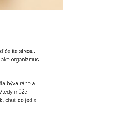
 čelíte stresu.
, ako organizmus
šia býva ráno a
 Vtedy môže
, chuť do jedla