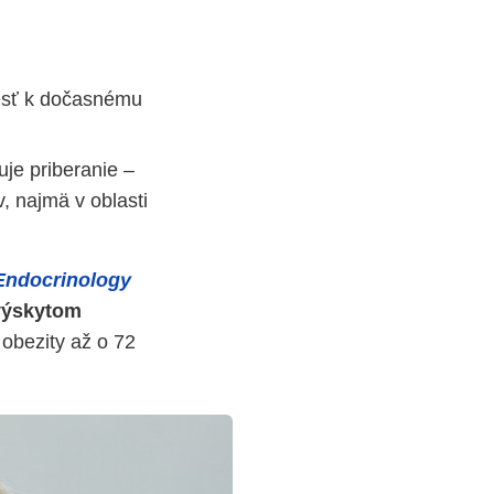
iesť k dočasnému
uje priberanie –
, najmä v oblasti
 Endocrinology
výskytom
obezity až o 72