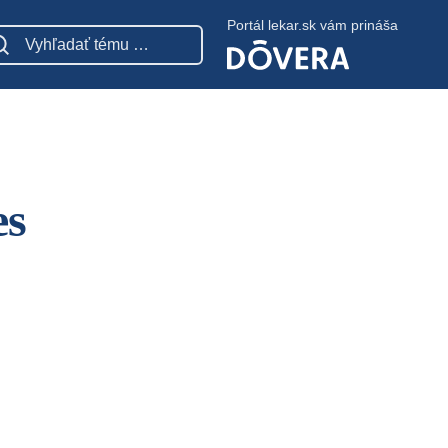
Portál lekar.sk vám prináša
es