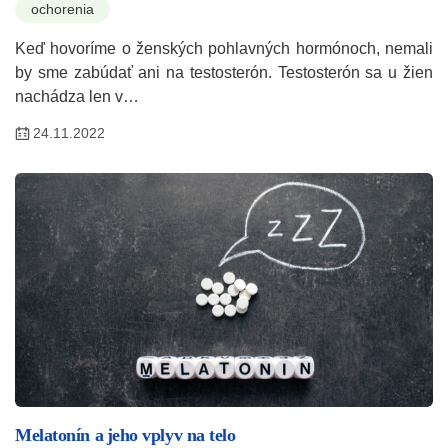
ochorenia
Keď hovoríme o ženských pohlavných hormónoch, nemali
by sme zabúdať ani na testosterón. Testosterón sa u žien
nachádza len v…
24.11.2022
Melatonín a jeho vplyv na telo