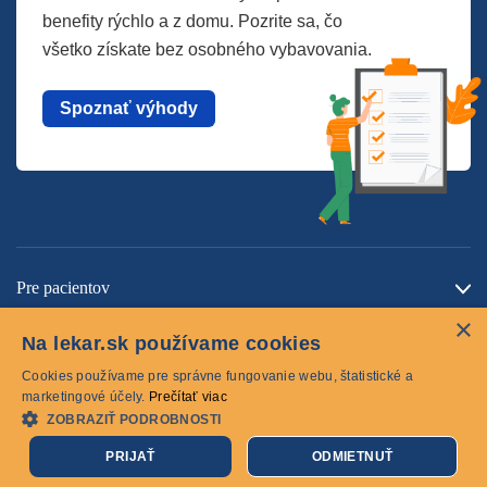
benefity rýchlo a z domu. Pozrite sa, čo
všetko získate bez osobného vybavovania.
Spoznať výhody
Pre pacientov
×
O spoločnosti
Na lekar.sk používame cookies
Kontaktujte nás
Cookies používame pre správne fungovanie webu, štatistické a
marketingové účely.
Prečítať viac
ZOBRAZIŤ PODROBNOSTI
Cookies
PRIJAŤ
ODMIETNUŤ
© 2026 lekar.sk Všetky práva vyhradené