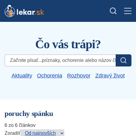
Čo vás trápi?
Hľadať:
Aktuality
Ochorenia
Rozhovor
Zdravý život
poruchy spánku
6 zo 6 článkov
Zoradiť