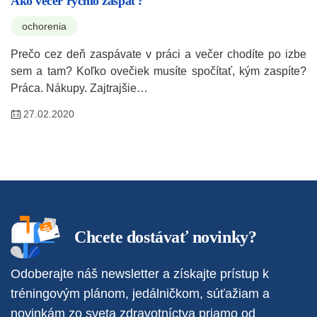
Ako večer rýchlo zaspať?
ochorenia
Prečo cez deň zaspávate v práci a večer chodíte po izbe
sem a tam? Koľko ovečiek musíte spočítať, kým zaspíte?
Práca. Nákupy. Zajtrajšie…
27.02.2020
Chcete dostávať novinky?
Odoberajte náš newsletter a získajte prístup k
tréningovým plánom, jedálničkom, súťažiam a
novinkám zo sveta zdravotníctva priamo od