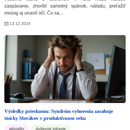
zaspávanie, zhoršiť samotný spánok, náladu, preťažiť
mozog aj unaviť oči. Čo sa…
13.12.2024
Výsledky prieskumu: Syndróm vyhorenia zasahuje
tisícky Slovákov v produktívnom veku
aktuality
duševné zdravie