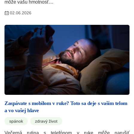
môže vašu hmotnosť…
02.06.2026
Zaspávate s mobilom v ruke? Toto sa deje s vaším telom
a vo vašej hlave
spánok
zdravý život
Večerná rutina s telefónom v ruke môže narušiť