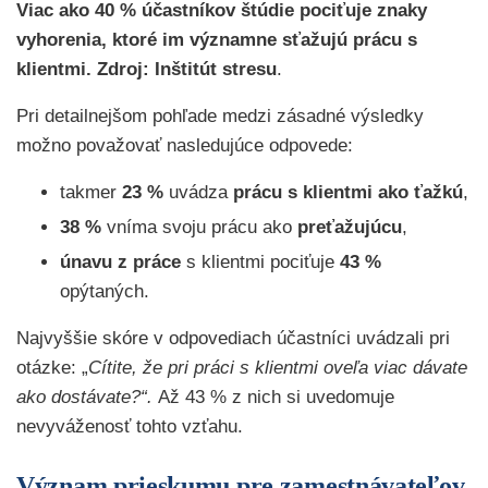
Viac ako 40 % účastníkov štúdie pociťuje znaky
vyhorenia, ktoré im významne sťažujú prácu s
klientmi. Zdroj: Inštitút stresu
.
Pri detailnejšom pohľade medzi zásadné výsledky
možno považovať nasledujúce odpovede:
takmer
23 %
uvádza
prácu s klientmi ako ťažkú
,
38 %
vníma svoju prácu ako
preťažujúcu
,
únavu z práce
s klientmi pociťuje
43 %
opýtaných.
Najvyššie skóre v odpovediach účastníci uvádzali pri
otázke: „
Cítite, že pri práci s klientmi oveľa viac dávate
ako dostávate?“.
Až 43 % z nich si uvedomuje
nevyváženosť tohto vzťahu.
Význam prieskumu pre zamestnávateľov