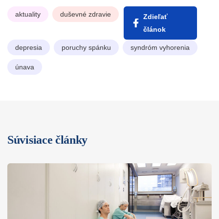
aktuality
duševné zdravie
Zdieľať
článok
depresia
poruchy spánku
syndróm vyhorenia
únava
Súvisiace články