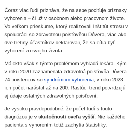
Čoraz viac ľudí priznáva, že na sebe pociťuje príznaky
vyhorenia – či už v osobnom alebo pracovnom živote.
Vo veľkom prieskume, ktorý realizovali Inštitút stresu v
spolupráci so zdravotnou poisťovňou Dôvera, viac ako
dve tretiny účastníkov deklarovali, že sa cítia byť
vyhorení zo svojho života.
Málokto však s týmto problémom vyhľadá lekára. Kým
v roku 2020 zaznamenala zdravotná poisťovňa Dôvera
74 poistencov so
syndrómom vyhorenia
, v roku 2023
ich počet narástol až na 200. Rastúci trend potvrdzujú
aj údaje ostatných zdravotných poisťovní.
Je vysoko pravdepodobné, že počet ľudí s touto
diagnózou je
v skutočnosti oveľa vyšší
. Nie každého
pacienta s vyhorením totiž zachytia štatistiky.