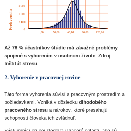
Až 76 % účastníkov štúdie má závažné problémy
spojené s vyhorením v osobnom živote. Zdroj:
Inštitút stresu
.
2. Vyhorenie v pracovnej rovine
Táto forma vyhorenia súvisí s pracovným prostredím a
požiadavkami. Vzniká v dôsledku
dlhodobého
pracovného stresu
a nárokov, ktoré presahujú
schopnosti človeka ich zvládnuť.
Výskumníci pri nej sledovali viaceré oblasti, ako sú