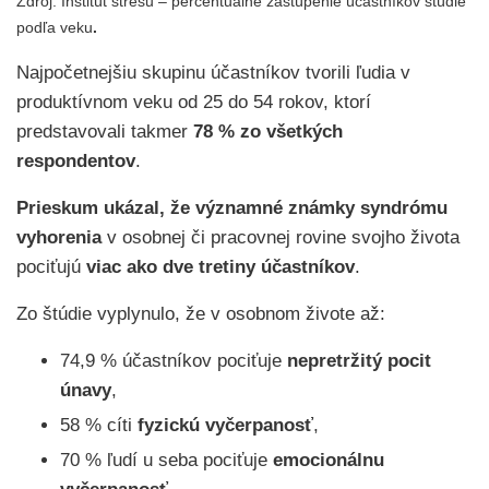
Zdroj: Inštitút stresu – percentuálne zastúpenie účastníkov štúdie
podľa veku
.
Najpočetnejšiu skupinu účastníkov tvorili ľudia v
produktívnom veku od 25 do 54 rokov, ktorí
predstavovali takmer
78 % zo všetkých
respondentov
.
Prieskum ukázal, že významné známky syndrómu
vyhorenia
v osobnej či pracovnej rovine svojho života
pociťujú
viac ako dve tretiny účastníkov
.
Zo štúdie vyplynulo, že v osobnom živote až:
74,9 % účastníkov pociťuje
nepretržitý pocit
únavy
,
58 % cíti
fyzickú vyčerpanosť
,
70 % ľudí u seba pociťuje
emocionálnu