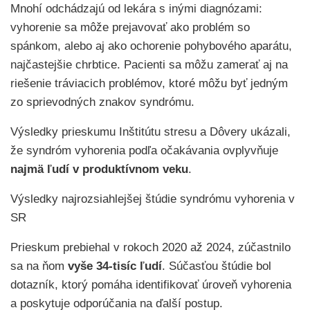
Mnohí odchádzajú od lekára s inými diagnózami:
vyhorenie sa môže prejavovať ako problém so
spánkom, alebo aj ako ochorenie pohybového aparátu,
najčastejšie chrbtice. Pacienti sa môžu zamerať aj na
riešenie tráviacich problémov, ktoré môžu byť jedným
zo sprievodných znakov syndrómu.
Výsledky prieskumu Inštitútu stresu a Dôvery ukázali,
že syndróm vyhorenia podľa očakávania ovplyvňuje
najmä ľudí v produktívnom veku
.
Výsledky najrozsiahlejšej štúdie syndrómu vyhorenia v
SR
Prieskum prebiehal v rokoch 2020 až 2024, zúčastnilo
sa na ňom
vyše 34-tisíc ľudí
. Súčasťou štúdie bol
dotazník, ktorý pomáha identifikovať úroveň vyhorenia
a poskytuje odporúčania na ďalší postup.