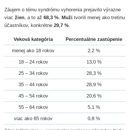
Záujem o tému syndrómu vyhorenia prejavilo výrazne
viac
žien
, a to až
68,3 %
.
Muži
tvorili menej ako tretinu
účastníkov, konkrétne
29,7 %
.
Veková kategória
Percentuálne zastúpenie
menej ako 18 rokov
2,2 %
18 – 24 rokov
13,0 %
25 – 34 rokov
28,3 %
35 – 44 rokov
28,9 %
45 – 54 rokov
20,6 %
55 – 64 rokov
5,1 %
viac ako 65 rokov
0,8 %