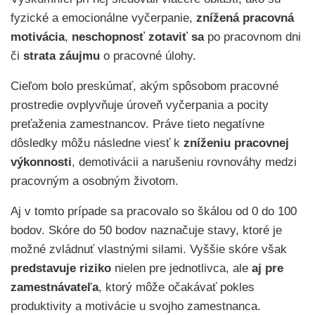
fyzické a emocionálne vyčerpanie,
znížená pracovná
motivácia
,
neschopnosť zotaviť sa
po pracovnom dni
či
strata záujmu
o pracovné úlohy.
Cieľom bolo preskúmať, akým spôsobom pracovné
prostredie ovplyvňuje úroveň vyčerpania a pocity
preťaženia zamestnancov. Práve tieto negatívne
dôsledky môžu následne viesť k
zníženiu pracovnej
výkonnosti
, demotivácii a narušeniu rovnováhy medzi
pracovným a osobným životom.
Aj v tomto prípade sa pracovalo so škálou od 0 do 100
bodov. Skóre do 50 bodov naznačuje stavy, ktoré je
možné zvládnuť vlastnými silami. Vyššie skóre však
predstavuje riziko
nielen pre jednotlivca, ale
aj pre
zamestnávateľa
, ktorý môže očakávať pokles
produktivity a motivácie u svojho zamestnanca.