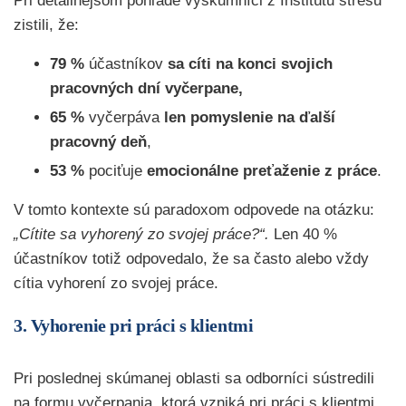
Pri detailnejšom pohľade výskumníci z Inštitútu stresu
zistili, že:
79 %
účastníkov
sa cíti na konci svojich
pracovných dní
vyčerpane,
65 %
vyčerpáva
len pomyslenie na ďalší
pracovný deň
,
53 %
pociťuje
emocionálne preťaženie z práce
.
V tomto kontexte sú paradoxom odpovede na otázku:
„Cítite sa vyhorený zo svojej práce?“.
Len 40 %
účastníkov totiž odpovedalo, že sa často alebo vždy
cítia vyhorení zo svojej práce.
3. Vyhorenie pri práci s klientmi
Pri poslednej skúmanej oblasti sa odborníci sústredili
na formu vyčerpania, ktorá vzniká pri práci s klientmi,