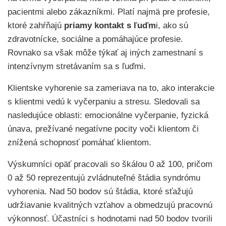
pacientmi alebo zákazníkmi. Platí najmä pre profesie,
ktoré zahŕňajú
priamy kontakt s ľuďm
i, ako sú
zdravotnícke, sociálne a pomáhajúce profesie.
Rovnako sa však môže týkať aj iných zamestnaní s
intenzívnym stretávaním sa s ľuďmi.
Klientske vyhorenie sa zameriava na to, ako interakcie
s klientmi vedú k vyčerpaniu a stresu. Sledovali sa
nasledujúce oblasti: emocionálne vyčerpanie, fyzická
únava, prežívané negatívne pocity voči klientom či
znížená schopnosť pomáhať klientom.
Výskumníci opäť pracovali so škálou 0 až 100, pričom
0 až 50 reprezentujú zvládnuteľné štádia syndrómu
vyhorenia. Nad 50 bodov sú štádia, ktoré sťažujú
udržiavanie kvalitných vzťahov a obmedzujú pracovnú
výkonnosť. Účastníci s hodnotami nad 50 bodov tvorili