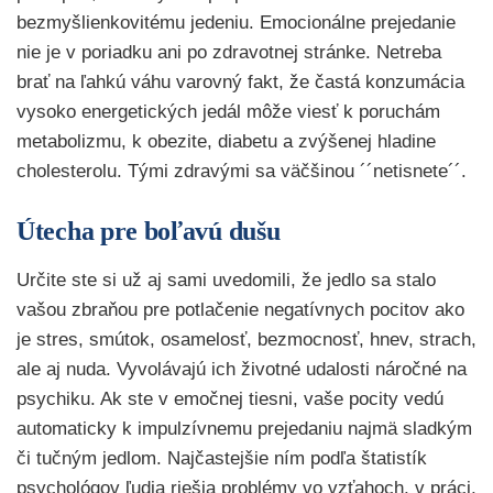
bezmyšlienkovitému jedeniu. Emocionálne prejedanie
nie je v poriadku ani po zdravotnej stránke. Netreba
brať na ľahkú váhu varovný fakt, že častá konzumácia
vysoko energetických jedál môže viesť k poruchám
metabolizmu, k obezite, diabetu a zvýšenej hladine
cholesterolu. Tými zdravými sa väčšinou ´´netisnete´´.
Útecha pre boľavú dušu
Určite ste si už aj sami uvedomili, že jedlo sa stalo
vašou zbraňou pre potlačenie negatívnych pocitov ako
je stres, smútok, osamelosť, bezmocnosť, hnev, strach,
ale aj nuda. Vyvolávajú ich životné udalosti náročné na
psychiku. Ak ste v emočnej tiesni, vaše pocity vedú
automaticky k impulzívnemu prejedaniu najmä sladkým
či tučným jedlom. Najčastejšie ním podľa štatistík
psychológov ľudia riešia problémy vo vzťahoch, v práci,