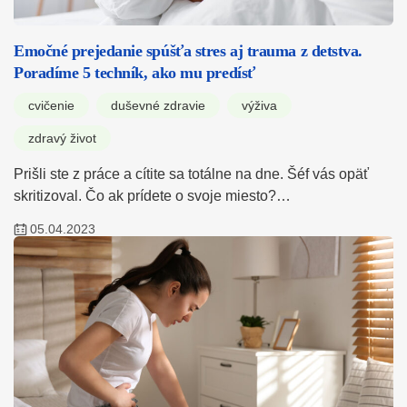
Emočné prejedanie spúšťa stres aj trauma z detstva.
Poradíme 5 techník, ako mu predísť
cvičenie
duševné zdravie
výživa
zdravý život
Prišli ste z práce a cítite sa totálne na dne. Šéf vás opäť
skritizoval. Čo ak prídete o svoje miesto?…
05.04.2023