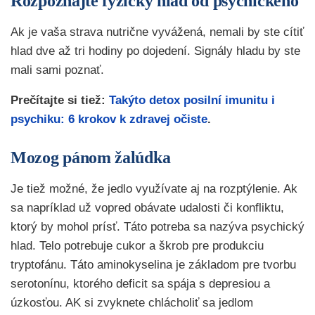
Rozpoznajte fyzický hlad od psychického
Ak je vaša strava nutrične vyvážená, nemali by ste cítiť
hlad dve až tri hodiny po dojedení. Signály hladu by ste
mali sami poznať.
Prečítajte si tiež:
Takýto detox posilní imunitu i
psychiku: 6 krokov k zdravej očiste
.
Mozog pánom žalúdka
Je tiež možné, že jedlo využívate aj na rozptýlenie. Ak
sa napríklad už vopred obávate udalosti či konfliktu,
ktorý by mohol prísť. Táto potreba sa nazýva psychický
hlad. Telo potrebuje cukor a škrob pre produkciu
tryptofánu. Táto aminokyselina je základom pre tvorbu
serotonínu, ktorého deficit sa spája s depresiou a
úzkosťou. AK si zvyknete chlácholiť sa jedlom