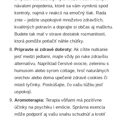
návalom prejedenia, ktoré sa vám vymknú spod
kontroly, najmä v reakcii na emočný tlak. Rada
znie – jedzte uspokojivé množstvo zdravších,
kvalitných potravín a doprajte si občas aj maškrtu.
Budete tak mať v strave dostatok rozmanitosti,
ktorá pomôže potlačiť náhle chúťky.
Pripravte si zdravé dobroty:
Ak cítite nutkanie
jesť medzi jedlami, majte vždy po ruke zdravšiu
alternatívu. Napríklad čerstvé ovocie, zeleninu s
humusom alebo syrom cottage, hrsť naturálnych
orechov alebo doma upečené zdravé cookies či
müsli tyčinky. Poskúšajte, čo vašu túžbu jesť
uspokojí.
Aromoterapia:
Terapia vôňami má pozitívne
účinky na psychiku i emócie. Správna esencia
môže podporiť aj vašu snahu schudnúť a krotiť