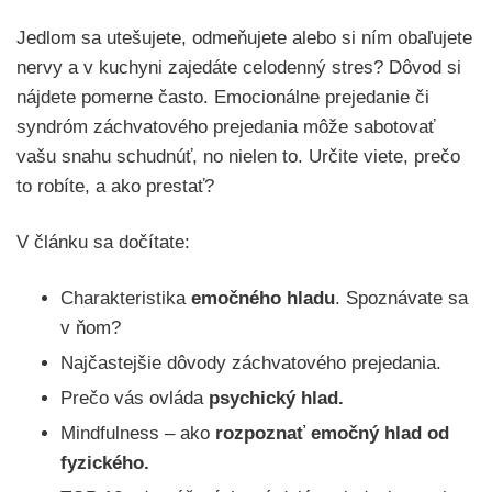
Jedlom sa utešujete, odmeňujete alebo si ním obaľujete
nervy a v kuchyni zajedáte celodenný stres? Dôvod si
nájdete pomerne často. Emocionálne prejedanie či
syndróm záchvatového prejedania môže sabotovať
vašu snahu schudnúť, no nielen to. Určite viete, prečo
to robíte, a ako prestať?
V článku sa dočítate:
Charakteristika
emočného hladu
. Spoznávate sa
v ňom?
Najčastejšie dôvody záchvatového prejedania.
Prečo vás ovláda
psychický hlad.
Mindfulness – ako
rozpoznať emočný hlad od
fyzického.