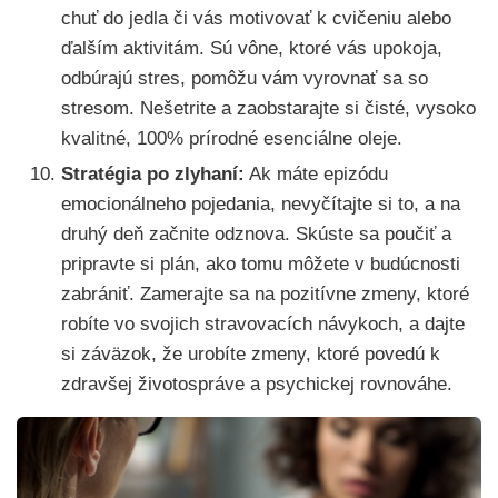
chuť do jedla či vás motivovať k cvičeniu alebo
ďalším aktivitám. Sú vône, ktoré vás upokoja,
odbúrajú stres, pomôžu vám vyrovnať sa so
stresom. Nešetrite a zaobstarajte si čisté, vysoko
kvalitné, 100% prírodné esenciálne oleje.
Stratégia po zlyhaní:
Ak máte epizódu
emocionálneho pojedania, nevyčítajte si to, a na
druhý deň začnite odznova. Skúste sa poučiť a
pripravte si plán, ako tomu môžete v budúcnosti
zabrániť. Zamerajte sa na pozitívne zmeny, ktoré
robíte vo svojich stravovacích návykoch, a dajte
si záväzok, že urobíte zmeny, ktoré povedú k
zdravšej životospráve a psychickej rovnováhe.