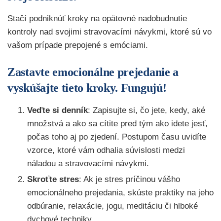
Stačí podniknúť kroky na opätovné nadobudnutie
kontroly nad svojimi stravovacími návykmi, ktoré sú vo
vašom prípade prepojené s emóciami.
Zastavte emocionálne prejedanie a
vyskúšajte tieto kroky. Fungujú!
Veďte si denník
: Zapisujte si, čo jete, kedy, aké
množstvá a ako sa cítite pred tým ako idete jesť,
počas toho aj po zjedení. Postupom času uvidíte
vzorce, ktoré vám odhalia súvislosti medzi
náladou a stravovacími návykmi.
Skroťte stres
: Ak je stres príčinou vášho
emocionálneho prejedania, skúste praktiky na jeho
odbúranie, relaxácie, jogu, meditáciu či hlboké
dychové techniky.