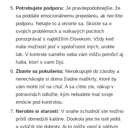
Potrebujete podporu:
Je pravdepodobnejšie, že
sa poddáte emocionálnemu prejedaniu, ak necítite
podporu. Netajte to a otvorte sa. Skúste sa o
svojich problémoch a nutkavých pocitoch
porozprávať s najbližším človekom. Vždy keď
máte možnosť jesť v spoločnosti iných, urobte
tak. V kontrole samého seba vám môžu pomôcť aj
ľudia, ktorí s vami žijú.
Zbavte sa pokušenia:
Nenakupujte do zásoby a
nenechávajte si doma žiadne maškrty, ktoré by
vám mohli ísť na chuť. A sa cítite zle, nákup v
potravinách odložte, kým nebudete mať svoje
emócie pod kontrolou.
Nerobte si starosti:
V snahe schudnúť ste možno
príliš obmedzili kalórie. Dookola jete tie isté jedlá
a vylúčili ste dobroty. Aj to môže viesť k náhlym