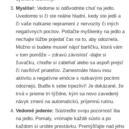
Myslite!:
Vedome si odôvodnite chuť na jedlo.
Uvedomte si či ste reálne hladní, kedy ste jedli a
či vaše nutkanie nepramení z nervozity či iných
negatívnych pocitov. Potlačte myšlienky na jedlo a
nechajte túžbe pojedať čas na to, aby odoznela.
Možno si budete musieť nájsť barličku, ktorá vám
v tom pomôže – zdravú závislosť -dajte si
žuvačku, choďte si zabehať alebo sa aspoň prejsť
či navštíviť priateľov. Zamestnáte hlavu inou
aktivitu a negatívne emócie s nutkavými pocitmi
odoznejú. Buďte k sebe trpezliví! Je dokázané, že
trvá v prieme tri týždne, kým sa novo zavedený
návyk zmení na automatickú, príjemnú rutinu.
Vedomé jedenie:
Sústreďte svoju pozornosť iba
na jedlo.
Pomaly, vnímajte každé sústo a po
každom si urobte prestávku. Premýšľajte nad jeho