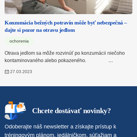
Konzumácia bežných potravín môže byť nebezpečná –
dajte si pozor na otravu jedlom
ochorenia
Otrava jedlom sa môže rozvinúť po konzumácii niečoho
kontaminovaného alebo pokazeného. …
27.03.2023
Chcete dostávať novinky?
Odoberajte náš newsletter a získajte prístup k
tréningovým plánom, jedálničkom, súťažiam a