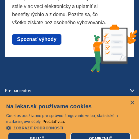
stále viac vecí elektronicky a uplatniť si
benefity rýchlo a z domu. Pozrite sa, čo
všetko získate bez osobného vybavovania.
Spoznať výhody
Pre pacientov
×
O spoločnosti
Na lekar.sk používame cookies
Kontaktujte nás
Cookies používame pre správne fungovanie webu, štatistické a
marketingové účely.
Prečítať viac
ZOBRAZIŤ PODROBNOSTI
Cookies
PRIJAŤ
ODMIETNUŤ