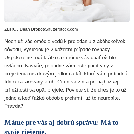
ZDROJ:Dean Drobot/Shutterstock.com
Nech už vás emócie vedú k prejedaniu z akéhokoľvek
dôvodu, výsledok je v každom prípade rovnaký.
Uspokojenie trvá krátko a emócie vás opäť rýchlo
ovládnu. Navyše, pribudne vám ešte pocit viny z
prejedenia nezdravým jedlom a kíl, ktoré vám pribudnú.
Ide o začarovaný kruh. Cítite sa zle a pri najbližšej
príležitosti sa opäť prejete. Poviete si, že dnes je to už
jedno a keď ťažké obdobie prehrmí, už to neurobíte.
Pravda?
Máme pre vás aj dobrú správu: Má to
svoje riešenie.