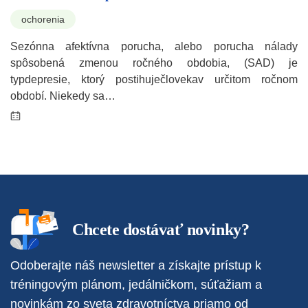
ochorenia
Sezónna afektívna porucha, alebo porucha nálady
spôsobená zmenou ročného obdobia, (SAD) je
typdepresie, ktorý postihuječlovekav určitom ročnom
období. Niekedy sa…
Chcete dostávať novinky?
Odoberajte náš newsletter a získajte prístup k
tréningovým plánom, jedálničkom, súťažiam a
novinkám zo sveta zdravotníctva priamo od