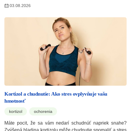
03.08.2026
Kortizol a chudnutie: Ako stres ovplyvňuje vašu
hmotnosť
kortizol
ochorenia
Máte pocit, že sa vám nedarí schudnúť napriek snahe?
Zvýšená hladina kortizolu môže chudnutie spomaliť a stres