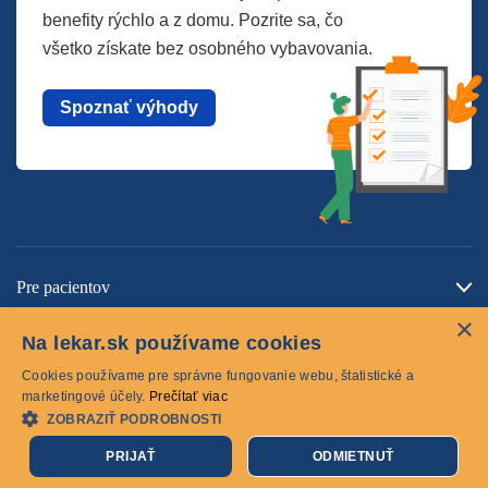
benefity rýchlo a z domu. Pozrite sa, čo
všetko získate bez osobného vybavovania.
Spoznať výhody
Pre pacientov
×
O spoločnosti
Na lekar.sk používame cookies
Kontaktujte nás
Cookies používame pre správne fungovanie webu, štatistické a
marketingové účely.
Prečítať viac
ZOBRAZIŤ PODROBNOSTI
Cookies
PRIJAŤ
ODMIETNUŤ
© 2026 lekar.sk Všetky práva vyhradené