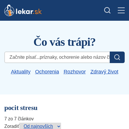
Čo vás trápi?
Hľadať:
Aktuality
Ochorenia
Rozhovor
Zdravý život
pocit stresu
7 zo 7 článkov
Zoradiť