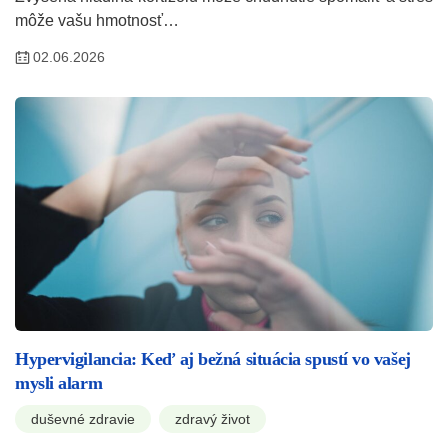
môže vašu hmotnosť…
02.06.2026
Hypervigilancia: Keď aj bežná situácia spustí vo vašej
mysli alarm
duševné zdravie
zdravý život