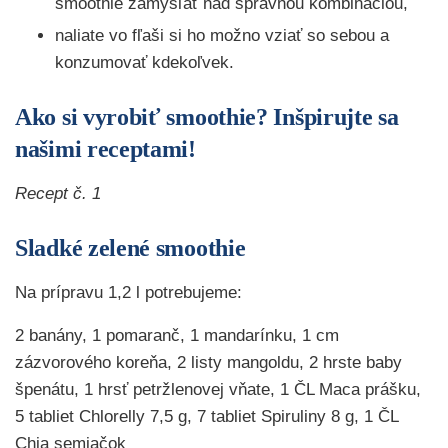
smoothie zamýšľať nad správnou kombináciou,
naliate vo fľaši si ho možno vziať so sebou a
konzumovať kdekoľvek.
Ako si vyrobiť smoothie? Inšpirujte sa
našimi receptami!
Recept č. 1
Sladké zelené smoothie
Na prípravu 1,2 l potrebujeme:
2 banány, 1 pomaranč, 1 mandarínku, 1 cm
zázvorového koreňa, 2 listy mangoldu, 2 hrste baby
špenátu, 1 hrsť petržlenovej vňate, 1 ČL Maca prášku,
5 tabliet Chlorelly 7,5 g, 7 tabliet Spiruliny 8 g, 1 ČL
Chia semiačok