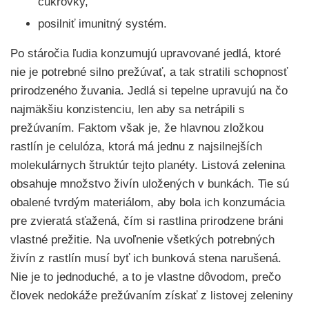
cukrovky,
posilniť imunitný systém.
Po stáročia ľudia konzumujú upravované jedlá, ktoré
nie je potrebné silno prežúvať, a tak stratili schopnosť
prirodzeného žuvania. Jedlá si tepelne upravujú na čo
najmäkšiu konzistenciu, len aby sa netrápili s
prežúvaním. Faktom však je, že hlavnou zložkou
rastlín je celulóza, ktorá má jednu z najsilnejších
molekulárnych štruktúr tejto planéty. Listová zelenina
obsahuje množstvo živín uložených v bunkách. Tie sú
obalené tvrdým materiálom, aby bola ich konzumácia
pre zvieratá sťažená, čím si rastlina prirodzene bráni
vlastné prežitie. Na uvoľnenie všetkých potrebných
živín z rastlín musí byť ich bunková stena narušená.
Nie je to jednoduché, a to je vlastne dôvodom, prečo
človek nedokáže prežúvaním získať z listovej zeleniny