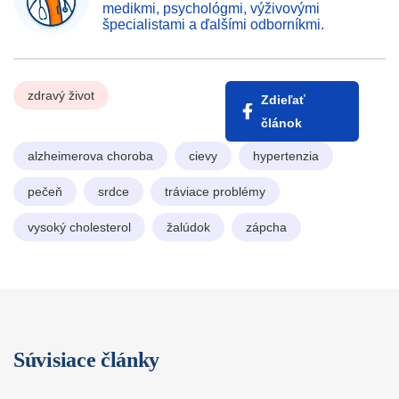
medikmi, psychológmi, výživovými
špecialistami a ďalšími odborníkmi.
zdravý život
Zdieľať
článok
alzheimerova choroba
cievy
hypertenzia
pečeň
srdce
tráviace problémy
vysoký cholesterol
žalúdok
zápcha
Súvisiace články