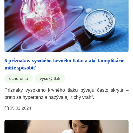
6 príznakov vysokého krvného tlaku a aké komplikácie
môže spôsobiť
ochorenia
vysoký tlak
Príznaky vysokého krvného tlaku bývajú často skryté –
preto sa hypertenzia nazýva aj „tichý vrah“.
05.02.2024