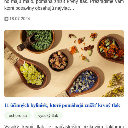
ho majú málo, pomáha znížiť krvný tlak. Prezradíme vám
ktoré potraviny obsahujú najviac…
18.07.2024
11 účinných byliniek, ktoré pomáhajú znížiť krvný tlak
ochorenia
vysoký tlak
Vysoký krvný tlak je najčastejším rizikovým faktorom