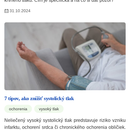
krvného tlaku. Čím je špecifická a na čo si dať pozor?
31.10.2024
7 tipov, ako znížiť systolický tlak
ochorenia
vysoký tlak
Neliečený vysoký systolický tlak predstavuje riziko vzniku
infarktu, ochorení srdca či chronického ochorenia obličiek.