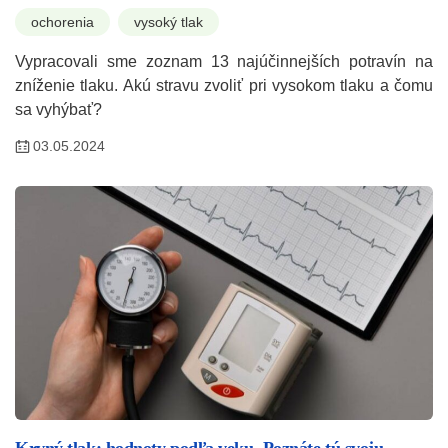
ochorenia
vysoký tlak
Vypracovali sme zoznam 13 najúčinnejších potravín na
zníženie tlaku. Akú stravu zvoliť pri vysokom tlaku a čomu
sa vyhýbať?
03.05.2024
Krvný tlak: hodnoty podľa veku. Poznáte tú svoju