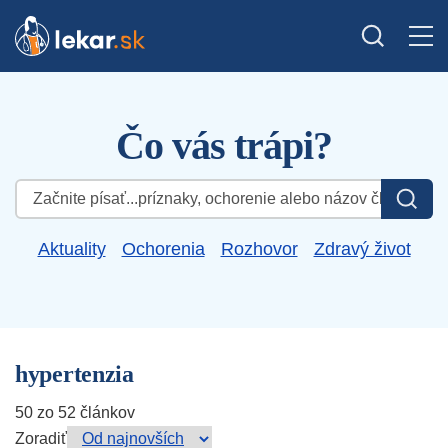
Čo vás trápi?
Hľadať:
Aktuality
Ochorenia
Rozhovor
Zdravý život
hypertenzia
50 zo 52 článkov
Zoradiť