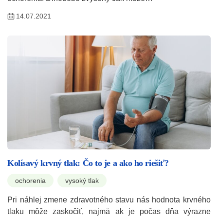
14.07.2021
Kolísavý krvný tlak: Čo to je a ako ho riešiť?
ochorenia
vysoký tlak
Pri náhlej zmene zdravotného stavu nás hodnota krvného
tlaku môže zaskočiť, najmä ak je počas dňa výrazne