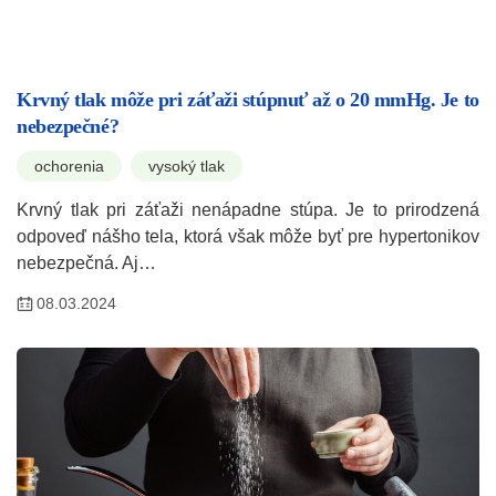
Krvný tlak môže pri záťaži stúpnuť až o 20 mmHg. Je to
nebezpečné?
ochorenia
vysoký tlak
Krvný tlak pri záťaži nenápadne stúpa. Je to prirodzená
odpoveď nášho tela, ktorá však môže byť pre hypertonikov
nebezpečná. Aj…
08.03.2024