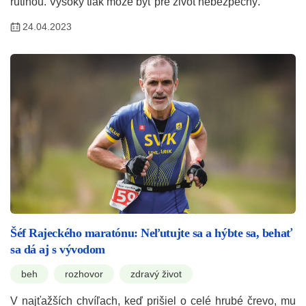
rutinou. Vysoký tlak môže byť pre život nebezpečný.
24.04.2023
Šéf Rajeckého maratónu: Neľutujte sa a hýbte sa, behať
sa dá aj s vývodom
beh
rozhovor
zdravý život
V najťažších chvíľach, keď prišiel o celé hrubé črevo, mu