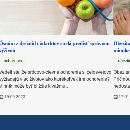
Ôsmim z desiatich infarktov sa dá predísť správnou
Obezita
výživou
minulos
ochorenia
obezit
Vedeli ste, že srdcovo-cievne ochorenia si celosvetovo
Obezita
vyžiadajú viac životov ako ktorékoľvek iné ochorenie?
Príčino
Vinník môže byť bližšie k vášmu…
nedosta
19.09.2023
17.01