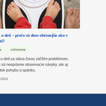
 u detí – prečo sú dnes obéznejšie ako v
ti?
a
ochorenia
 u detí sa stáva čoraz väčším problémom.
u sú nesprávne stravovacie návyky, ale aj
tok pohybu a spánku.
.2024