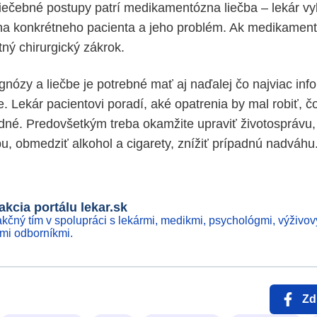
iečebné postupy patrí medikamentózna liečba – lekár v
na konkrétneho pacienta a jeho problém. Ak medikament
ný chirurgický zákrok.
gnózy a liečbe je potrebné mať aj naďalej čo najviac inf
. Lekár pacientovi poradí, aké opatrenia by mal robiť, 
dné. Predovšetkým treba okamžite upraviť životosprávu,
bu, obmedziť alkohol a cigarety, znížiť prípadnú nadváhu
kcia portálu lekar.sk
kčný tím v spolupráci s lekármi, medikmi, psychológmi, výživov
ími odborníkmi.
Zd