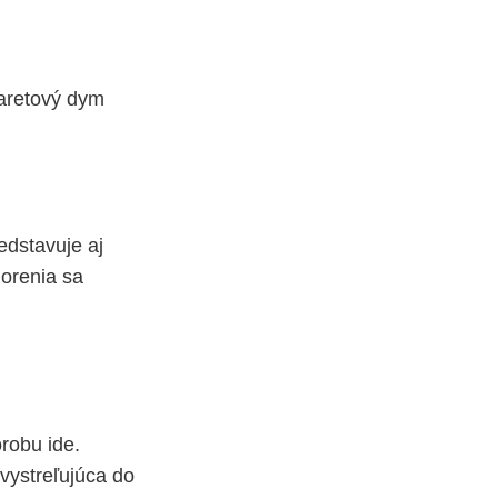
garetový dym
edstavuje aj
orenia sa
robu ide.
 vystreľujúca do