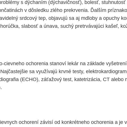
roblémy s dýchaním (dýchavičnosť), bolesť, stuhnutosť a
ončatinách v dôsledku zlého prekrvenia. Ďalším príznak
avidelný srdcový tep, objavujú sa aj mdloby a opuchy ko
horúčka, slabosť a únava, suchý pretrvávajúci kašeľ, k
-cievneho ochorenia stanoví lekár na základe vyšetrení,
 Najčastejšie sa využívajú krvné testy, elektrokardiogra
diografia (ECHO), záťažový test, katetrizácia, CT alebo
.
ievnych ochorení závisí od konkrétneho ochorenia a je v