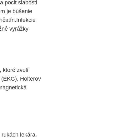
 pocit slabosti
om je búšenie
nčatín.Infekcie
ožné vyrážky
 ktoré zvolí
m (EKG), Holterov
 magnetická
 rukách lekára.