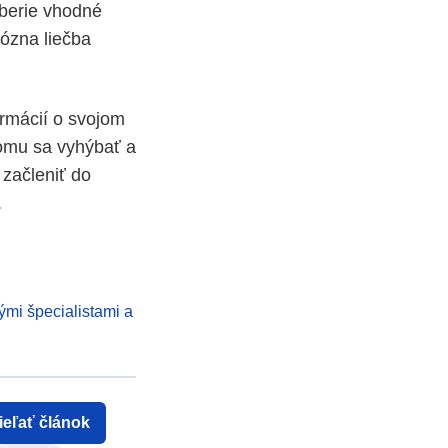
yberie vhodné
ózna liečba
ormácií o svojom
čomu sa vyhýbať a
 začleniť do
.
ými špecialistami a
ieľať článok