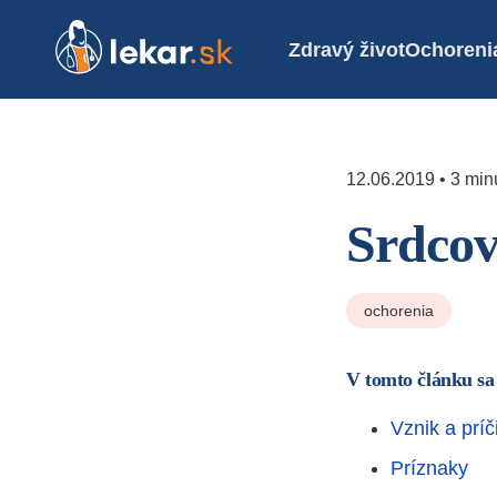
Zdravý život
Ochoreni
12.06.2019 • 3 minú
Srdcov
ochorenia
V tomto článku sa
Vznik a príč
Príznaky