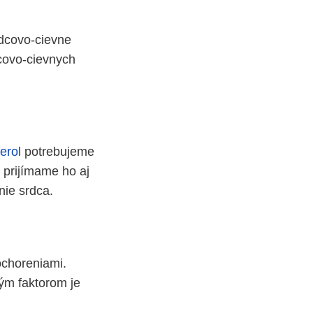
rdcovo-cievne
dcovo-cievnych
erol
potrebujeme
 prijímame ho aj
nie srdca.
ochoreniami.
ým faktorom je