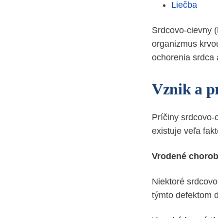
Liečba
Srdcovo-cievny (
organizmus krvou
ochorenia srdca 
Vznik a p
Príčiny srdcovo-
existuje veľa fak
Vrodené choro
Niektoré srdcov
týmto defektom d