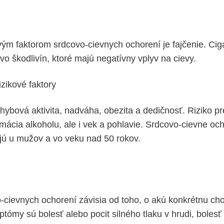
ým faktorom srdcovo-cievnych ochorení je fajčenie. Ci
o škodlivín, ktoré majú negatívny vplyv na cievy.
izikové faktory
ybová aktivita, nadváha, obezita a dedičnosť. Riziko pr
cia alkoholu, ale i vek a pohlavie. Srdcovo-cievne och
ujú u mužov a vo veku nad 50 rokov.
-cievnych ochorení závisia od toho, o akú konkrétnu cho
tómy sú bolesť alebo pocit silného tlaku v hrudi, bolesť