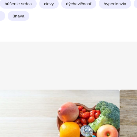
búšenie srdca
cievy
dýchavičnosť
hypertenzia
e
únava