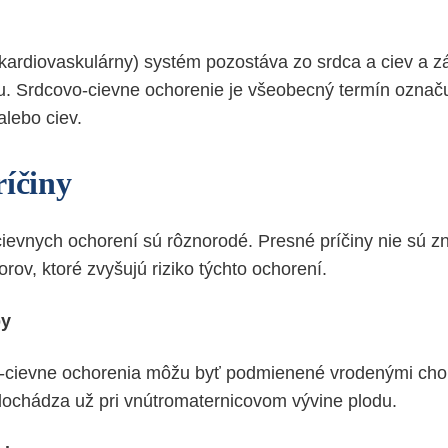
kardiovaskulárny) systém pozostáva zo srdca a ciev a z
. Srdcovo-cievne ochorenie je všeobecný termín označu
alebo ciev.
ríčiny
cievnych ochorení sú rôznorodé. Presné príčiny nie sú z
torov, ktoré zvyšujú riziko týchto ochorení.
by
o-cievne ochorenia môžu byť podmienené vrodenými cho
ochádza už pri vnútromaternicovom vývine plodu.