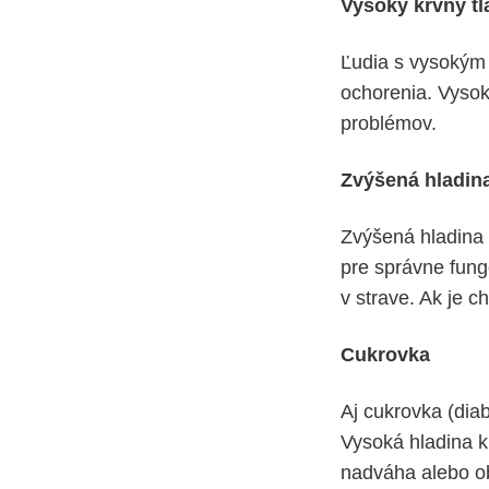
Vysoký krvný tl
Ľudia s vysokým 
ochorenia. Vysok
problémov.
Zvýšená hladina
Zvýšená hladina 
pre správne fung
v strave. Ak je c
Cukrovka
Aj cukrovka (dia
Vysoká hladina k
nadváha alebo ob