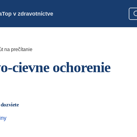
a
Top v zdravotníctve
t na prečítanie
o-cievne ochorenie
 dozviete
iny