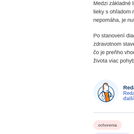
Medzi základné l
lieky s ohľadom 
nepomáha, je nut
Po stanovení dia
zdravotnom stave
čo je preňho vho
života viac pohy
Reda
Reda
ďalš
ochorenia