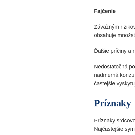
Fajčenie
Závažným rizikov
obsahuje množstv
Ďalšie príčiny a r
Nedostatočná poh
nadmerná konzumá
častejšie vyskyt
Príznaky
Príznaky srdcovo
Najčastejšie symp