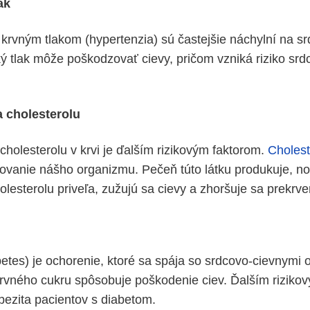
ak
krvným tlakom (hypertenzia) sú častejšie náchylní na s
ý tlak môže poškodzovať cievy, pričom vzniká riziko sr
 cholesterolu
cholesterolu v krvi je ďalším rizikovým faktorom.
Cholest
ovanie nášho organizmu. Pečeň túto látku produkuje, no
holesterolu priveľa, zužujú sa cievy a zhoršuje sa prekrve
betes) je ochorenie, ktoré sa spája so srdcovo-cievnymi 
rvného cukru spôsobuje poškodenie ciev. Ďalším rizikov
ezita pacientov s diabetom.