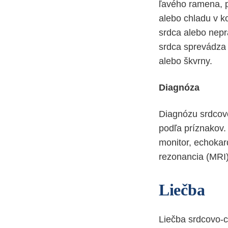
ľavého ramena, p
alebo chladu v k
srdca alebo nepr
srdca sprevádza 
alebo škvrny.
Diagnóza
Diagnózu srdcovo
podľa príznakov.
monitor, echokar
rezonancia (MRI)
Liečba
Liečba srdcovo-c