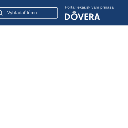
Portál lekar.sk vám prináša