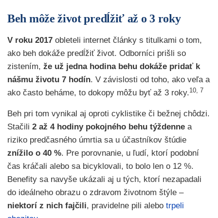
Beh môže život predĺžiť až o 3 roky
V roku 2017
obleteli internet články s titulkami o tom,
ako beh dokáže predĺžiť život. Odborníci prišli so
zistením,
že už jedna hodina behu dokáže pridať k
nášmu životu 7 hodín
. V závislosti od toho, ako veľa a
10, 7
ako často beháme, to dokopy môžu byť až 3 roky.
Beh pri tom vynikal aj oproti cyklistike či bežnej chôdzi.
Stačili
2 až 4 hodiny pokojného behu týždenne
a
riziko predčasného úmrtia sa u účastníkov štúdie
znížilo o 40 %
. Pre porovnanie, u ľudí, ktorí podobní
čas kráčali alebo sa bicyklovali, to bolo len o 12 %.
Benefity sa navyše ukázali aj u tých, ktorí nezapadali
do ideálneho obrazu o zdravom životnom štýle –
niektorí z nich fajčili
, pravidelne pili alebo
trpeli