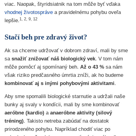
viac. Naopak, štyridsiatnik na tom môže byť vďaka
vhodnej životospráve
a pravidelnému pohybu oveľa
1, 2, 9, 12
lepšie.
Stačí beh pre zdravý život?
Ak sa chceme udržovať v dobrom zdraví, mali by sme
sa
snažiť znižovať náš biologický vek
. V tom nám
môže pomôcť aj spomínaný beh.
Až o 43 %
sa nám
však riziko predčasného úmrtia zníži, ak ho budeme
kombinovať aj s inými pohybovými aktivitami
.
Aby sme spomalili biologické starnutie a udržali naše
bunky aj svaly v kondícii, mali by sme kombinovať
aeróbne (kardio)
a
anaeróbne aktivity (silový
tréning)
. Takisto netreba zabúdať na dostatok
prirodzeného pohybu. Napríklad chodiť viac po