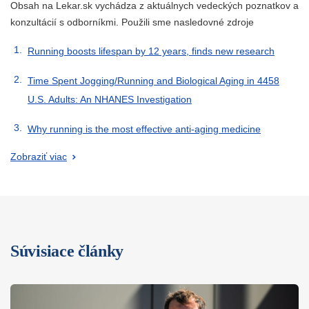
Obsah na Lekar.sk vychádza z aktuálnych vedeckých poznatkov a
konzultácií s odborníkmi. Použili sme nasledovné zdroje
Running boosts lifespan by 12 years, finds new research
Time Spent Jogging/Running and Biological Aging in 4458
U.S. Adults: An NHANES Investigation
Why running is the most effective anti-aging medicine
Zobraziť viac
Súvisiace články