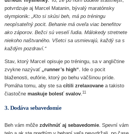
utriediť myšlienky
. To, že po ňom budete šťastnejší,
potvrdzuje aj Marcel Matanin, bývalý maratónsky
olympionik:
„Kto si skúsi beh, má po tréningu
neopísateľný pocit. Behanie má oveľa viac benefitov
ako záporov. Bežci sú veselí ľudia. Málokedy stretnete
niekoho naštvaného. Všetci sa usmievajú, každý sa s
každým pozdraví.“
Stav, ktorý Marcel opisuje po tréningu, sa v angličtine
zvykne nazývať
„runner’s high“
. Ide o pocit
blaženosti, eufórie, ktorý po behu väčšinou príde.
Pomáha tomu, aby ste sa
cítili zrelaxovane
a takisto
11
čiastočne
maskuje bolesť svalov
.
3. Dodáva sebavedomie
Beh vám môže
zdvihnúť aj sebavedomie
. Spevní vám
telo a ak ste predtým v behaní veľa nevydržali, po čase