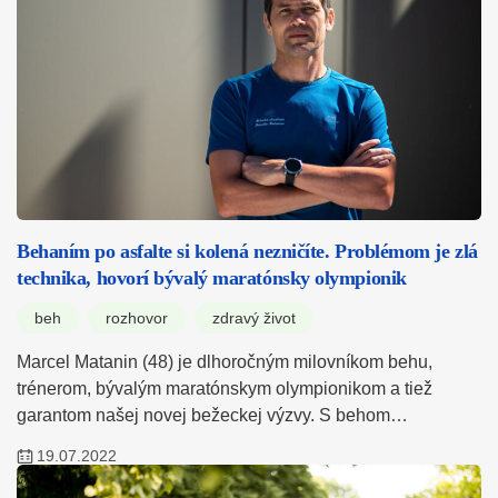
Behaním po asfalte si kolená nezničíte. Problémom je zlá
technika, hovorí bývalý maratónsky olympionik
beh
rozhovor
zdravý život
Marcel Matanin (48) je dlhoročným milovníkom behu,
trénerom, bývalým maratónskym olympionikom a tiež
garantom našej novej bežeckej výzvy. S behom…
19.07.2022