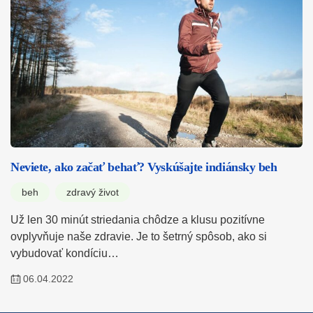
Neviete, ako začať behať? Vyskúšajte indiánsky beh
beh
zdravý život
Už len 30 minút striedania chôdze a klusu pozitívne
ovplyvňuje naše zdravie. Je to šetrný spôsob, ako si
vybudovať kondíciu…
06.04.2022