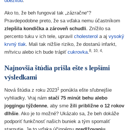
obezitou
.
Ako to, že beh fungoval tak „zázračne“?
Pravdepodobne preto, že sa vďaka nemu účastníkom
zlepšila kondička a zároveň schudli
. Znížilo sa
percento tuku v ich tele, upravil
cholesterol
a aj
vysoký
krvný tlak
. Mali tak nižšie riziko, že dostanú infarkt,
8, 10, 4,
mŕtvicu alebo ich bude trápiť
cukrovka
.
Najnovšia štúdia prišla ešte s lepšími
výsledkami
1
Nová štúdia z roku 2023
ponúkla ešte sľubnejšie
vyhliadky. Vraj nám
stačí 75 minút behu alebo
joggingu týždenne
, aby sme
žili približne o 12 rokov
dlhšie
. Ako je to možné? Ukázalo sa, že beh dokáže
podporiť funkčnosť našich buniek a tým spomaliť
starnutie. Je to vďaka účinnému
predlžovaniu