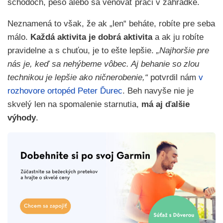
schodoch, pešo alebo sa venovať práci v záhradke.
Neznamená to však, že ak „len“ beháte, robíte pre seba
málo.
Každá aktivita je dobrá aktivita
a ak ju robíte
pravidelne a s chuťou, je to ešte lepšie.
„Najhoršie pre
nás je, keď sa nehýbeme vôbec. Aj behanie so zlou
technikou je lepšie ako ničnerobenie,“
potvrdil nám
v
rozhovore ortopéd Peter Ďurec
. Beh navyše nie je
skvelý len na spomalenie starnutia,
má aj ďalšie
výhody
.