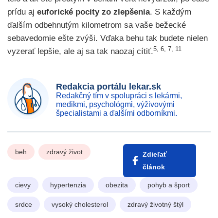
prídu aj
euforické pocity zo zlepšenia
. S každým
ďalším odbehnutým kilometrom sa vaše bežecké
sebavedomie ešte zvýši. Vďaka behu tak budete nielen
5, 6, 7, 11
vyzerať lepšie, ale aj sa tak naozaj cítiť.
Redakcia portálu lekar.sk
Redakčný tím v spolupráci s lekármi,
medikmi, psychológmi, výživovými
špecialistami a ďalšími odborníkmi.
beh
zdravý život
Zdieľať
článok
cievy
hypertenzia
obezita
pohyb a šport
srdce
vysoký cholesterol
zdravý životný štýl