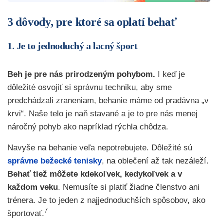
3 dôvody, pre ktoré sa oplatí behať
1. Je to jednoduchý a lacný šport
Beh je pre nás prirodzeným pohybom.
I keď je
dôležité osvojiť si správnu techniku, aby sme
predchádzali zraneniam, behanie máme od pradávna „v
krvi“. Naše telo je naň stavané a je to pre nás menej
náročný pohyb ako napríklad rýchla chôdza.
Navyše na behanie veľa nepotrebujete. Dôležité sú
správne bežecké tenisky
, na oblečení až tak nezáleží.
Behať tiež môžete kdekoľvek, kedykoľvek a v
každom veku
. Nemusíte si platiť žiadne členstvo ani
trénera. Je to jeden z najjednoduchších spôsobov, ako
7
športovať.