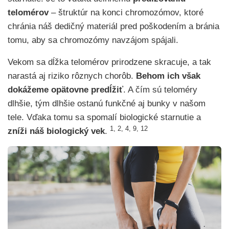
telomérov
– štruktúr na konci chromozómov, ktoré
chránia náš dedičný materiál pred poškodením a bránia
tomu, aby sa chromozómy navzájom spájali.
Vekom sa dĺžka telomérov prirodzene skracuje, a tak
narastá aj riziko rôznych chorôb.
Behom ich však
dokážeme opätovne predĺžiť
. A čím sú teloméry
dlhšie, tým dlhšie ostanú funkčné aj bunky v našom
tele. Vďaka tomu sa spomalí biologické starnutie a
1, 2, 4, 9, 12
zníži náš biologický vek
.