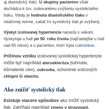
aj diastolický tlak).
U skupiny pacientov
však
dochádza k tzv. izolovanému zvýšeniu systolického
tlaku. Vtedy je
hodnota diastolického tlaku
v
relatívnej norme, zatiaľ čo systolický tlak je zvýšený.
Výskyt izolovanej hypertenzie
narastá s vekom.
Vyskytuje u ľudí
po 50. roku života
(najčastejšie u ľudí
nad 65 rokov) a u pacientov, ktorí trpia
cukrovkou
.
Príčinou vzniku
izolovanej systolickej hypertenzie
môže byť napríklad
(tuhnutie,
ateroskleróza
kôrnatenie ciev),
, ochorenie srdcových
cukrovka
chlopní či obezita.
Ako znížiť systolický tlak
Existuje viacero spôsobov
ako znížiť systolický
tlak. Zahŕňajú napríklad
zmeny v stravovaní,