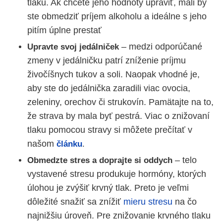
tlaku. Ak chcete jeho hodnoty upraviť, mali by
ste obmedziť príjem alkoholu a ideálne s jeho
pitím úplne prestať
– medzi odporúčané
Upravte svoj jedálniček
zmeny v jedálničku patrí zníženie príjmu
živočíšnych tukov a soli. Naopak vhodné je,
aby ste do jedálnička zaradili viac ovocia,
zeleniny, orechov či strukovín. Pamätajte na to,
že strava by mala byť pestrá. Viac o znižovaní
tlaku pomocou stravy si môžete prečítať v
našom
článku
.
– telo
Obmedzte stres a doprajte si oddych
vystavené stresu produkuje hormóny, ktorých
úlohou je zvýšiť krvný tlak. Preto je veľmi
dôležité snažiť sa znížiť
mieru stresu
na čo
najnižšiu úroveň. Pre znižovanie krvného tlaku