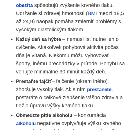
spôsobujú zvýšenie krvného tlaku.
obezita
Udržanie si zdravej hmotnosti (
BMI
medzi 18,5
až 24,9) naopak pomáha zmierniť problémy s
vysokým diastolickým tlakom
– nemusí ísť nutne len o
Každý deň sa hýbte
cvičenie
. Akákoľvek pohybová aktivita počas
dňa je vítaná. Niekomu môžu vyhovovať
športy, inému prechádzky v prírode. Pohybu sa
venujte minimálne 30 minút každý deň.
– fajčenie (okrem iného)
Prestaňte fajčiť
zhoršuje vysoký tlak. Ak s ním
,
prestanete
postaráte o celkové zlepšenie vášho zdravia a
tiež o úpravu výšky krvného tlaku
– konzumácia
Obmedzte pitie alkoholu
negatívne ovplyvňuje výšku krvného
alkoholu