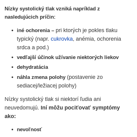
Nízky systolický tlak vzniká napríklad z
nasledujúcich príčin:
pri ktorých je pokles tlaku
iné ochorenia –
typický (napr.
cukrovka
, anémia, ochorenia
srdca a pod.)
vedľajší účinok užívanie niektorých liekov
dehydratácia
(postavenie zo
náhla zmena polohy
sediacej/ležiacej polohy)
Nízky systolický tlak si niektorí ľudia ani
neuvedomujú.
Iní môžu pociťovať symptómy
ako:
nevoľnosť