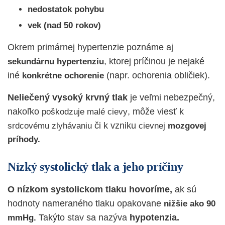
nedostatok pohybu
vek (nad 50 rokov)
Okrem primárnej hypertenzie poznáme aj
, ktorej príčinou je nejaké
sekundárnu hypertenziu
iné
(napr. ochorenia obličiek).
konkrétne ochorenie
Neliečený vysoký krvný tlak
je veľmi nebezpečný,
nakoľko
, môže viesť k
poškodzuje malé cievy
či k vzniku
srdcovému zlyhávaniu
cievnej
mozgovej
príhody.
Nízký systolický tlak a jeho príčiny
O nízkom systolickom tlaku hovoríme,
ak sú
hodnoty nameraného tlaku opakovane
nižšie ako 90
Takýto stav sa nazýva
hypotenzia.
mmHg.