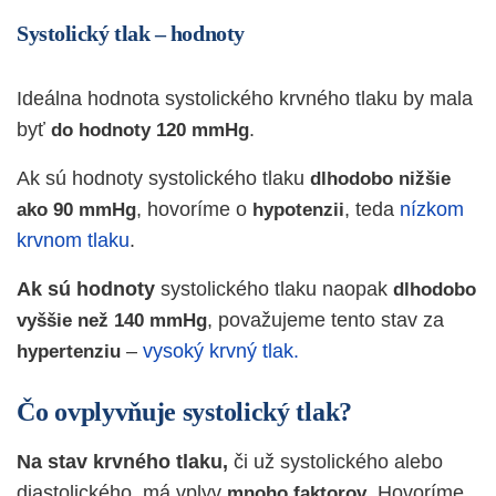
Systolický tlak – hodnoty
Ideálna hodnota systolického krvného tlaku by mala
byť
.
do hodnoty 120 mmHg
Ak sú hodnoty systolického tlaku
dlhodobo nižšie
, hovoríme o
, teda
nízkom
ako 90 mmHg
hypotenzii
krvnom tlaku
.
Ak sú hodnoty
systolického tlaku naopak
dlhodobo
, považujeme tento stav za
vyššie než 140 mmHg
–
vysoký krvný tlak.
hypertenziu
Čo ovplyvňuje systolický tlak?
Na stav krvného tlaku,
či už systolického alebo
diastolického, má vplyv
. Hovoríme
mnoho faktorov