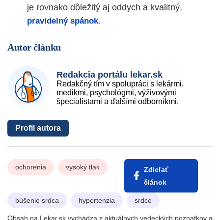
je rovnako dôležitý aj oddych a kvalitný,
pravidelný spánok
.
Autor článku
Redakcia portálu lekar.sk
Redakčný tím v spolupráci s lekármi,
medikmi, psychológmi, výživovými
špecialistami a ďalšími odborníkmi.
Profil autora
ochorenia
vysoký tlak
Zdieľať
článok
búšenie srdca
hypertenzia
srdce
Obsah na Lekar.sk vychádza z aktuálnych vedeckých poznatkov a