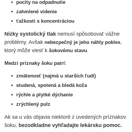
pocity na odpadnutie
zahmlené videnie
ťažkosti s koncentráciou
Nízky systolický tlak
nemusí spôsobovať vážne
problémy. Avšak
,
nebezpečný je jeho náhly pokles
ktorý môže viesť k
.
šokovému stavu
Medzi príznaky šoku patrí:
zmätenosť (najmä u starších ľudí)
studená, spotená a bledá koža
rýchle a plytké dýchanie
zrýchlený pulz
Ak sa u vás objavia niektoré z uvedených príznakov
šoku,
bezodkladne vyhľadajte lekársku pomoc.