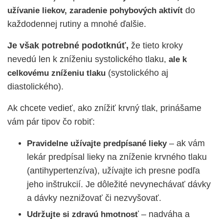
do
užívanie liekov, zaradenie pohybových aktivít
každodennej rutiny a mnohé ďalšie.
Je však potrebné podotknúť,
že tieto kroky
nevedú len k zníženiu systolického tlaku,
ale k
(systolického aj
celkovému zníženiu tlaku
diastolického).
Ak chcete vedieť, ako znížiť krvný tlak, prinášame
vám pár tipov čo robiť:
– ak vám
Pravidelne užívajte predpísané lieky
lekár predpísal lieky na zníženie krvného tlaku
(antihypertenzíva), užívajte ich presne podľa
jeho inštrukcií. Je dôležité nevynechávať dávky
a dávky neznižovať či nezvyšovať.
– nadváha a
Udržujte si zdravú hmotnosť