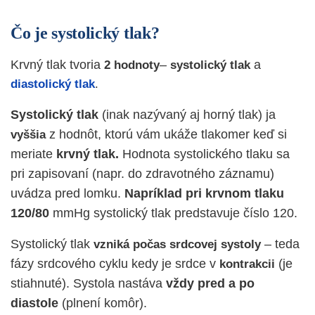
Čo je systolický tlak?
Krvný tlak tvoria
–
a
2 hodnoty
systolický tlak
diastolický tlak
.
Systolický tlak
(inak nazývaný aj horný tlak) ja
z hodnôt, ktorú vám ukáže tlakomer keď si
vyššia
meriate
krvný tlak.
Hodnota systolického tlaku sa
pri zapisovaní (napr. do zdravotného záznamu)
uvádza pred lomku.
Napríklad pri krvnom tlaku
120/80
mmHg systolický tlak predstavuje číslo 120.
Systolický tlak
– teda
vzniká počas srdcovej systoly
fázy srdcového cyklu kedy je srdce v
(je
kontrakcii
stiahnuté). Systola nastáva
vždy pred a po
diastole
(plnení komôr).