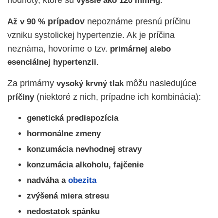
hodnoty, ktoré sú
.
vyššie ako 120 mmHg
prípadov
nepoznáme presnú príčinu
Až v 90 %
vzniku systolickej hypertenzie. Ak je príčina
neznáma, hovoríme o tzv.
primárnej alebo
esenciálnej hypertenzii.
Za primárny
môžu nasledujúce
vysoký krvný tlak
(niektoré z nich, prípadne ich kombinácia):
príčiny
genetická predispozícia
hormonálne zmeny
konzumácia nevhodnej stravy
konzumácia alkoholu, fajčenie
nadváha a
obezita
zvýšená miera stresu
nedostatok spánku