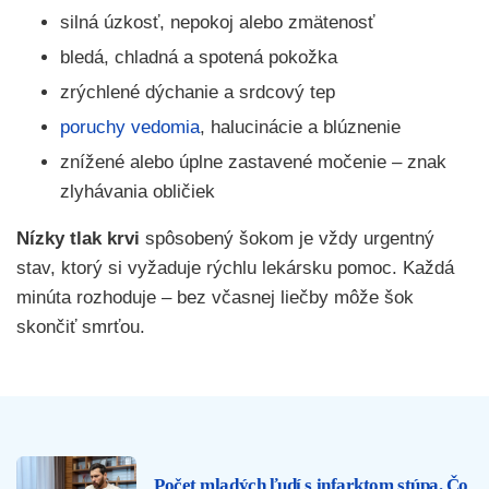
silná úzkosť, nepokoj alebo zmätenosť
bledá, chladná a spotená pokožka
zrýchlené dýchanie a srdcový tep
poruchy vedomia
, halucinácie a blúznenie
znížené alebo úplne zastavené močenie – znak
zlyhávania obličiek
Nízky tlak krvi
spôsobený šokom je vždy urgentný
stav, ktorý si vyžaduje rýchlu lekársku pomoc. Každá
minúta rozhoduje – bez včasnej liečby môže šok
skončiť smrťou.
Počet mladých ľudí s infarktom stúpa. Čo