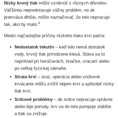
Nízky krvný tlak
môže vzniknúť z rôznych dôvodov.
Väčšinou nepredstavuje vážny problém, no ak
pretrváva dlhšie, môže naznačovať, že telo nepracuje
4
tak, ako by malo.
Medzi najčastejšie príčiny nízkeho tlaku krvi patria:
Nedostatok tekutín
– keď telo nemá dostatok
vody, krvný tlak prirodzene klesá. Stáva sa to
napríklad pri horúčavách, hnačke, vracaní alebo
po veľkej fyzickej námahe.
Strata krvi
– úraz, operácia alebo vnútorné
krvácanie môžu znížiť objem krvi a spôsobiť nízky
tlak krvi.
Srdcové problémy
– ak srdce nepracuje správne
alebo bije pomaly, krv sa do tela pumpuje slabšie
a tlak sa znižuje.