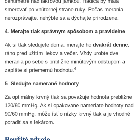
centimetre nad lakťovou jamkou. Hadica by mala
smerovať po vnútornej strane ruky. Počas merania
nerozprávajte, nehýbte sa a dýchajte prirodzene.
4. Merajte tlak správnym spôsobom a pravidelne
Ak si tlak sledujete doma, merajte ho
dvakrát denne
,
ráno pred užitím liekov a večer. Vždy urobte dve
merania po sebe s približne minútovým odstupom a
4
zapíšte si priemernú hodnotu.
5. Sledujte namerané hodnoty
Za optimálny krvný tlak sa považuje hodnota prebližne
120/80 mmHg. Ak si opakovane nameriate hodnoty nad
90/60 mmHg, môže ísť o nízky krvný tlak a je vhodné
poradiť sa s lekárom.
Použité zdroje