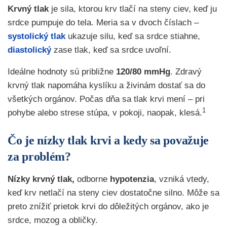
Krvný tlak
je sila, ktorou krv tlačí na steny ciev, keď ju
srdce pumpuje do tela. Meria sa v dvoch číslach –
systolický tlak
ukazuje silu, keď sa srdce stiahne,
diastolický
zase tlak, keď sa srdce uvoľní.
Ideálne hodnoty sú približne
120/80 mmHg
. Zdravý
krvný tlak napomáha kyslíku a živinám dostať sa do
všetkých orgánov. Počas dňa sa tlak krvi mení – pri
1
pohybe alebo strese stúpa, v pokoji, naopak, klesá.
Čo je nízky tlak krvi a kedy sa považuje
za problém?
Nízky krvný tlak,
odborne
hypotenzia
, vzniká vtedy,
keď krv netlačí na steny ciev dostatočne silno. Môže sa
preto znížiť prietok krvi do dôležitých orgánov, ako je
srdce, mozog a obličky.