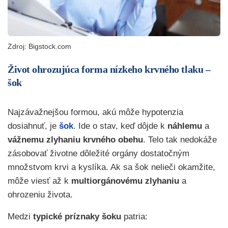
Zdroj: Bigstock.com
Život ohrozujúca forma nízkeho krvného tlaku –
šok
Najzávažnejšou formou, akú môže hypotenzia
dosiahnuť, je
šok
. Ide o stav, keď dôjde k
náhlemu
a
vážnemu zlyhaniu krvného obehu
. Telo tak nedokáže
zásobovať životne dôležité orgány dostatočným
množstvom krvi a kyslíka. Ak sa šok nelieči okamžite,
môže viesť až k
multiorgánovému zlyhaniu
a
ohrozeniu života.
Medzi
typické príznaky šoku
patria: