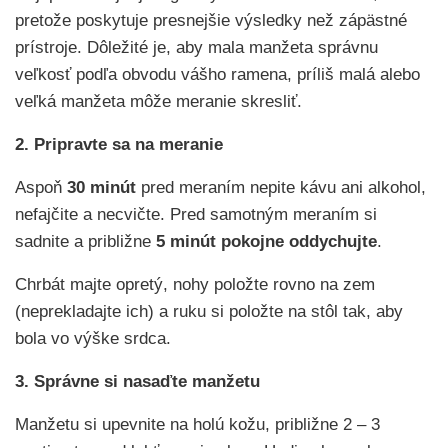
pretože poskytuje presnejšie výsledky než zápästné
prístroje. Dôležité je, aby mala manžeta správnu
veľkosť podľa obvodu vášho ramena, príliš malá alebo
veľká manžeta môže meranie skresliť.
2. Pripravte sa na meranie
Aspoň
30 minút
pred meraním nepite kávu ani alkohol,
nefajčite a necvičte. Pred samotným meraním si
sadnite a približne
5 minút pokojne oddychujte
.
Chrbát majte opretý, nohy položte rovno na zem
(neprekladajte ich) a ruku si položte na stôl tak, aby
bola vo výške srdca.
3. Správne si nasaďte manžetu
Manžetu si upevnite na holú kožu, približne 2 – 3