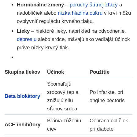
Hormonálne zmeny
–
poruchy štítnej žľazy
a
nadobličiek alebo
nízka hladina cukru
v krvi môžu
ovplyvniť reguláciu krvného tlaku.
Lieky
– niektoré lieky, napríklad na odvodnenie,
depresiu
alebo srdce, mávajú ako vedľajší účinok
práve nízky krvný tlak.
Skupina liekov
Účinok
Použitie
Spomaľujú
srdcový tep a
Po infarkte, pri
Beta blokátory
znižujú silu
angíne pectoris
sťahov srdca
Bránia zúženiu
Ochrana obličiek
ACE inhibítory
ciev
pri diabete