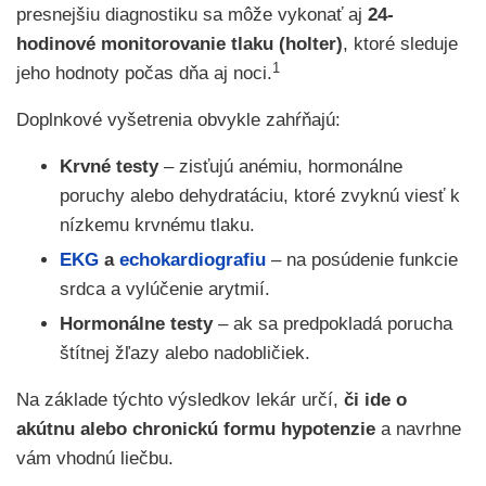
presnejšiu diagnostiku sa môže vykonať aj
24-
hodinové monitorovanie tlaku (holter)
, ktoré sleduje
1
jeho hodnoty počas dňa aj noci.
Doplnkové vyšetrenia obvykle zahŕňajú:
Krvné testy
– zisťujú anémiu, hormonálne
poruchy alebo dehydratáciu, ktoré zvyknú viesť k
nízkemu krvnému tlaku.
EKG
a
echokardiografiu
– na posúdenie funkcie
srdca a vylúčenie arytmií.
Hormonálne testy
– ak sa predpokladá porucha
štítnej žľazy alebo nadobličiek.
Na základe týchto výsledkov lekár určí,
či ide o
akútnu alebo chronickú formu hypotenzie
a navrhne
vám vhodnú liečbu.