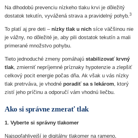
Na dlhodobú prevenciu nízkeho tlaku krvi je dôležitý
3
dostatok tekutín, vyvážená strava a pravidelný pohyb.
To platí aj pre deti –
nízky tlak u nich
síce väčšinou nie
je vážny, no dôležité je, aby pili dostatok tekutín a mali
primerané množstvo pohybu.
Tieto jednoduché zmeny pomáhajú
stabilizovať krvný
tlak
, zmierniť nepríjemné príznaky hypotenzie a zlepšiť
celkový pocit energie počas dňa. Ak však u vás nízky
tlak pretrváva, je vhodné
poradiť sa s lekárom
, ktorý
zistí jeho príčinu a odporučí vám vhodnú liečbu.
Ako si správne zmerať tlak
1. Vyberte si správny tlakomer
Najspoľahlivejší je digitálny tlakomer na rameno,