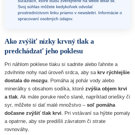
súťažiach, ktoré budú zverejnené na webe
lekar.sk
.
Svoj súhlas môžete kedykoľvek odvolať
prostredníctvom linku priamo v newslettri.
Informácie o
spracovaní osobných údajov.
Ako zvýšiť nízky krvný tlak a
predchádzať jeho poklesu
Pri náhlom poklese tlaku si sadnite alebo ľahnite a
zdvihnite nohy nad úroveň srdca, aby sa
krv rýchlejšie
dostala do mozgu
. Pomáha aj pohár vody alebo
minerálky s obsahom sodíka, ktoré
zvýšia objem krvi
a tlak
. Ak máte poruke niečo slané, napríklad oriešky či
syr, môžete si dať malé množstvo –
soľ pomáha
dočasne zvýšiť tlak krvi
. Pri vstávaní sa hýbte pomaly
a opatrne, aby ste predišli závratom či strate
rovnováhy.