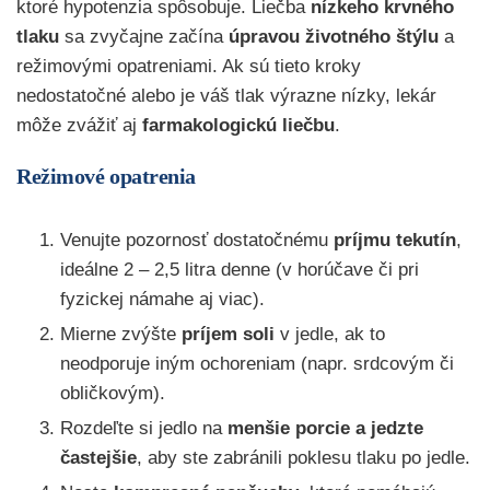
ktoré hypotenzia spôsobuje. Liečba
nízkeho krvného
tlaku
sa zvyčajne začína
úpravou životného štýlu
a
režimovými opatreniami. Ak sú tieto kroky
nedostatočné alebo je váš tlak výrazne nízky, lekár
môže zvážiť aj
farmakologickú liečbu
.
Režimové opatrenia
Venujte pozornosť dostatočnému
príjmu tekutín
,
ideálne 2 – 2,5 litra denne (v horúčave či pri
fyzickej námahe aj viac).
Mierne zvýšte
príjem soli
v jedle, ak to
neodporuje iným ochoreniam (napr. srdcovým či
obličkovým).
Rozdeľte si jedlo na
menšie porcie a jedzte
častejšie
, aby ste zabránili poklesu tlaku po jedle.