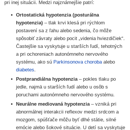
pri inej situácii. Medzi najznámejšie patrí:
Ortostatická hypotenzia (posturálna
hypotenzia)
– tlak krvi klesá pri rýchlom
postavení sa z ľahu alebo sedenia, čo môže
spôsobiť závraty alebo pocit „videnia hviezdičiek“.
Častejšie sa vyskytuje u starších ľudí, tehotných
a pri ochoreniach autonómneho nervového
systému, ako sú
Parkinsonova choroba
alebo
diabetes
.
Postprandiálna hypotenzia
– pokles tlaku po
jedle, najmä u starších ľudí alebo u osôb s
poruchami autonómneho nervového systému.
Neurálne mediovaná hypotenzia
– vzniká pri
abnormálnej interakcii reflexov medzi srdcom a
mozgom, spúšťače môžu byť dlhé státie, silné
emócie alebo šokové situácie. U detí sa vyskytuje