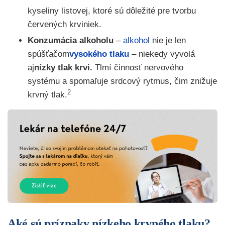
kyseliny listovej, ktoré sú dôležité pre tvorbu
červených krviniek.
Konzumácia alkoholu
–
alkohol
nie je len
spúšťačom
vysokého tlaku
– niekedy vyvolá
aj
nízky tlak krvi.
Tlmí činnosť nervového
systému a spomaľuje srdcový rytmus, čim znižuje
2
krvný tlak.
Aké sú príznaky nízkeho krvného tlaku?