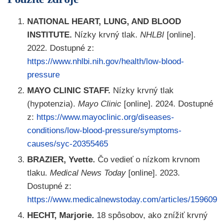
NATIONAL HEART, LUNG, AND BLOOD
INSTITUTE.
Nízky krvný tlak.
NHLBI
[online].
2022. Dostupné z:
https://www.nhlbi.nih.gov/health/low-blood-
pressure
MAYO CLINIC STAFF.
Nízky krvný tlak
(hypotenzia).
Mayo Clinic
[online]. 2024. Dostupné
z:
https://www.mayoclinic.org/diseases-
conditions/low-blood-pressure/symptoms-
causes/syc-20355465
BRAZIER, Yvette.
Čo vedieť o nízkom krvnom
tlaku.
Medical News Today
[online]. 2023.
Dostupné z:
https://www.medicalnewstoday.com/articles/159609
HECHT, Marjorie.
18 spôsobov, ako znížiť krvný