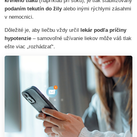
krvného tlaku
(napríklad pri šoku), je tlak stabilizovaný
podaním tekutín do žily
alebo inými rýchlymi zásahmi
v nemocnici.
Dôležité je, aby liečbu vždy určil
lekár podľa príčiny
hypotenzie
– samovoľné užívanie liekov môže váš tlak
ešte viac „rozhádzať“.