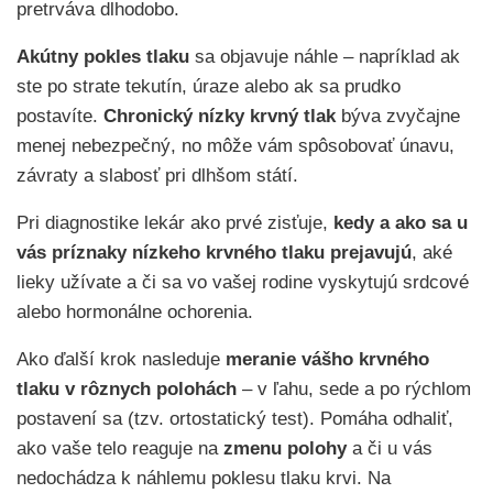
pretrváva dlhodobo.
Akútny pokles tlaku
sa objavuje náhle – napríklad ak
ste po strate tekutín, úraze alebo ak sa prudko
postavíte.
Chronický nízky krvný tlak
býva zvyčajne
menej nebezpečný, no môže vám spôsobovať únavu,
závraty a slabosť pri dlhšom státí.
Pri diagnostike lekár ako prvé zisťuje,
kedy a ako sa u
vás príznaky nízkeho krvného tlaku prejavujú
, aké
lieky užívate a či sa vo vašej rodine vyskytujú srdcové
alebo hormonálne ochorenia.
Ako ďalší krok nasleduje
meranie vášho krvného
tlaku v rôznych polohách
– v ľahu, sede a po rýchlom
postavení sa (tzv. ortostatický test). Pomáha odhaliť,
ako vaše telo reaguje na
zmenu polohy
a či u vás
nedochádza k náhlemu poklesu tlaku krvi. Na