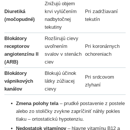
Znižujú objem
Diuretiká
krvi vylúčením
Pri zadržiavaní
(močopudné)
nadbytočnej
tekutín
tekutiny
Blokátory
Rozširujú cievy
receptorov
uvoľnením
Pri koronárnych
angiotenzínu II
svalov v stenách
ochoreniach
(ARB)
ciev
Blokátory
Blokujú účinok
Pri srdcovom
vápnikových
látky zúžiacej
zlyhaní
kanálov
cievy
Zmena polohy tela
– prudké postavenie z postele
alebo zo stoličky zvykne zapríčiniť náhly pokles
tlaku – ortostatickú hypotenziu.
Nedostatok vitamínov
– hlavne vitamínu B12 a