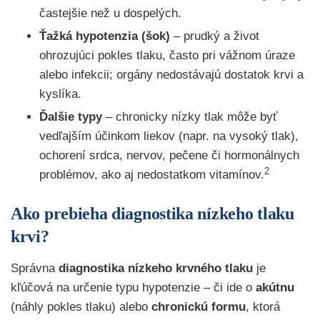
častejšie než u dospelých.
Ťažká hypotenzia (šok)
– prudký a život
ohrozujúci pokles tlaku, často pri vážnom úraze
alebo infekcii; orgány nedostávajú dostatok krvi a
kyslíka.
Ďalšie typy
– chronicky nízky tlak môže byť
vedľajším účinkom liekov (napr. na vysoký tlak),
ochorení srdca, nervov, pečene či hormonálnych
2
problémov, ako aj nedostatkom vitamínov.
Ako prebieha diagnostika nízkeho tlaku
krvi?
Správna
diagnostika nízkeho krvného tlaku
je
kľúčová na určenie typu hypotenzie – či ide o
akútnu
(náhly pokles tlaku) alebo
chronickú formu
, ktorá