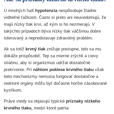
U mnohých ľudí
hypotenzia
nespôsobuje žiadne
viditeľné ťažkosti. Často si preto ani neuvedomujú, že
majú nízky tlak krvi, až kým si ho nezmerajú. V
takýchto prípadoch býva nízky tlak väčšinou dobre
tolerovaný a nepredstavuje zdravotný problém.
Ak sa totiž
krvný tlak
znižuje postupne, telo sa mu
dokáže prispôsobiť. Tep sa mierne zrýchli a cievy
stiahnu, aby si organizmus udržal dostatočné
prekrvenie. Pri
náhlom poklese krvného tlaku
však
tieto mechanizmy nemusia fungovať dostatočne a
niektoré orgány môžu byť dočasne horšie zásobované
kyslíkom.
Práve vtedy sa objavujú typické
príznaky nízkeho
krvného tlaku,
medzi ktoré patria: