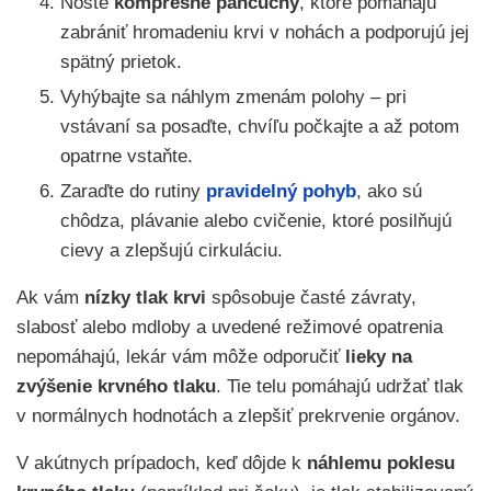
Noste
kompresné pančuchy
, ktoré pomáhajú
zabrániť hromadeniu krvi v nohách a podporujú jej
spätný prietok.
Vyhýbajte sa náhlym zmenám polohy – pri
vstávaní sa posaďte, chvíľu počkajte a až potom
opatrne vstaňte.
Zaraďte do rutiny
pravidelný pohyb
, ako sú
chôdza, plávanie alebo cvičenie, ktoré posilňujú
cievy a zlepšujú cirkuláciu.
Ak vám
nízky tlak krvi
spôsobuje časté závraty,
slabosť alebo mdloby a uvedené režimové opatrenia
nepomáhajú, lekár vám môže odporučiť
lieky na
zvýšenie krvného tlaku
. Tie telu pomáhajú udržať tlak
v normálnych hodnotách a zlepšiť prekrvenie orgánov.
V akútnych prípadoch, keď dôjde k
náhlemu poklesu