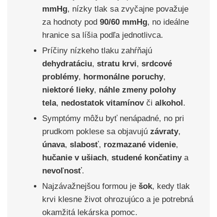
mmHg
, nízky tlak sa zvyčajne považuje
za hodnoty pod
90/60 mmHg
, no ideálne
hranice sa líšia podľa jednotlivca.
Príčiny nízkeho tlaku zahŕňajú
dehydratáciu
,
stratu krvi
,
srdcové
problémy
,
hormonálne poruchy
,
niektoré lieky
,
náhle zmeny
polohy
tela
,
nedostatok vitamínov
či
alkohol
.
Symptómy môžu byť nenápadné, no pri
prudkom poklese sa objavujú
závraty
,
únava
,
slabosť
,
rozmazané videnie
,
hučanie v ušiach
,
studené končatiny
a
nevoľnosť
.
Najzávažnejšou formou je
šok
, kedy tlak
krvi klesne život ohrozujúco a je potrebná
okamžitá lekárska pomoc.