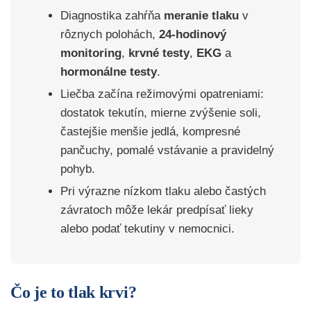
Diagnostika zahŕňa
meranie tlaku
v
rôznych polohách,
24-hodinový
monitoring
,
krvné testy
,
EKG
a
hormonálne testy
.
Liečba začína režimovými opatreniami:
dostatok tekutín, mierne zvýšenie soli,
častejšie menšie jedlá, kompresné
pančuchy, pomalé vstávanie a pravidelný
pohyb.
Pri výrazne nízkom tlaku alebo častých
závratoch môže lekár predpísať lieky
alebo podať tekutiny v nemocnici.
Čo je to tlak krvi?