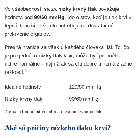
Vo všeobecnosti sa za
nízky krvný tlak
považuje
hodnota pod
90/60 mmHg
. Ide o stav, keď je tlak krvi v
tepnách nižší, než telo potrebuje na dostatočné
prekrvenie orgánov.
Presná hranica sa však u každého človeka líši. To, čo
je pre jedného
nízky tlak krvi
, môže byť pre iného
úplne normálne – najmä ak sa cíti dobre a nemá žiadne
2
ťažkosti.
Ideálne hodnoty
120/80 mmHg
Nízky krvný tlak
90/60 mmHg
Zhrnutie hodnôt ideálneho a nízkeho krvného tlaku
Aké sú príčiny nízkeho tlaku krvi?