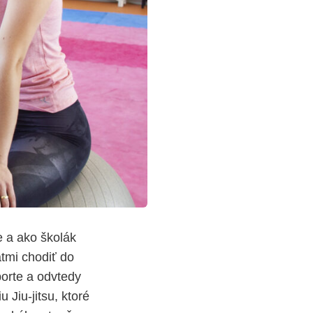
te a ako školák
átmi chodiť do
porte a odvtedy
 Jiu-jitsu, ktoré