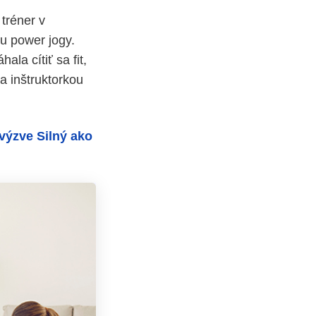
tréner v
iu power jogy.
ala cítiť sa fit,
a inštruktorkou
výzve Silný ako