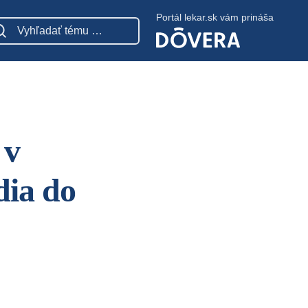
Portál lekar.sk vám prináša
 v
dia do