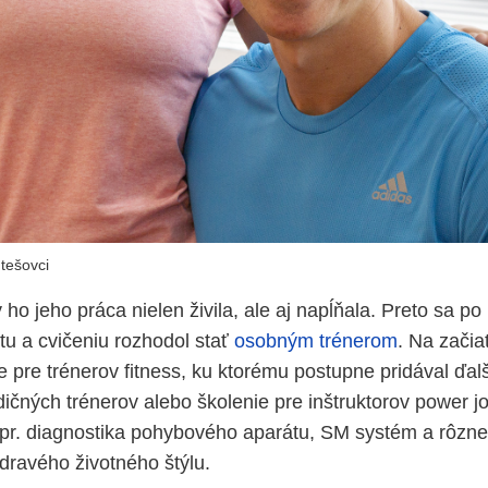
tešovci
 ho jeho práca nielen živila, ale aj napĺňala. Preto sa po
u a cvičeniu rozhodol stať
osobným trénerom
. Na začia
 pre trénerov fitness, ku ktorému postupne pridával ďalš
dičných trénerov alebo školenie pre inštruktorov power 
apr. diagnostika pohybového aparátu, SM systém a rôzne 
zdravého životného štýlu.