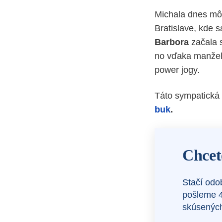
Michala dnes môž
Bratislave, kde 
Barbora
začala s
no vďaka manželo
power jogy.
Táto sympatická d
buk
.
Chcet
Stačí odo
pošleme 4
skúsených