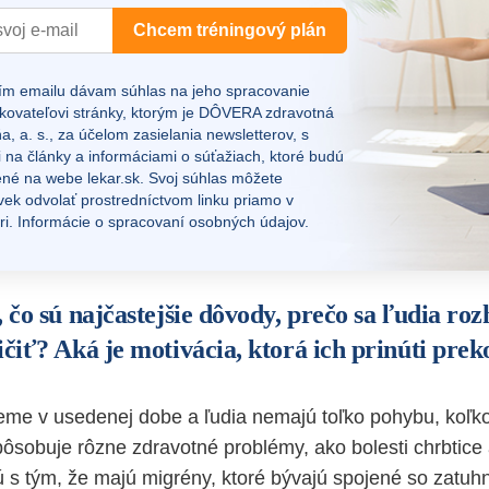
Chcem tréningový plán
ím emailu dávam súhlas na jeho spracovanie
kovateľovi stránky, ktorým je DÔVERA zdravotná
a, a. s., za účelom zasielania newsletterov, s
 na články a informáciami o súťažiach, ktoré budú
ené na webe
lekar.sk
. Svoj súhlas môžete
vek odvolať prostredníctvom linku priamo v
ri.
Informácie o spracovaní osobných údajov.
, čo sú najčastejšie dôvody, prečo sa ľudia ro
ičiť? Aká je motivácia, ktorá ich prinúti pre
eme v usedenej dobe a ľudia nemajú toľko pohybu, koľko 
ôsobuje rôzne zdravotné problémy, ako bolesti chrbtice a
ú s tým, že majú migrény, ktoré bývajú spojené so zatu