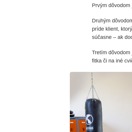
Prvým dôvodom je
Druhým dôvodom 
príde klient, kto
súčasne – ak do
Tretím dôvodom j
fitka či na iné cv