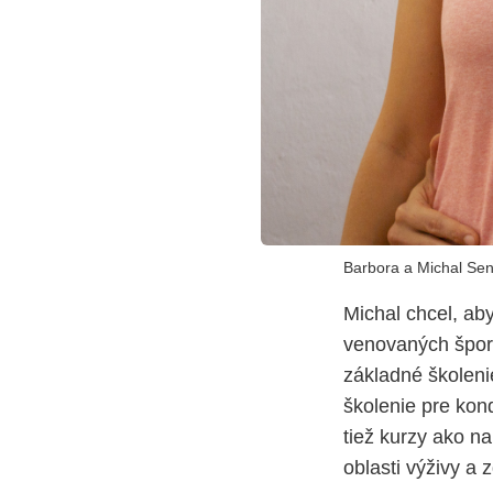
Barbora a Michal Sen
Michal chcel, aby
venovaných šport
základné školenie
školenie pre kon
tiež kurzy ako n
oblasti výživy a 