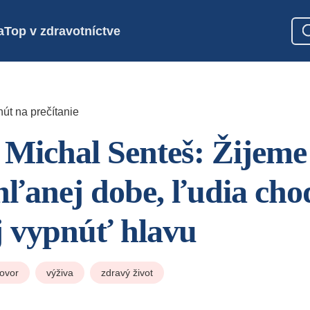
a
Top v zdravotníctve
út na prečítanie
 Michal Senteš: Žijeme
ľanej dobe, ľudia cho
aj vypnúť hlavu
ovor
výživa
zdravý život