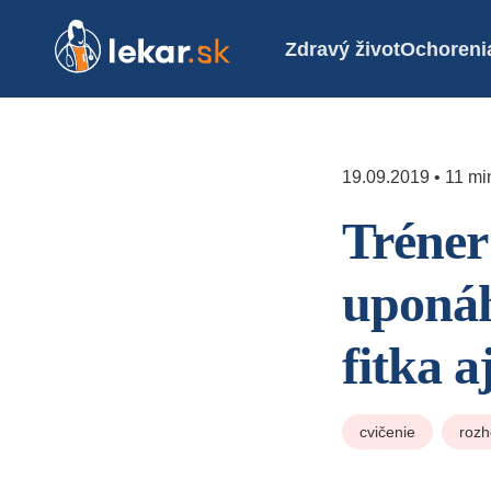
Zdravý život
Ochoreni
19.09.2019 • 11 min
Tréner
uponáh
fitka 
cvičenie
rozh