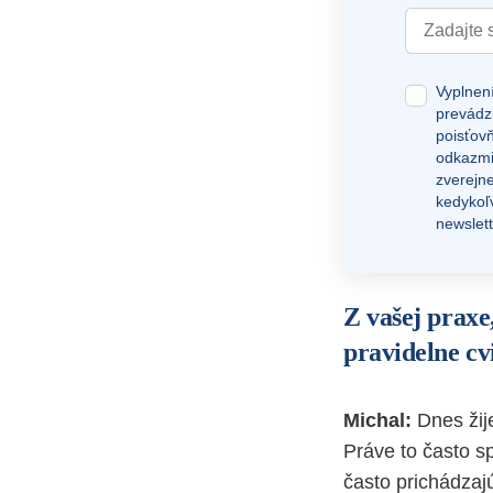
Vyplnen
prevádz
poisťovň
odkazmi
zverejn
kedykoľ
newslett
Z vašej praxe
pravidelne cv
Michal:
Dnes žij
Práve to často sp
často prichádzaj