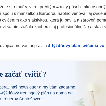
ete stretnúť v Nitre, predtým 4 roky pôsobil ako osobný 
sa spolu s manželkou Barborou naplno venovali aj cvičen
 cvičením ako s aktivitou, ktorá ju bavila a zároveň pomáh
vi sa ním začala zaoberať aj profesionálnejšie a stala s
vojica pre vás pripravila
4-týždňový plán cvičenia vo 
e začať cvičiť?
berať náš newsletter a my vám zadarmo
-týždňový tréningový plán na doma od
 trénerov Sentešovcov.