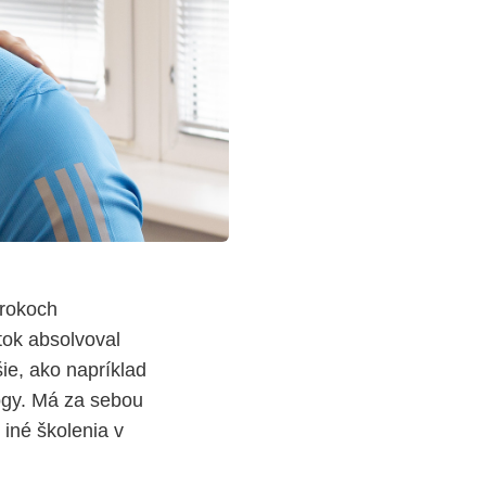
 rokoch
tok absolvoval
ie, ako napríklad
jogy. Má za sebou
iné školenia v