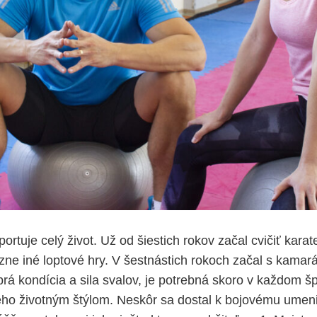
ortuje celý život. Už od šiestich rokov začal cvičiť kara
ôzne iné loptové hry. V šestnástich rokoch začal s kamar
brá kondícia a sila svalov, je potrebná skoro v každom š
jeho životným štýlom. Neskôr sa dostal k bojovému umeniu