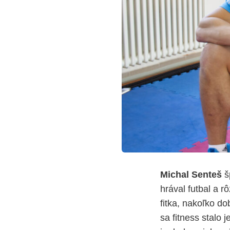
Michal Senteš
šp
hrával futbal a r
fitka, nakoľko do
sa fitness stalo 