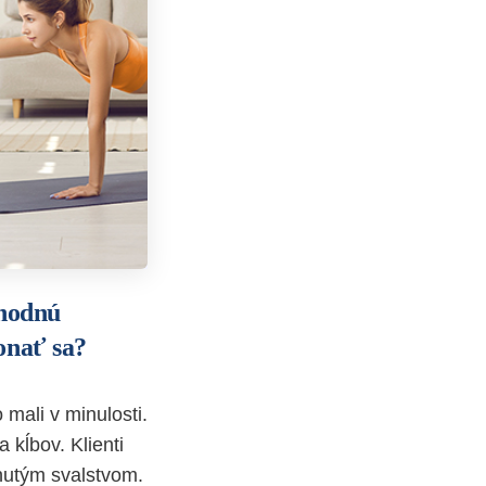
zhodnú
konať sa?
mali v minulosti.
 kĺbov. Klienti
hnutým svalstvom.