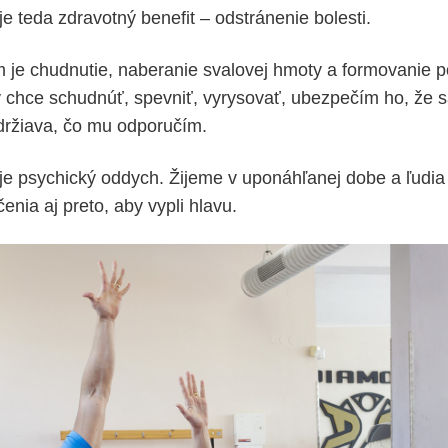
 teda zdravotný benefit – odstránenie bolesti.
je chudnutie, naberanie svalovej hmoty a formovanie p
rý chce schudnúť, spevniť, vyrysovať, ubezpečím ho, že s
držiava, čo mu odporučím.
e psychický oddych. Žijeme v uponáhľanej dobe a ľudia
ičenia aj preto, aby vypli hlavu.