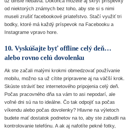
už dlhšie nebavia. Dokonca môžete aj skryť príspevky
od niektorých známych bez toho, aby ste si s nimi
museli zrušiť facebookové priateľstvo. Stačí využiť tri
bodky, ktoré má každý príspevok na Facebooku a
Instagrame vpravo hore.
10. Vyskúšajte byť offline celý deň…
alebo rovno celú dovolenku
Ak ste začali malými krokmi obmedzovať používanie
mobilu, možno sa už cítite pripravene aj na väčší krok.
Skúste stráviť bez internetového pripojenia celý deň.
Počas pracovného dňa sa vám to asi nepodarí, ale
voľné dni sú na to ideálne. Čo tak odpojiť sa počas
víkendu alebo počas dovolenky? Hlavne na výletoch
budete mať dostatok podnetov na to, aby ste zabudli na
kontrolovanie telefónu. A ak aj nafotíte pekné fotky,