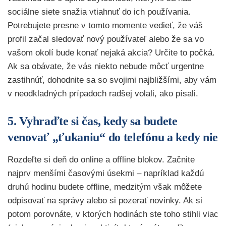
sociálne siete snažia vtiahnuť do ich používania.
Potrebujete presne v tomto momente vedieť, že váš
profil začal sledovať nový používateľ alebo že sa vo
vašom okolí bude konať nejaká akcia? Určite to počká.
Ak sa obávate, že vás niekto nebude môcť urgentne
zastihnúť, dohodnite sa so svojimi najbližšími, aby vám
v neodkladných prípadoch radšej volali, ako písali.
5. Vyhraďte si čas, kedy sa budete
venovať „ťukaniu“ do telefónu a kedy nie
Rozdeľte si deň do online a offline blokov. Začnite
najprv menšími časovými úsekmi – napríklad každú
druhú hodinu budete offline, medzitým však môžete
odpisovať na správy alebo si pozerať novinky. Ak si
potom porovnáte, v ktorých hodinách ste toho stihli viac