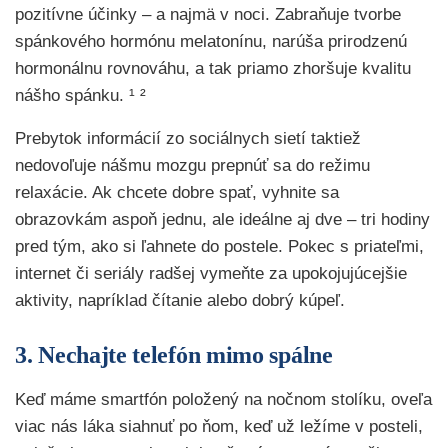
pozitívne účinky – a najmä v noci. Zabraňuje tvorbe
spánkového hormónu melatonínu, narúša prirodzenú
hormonálnu rovnováhu, a tak priamo zhoršuje kvalitu
nášho spánku. ¹ ²
Prebytok informácií zo sociálnych sietí taktiež
nedovoľuje nášmu mozgu prepnúť sa do režimu
relaxácie. Ak chcete dobre spať, vyhnite sa
obrazovkám aspoň jednu, ale ideálne aj dve – tri hodiny
pred tým, ako si ľahnete do postele. Pokec s priateľmi,
internet či seriály radšej vymeňte za upokojujúcejšie
aktivity, napríklad čítanie alebo dobrý kúpeľ.
3. Nechajte telefón mimo spálne
Keď máme smartfón položený na nočnom stolíku, oveľa
viac nás láka siahnuť po ňom, keď už ležíme v posteli,