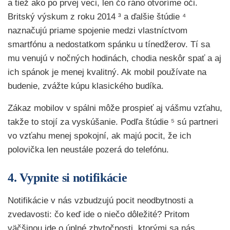
a tiež ako po prvej veci, len čo ráno otvoríme oči.
Britský výskum z roku 2014 ³ a ďalšie štúdie ⁴
naznačujú priame spojenie medzi vlastníctvom
smartfónu a nedostatkom spánku u tínedžerov. Tí sa
mu venujú v nočných hodinách, chodia neskôr spať a aj
ich spánok je menej kvalitný. Ak mobil používate na
budenie, zvážte kúpu klasického budíka.
Zákaz mobilov v spálni môže prospieť aj vášmu vzťahu,
takže to stojí za vyskúšanie. Podľa štúdie ⁵ sú partneri
vo vzťahu menej spokojní, ak majú pocit, že ich
polovička len neustále pozerá do telefónu.
4. Vypnite si notifikácie
Notifikácie v nás vzbudzujú pocit neodbytnosti a
zvedavosti: čo keď ide o niečo dôležité? Pritom
väčšinou ide o úplné zbytočnosti, ktorými sa nás