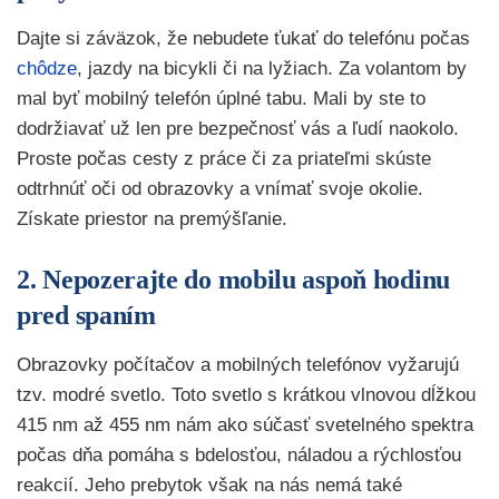
Dajte si záväzok, že nebudete ťukať do telefónu počas
chôdze
, jazdy na bicykli či na lyžiach. Za volantom by
mal byť mobilný telefón úplné tabu. Mali by ste to
dodržiavať už len pre bezpečnosť vás a ľudí naokolo.
Proste počas cesty z práce či za priateľmi skúste
odtrhnúť oči od obrazovky a vnímať svoje okolie.
Získate priestor na premýšľanie.
2. Nepozerajte do mobilu aspoň hodinu
pred spaním
Obrazovky počítačov a mobilných telefónov vyžarujú
tzv. modré svetlo. Toto svetlo s krátkou vlnovou dĺžkou
415 nm až 455 nm nám ako súčasť svetelného spektra
počas dňa pomáha s bdelosťou, náladou a rýchlosťou
reakcií. Jeho prebytok však na nás nemá také