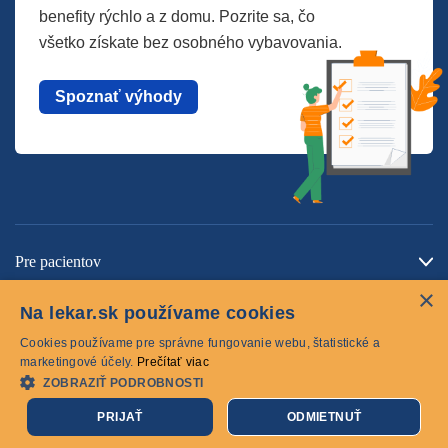
benefity rýchlo a z domu. Pozrite sa, čo
všetko získate bez osobného vybavovania.
Spoznať výhody
Pre pacientov
×
O spoločnosti
Na lekar.sk používame cookies
Kontaktujte nás
Cookies používame pre správne fungovanie webu, štatistické a
marketingové účely.
Prečítať viac
ZOBRAZIŤ PODROBNOSTI
Cookies
PRIJAŤ
ODMIETNUŤ
© 2026 lekar.sk Všetky práva vyhradené