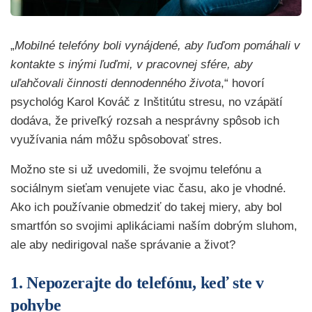
„
Mobilné telefóny boli vynájdené, aby ľuďom pomáhali v
kontakte s inými ľuďmi, v pracovnej sfére, aby
uľahčovali činnosti dennodenného života
,“ hovorí
psychológ Karol Kováč z Inštitútu stresu, no vzápätí
dodáva, že priveľký rozsah a nesprávny spôsob ich
využívania nám môžu spôsobovať stres.
Možno ste si už uvedomili, že svojmu telefónu a
sociálnym sieťam venujete viac času, ako je vhodné.
Ako ich používanie obmedziť do takej miery, aby bol
smartfón so svojimi aplikáciami naším dobrým sluhom,
ale aby nedirigoval naše správanie a život?
1. Nepozerajte do telefónu, keď ste v
pohybe