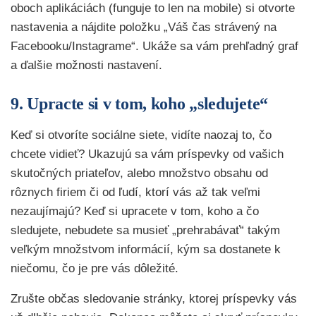
oboch aplikáciách (funguje to len na mobile) si otvorte
nastavenia a nájdite položku „Váš čas strávený na
Facebooku/Instagrame“. Ukáže sa vám prehľadný graf
a ďalšie možnosti nastavení.
9. Upracte si v tom, koho „sledujete“
Keď si otvoríte sociálne siete, vidíte naozaj to, čo
chcete vidieť? Ukazujú sa vám príspevky od vašich
skutočných priateľov, alebo množstvo obsahu od
rôznych firiem či od ľudí, ktorí vás až tak veľmi
nezaujímajú? Keď si upracete v tom, koho a čo
sledujete, nebudete sa musieť „prehrabávať“ takým
veľkým množstvom informácií, kým sa dostanete k
niečomu, čo je pre vás dôležité.
Zrušte občas sledovanie stránky, ktorej príspevky vás