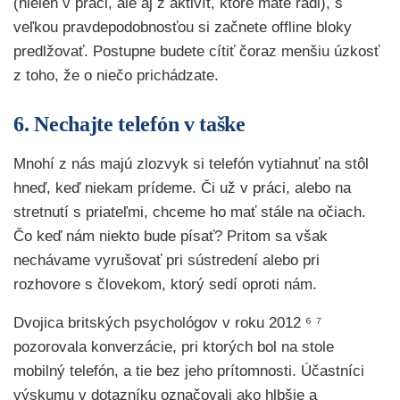
(nielen v práci, ale aj z aktivít, ktoré máte radi), s
veľkou pravdepodobnosťou si začnete offline bloky
predlžovať. Postupne budete cítiť čoraz menšiu úzkosť
z toho, že o niečo prichádzate.
6. Nechajte telefón v taške
Mnohí z nás majú zlozvyk si telefón vytiahnuť na stôl
hneď, keď niekam prídeme. Či už v práci, alebo na
stretnutí s priateľmi, chceme ho mať stále na očiach.
Čo keď nám niekto bude písať? Pritom sa však
nechávame vyrušovať pri sústredení alebo pri
rozhovore s človekom, ktorý sedí oproti nám.
Dvojica britských psychológov v roku 2012 ⁶ ⁷
pozorovala konverzácie, pri ktorých bol na stole
mobilný telefón, a tie bez jeho prítomnosti. Účastníci
výskumu v dotazníku označovali ako hlbšie a