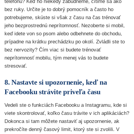
telefónu? Keď ho niekedy zabudneme, cítime sa ako
bez ruky. Určite je to dobrý pomocník a často ho
potrebujeme, skúste si však z času na čas trénovať
jeho bezprostrednú neprítomnosť. Nezoberte si mobil,
keď idete von so psom alebo odbehnete do obchodu,
prípadne na krátku prechádzku po okolí. Zvládli ste to
bez nervozity? Čím viac si budete trénovať
neprítomnosť mobilu, tým menej vás to budete
stresovať.
8. Nastavte si upozornenie, keď na
Facebooku strávite priveľa času
Vedeli ste o funkciách Facebooku a Instagramu, kde si
viete skontrolovať, koľko času trávite v ich aplikáciách?
Dokonca si tam môžete nastaviť aj upozornenie, ak
prekročíte denný časový limit, ktorý ste si zvolili. V