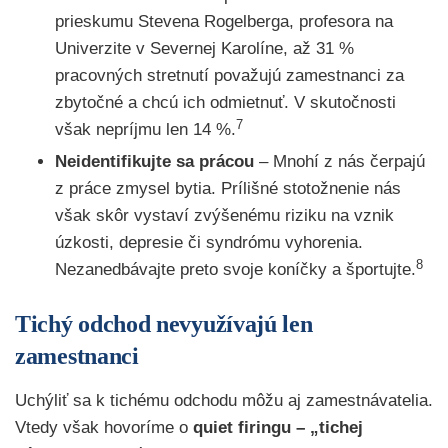
prieskumu Stevena Rogelberga, profesora na
Univerzite v Severnej Karolíne, až 31 %
pracovných stretnutí považujú zamestnanci za
zbytočné a chcú ich odmietnuť. V skutočnosti
7
však nepríjmu len 14 %.
Neidentifikujte sa prácou
– Mnohí z nás čerpajú
z práce zmysel bytia. Prílišné stotožnenie nás
však skôr vystaví zvýšenému riziku na vznik
úzkosti, depresie či syndrómu vyhorenia.
8
Nezanedbávajte preto svoje koníčky a športujte.
Tichý odchod nevyužívajú len
zamestnanci
Uchýliť sa k tichému odchodu môžu aj zamestnávatelia.
Vtedy však hovoríme o
quiet firingu – „tichej