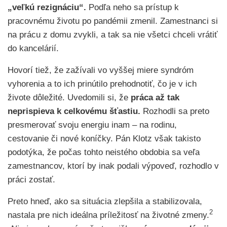
„veľkú rezignáciu“.
Podľa neho sa prístup k
pracovnému životu po pandémii zmenil. Zamestnanci si
na prácu z domu zvykli, a tak sa nie všetci chceli vrátiť
do kancelárií.
Hovorí tiež, že zažívali vo vyššej miere syndróm
vyhorenia a to ich prinútilo prehodnotiť, čo je v ich
živote dôležité. Uvedomili si, že
práca až tak
neprispieva k celkovému šťastiu.
Rozhodli sa preto
presmerovať svoju energiu inam – na rodinu,
cestovanie či nové koníčky. Pán Klotz však takisto
podotýka, že počas tohto neistého obdobia sa veľa
zamestnancov, ktorí by inak podali výpoveď, rozhodlo v
práci zostať.
Preto hneď, ako sa situácia zlepšila a stabilizovala,
2
nastala pre nich ideálna príležitosť na životné zmeny.