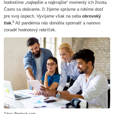
hodnotíme „najlepšie a najkrajšie“ momenty ich života.
Často sa obávame, či žijeme správne a robíme dosť
pre svoj úspech. Vyvíjame však na seba
obrovský
6
tlak.
Až pandémia nás donútila spomaliť a nanovo
zoradiť hodnotový rebríček.
Zdroj: Bigstock.com