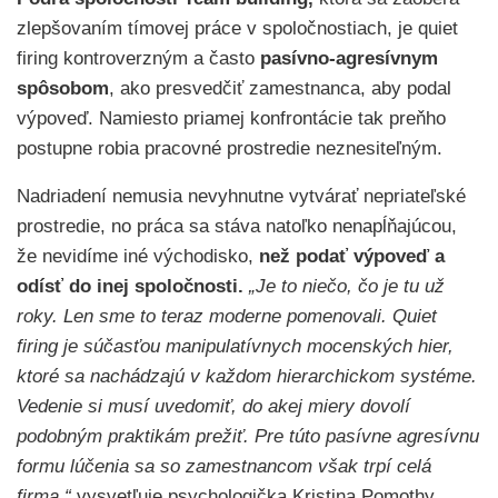
zlepšovaním tímovej práce v spoločnostiach, je quiet
firing kontroverzným a často
pasívno-agresívnym
spôsobom
, ako presvedčiť zamestnanca, aby podal
výpoveď. Namiesto priamej konfrontácie tak preňho
postupne robia pracovné prostredie neznesiteľným.
Nadriadení nemusia nevyhnutne vytvárať nepriateľské
prostredie, no práca sa stáva natoľko nenapĺňajúcou,
že nevidíme iné východisko,
než podať výpoveď a
odísť do inej spoločnosti.
„Je to niečo, čo je tu už
roky. Len sme to teraz moderne pomenovali. Quiet
firing je súčasťou manipulatívnych mocenských hier,
ktoré sa nachádzajú v každom hierarchickom systéme.
Vedenie si musí uvedomiť, do akej miery dovolí
podobným praktikám prežiť. Pre túto pasívne agresívnu
formu lúčenia sa so zamestnancom však trpí celá
firma,“
vysvetľuje psychologička Kristina Pomothy.