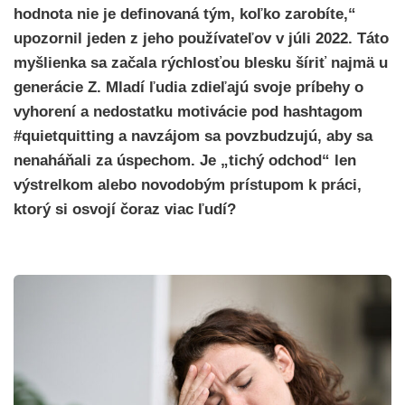
hodnota nie je definovaná tým, koľko zarobíte,“
upozornil jeden z jeho používateľov v júli 2022. Táto
myšlienka sa začala rýchlosťou blesku šíriť najmä u
generácie Z. Mladí ľudia zdieľajú svoje príbehy o
vyhorení a nedostatku motivácie pod hashtagom
#quietquitting a navzájom sa povzbudzujú, aby sa
nenaháňali za úspechom. Je „tichý odchod“ len
výstrelkom alebo novodobým prístupom k práci,
ktorý si osvojí čoraz viac ľudí?