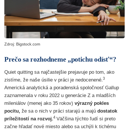
Zdroj: Bigstock.com
Prečo sa rozhodneme „potichu odísť“?
Quiet quitting sa najčastejšie prejavuje po tom, ako
3
zistíme, že naše úsilie v práci je nedocenené.
Americká analytická a poradenská spoločnosť Gallup
zaznamenala v roku 2022 u generácie Z a mladších
mileniálov (menej ako 35 rokov)
výrazný pokles
pocitu,
že sa o nich v práci starajú a majú
dostatok
4
príležitostí na rozvoj.
Väčšina týchto ľudí si preto
začne hľadať nové miesto alebo sa uchýli k tichému