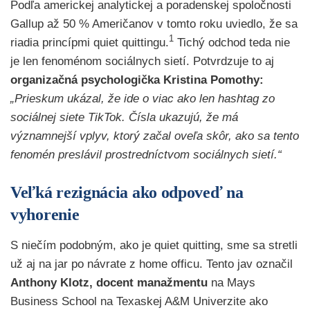
Podľa americkej analytickej a poradenskej spoločnosti
Gallup až 50 % Američanov v tomto roku uviedlo, že sa
1
riadia princípmi quiet quittingu.
Tichý odchod teda nie
je len fenoménom sociálnych sietí. Potvrdzuje to aj
organizačná psychologička Kristina Pomothy:
„Prieskum ukázal, že ide o viac ako len hashtag zo
sociálnej siete TikTok. Čísla ukazujú, že má
významnejší vplyv, ktorý začal oveľa skôr, ako sa tento
fenomén preslávil prostredníctvom sociálnych sietí.“
Veľká rezignácia ako odpoveď na
vyhorenie
S niečím podobným, ako je quiet quitting, sme sa stretli
už aj na jar po návrate z home officu. Tento jav označil
Anthony Klotz, docent manažmentu
na Mays
Business School na Texaskej A&M Univerzite ako