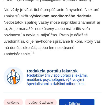
Nie vždy je však tiché prepúšťanie úmyselné. Niektoré
znaky sú skôr
výsledkom neodborného riadenia.
Nedostatok spätnej väzby môže napríklad znamenať aj
to, že je manažér neskúsený alebo má príliš veľa
povinností a nevie si nájsť čas. Preto je dôležité
uvedomiť si, či je nevhodné správanie trikom, ktorý vás
má donútiť skončiť, alebo len neskúsené
11
zaobchádzanie.
Redakcia portálu lekar.sk
Redakčný tím v spolupráci s lekármi,
medikmi, psychológmi, výživovými
špecialistami a ďalšími odborníkmi.
cvičenie
duševné zdravie
Zdieľať