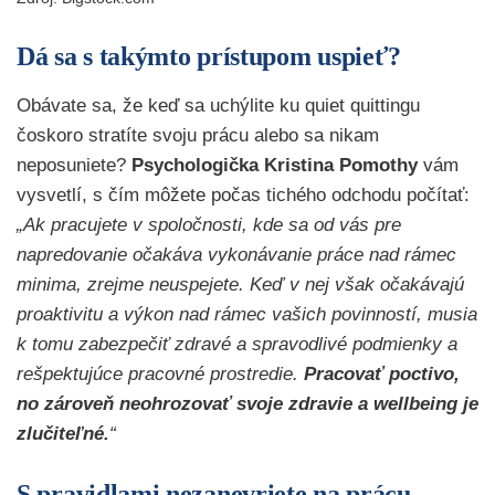
Dá sa s takýmto prístupom uspieť?
Obávate sa, že keď sa uchýlite ku quiet quittingu
čoskoro stratíte svoju prácu alebo sa nikam
neposuniete?
Psychologička Kristina Pomothy
vám
vysvetlí, s čím môžete počas tichého odchodu počítať:
„Ak pracujete v spoločnosti, kde sa od vás pre
napredovanie očakáva vykonávanie práce nad rámec
minima, zrejme neuspejete. Keď v nej však očakávajú
proaktivitu a výkon nad rámec vašich povinností, musia
k tomu zabezpečiť zdravé a spravodlivé podmienky a
rešpektujúce pracovné prostredie.
Pracovať poctivo,
no zároveň neohrozovať svoje zdravie a wellbeing je
zlučiteľné.
“
S pravidlami nezanevriete na prácu