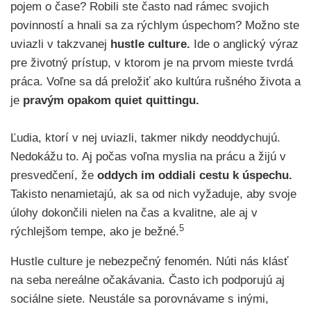
pojem o čase? Robili ste často nad rámec svojich
povinností a hnali sa za rýchlym úspechom? Možno ste
uviazli v takzvanej
hustle culture.
Ide o anglický výraz
pre životný prístup, v ktorom je na prvom mieste tvrdá
práca. Voľne sa dá preložiť ako kultúra rušného života a
je
pravým opakom quiet quittingu.
Ľudia, ktorí v nej uviazli, takmer nikdy neoddychujú.
Nedokážu to. Aj počas voľna myslia na prácu a žijú v
presvedčení, že
oddych im oddiali cestu k úspechu.
Takisto nenamietajú, ak sa od nich vyžaduje, aby svoje
úlohy dokončili nielen na čas a kvalitne, ale aj v
5
rýchlejšom tempe, ako je bežné.
Hustle culture je nebezpečný fenomén. Núti nás klásť
na seba nereálne očakávania. Často ich podporujú aj
sociálne siete. Neustále sa porovnávame s inými,