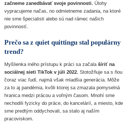
začneme zanedbávať svoje povinnosti.
Úlohy
vypracujeme načas, no odmietneme zadania, na ktoré
nie sme špecialisti alebo sú nad rámec našich
povinností.
Prečo sa z quiet quittingu stal populárny
trend?
Myšlienka iného prístupu k práci sa začala
šíriť na
sociálnej sieti TikTok v júli 2022.
Stotožňuje sa s ňou
čoraz viac ľudí, najmä však mladšia generácia. Môže
za to aj pandémia, kvôli ktorej sa zmazala pomyselná
hranica medzi prácou a voľným časom. Mnohí sme
nechodili fyzicky do práce, do kancelárií, a miesto, kde
sme predtým oddychovali, sa stalo aj naším
pracoviskom.