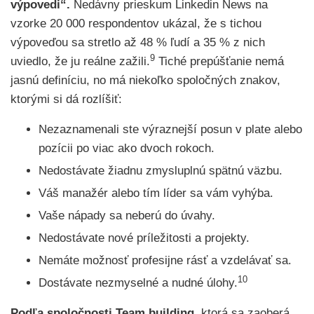
výpovedi“.
Nedávny prieskum Linkedin News na
vzorke 20 000 respondentov ukázal, že s tichou
výpoveďou sa stretlo až 48 % ľudí a 35 % z nich
9
uviedlo, že ju reálne zažili.
Tiché prepúšťanie nemá
jasnú definíciu, no má niekoľko spoločných znakov,
ktorými si dá rozlíšiť:
Nezaznamenali ste výraznejší posun v plate alebo
pozícii po viac ako dvoch rokoch.
Nedostávate žiadnu zmysluplnú spätnú väzbu.
Váš manažér alebo tím líder sa vám vyhýba.
Vaše nápady sa neberú do úvahy.
Nedostávate nové príležitosti a projekty.
Nemáte možnosť profesijne rásť a vzdelávať sa.
10
Dostávate nezmyselné a nudné úlohy.
Podľa spoločnosti Team building,
ktorá sa zaoberá