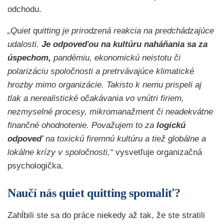
odchodu.
„Quiet quitting je prirodzená reakcia na predchádzajúce
udalosti.
Je odpoveďou na kultúru naháňania sa za
úspechom,
pandémiu, ekonomickú neistotu či
polarizáciu spoločnosti a pretrvávajúce klimatické
hrozby mimo organizácie. Takisto k nemu prispeli aj
tlak a nerealistické očakávania vo vnútri firiem,
nezmyselné procesy, mikromanažment či neadekvátne
finančné ohodnotenie. Považujem to za
logickú
odpoveď
na toxickú firemnú kultúru a tiež globálne a
lokálne krízy v spoločnosti,“
vysvetľuje organizačná
psychologička.
Naučí nás quiet quitting spomaliť?
Zahĺbili ste sa do práce niekedy až tak, že ste stratili