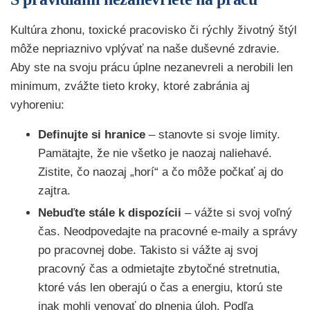
Kultúra zhonu, toxické pracovisko či rýchly životný štýl
môže nepriaznivo vplývať na naše duševné zdravie.
Aby ste na svoju prácu úplne nezanevreli a nerobili len
minimum, zvážte tieto kroky, ktoré zabránia aj
vyhoreniu:
Definujte si hranice
– stanovte si svoje limity.
Pamätajte, že nie všetko je naozaj naliehavé.
Zistite, čo naozaj „horí“ a čo môže počkať aj do
zajtra.
Nebuďte stále k dispozícii
– vážte si svoj voľný
čas. Neodpovedajte na pracovné e-maily a správy
po pracovnej dobe. Takisto si vážte aj svoj
pracovný čas a odmietajte zbytočné stretnutia,
ktoré vás len oberajú o čas a energiu, ktorú ste
inak mohli venovať do plnenia úloh. Podľa