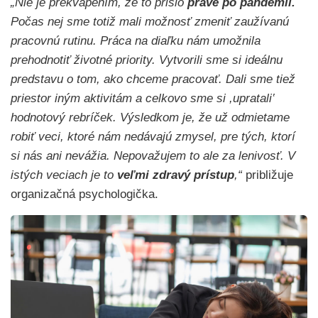
„Nie je prekvapením, že to prišlo
práve po pandémii.
Počas nej sme totiž mali možnosť zmeniť zaužívanú
pracovnú rutinu. Práca na diaľku nám umožnila
prehodnotiť životné priority. Vytvorili sme si ideálnu
predstavu o tom, ako chceme pracovať. Dali sme tiež
priestor iným aktivitám a celkovo sme si ,upratali‛
hodnotový rebríček. Výsledkom je, že už odmietame
robiť veci, ktoré nám nedávajú zmysel, pre tých, ktorí
si nás ani nevážia. Nepovažujem to ale za lenivosť. V
istých veciach je to
veľmi zdravý prístup
,“
približuje
organizačná psychologička.