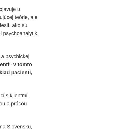
bjavuje u
júcej teórie, ale
esií, ako sú
l psychoanalytik,
 a psychickej
enti“ v tomto
klad pacienti,
i s klientmi.
vou a prácou
 na Slovensku,