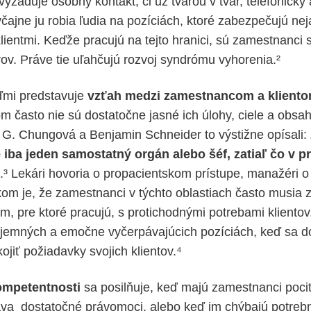
vyžaduje osobný kontakt, či už tvárou v tvár, telefonicky 
yčajne ju robia ľudia na pozíciách, ktoré zabezpečujú ne
lientmi. Keďže pracujú na tejto hranici, sú zamestnanci 
ov. Práve tie uľahčujú rozvoj syndrómu vyhorenia.²
ďmi predstavuje
vzťah medzi zamestnancom a klient
m často nie sú dostatočne jasné ich úlohy, ciele a obsah
G. Chungová a Benjamin Schneider to výstižne opísali: 
 iba jeden samostatný orgán alebo šéf, zatiaľ čo v pr
“.³ Lekári hovoria o propacientskom prístupe, manažéri o
kom je, že zamestnanci v týchto oblastiach často musia 
iem, pre ktoré pracujú, s protichodnými potrebami klientov
ríjemných a emočne vyčerpávajúcich pozíciách, keď sa d
jiť požiadavky svojich klientov.⁴
ompetentnosti
sa posilňuje, keď majú zamestnanci pocit
va dostatočné právomoci, alebo keď im chýbajú potrebn