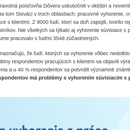
 zdravotná poisťovňa Dôvera uskutočnili v októbri a nove
 na tom Slováci v troch oblastiach: pracovné vyhorenie,
o
ce s klientmi. Z 9000 ľudí, ktorí sa doň zapojili, tvorilo r
níkov. Nie všetkých sa týkalo aj vyhorenie súvisiace s p
kume pracovalo s ľuďmi 3548 zúčastnených.
aznačujú, že ľudí, ktorých sa vyhorenie vôbec nedotklo,
ätiny respondentov pracujúcich s klientmi sa objavili vý
nia a u 40 % respondentov sa potvrdili významné známk
spondentov má problémy s vyhorením súvisiacim s 