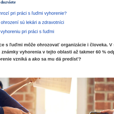
 dozviete
rozí pri práci s ľuďmi vyhorenie?
ohrození sú lekári a zdravotníci
vyhoreniu pri práci s ľuďmi
ce s ľuďmi môže ohrozovať organizácie i človeka. 
známky vyhorenia v tejto oblasti až takmer 60 % od
renie vzniká a ako sa mu dá predísť?