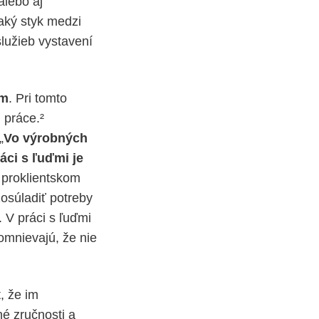
alebo aj
jaký styk medzi
služieb vystavení
om
. Pri tomto
 práce.²
„
Vo výrobných
áci s ľuďmi je
 proklientskom
zosúladiť potreby
. V práci s ľuďmi
omnievajú, že nie
, že im
é zručnosti a