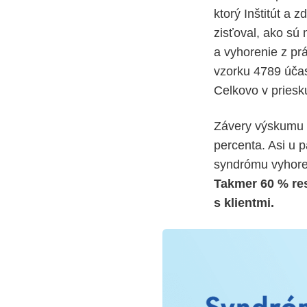
ktorý Inštitút a
zisťoval, ako sú
a vyhorenie z prá
vzorku 4789 účast
Celkovo v pries
Závery výskumu n
percenta. Asi u p
syndrómu vyhore
Takmer 60 % re
s klientmi.