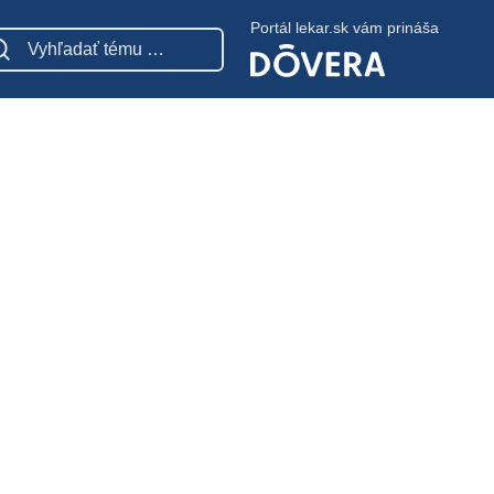
Portál lekar.sk vám prináša