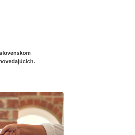
V slovenskom
povedajúcich.