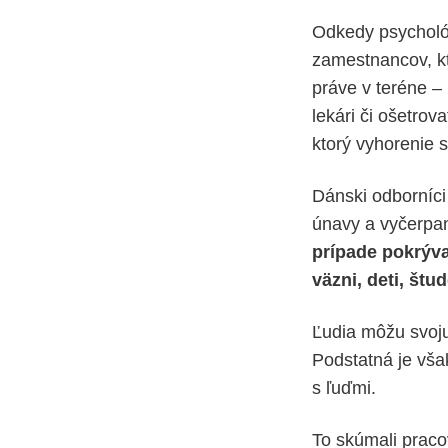
Odkedy psycholó
zamestnancov, kto
práve v teréne –
lekári či ošetrov
ktorý vyhorenie 
Dánski odborníci 
únavy a vyčerpan
prípade pokrýva 
väzni, deti, štud
Ľudia môžu svoju 
Podstatná je vša
s ľuďmi.
To skúmali praco