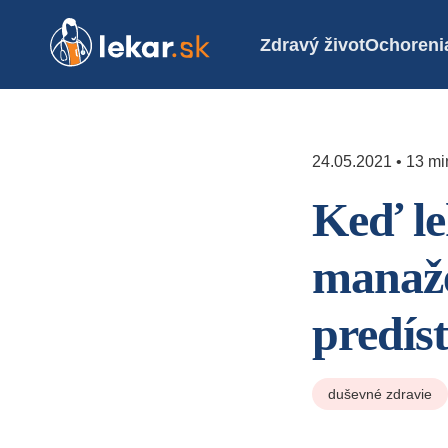
Zdravý život
Ochoreni
24.05.2021 • 13 mi
Keď lek
manažé
predís
duševné zdravie