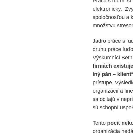
Práca s ľuďmi si 
elektronicky. Zv
spoločnosťou a k
množstvu stresor
Jadro práce s ľu
druhu práce ľuďo
Výskumníci Beth 
firmách existuje
iný pán – klient
prístupe. Výsled
organizácií a fir
sa ocitajú v nep
sú schopní uspoko
Tento
pocit nek
organizácia nedá