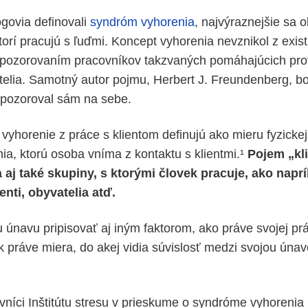
govia definovali
syndróm vyhorenia
, najvýraznejšie sa o
rí pracujú s ľuďmi. Koncept vyhorenia nevznikol z existu
 pozorovaním pracovníkov takzvaných pomáhajúcich prof
atelia. Samotný autor pojmu, Herbert J. Freundenberg, bo
spozoroval sám na sebe.
vyhorenie z práce s klientom definujú ako mieru fyzickej
ia, ktorú osoba vníma z kontaktu s klientmi.¹
Pojem „kli
aj také skupiny, s ktorými človek pracuje, ako naprí
enti, obyvatelia atď.
únavu pripisovať aj iným faktorom, ako práve svojej prác
k práve miera, do akej vidia súvislosť medzi svojou úna
vníci Inštitútu stresu v prieskume o syndróme vyhorenia