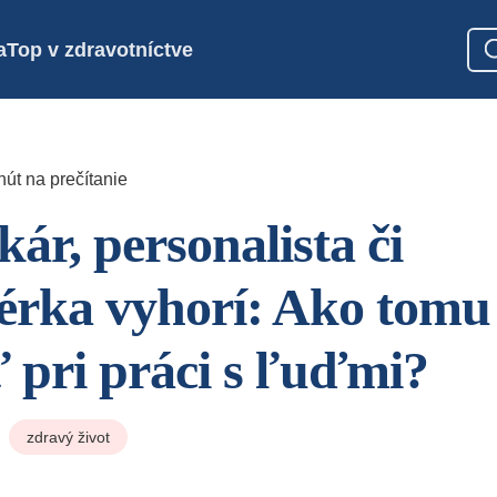
a
Top v zdravotníctve
nút na prečítanie
ár, personalista či
rka vyhorí: Ako tomu
ť pri práci s ľuďmi?
zdravý život