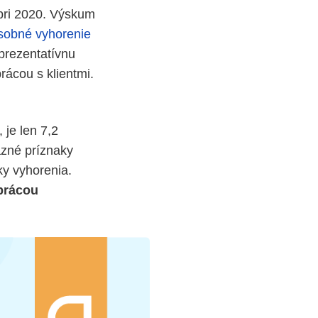
mbri 2020. Výskum
sobné vyhorenie
eprezentatívnu
rácou s klientmi.
 je len 7,2
razné príznaky
y vyhorenia.
prácou