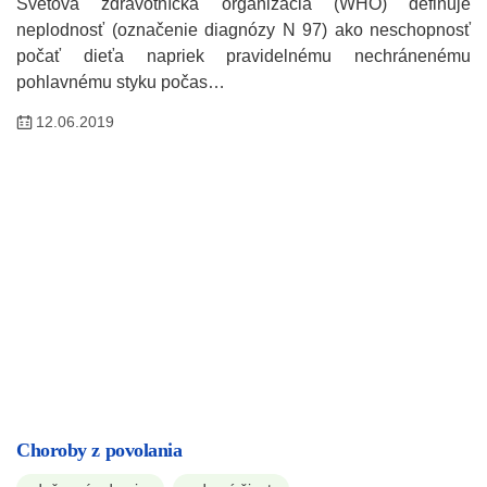
Svetová zdravotnícka organizácia (WHO) definuje
neplodnosť (označenie diagnózy N 97) ako neschopnosť
počať dieťa napriek pravidelnému nechránenému
pohlavnému styku počas…
12.06.2019
Choroby z povolania