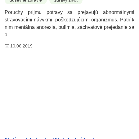
duševné zdravie
zdravý život
Poruchy príjmu potravy sa prejavujú abnormálnymi
stravovacími návykmi, poškodzujúcimi organizmus. Patrí k
nim mentálna anorexia, bulímia, záchvatové prejedanie sa
a…
10.06.2019