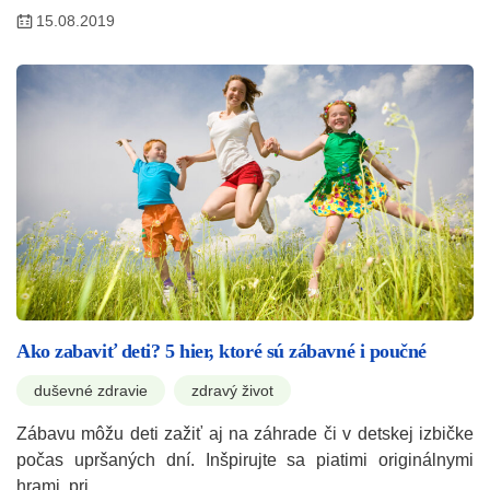
15.08.2019
Ako zabaviť deti? 5 hier, ktoré sú zábavné i poučné
duševné zdravie
zdravý život
Zábavu môžu deti zažiť aj na záhrade či v detskej izbičke
počas upršaných dní. Inšpirujte sa piatimi originálnymi
hrami, pri…