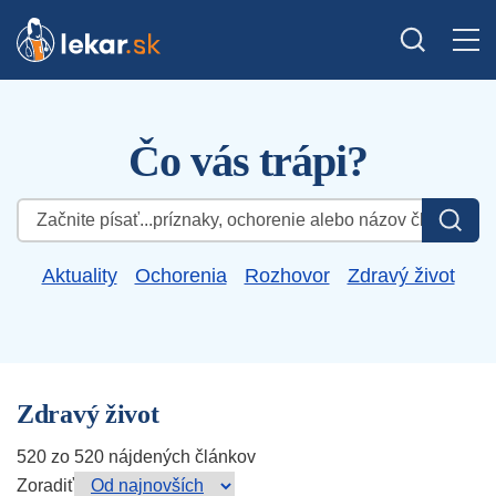
Čo vás trápi?
Hľadať:
Aktuality
Ochorenia
Rozhovor
Zdravý život
Zdravý život
520 zo 520 nájdených článkov
Zoradiť