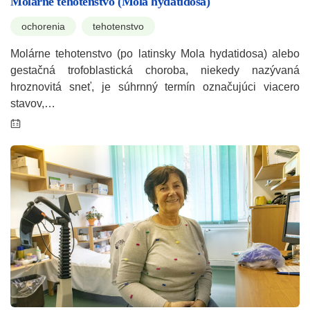
Molárne tehotenstvo (Mola hydatidosa)
ochorenia
tehotenstvo
Molárne tehotenstvo (po latinsky Mola hydatidosa) alebo
gestačná trofoblastická choroba, niekedy nazývaná
hroznovitá sneť, je súhrnný termín označujúci viacero
stavov,…