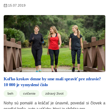
15.07.2019
Koľko krokov denne by sme mali spraviť pre zdravie?
10 000 je vymyslené číslo
beh
cvičenie
zdravý život
Nohy sú pomalé a kráčať je únavné, povedal si človek a
osedlal koňa, auto a výťahy. Hoci je chôdza pre…