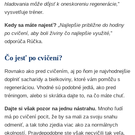
hladovania môže dôjsť k oneskoreniu regenerácie,
”
vysvetľuje tréner.
Kedy sa máte najesť?
„
Najlepšie približne do hodiny
po cvičení, aby boli živiny čo najlepšie využité,
”
odporúča Rúčka.
Čo jesť po cvičení?
Rovnako ako pred cvičením, aj po ňom je najvhodnejšie
doplniť sacharidy a bielkoviny, ktoré vám pomôžu s
regeneráciou. Vhodné sú podobné jedlá, ako pred
tréningom, alebo si skrátka dajte to, na čo máte chuť.
Dajte si však pozor na jednu nástrahu.
Mnoho ľudí
má po cvičení pocit, že by sa mali za svoju snahu
odmeniť, a tak toho zjedia viac ako za normálnych
okolností. Pravdepodobne ste však necvičili tak veľa,