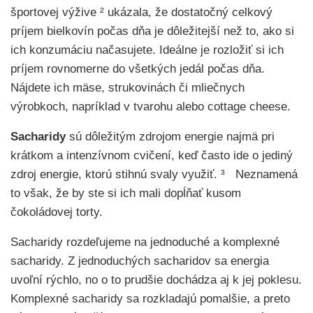
športovej výžive ² ukázala, že dostatočný celkový
príjem bielkovín počas dňa je dôležitejší než to, ako si
ich konzumáciu načasujete. Ideálne je rozložiť si ich
príjem rovnomerne do všetkých jedál počas dňa.
Nájdete ich mäse, strukovinách či mliečnych
výrobkoch, napríklad v tvarohu alebo cottage cheese.
Sacharidy
sú dôležitým zdrojom energie najmä pri
krátkom a intenzívnom cvičení, keď často ide o jediný
zdroj energie, ktorú stihnú svaly využiť. ³ Neznamená
to však, že by ste si ich mali dopĺňať kusom
čokoládovej torty.
Sacharidy rozdeľujeme na jednoduché a komplexné
sacharidy. Z jednoduchých sacharidov sa energia
uvoľní rýchlo, no o to prudšie dochádza aj k jej poklesu.
Komplexné sacharidy sa rozkladajú pomalšie, a preto