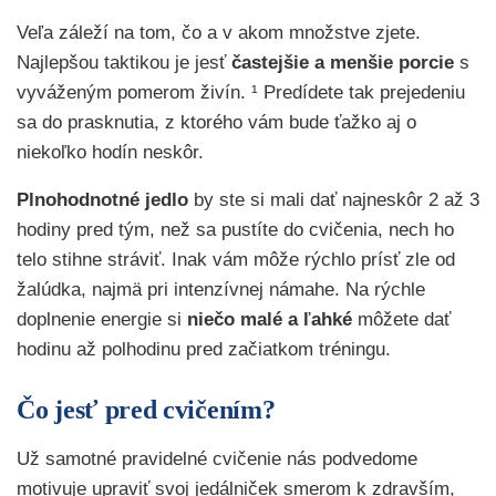
Veľa záleží na tom, čo a v akom množstve zjete.
Najlepšou taktikou je jesť
častejšie a menšie porcie
s
vyváženým pomerom živín. ¹ Predídete tak prejedeniu
sa do prasknutia, z ktorého vám bude ťažko aj o
niekoľko hodín neskôr.
Plnohodnotné jedlo
by ste si mali dať najneskôr 2 až 3
hodiny pred tým, než sa pustíte do cvičenia, nech ho
telo stihne stráviť. Inak vám môže rýchlo prísť zle od
žalúdka, najmä pri intenzívnej námahe. Na rýchle
doplnenie energie si
niečo malé a ľahké
môžete dať
hodinu až polhodinu pred začiatkom tréningu.
Čo jesť pred cvičením?
Už samotné pravidelné cvičenie nás podvedome
motivuje upraviť svoj jedálniček smerom k zdravším,