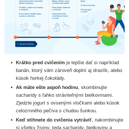
Krátko pred cvičením
je lepšie dať si napríklad
banán, ktorý vám zároveň doplní aj draslík, alebo
kúsok horkej čokolády.
Ak máte ešte aspoň hodinu
, skombinujte
sacharidy s ľahko stráviteľnými bielkovinami.
Zjedzte jogurt s ovsenými vločkami alebo kúsok
celozrnného pečiva s chudou šunkou.
Keď stihnete do cvičenia vytráviť
, nakombinujte
si všetky živiny, teda sacharidy, bielkoviny a