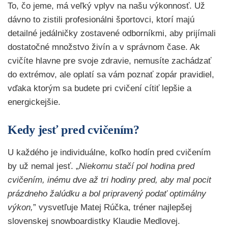
To, čo jeme, má veľký vplyv na našu výkonnosť. Už
dávno to zistili profesionálni športovci, ktorí majú
detailné jedálničky zostavené odborníkmi, aby prijímali
dostatočné množstvo živín a v správnom čase. Ak
cvičíte hlavne pre svoje zdravie, nemusíte zachádzať
do extrémov, ale oplatí sa vám poznať zopár pravidiel,
vďaka ktorým sa budete pri cvičení cítiť lepšie a
energickejšie.
Kedy jesť pred cvičením?
U každého je individuálne, koľko hodín pred cvičením
by už nemal jesť. „
Niekomu stačí pol hodina pred
cvičením, inému dve až tri hodiny pred, aby mal pocit
prázdneho žalúdku a bol pripravený podať optimálny
výkon,
” vysvetľuje Matej Rúčka, tréner najlepšej
slovenskej snowboardistky Klaudie Medlovej.