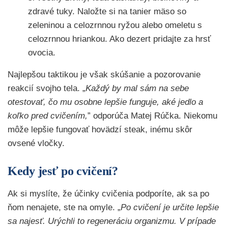
zdravé tuky. Naložte si na tanier mäso so
zeleninou a celozrnnou ryžou alebo omeletu s
celozrnnou hriankou. Ako dezert pridajte za hrsť
ovocia.
Najlepšou taktikou je však skúšanie a pozorovanie
reakcií svojho tela. „
Každý by mal sám na sebe
otestovať, čo mu osobne lepšie funguje, aké jedlo a
koľko pred cvičením,
” odporúča Matej Rúčka. Niekomu
môže lepšie fungovať hovädzí steak, inému skôr
ovsené vločky.
Kedy jesť po cvičení?
Ak si myslíte, že účinky cvičenia podporíte, ak sa po
ňom nenajete, ste na omyle. „
Po cvičení je určite lepšie
sa najesť. Urýchli to regeneráciu organizmu. V prípade