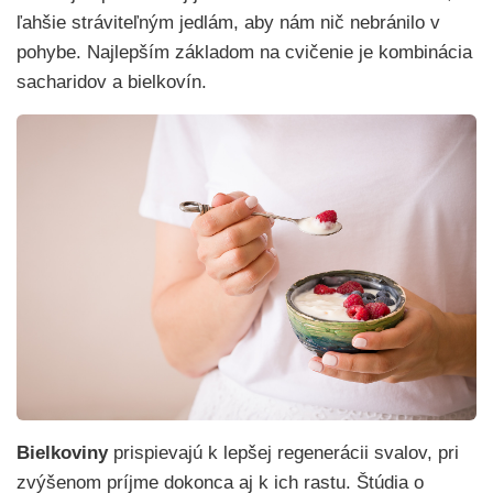
ľahšie stráviteľným jedlám, aby nám nič nebránilo v
pohybe. Najlepším základom na cvičenie je kombinácia
sacharidov a bielkovín.
Bielkoviny
prispievajú k lepšej regenerácii svalov, pri
zvýšenom príjme dokonca aj k ich rastu. Štúdia o