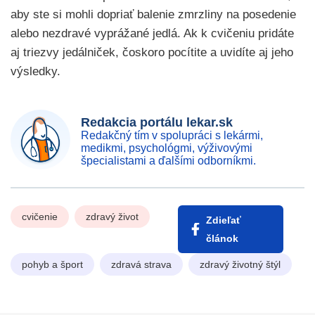
aby ste si mohli dopriať balenie zmrzliny na posedenie
alebo nezdravé vyprážané jedlá. Ak k cvičeniu pridáte
aj triezvy jedálniček, čoskoro pocítite a uvidíte aj jeho
výsledky.
Redakcia portálu lekar.sk
Redakčný tím v spolupráci s lekármi,
medikmi, psychológmi, výživovými
špecialistami a ďalšími odborníkmi.
cvičenie
zdravý život
Zdieľať
článok
pohyb a šport
zdravá strava
zdravý životný štýl