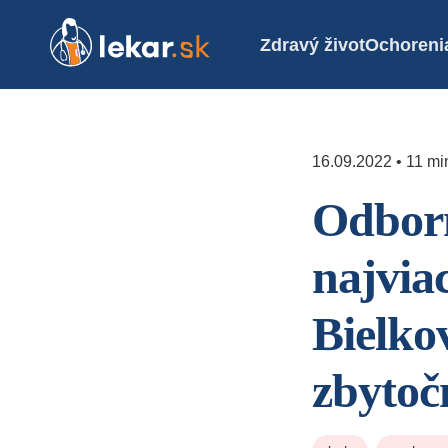
Zdravý život
Ochoreni
16.09.2022 • 11 min
Odborn
najviac
Bielkov
zbytoč