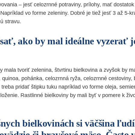
vania – jesť celozrnné potraviny, prílohy, mať dostatok 
 Napríklad vo forme zeleniny. Dobré je tiež jesť 3 až 5-k
nú stravu.
ísať, ako by mal ideálne vyzerať 
by mala tvoriť zelenina, štvrtinu bielkovina a zvyšok by m
 quinoa, pohánka, celozrnná ryža, celozrnné cestoviny, 
treba pridať štipku tuku napríklad vo forme oleja, semie
zloženie. Rastlinné bielkoviny by mali byť v pomere k ži
šnych bielkovinách si väčšina ľudí
hovädzie či bravčové mäso. Často 