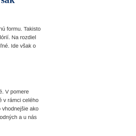
nú formu. Takisto
rií. Na rozdiel
ľné. Ide však o
vé. V pomere
é v rámci celého
o vhodnejšie ako
vodných a u nás