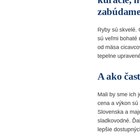
zabúdame 
Ryby sú skvelé. 
sú veľmi bohaté 
od mäsa cicavcov,
tepelne upravené 
A ako čast
Mali by sme ich 
cena a výkon sú 
Slovenska a majú
sladkovodné. Ďal
lepšie dostupnýc