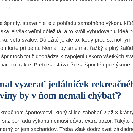
s neho.
 šprinty, strava nie je z pohľadu samotného výkonu kľú
ka je však veľmi dôležitá, a to kvôli vybudovaniu ideáln
uku, veľa svalov. Dôležité je ale to, kedy pred samotný
komforte pri behu. Nemali by sme mať ťažký a plný žalú
 šprintoch totiž dochádza k zapojeniu skoro všetkých sval
viacom trakte. Preto sa stáva, že sa šprintéri po výkone
mal vyzerať jedálniček rekreačné
aviny by v ňom nemali chýbať?
kreačnom športovcovi, ktorý si ide zabehať 2 až 3-krát 
u si z pohľadu výkonu nemusí dávať extra pozor. Takýto 
erný príjem sacharidov. Treba však dodržiavať základ