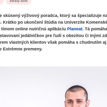
zdravý život
je skúsený výživový poradca, ktorý sa špecializuje n
u. Krátko po ukončení štúdia na Univerzite Komensk
 tímom online nutričnú aplikáciu
Planeat
. Tá pomáh
ostavovaní jedálničkov pre ľudí s obezitou či inými 
rem vlastných klientov však pomáha s chudnutím a
cie Extrémne premeny.