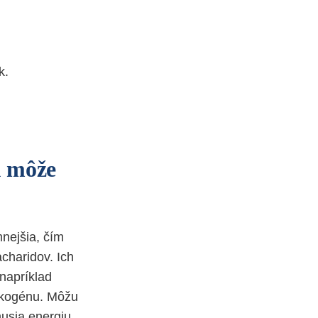
k.
u môže
nejšia, čím
acharidov. Ich
napríklad
lykogénu. Môžu
musia energiu