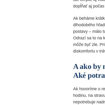
dopĺňať aj poča
Ak beháme krátke
dlhodobého hľadis
postavy – málo t
Odrazí sa to na 
môže byť zle. Pri
diskomfortu v trá
A ako by 
Aké potr
Ak hovoríme o re
hodinu, na strav
nepotrebuje nadm