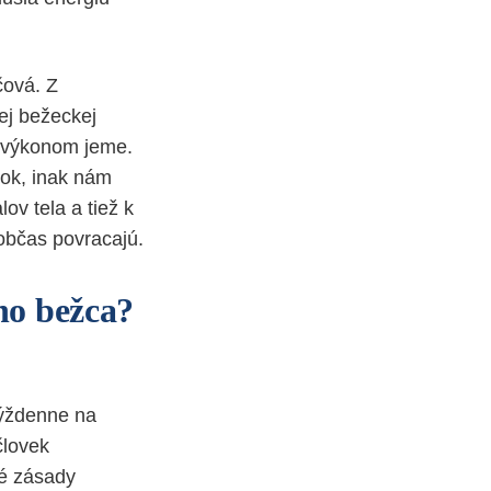
čová. Z
ej bežeckej
m výkonom jeme.
dok, inak nám
ov tela a tiež k
 občas povracajú.
ho bežca?
týždenne na
človek
né zásady