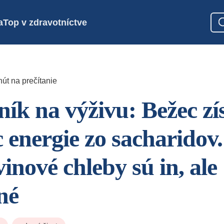
a
Top v zdravotníctve
út na prečítanie
ík na výživu: Bežec zí
 energie zo sacharidov.
inové chleby sú in, ale
né