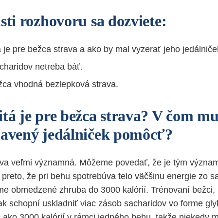
sti rozhovoru sa dozviete:
 je pre bežca strava a ako by mal vyzerať jeho jedálniče
charidov netreba báť.
ežca vhodná bezlepková strava.
itá je pre bežca strava? V čom m
tavený jedálniček pomôcť?
rava veľmi významná. Môžeme povedať, že je tým význam
o preto, že pri behu spotrebúva telo väčšinu energie zo s
e obmedzené zhruba do 3000 kalórií. Trénovaní bežci, 
ak schopní uskladniť viac zásob sacharidov vo forme g
ac ako 3000 kalórií v rámci jedného behu, takže niekedy 