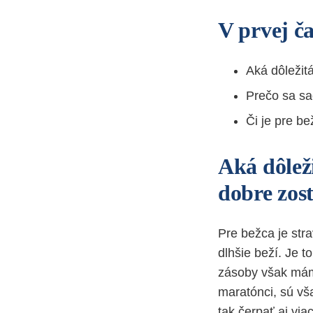
V prvej ča
Aká dôležitá
Prečo sa sa
Či je pre b
Aká dôlež
dobre zos
Pre bežca je st
dlhšie beží. Je t
zásoby však mám
maratónci, sú vš
tak čerpať aj vi