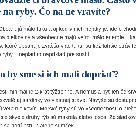
na ryby. Čo na ne vravíte?
Obsahujú málo tuku a aj keď v nich nejaký je, ide o vhod
na bielkoviny a všeobecne majú veľmi málo energie – kaló
 ktoré obsahuje zväčša viac tuku, sú tiež ľahšie strávite
ryby – neplatí to napríklad pre sushi.
o by sme si ich mali dopriať?
jesť minimálne 2-krát týždenne. A nemusia byť len čerst
skvelé aj sardinky vo vlastnej šťave. Navyše sú dostupn
 veľa bielkovín. Morské ryby sú vo všeobecnosti o nieč
šie skvelé druhy rýb sú makrela alebo losos. Zo sladko
h sa hodí pstruh alebo sumček.