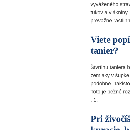
vyváženého stravo
tukov a vlákniny.
prevažne rastlin
Viete pop
tanier?
Štvrtinu taniera 
zemiaky v šupke,
podobne. Takisto 
Toto je bežné ro
: 1.
Pri živočí
kuracie, 