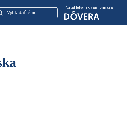
Portál lekar.sk vám prináša
ska