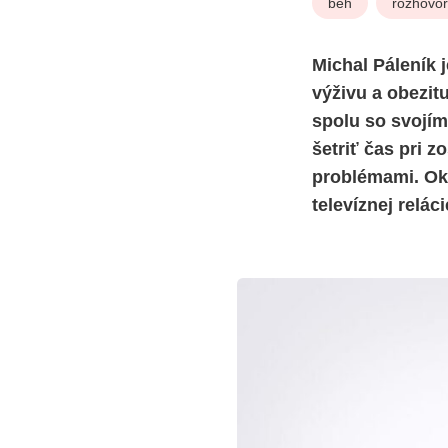
beh
rozhovor
Michal Páleník 
výživu a obezit
spolu so svojím
šetriť čas pri z
problémami.
Ok
televíznej relá