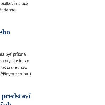
bielkovín a tiež
rát denne,
jeho
ala byť príloha –
bataty, kuskus a
nok či orechov.
vočíšnym zhruba 1
 predstaví
však