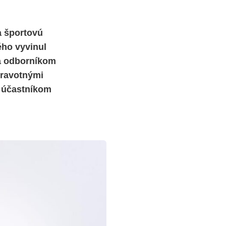
a športovú
ého vyvinul
a odborníkom
zdravotnými
j účastníkom