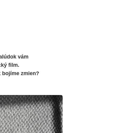
žalúdok vám
ký film.
k bojíme zmien?