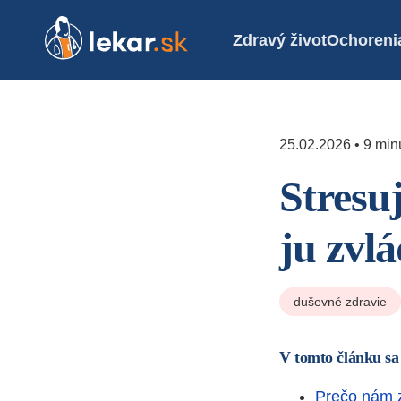
Zdravý život
Ochoreni
25.02.2026 • 9 minú
Stresu
ju zvl
duševné zdravie
V tomto článku sa
Prečo nám 