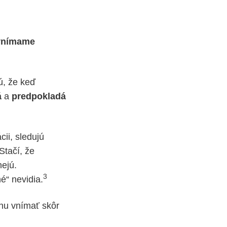
vnímame
ú, že keď
á
a
predpokladá
cii, sledujú
Stačí, že
nejú.
3
é“ nevidia.
enu vnímať skôr