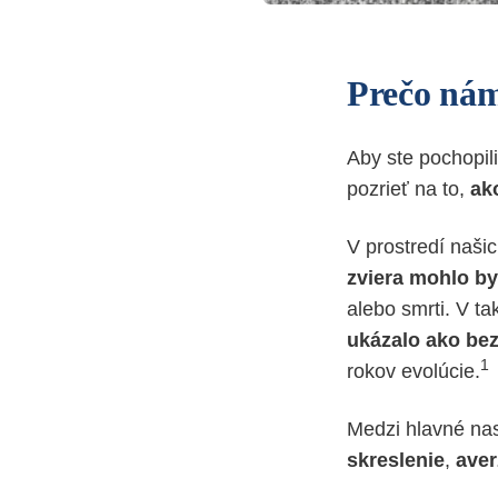
Prečo nám
Aby ste pochopil
pozrieť na to,
ak
V prostredí naši
zviera mohlo by
alebo smrti. V ta
ukázalo ako be
1
rokov evolúcie.
Medzi hlavné nas
skreslenie
,
aver