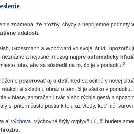
eslenie
lenie znamená, že hrozby, chyby a nepríjemné podnety
zitívne udalosti
.
ish, Grossmann a Woodward vo svojej štúdii upozorňuj
čo neznáme a nejasné, mozog
najprv automaticky hľad
2
iesto toho, aby sa sústredil na to, čo je v poriadku.
 môžeme
pozorovať aj u detí
. Keď sa ocitnú v novej situá
 reakcií si skladajú obraz o tom, či je všetko v poriadku. 
ätie v hlase, zamračenú tvár alebo rýchle gestá a spozor
ly si pritom často pustia k telu až vtedy, keď nič „varovn
va aj
výchova
. Výchovné štýly ovplyvňujú, či budete zm
o
hrozbu
.