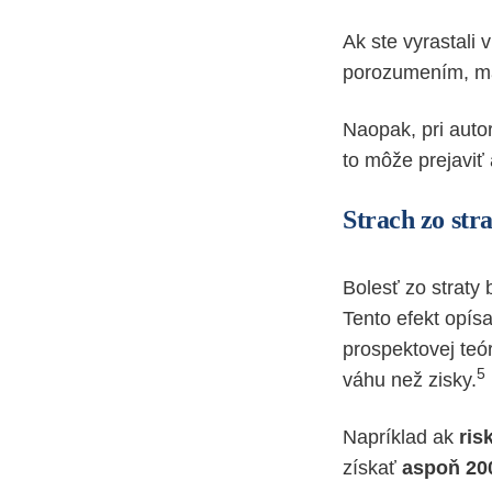
Ak ste vyrastali 
porozumením, má
Naopak, pri autor
to môže prejaviť
Strach zo str
Bolesť zo straty 
Tento efekt opís
prospektovej teó
5
váhu než zisky.
Napríklad ak
ris
získať
aspoň 200