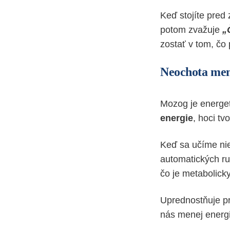
Keď stojíte pred
potom zvažuje
„
zostať v tom, čo
Neochota men
Mozog je energet
energie
, hoci tv
Keď sa učíme nie
automatických ru
čo je metabolick
Uprednostňuje p
nás menej energ