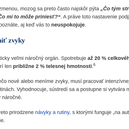
 zmenou, mozog sa preto často najskôr pýta
„Čo tým st
Čo mi to môže priniesť?“
. A práve toto nastavenie pod
 poznáte, aj keď vás to
neuspokojuje
.
iť zvyky
icky veľmi náročný orgán. Spotrebuje
až 20 % celkovéh
6
orí len
približne 2 % telesnej hmotnosti
.
čo nové alebo meníme zvyky, musí pracovať intenzívnej
tinách. Vyhodnocuje, sústredí sa a postupne si vytvára 
y náročné.
reto prirodzene
návyky a rutiny
, s ktorými funguje „na aut
ie.