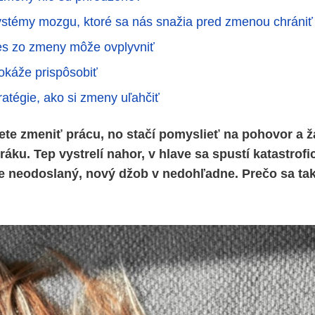
stémy mozgu, ktoré sa nás snažia pred zmenou chrániť
es zo zmeny môže ovplyvniť
káže prispôsobiť
ratégie, ako si zmeny uľahčiť
te zmeniť prácu, no stačí pomyslieť na pohovor a 
ráku. Tep vystrelí nahor, v hlave sa spustí katastrofic
e neodoslaný, nový džob v nedohľadne. Prečo sa ta