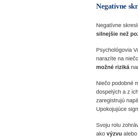
Negatívne skr
Negatívne skres
silnejšie než po
Psychológovia Va
narazíte na nie
možné riziká
nam
Niečo podobné
dospelých a z ich
zaregistrujú nap
Upokojujúce signá
Svoju rolu zohrá
ako
výzvu
aleb