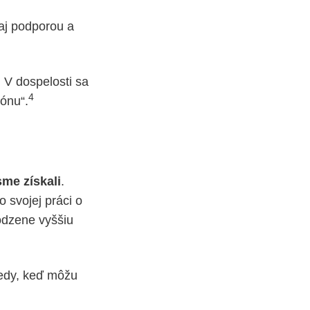
 aj podporou a
 V dospelosti sa
4
ónu“.
sme získali
.
 svojej práci o
rodzene vyššiu
tedy, keď môžu