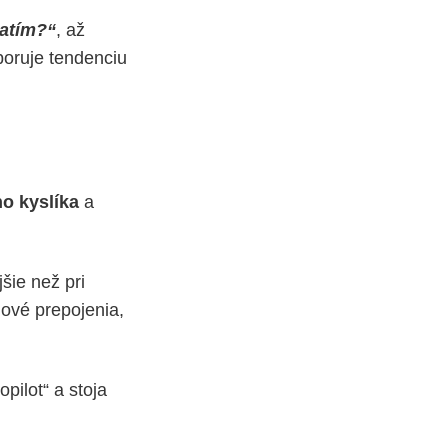
ratím?“
, až
poruje tendenciu
o kyslíka
a
šie než pri
nové prepojenia,
opilot“ a stoja