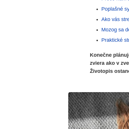
Poplašné sy
Ako vás str
Mozog sa do
Praktické st
Konečne plánuje
zviera ako v zve
Životopis ostan