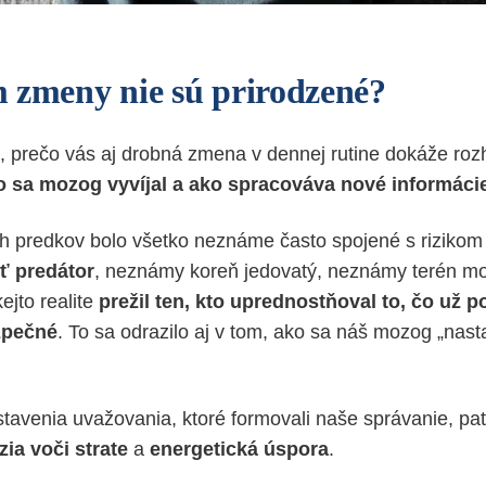
 zmeny nie sú prirodzené?
i, prečo vás aj drobná zmena v dennej rutine dokáže rozh
o sa mozog vyvíjal a ako spracováva nové informáci
ch predkov bolo všetko neznáme často spojené s riziko
ť predátor
, neznámy koreň jedovatý, neznámy terén mo
kejto realite
prežil ten, kto uprednostňoval to, čo už p
zpečné
. To sa odrazilo aj v tom, ako sa náš mozog „nasta
tavenia uvažovania, ktoré formovali naše správanie, pa
zia voči strate
a
energetická úspora
.