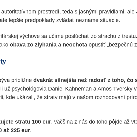
v autoritatívnom prostredí, teda s jasnými pravidlami, ale
te lepšie predpoklady zvládať neznáme situácie.
itárskej výchove sa učíme poslúchať zo strachu z trestu.
 ako
obava zo zlyhania a neochota
opustiť „bezpečnú z
aty
býva približne
dvakrát silnejšia než radosť z toho, čo 
ali už psychológovia Daniel Kahneman a Amos Tversky vo
rii, kde ukázali, že straty majú v našom rozhodovaní pri
kujete stratu 100 eur
, väčšina z nás do toho pôjde až v
 až 225 eur
.