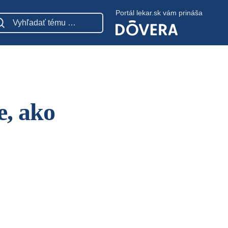
Portál lekar.sk vám prináša
e, ako