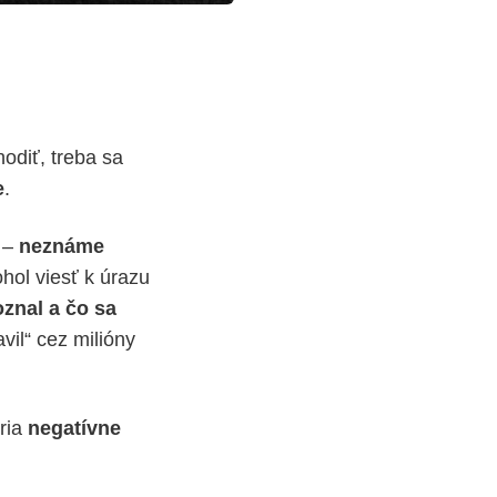
odiť, treba sa
e
.
m –
neznáme
hol viesť k úrazu
oznal a čo sa
vil“ cez milióny
tria
negatívne