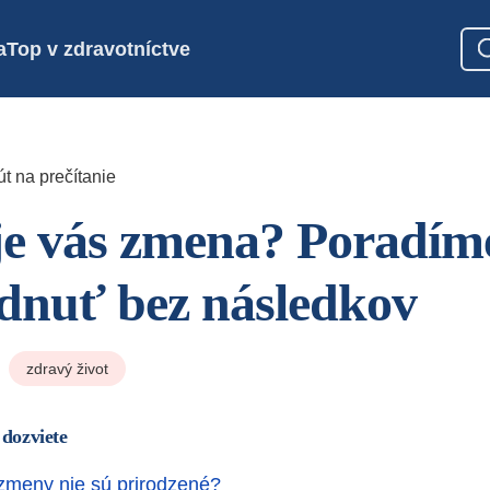
a
Top v zdravotníctve
t na prečítanie
je vás zmena? Poradím
ádnuť bez následkov
zdravý život
 dozviete
zmeny nie sú prirodzené?