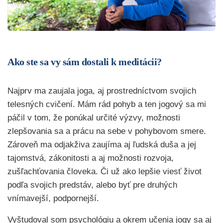
Ako ste sa vy sám dostali k meditácii?
Najprv ma zaujala joga, aj prostredníctvom svojich
telesných cvičení. Mám rád pohyb a ten jogový sa mi
páčil v tom, že ponúkal určité výzvy, možnosti
zlepšovania sa a prácu na sebe v pohybovom smere.
Zároveň ma odjakživa zaujíma aj ľudská duša a jej
tajomstvá, zákonitosti a aj možnosti rozvoja,
zušľachťovania človeka. Či už ako lepšie viesť život
podľa svojich predstáv, alebo byť pre druhých
vnímavejší, podpornejší.
Vyštudoval som psychológiu a okrem učenia jogy sa aj