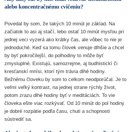
alebo koncentračnému cvičeniu?
Povedal by som, že takých 10 minút je základ. Na
začiatok to asi aj stačí, lebo ostať 10 minút mysľou pri
jednej veci vyzerá ako krátky čas, ale vôbec to nie je
jednoduché. Keď sa tomu človek venuje dlhšie a chcel
by byť pokročilejší, do polhodiny to môže byť
zmysluplné. Existujú, samozrejme, aj budhistickí či
kresťanskí mnísi, ktorí tým trávia dlhé hodiny.
Bežnému človeku by som to celkom neodporúčal. Je to
veľmi veľký kontrast, na jednej strane rýchly život,
potom zrazu dlhé hodiny byť v meditáciách. To vie
človeka ešte viac rozkývať. Od 10 minút do pol hodiny
je dobré rozpätie podľa času, chuti a schopnosti
sústrediť sa.