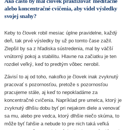
Ako často by mal človek praktizovať meditačné
alebo koncentračné cvičenia, aby videl výsledky
svojej snahy?
Keby to človek robil mesiac úplne pravidelne, každý
deň, tak prvé výsledky by už po tomto čase zažil.
Zlepšil by sa z hľadiska sústredenia, mal by väčší
vnútorný pokoj a stabilitu. Hlavne na začiatku je ten
rozdiel veľký, keď to predtým vôbec nerobil.
Závisí to aj od toho, nakoľko je človek inak zvyknutý
pracovať s pozornosťou, pretože s pozornosťou
pracujeme stále, aj keď to nepokladáme za
koncentračné cvičenia. Napríklad pre umelca, ktorý je
zvyknutý dlhšiu dobu byť pri nejakom diele a venovať
sa mu, alebo pre vedca, ktorý dlhšie niečo skúma, to
môže byť ľahšie a nebude to pre nich taká veľká