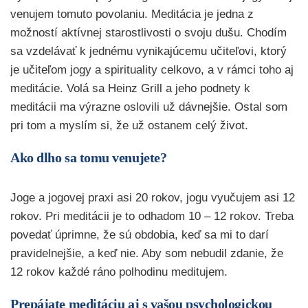
venujem tomuto povolaniu. Meditácia je jedna z
možností aktívnej starostlivosti o svoju dušu. Chodím
sa vzdelávať k jednému vynikajúcemu učiteľovi, ktorý
je učiteľom jogy a spirituality celkovo, a v rámci toho aj
meditácie. Volá sa Heinz Grill a jeho podnety k
meditácii ma výrazne oslovili už dávnejšie. Ostal som
pri tom a myslím si, že už ostanem celý život.
Ako dlho sa tomu venujete?
Joge a jogovej praxi asi 20 rokov, jogu vyučujem asi 12
rokov. Pri meditácii je to odhadom 10 – 12 rokov. Treba
povedať úprimne, že sú obdobia, keď sa mi to darí
pravidelnejšie, a keď nie. Aby som nebudil zdanie, že
12 rokov každé ráno polhodinu meditujem.
Prepájate meditáciu aj s vašou psychologickou