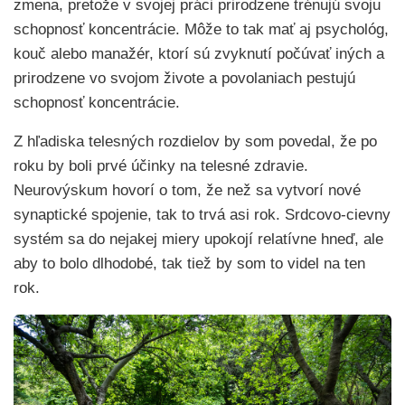
zmena, pretože v svojej práci prirodzene trénujú svoju
schopnosť koncentrácie. Môže to tak mať aj psychológ,
kouč alebo manažér, ktorí sú zvyknutí počúvať iných a
prirodzene vo svojom živote a povolaniach pestujú
schopnosť koncentrácie.
Z hľadiska telesných rozdielov by som povedal, že po
roku by boli prvé účinky na telesné zdravie.
Neurovýskum hovorí o tom, že než sa vytvorí nové
synaptické spojenie, tak to trvá asi rok. Srdcovo-cievny
systém sa do nejakej miery upokojí relatívne hneď, ale
aby to bolo dlhodobé, tak tiež by som to videl na ten
rok.