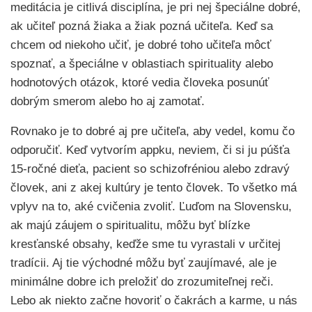
meditácia je citlivá disciplína, je pri nej špeciálne dobré,
ak učiteľ pozná žiaka a žiak pozná učiteľa. Keď sa
chcem od niekoho učiť, je dobré toho učiteľa môcť
spoznať, a špeciálne v oblastiach spirituality alebo
hodnotových otázok, ktoré vedia človeka posunúť
dobrým smerom alebo ho aj zamotať.
Rovnako je to dobré aj pre učiteľa, aby vedel, komu čo
odporučiť. Keď vytvorím appku, neviem, či si ju púšťa
15-ročné dieťa, pacient so schizofréniou alebo zdravý
človek, ani z akej kultúry je tento človek. To všetko má
vplyv na to, aké cvičenia zvoliť. Ľuďom na Slovensku,
ak majú záujem o spiritualitu, môžu byť blízke
kresťanské obsahy, keďže sme tu vyrastali v určitej
tradícii. Aj tie východné môžu byť zaujímavé, ale je
minimálne dobre ich preložiť do zrozumiteľnej reči.
Lebo ak niekto začne hovoriť o čakrách a karme, u nás