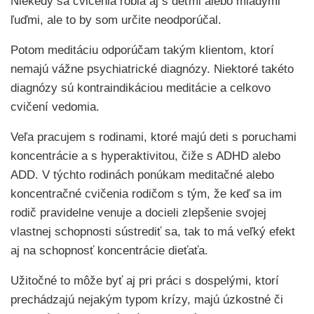
Niekedy sa cvičenia robia aj s deťmi alebo mladými
ľuďmi, ale to by som určite neodporúčal.
Potom meditáciu odporúčam takým klientom, ktorí
nemajú vážne psychiatrické diagnózy. Niektoré takéto
diagnózy sú kontraindikáciou meditácie a celkovo
cvičení vedomia.
Veľa pracujem s rodinami, ktoré majú deti s poruchami
koncentrácie a s hyperaktivitou, čiže s ADHD alebo
ADD. V týchto rodinách ponúkam meditačné alebo
koncentračné cvičenia rodičom s tým, že keď sa im
rodič pravidelne venuje a docieli zlepšenie svojej
vlastnej schopnosti sústrediť sa, tak to má veľký efekt
aj na schopnosť koncentrácie dieťaťa.
Užitočné to môže byť aj pri práci s dospelými, ktorí
prechádzajú nejakým typom krízy, majú úzkostné či