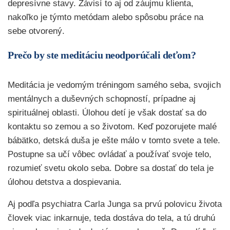
depresívne stavy. Závisí to aj od záujmu klienta,
nakoľko je týmto metódam alebo spôsobu práce na
sebe otvorený.
Prečo by ste meditáciu neodporúčali deťom?
Meditácia je vedomým tréningom samého seba, svojich
mentálnych a duševných schopností, prípadne aj
spirituálnej oblasti. Úlohou detí je však dostať sa do
kontaktu so zemou a so životom. Keď pozorujete malé
bábätko, detská duša je ešte málo v tomto svete a tele.
Postupne sa učí vôbec ovládať a používať svoje telo,
rozumieť svetu okolo seba. Dobre sa dostať do tela je
úlohou detstva a dospievania.
Aj podľa psychiatra Carla Junga sa prvú polovicu života
človek viac inkarnuje, teda dostáva do tela, a tú druhú