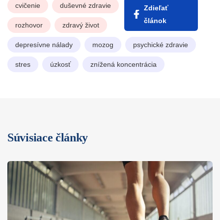
cvičenie
duševné zdravie
Zdieľať
článok
rozhovor
zdravý život
depresívne nálady
mozog
psychické zdravie
stres
úzkosť
znížená koncentrácia
Súvisiace články