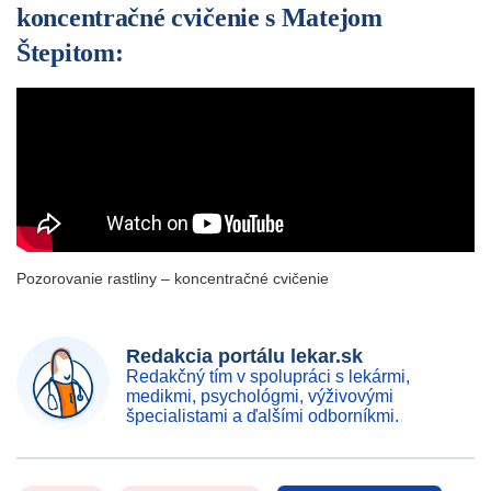
koncentračné cvičenie s Matejom
Štepitom:
Pozorovanie rastliny – koncentračné cvičenie
Redakcia portálu lekar.sk
Redakčný tím v spolupráci s lekármi,
medikmi, psychológmi, výživovými
špecialistami a ďalšími odborníkmi.