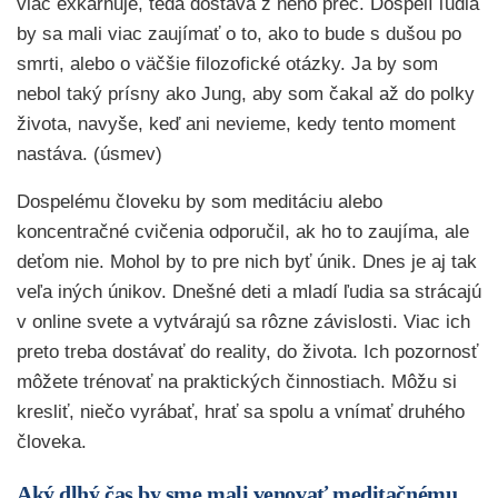
viac exkarnuje, teda dostáva z neho preč. Dospelí ľudia
by sa mali viac zaujímať o to, ako to bude s dušou po
smrti, alebo o väčšie filozofické otázky. Ja by som
nebol taký prísny ako Jung, aby som čakal až do polky
života, navyše, keď ani nevieme, kedy tento moment
nastáva. (úsmev)
Dospelému človeku by som meditáciu alebo
koncentračné cvičenia odporučil, ak ho to zaujíma, ale
deťom nie. Mohol by to pre nich byť únik. Dnes je aj tak
veľa iných únikov. Dnešné deti a mladí ľudia sa strácajú
v online svete a vytvárajú sa rôzne závislosti. Viac ich
preto treba dostávať do reality, do života. Ich pozornosť
môžete trénovať na praktických činnostiach. Môžu si
kresliť, niečo vyrábať, hrať sa spolu a vnímať druhého
človeka.
Aký dlhý čas by sme mali venovať meditačnému