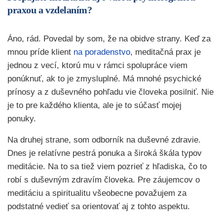
praxou a vzdelaním?
Áno, rád. Povedal by som, že na obidve strany. Keď za
mnou príde klient
na poradenstvo
, meditačná prax je
jednou z vecí, ktorú mu v rámci spolupráce viem
ponúknuť, ak to je zmysluplné. Má mnohé psychické
prínosy a z duševného pohľadu vie človeka posilniť. Nie
je to pre každého klienta, ale je to súčasť mojej
ponuky.
Na druhej strane, som odborník na duševné zdravie.
Dnes je relatívne pestrá ponuka a široká škála typov
meditácie. Na to sa tiež viem pozrieť z hľadiska, čo to
robí s duševným zdravím človeka. Pre záujemcov o
meditáciu a spiritualitu všeobecne považujem za
podstatné vedieť sa orientovať aj z tohto aspektu.