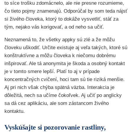
to síce trošku zdomácnelo, ale nie presne rozumieme,
čo tieto pojmy znamenajú. Odporúčal by som teda nájsť
si živého človeka, ktorý to dokáže vysvetliť, stáť za
tým, nejako vás korigovať, a od neho sa učiť.
Neznamená to, že všetky appky sú zlé a že môžu
človeku uškodiť. Určite existuje aj veľa takých, ktoré sú
konštruktívne a môžu človeka k niečomu dobrému
inšpirovať. Ale tá anonymita je škoda a osobný kontakt
je v tomto smere lepší. Platí to aj v prípade
koncentračných cvičení, hoci tam sú tie riziká menšie.
Aj pri nich však chýba spätná väzba. Interakcia je
dôležitá, nech sa učíme čokoľvek. Aj učiť po anglicky
sa dá cez aplikáciu, ale som zástancom živého
kontaktu.
Vyskúšajte si pozorovanie rastliny,