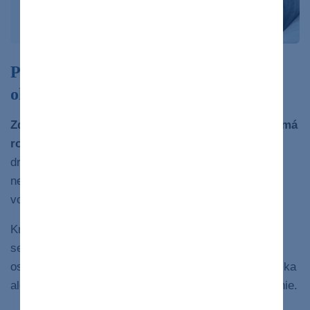
Prečo narcista neznáša kritiku a cíti sa
ohrozený
Zdravo sebavedomý človek
dokáže priznať chybu,
má
rozvinutú empatiu
a vie sa vcítiť do prežívania
druhých. Buduje si
kvalitné vzťahy
a nepotrebuje
neustály obdiv či potvrdenie vlastnej hodnoty z
vonkajšieho prostredia.
Kritiku dokáže prijať ako príležitosť na rast a
sebareflexiu. Naopak, u narcisticky štruktúrovanej
osobnosti pozorujeme opačný vzorec správania: kritika
alebo akékoľvek hodnotenie sú vnímané ako ohrozenie.