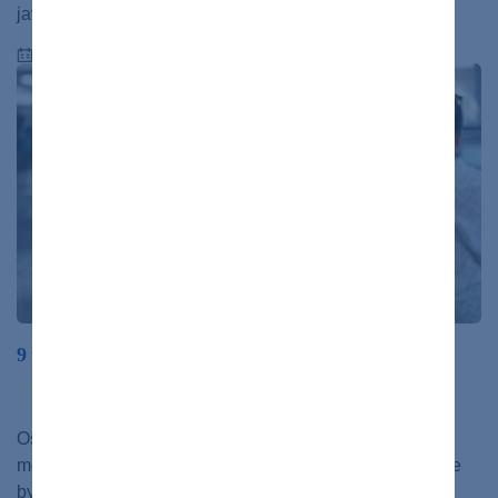
javom…
13.04.2021
9 techník, ako pomôcť osamelému v dave
duševné zdravie
zdravý život
Osamelosť prichádza aj uprostred davu a nezriedka aj
medzi blízkymi. Pozerať sa na tento svet ako divák môže
byť krátkodobo osviežujúce.…