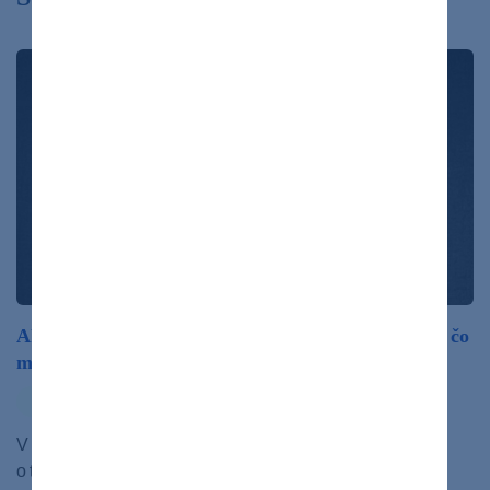
Ako spoznať psychopata? V čom sa líši od sociopata a čo
majú spoločné?
ochorenia
V prvej časti nášho dvojdielneho seriálu ste si prečítali
o tom, čo je antisociálna porucha osobnosti a že zahŕňa