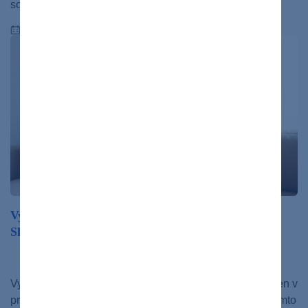
sociopatiu aj psychopatiu.…
16.06.2022
Vyhorenie v osobnom živote pociťujú tri štvrtiny
Slovákov. Ako sa prejavuje?
duševné zdravie
zdravý život
Vyhorieť možno aj v osobnej rovine našich životov, nielen v
práci. Aktuálny slovenský prieskum ukázal, že sa s takýmto