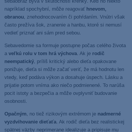
sebaobraz býva v skutočnosti krehký. Keď ho niekto
napríklad spochybní, môže reagovať
hnevom,
obranou
, znehodnocovaním či pohŕdaním. Vnútri však
často prežíva šok, zranenie a hanbu, ktoré si nemusí
vedieť priznať ani sám pred sebou.
Sebavedomie sa formuje postupne počas celého života
a
veľkú rolu v tom hrá výchova
. Ak je
rodič
neempatický
, príliš kritický alebo dieťa opakovane
ponižuje, dieťa si môže začať veriť, že má hodnotu len
vtedy, keď podáva výkon a dosahuje úspech. Lásku a
prijatie potom vníma ako niečo podmienené. To narúša
pocit istoty a bezpečia a môže ovplyvniť budovanie
osobnosti.
Opačným
, no tiež rizikovým extrémom je
nadmerné
vyzdvihovanie dieťaťa
. Ak rodič dieťa bez realistickej
spätnej väzby neprimerane idealizuje a pripisuje mu