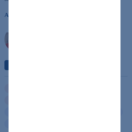
Autor článku
Mgr. Viera Škopová
Psychologička online psychologickej
poradne
MOJRA
Profil autora
duševné zdravie
Zdieľať
článok
zdravý život
duševná porucha
duševné zdravie
manipulácia
narcistická porucha