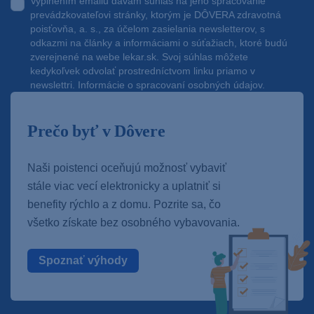
Vyplnením emailu dávam súhlas na jeho spracovanie
prevádzkovateľovi stránky, ktorým je DÔVERA zdravotná
poisťovňa, a. s., za účelom zasielania newsletterov, s
odkazmi na články a informáciami o súťažiach, ktoré budú
zverejnené na webe
lekar.sk
. Svoj súhlas môžete
kedykoľvek odvolať prostredníctvom linku priamo v
newslettri.
Informácie o spracovaní osobných údajov.
Prečo byť v Dôvere
Naši poistenci oceňujú možnosť vybaviť
stále viac vecí elektronicky a uplatniť si
benefity rýchlo a z domu. Pozrite sa, čo
všetko získate bez osobného vybavovania.
Spoznať výhody