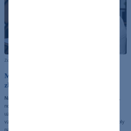
Zdroj: freepik.com
Moc, kontrola a manipulácia: tiché
zbrane narcistu
Narcista
je človek, ktorý je
na povrchu grandiózny
,
no
pod povrchom frustrovaný
z nedostatočného
uznania, lásky a pozornosti. Moc je pre neho vo
vzťahoch dôležitá, pretože má vysokú potrebu kontroly
nad vlastným vnútorným svetom.