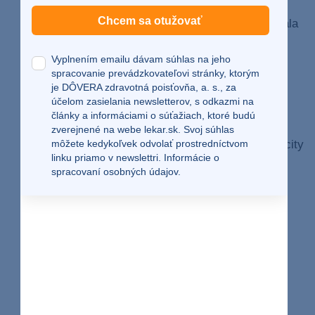
silná potreba obdivu a uznania,
Chcem sa otužovať
tendencia vzťahovať rozhovor na seba a neustála
potreba hovoriť o vlastných úspechoch,
Vyplnením emailu dávam súhlas na jeho
podceňovanie druhých ľudí, ktorých často
spracovanie prevádzkovateľovi stránky, ktorým
považuje za menejcenných, hlúpych alebo
je DÔVERA zdravotná poisťovňa, a. s., za
účelom zasielania newsletterov, s odkazmi na
nedokonalých,
články a informáciami o súťažiach, ktoré budú
nedostatok empatie v sociálnom kontexte,
zverejnené na webe
lekar.sk
. Svoj súhlas
neschopnosť uvedomiť si alebo rešpektovať pocity
môžete kedykoľvek odvolať prostredníctvom
linku priamo v newslettri.
Informácie o
iných,
spracovaní osobných údajov.
zveličovanie vlastných úspechov a schopností,
navonok pôsobiace sebavedomie, ktoré však
kritika dokáže výrazne narušiť,
manipulatívne správanie vrátane citového
vydierania,
neschopnosť priznať si chybu a tendencia
obviňovať druhých.