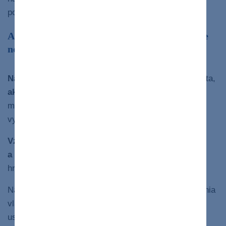
ponížený.
Ako sa nenechať vtiahnuť do hier a emocionálne
nevyhorieť
Nastavenie hraníc a pochopenie
je tá najlepšia cesta,
ako sa vyhnúť emocionálnej hre
. Ak pochopíme
mechanizmus narcistickej osobnosti, umožní nám to
vytvoriť nadhľad nad jeho správaním.
Vzťah s narcistickým človek je veľmi náročný
a vyčerpávajúci
. Je často založený na mocenských
hrách, manipulácii a neustálom preverovaní hraníc.
Narcista má silnú potrebu kontroly, obdivu a potvrdenia
vlastnej hodnoty, pričom emócie a potreby druhých
ustupujú do úzadia. Ak si to neuvedomíme, ľahko sa