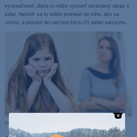
výnimočnosť, dieťa si môže vytvoriť skreslený obraz o
sebe. Neskôr sa to môže preniesť do toho, ako sa
vníma, a prerásť do narcistických čŕt alebo narcizmu.
Zdroj: Freepik.com