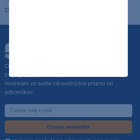
07.11.2023
Chcete dostávať novinky?
Odoberajte náš newsletter a získajte prístup k
tréningovým plánom, jedálničkom, súťažiam a
novinkám zo sveta zdravotníctva priamo od
odborníkov.
Chcem newsletter