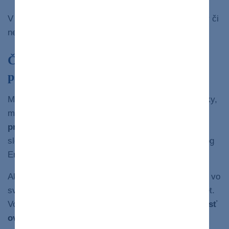
V pracovnom aj rodinnom prostredí sa tieto črty skôr či
neskôr výrazne prejavia.
Čo sa skrýva za maskou nadradenosti:
psychologické pozadie narcizmu
Mnohé známe osobnosti, ktoré sa dostali aj do politiky,
mali silnú potrebu moci a kontroly.
Typickým
príkladom
, ktorý uvádza vo svojej knihe Strach zo
slobody nemecko-americký psychoanalytik a sociológ
Erich Fromm, je
nemecký politik Adolf Hitler
.
Ako človek sa nezaujímal o nič iného ako o seba. Žil vo
svet poloprávd a fantázií, naplnený túžbou dobyť svet.
Vo vzťahu k ľuďom pociťoval nenávisť. Mal
schopnosť
ovplyvňovať ľudí
, jeho neotrasiteľná istota,