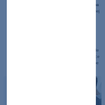
Prítomné sú
dva nerealistické pohľady na seba
samého
, ktoré závisia na okolnostiach. Na jednej
strane sa vidia perfektne, alebo naopak,
bezcenne. Bez „ochranného“ pocitu dokonalosti
upadajú do depresie, sebanenávisti a silne
pociťujú poníženie.
Druhým faktorom je
udržanie sebaúcty ako
primárny životný cieľ
. Nie je to „monštrum“, ale
človek, ktorý si neverí, je krehký a navonok chce
pôsobiť tvrdo. Je v neustálom konflikte a potrebe
naplniť svoje sebahodnotenie.