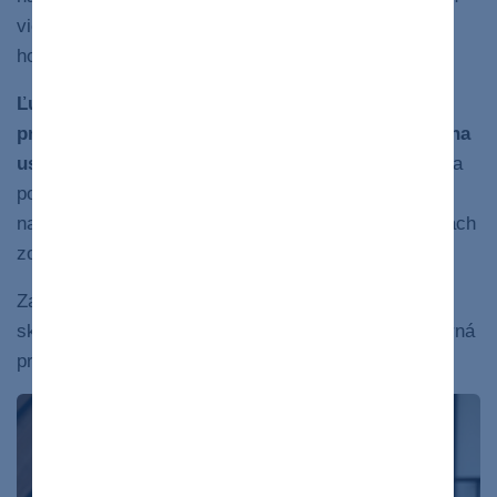
viesť aj k významným výkonom a spoločensky
hodnotným činom.
Ľudia s narcistickou poruchou
osobnosti často
pristupujú k druhým ako k objektom
, ktoré slúžia
na
uspokojovanie ich vlastných potrieb
, bez ohľadu na
pocity či hranice ostatných. Každá kritika alebo
narušenie ich sebapoňatia v nich aktivuje hlboký strach
zo zlyhania.
Za maskou grandiozity a nadradenosti sa tak často
skrýva veľmi krehká osobnosť, prežívaná ako vnútorná
prázdnota a neustála obava z odmietnutia.