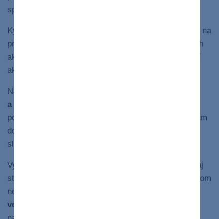
spojený s necitlivosťou k ostatným.
Kým vy vkladáte úsilie do vzájomného vzťahu doma, na
pracovisku či v priateľstve, on vníma vzájomný vzťah
ako boj, kde predstavujete jeho súpera, ktorý je lepší
ako on sám.
Narcista je
presvedčený o svojej jedinečnosti
a dôležitosti
. Vašou hranicou je uvedomenie si, čo
potrebujete vy, aby ste sa cítili bezpečne. Ak sa k vám
dostáva poníženie, obviňovanie a začínate veriť jeho
slovám, stávate sa jeho obeťou.
Vy sami najlepšie viete, čo vám pomáha a aký naozaj
ste. Pre narcistu ste súperom. Aby ste sa jeho súperom
nestali, nemali by ste s ním ani bojovať.
Dôležité je
vedieť povedať nie
, oceniť, ale zároveň dať jasne
najavo, ak sa cítite ohrozený, manipulovaný či