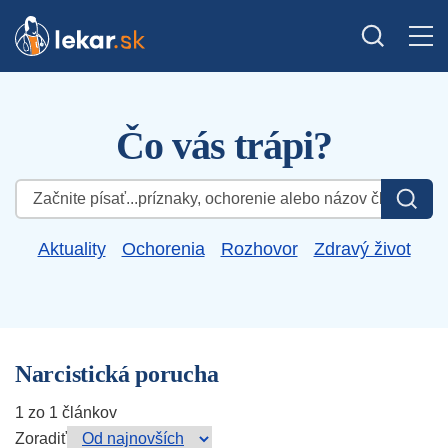
Čo vás trápi?
Hľadať:
Aktuality
Ochorenia
Rozhovor
Zdravý život
Narcistická porucha
1 zo 1 článkov
Zoradiť