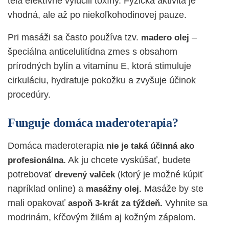
tela efektívne vylúčili toxíny. Fyzická aktivita je
vhodná, ale až po niekoľkohodinovej pauze.
Pri masáži sa často používa tzv.
–
madero olej
špeciálna anticelulitídna zmes s obsahom
prírodných bylín a
vitamínu E
, ktorá stimuluje
cirkuláciu, hydratuje pokožku a zvyšuje účinok
procedúry.
Funguje domáca maderoterapia?
Domáca maderoterapia
nie je taká účinná ako
. Ak ju chcete vyskúšať, budete
profesionálna
potrebovať
(ktorý je možné kúpiť
drevený valček
napríklad online) a
Masáže by ste
masážny olej.
mali opakovať
Vyhnite sa
aspoň 3-krát za týždeň.
modrinám, kŕčovým žilám aj kožným zápalom.