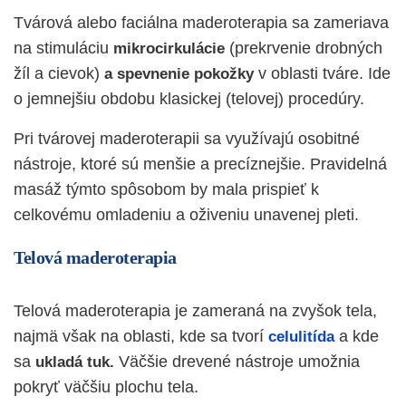
Tvárová alebo faciálna maderoterapia sa zameriava
na stimuláciu
(prekrvenie drobných
mikrocirkulácie
žíl a cievok)
v oblasti tváre. Ide
a spevnenie pokožky
o jemnejšiu obdobu klasickej (telovej) procedúry.
Pri tvárovej maderoterapii sa využívajú osobitné
nástroje, ktoré sú menšie a precíznejšie. Pravidelná
masáž týmto spôsobom by mala prispieť k
celkovému omladeniu a oživeniu unavenej pleti.
Telová maderoterapia
Telová maderoterapia je zameraná na zvyšok tela,
najmä však na oblasti, kde sa tvorí
a kde
celulitída
sa
Väčšie drevené nástroje umožnia
ukladá tuk.
pokryť väčšiu plochu tela.