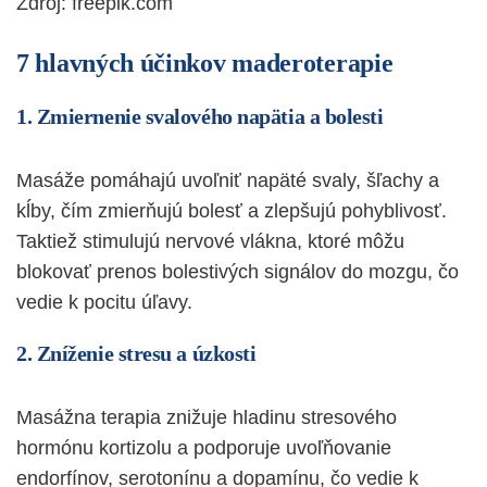
Zdroj: freepik.com
7 hlavných účinkov maderoterapie
1. Zmiernenie svalového napätia a bolesti
Masáže pomáhajú uvoľniť napäté svaly, šľachy a
kĺby, čím zmierňujú bolesť a zlepšujú pohyblivosť.
Taktiež stimulujú nervové vlákna, ktoré môžu
blokovať prenos bolestivých signálov do mozgu, čo
vedie k pocitu úľavy.
2. Zníženie stresu a úzkosti
Masážna terapia znižuje hladinu stresového
hormónu kortizolu a podporuje uvoľňovanie
endorfínov,
serotonínu
a dopamínu, čo vedie k