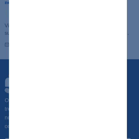
nepovedia sociálne siete
výživa
zdravý život
Viete si predstaviť, že by ste každý deň raňajkovali iba
surové vajcia, na obed si dali tatarský biftek, na večeru…
18.08.2025
Chcete dostávať novinky?
Odoberajte náš newsletter a získajte prístup k
tréningovým plánom, jedálničkom, súťažiam a
novinkám zo sveta zdravotníctva priamo od
odborníkov.