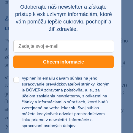
pritom môžu doslova zachrániť život.
Odoberajte náš newsletter a získajte
prístup k exkluzívnym informáciám, ktoré
2. Znížite riziko ochorení srdca a
vám pomôžu lepšie cukrovku pochopiť a
cukrovky
žiť zdravšie.
Podľa nedávnych zistení môže denný príjem červeného
a spracovaného mäsa súvisieť aj s rizikom rozvoja
závažných nenádorových ochorení
ako cukrovka,
Chcem informácie
4
srdcové choroby, poruchy kĺbov či ochorenia žlčníka.
Vedci z Univerzity v Oxforde skúmali zdravotné
Vyplnením emailu dávam súhlas na jeho
spracovanie prevádzkovateľovi stránky, ktorým
záznamy takmer 475-tisíc Britov. Zistili, že každých 70
je DÔVERA zdravotná poisťovňa, a. s., za
gramov červeného mäsa a spracovaného mäsa, ktoré
účelom zasielania newsletterov, s odkazmi na
človek denne skonzumuje, zvýšilo
riziko srdcových
články a informáciami o súťažiach, ktoré budú
zverejnené na webe
lekar.sk
. Svoj súhlas
chorôb
o 15 % a
cukrovky
až o 30 %. Tieto výsledky
môžete kedykoľvek odvolať prostredníctvom
zohľadňujú ďalšie rizikové faktory, ako je nedostatok
linku priamo v newslettri.
Informácie o
fyzickej aktivity, pitie alkoholu a index telesnej
spracovaní osobných údajov.