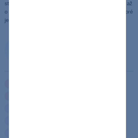
stravovania môžu znížiť emisie skleníkových plynov až
o 80 % v porovnaní so štandardným stravovaním, ktoré
18
je zamerané na mäso.
Redakcia portálu lekar.sk
Redakčný tím v spolupráci s lekármi,
medikmi, psychológmi, výživovými
špecialistami a ďalšími odborníkmi.
rozhovor
výživa
Zdieľať
článok
zdravý život
cievy
cukrovka
hrubé črevo
nadváha
rakovina
srdce
vysoký cholesterol
zdravá strava
zdravý životný štýl