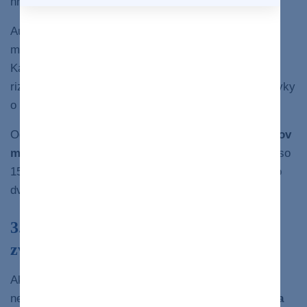
hmotnosti (BMI).
Autori štúdie však odhalili spojitosť medzi príjmom
mäsa a vznikom ochorení aj pri hydinovom mäse.
Každých 30 gramov hydiny zjedenej denne zvýšilo
riziko vzniku
pažerákového refluxu
o 17 % a cukrovky
o 14 %.
Odborníci preto odporúčajú jesť maximálne
70 gramov
mäsa na deň
. Ak si teda dáte na obed bežnú porciu so
150 gramami mäsa, nemali by ste si dopriať viac ako
5
dva takéto mäsové chody za týždeň.
3. Prispejete k lepším podmienkam
zvierat
Ak chcete skutočne žiť zdravšie, vaším cieľom by
nemalo byť len zníženie spotreby mäsa, ale aj
vyššia