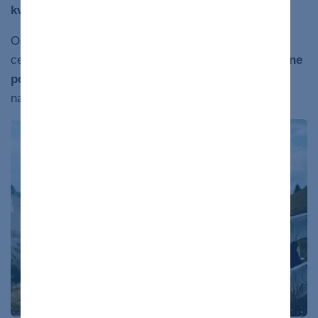
kvalita
toho, ktoré naďalej jete.
Odborníci na výživu čoraz častejšie zdôrazňujú, že
cestou k zdraviu sú najmä
kvalitné lokálne a sezónne
potraviny
, ktoré absolvujú z výroby na stôl čo
6
najkratšiu cestu.