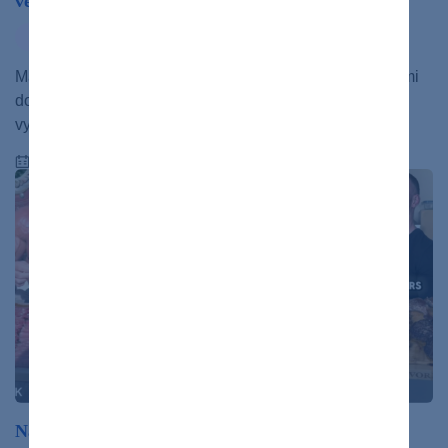
veľa tuku a soli. Je teda konzumovanie mäsa zdravé?
aktuality
Mäso ako potravina je zdrojom bielkovín a železa s veľmi
dobrou biologickou dostupnosťou. Obsahuje tuk, zinok,
vysoký obsah selénu a vitamíny B1, B6…
26.11.2020
Nástrahy carnivore diéty: Čo vám o extrémnej diéte