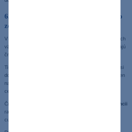
dopĺňať aj vhodnými výživovými doplnkami.
6. Zlepší sa vám trávenie – základ nášho
zdravia
V našom tele žije okolo
40 biliónov baktérií
, z ktorých
väčšina sa nachádza v črevách. Spoločne sa nazývajú
11
črevný mikrobióm.
Tieto mikroorganizmy nás ovplyvňujú viac, než sme si
donedávna vedeli predstaviť. Majú značný vplyv nielen
na náš metabolizmus,
imunitu
, ale dokonca aj na
12
celkovú
výkonnosť
a
psychiku
.
Črevné baktérie môžu tiež zohrávať úlohu
pri prevencii
rastu určitých rakovinových buniek a ochrane pred
13
cukrovkou 2. typu.