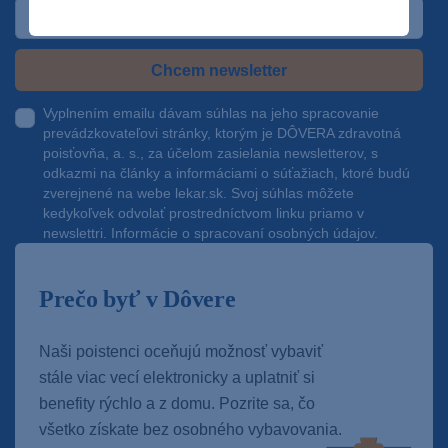
Chcem newsletter
Vyplnením emailu dávam súhlas na jeho spracovanie
prevádzkovateľovi stránky, ktorým je DÔVERA zdravotná
poisťovňa, a. s., za účelom zasielania newsletterov, s
odkazmi na články a informáciami o súťažiach, ktoré budú
zverejnené na webe
lekar.sk
. Svoj súhlas môžete
kedykoľvek odvolať prostredníctvom linku priamo v
newslettri.
Informácie o spracovaní osobných údajov.
Prečo byť v Dôvere
Naši poistenci oceňujú možnosť vybaviť
stále viac vecí elektronicky a uplatniť si
benefity rýchlo a z domu. Pozrite sa, čo
všetko získate bez osobného vybavovania.