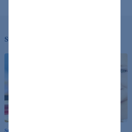
Súvisiace články
Strava v školskej jedálni