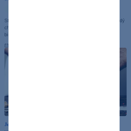
zdravý život
Strava v detskom veku musí byť nutrične vyvážená. Každý
chod by mal obsahovať vyvážený pomer sacharidov,
bielkovín, tukov, vitamínov, minerálov…
27.02.2020
Je zdrojom bielkovín a železa, zároveň však obsahuje