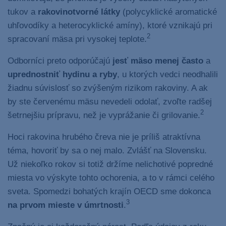
tukov a
rakovinotvorné látky
(polycyklické aromatické
uhľovodíky a heterocyklické amíny), ktoré vznikajú pri
2
spracovaní mäsa pri vysokej teplote.
Odborníci preto odporúčajú
jesť mäso menej často
a
uprednostniť hydinu a ryby
, u ktorých vedci neodhalili
žiadnu súvislosť so zvýšeným rizikom rakoviny. A ak
by ste červenému mäsu nevedeli odolať, zvoľte radšej
2
šetrnejšiu prípravu, než je vyprážanie či grilovanie.
Hoci rakovina hrubého čreva nie je príliš atraktívna
téma, hovoriť by sa o nej malo. Zvlášť na Slovensku.
Už niekoľko rokov si totiž držíme nelichotivé popredné
miesta vo výskyte tohto ochorenia, a to v rámci celého
sveta. Spomedzi bohatých krajín OECD sme dokonca
3
na prvom mieste v úmrtnosti
.