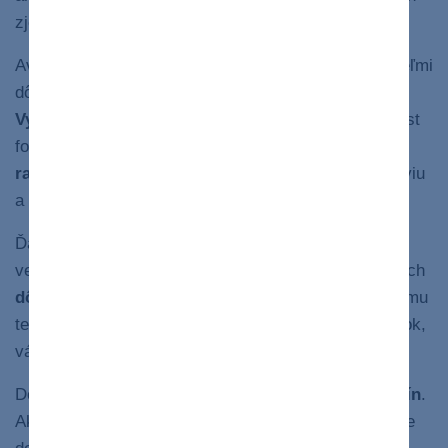
9
zjete menej kalórií a tukov.
Avšak nie je rastlinná strava ako rastlinná strava. Veľmi
dôležité je, čím presne výpadok mäsa nahradíte.
Vysoko spracované potraviny
(mrazená pizza či fast
food) alebo potraviny s vysokým
obsahom soli
a
rafinovaných cukrov
(čipsy, sladkosti) vášmu zdraviu
a ani chudnutiu z dlhodobého hľadiska
neprospejú
.
Ďalším
problémom
pri čisto vegánskej či
vegetariánskej strave je možný
nedostatok
niektorých
dôležitých živín
. Ak si jedálniček zle zostavíte, vášmu
telu môže chýbať napríklad vitamín B12, železo, zinok,
10
vápnik a omega-3 mastné kyseliny.
Dôležitá pre zdravie je
kvalita a vyváženosť potravín
.
Ak mäso nejete vôbec, niektoré dôležité látky môžete