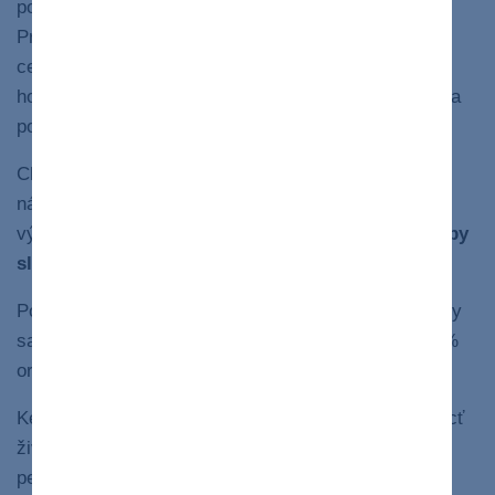
poľnohospodárstva zapríčiňuje živočíšna výroba.
Pritom len 48 % všetkých obilnín vypestovaných na
celom svete zjedia ľudia, zatiaľ čo na krmivo pre
hospodárske zvieratá ide až 41 % (zvyšných 11 % sa
15
používa ako biopalivo).
Chov hospodárskych zvierat je zároveň nesmierne
náročný na vodu. Pri spracovaní mäsa, mliečnych
výrobkov a vajec sa spotrebuje takmer
20 % spotreby
16
sladkej vody
na celom svete.
Podobné je to aj s pôdou. Až 26 % nezamrznutej pôdy
sa využíva na pasenie hospodárskych zvierat a 33 %
17
ornej pôdy sa využíva na výrobu krmiva.
Keď budete jesť menej mäsa, môžete výrazne pomôcť
životnému prostrediu. Podľa štúdií vegetariánske,
pescatariánske (zahŕňa ryby) a vegánske spôsoby