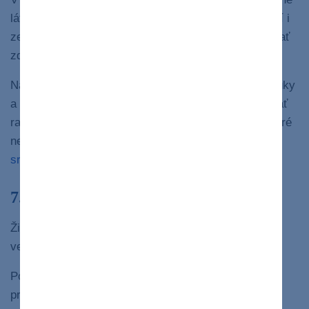
látky. V strukovinách napríklad
bielkoviny
a v ovocí i
zelenine
polyfenoly
, ktoré takisto pomáhajú udržiavať
14
zdravé črevá.
Na druhej strane, niektoré výskumy naznačujú, že tuky
a bielkoviny zo živočíšnych zdrojov môžu podporovať
rast iných menej prospešných črevných baktérií, ktoré
negatívne ovplyvňujú metabolizmus a zvyšujú riziko
13
srdcových ochorení
.
7. Je to ekologickejšie
Živočíšna výroba predstavuje pre životné prostredie
veľkú záťaž.
Podľa údajov Svetového fondu na ochranu prírody
približne
60 % emisií skleníkových plynov
z