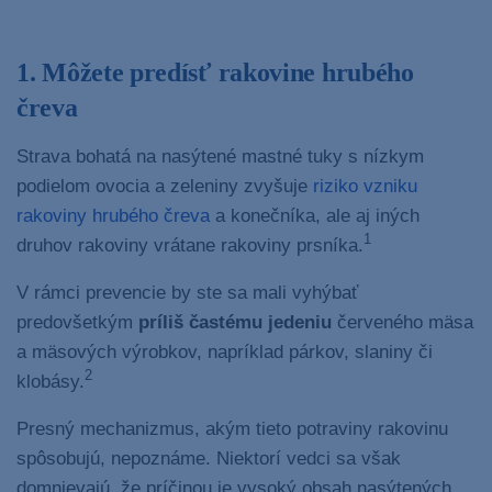
1. Môžete predísť rakovine hrubého
čreva
Strava bohatá na nasýtené mastné tuky s nízkym
podielom ovocia a zeleniny zvyšuje
riziko vzniku
rakoviny hrubého čreva
a konečníka, ale aj iných
1
druhov rakoviny vrátane rakoviny prsníka.
V rámci prevencie by ste sa mali vyhýbať
predovšetkým
príliš častému jedeniu
červeného mäsa
a mäsových výrobkov, napríklad párkov, slaniny či
2
klobásy.
Presný mechanizmus, akým tieto potraviny rakovinu
spôsobujú, nepoznáme. Niektorí vedci sa však
domnievajú, že príčinou je vysoký obsah nasýtených