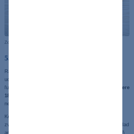
Zdroj: Bigstock
5. Schudnete
Rastlinná strava vám môže pomôcť aj pri chudnutí a
udržiavaní hmotnosti. Niekoľko štúdií potvrdilo, že
ľudia, ktorí dodržiavali vegetariánsku stravu
v priemere
18 týždňov
, schudli výrazne viac ako tí, ktorí jedli
8
nevegetariánsku stravu.
Keď sa stravujete prevažne rastlinne, prijímate vo
zvýšenej miere
viacero prospešných látok
– napríklad
antioxidanty, vlákninu a niektoré mikroživiny. Zároveň