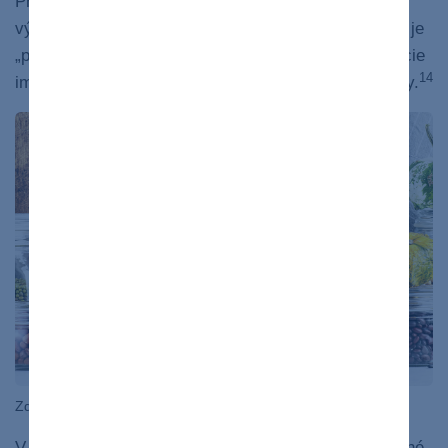
Práve strava bohatá na ovocie, zeleninu, celozrnné
výrobky či strukoviny obsahuje
veľa vlákniny
, ktorá je
„palivom“ pre prospešné baktérie. Tie zlepšujú funkcie
14
imunitného systému a potláčajú podráždenia a zápaly.
Zdroj: Bigstock
V rastlinných potravinách nájdeme aj ďalšie prospešné