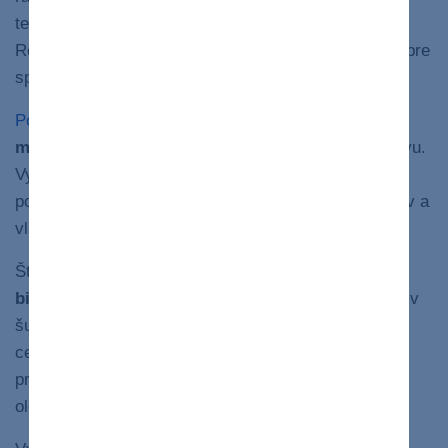
tempehom, bude váš jedálniček bohatší a chutnejší.
Rozmanitá a vyvážená strava je navyše základom i pre
správne fungovanie nášho organizmu.
Podľa odborníka na výživu
Michala Páleníka by sme
mali jesť 3 až 5-krát denne
prevažne rastlinnú stravu.
Vyvážený jedálniček by mal zahŕňať celozrnné
potraviny, prílohy, mať dostatok bielkovín a tiež tukov a
vlákniny.
Štvrtinu taniera by mala tvoriť
zelenina
, štvrtinu
bielkovina
a zvyšok by mala byť
príloha
– zemiaky v
šupke, quinoa, pohánka, celozrnná ryža, celozrnné
cestoviny, bataty, kuskus a podobne. Takisto treba
pridať
“štipku” tuku
, napríklad vo forme olivového
oleja, semienok či orechov.