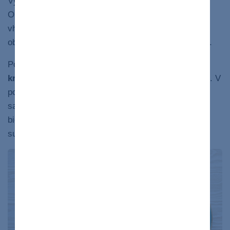
Výborným zdrojom živočíšnych bielkovín sú aj
ryby
.
Obsahujú málo tuku a aj keď v nich nejaký je, ide o
vhodnú formu. Na rozdiel od mäsa cicavcov, ktoré
obsahuje zväčša viac tuku, sú tiež ľahšie stráviteľné.
Podľa Páleníka by sme mali ryby jesť
minimálne 2-
krát týždenne
. Skvelé druhy sú makrela alebo losos. V
pomere cena a výkon sú však výborne aj „obyčajné“
sardinky vo vlastnej šťave, ktoré obsahujú veľa
bielkovín. Zo sladkovodných sa hodí pstruh alebo
7
sumček.