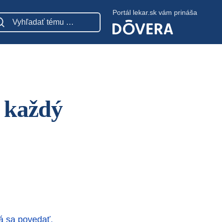
Portál lekar.sk vám prináša
j každý
dá sa povedať,