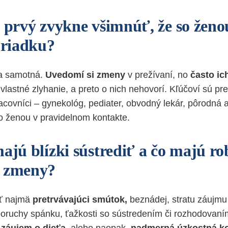
o prvý zvykne všimnúť, že so ženo
oriadku?
na samotná.
Uvedomí si zmeny
v prežívaní, no
často ic
lastné zlyhanie, a preto o nich nehovorí. Kľúčoví sú pre
acovníci – gynekológ, pediater, obvodný lekár, pôrodná a
so ženou v pravidelnom kontakte.
ajú blízki sústrediť a čo majú ro
ú zmeny?
eť najmä
pretrvávajúci smútok,
beznádej, stratu záujmu 
oruchy spánku, ťažkosti so sústredením či rozhodovaním