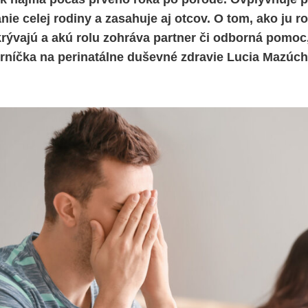
nie celej rodiny a zasahuje aj otcov. O tom, ako ju 
krývajú a akú rolu zohráva partner či odborná pomoc,
rníčka na perinatálne duševné zdravie Lucia Mazúch