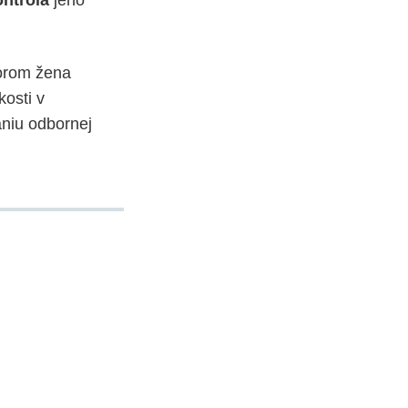
ontrola
jeho
orom žena
osti v
niu odbornej