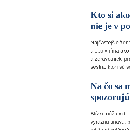
Kto si ak
nie je v p
Najčastejšie že
alebo vníma ako v
a zdravotnícki pr
sestra, ktorí sú 
Na čo sa m
spozoruj
Blízki môžu vidi
výraznú únavu, p