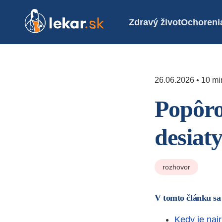
Zdravý život
Ochoreni
26.06.2026 • 10 mi
Popôro
desiaty
rozhovor
V tomto článku sa
Kedy je naj