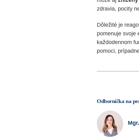
môže aj
znížený 
zdravia, pocity n
Dôležité je reago
pomenuje svoje e
každodennom fu
pomoci, prípadn
Odborníčka na per
Mgr