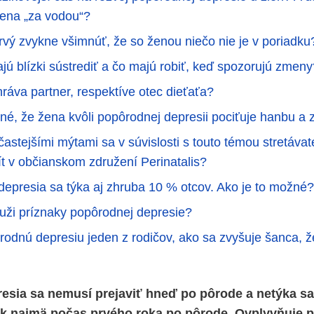
žena „za vodou“?
prvý zvykne všimnúť, že so ženou niečo nie je v poriadku
jú blízki sústrediť a čo majú robiť, keď spozorujú zmeny
hráva partner, respektíve otec dieťaťa?
žné, že žena kvôli popôrodnej depresii pociťuje hanbu a 
astejšími mýtami sa v súvislosti s touto témou stretávat
ít v občianskom združení Perinatalis?
epresia sa týka aj zhruba 10 % otcov. Ako je to možné?
ži príznaky popôrodnej depresie?
odnú depresiu jeden z rodičov, ako sa zvyšuje šanca, ž
sia sa nemusí prejaviť hneď po pôrode a netýka sa
ek najmä počas prvého roka po pôrode. Ovplyvňuje p