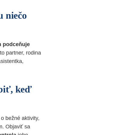
u niečo
h podceňuje
to partner, rodina
sistentka,
biť, keď
o bežné aktivity,
. Objaviť sa