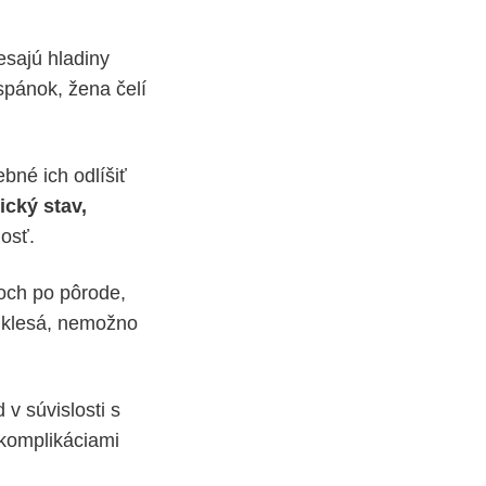
esajú hladiny
spánok, žena čelí
ebné ich odlíšiť
ický stav,
osť.
coch po pôrode,
e klesá, nemožno
d v súvislosti s
komplikáciami