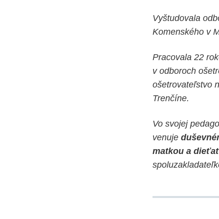
Vyštudovala odbo
Komenského v Ma
Pracovala 22 rok
v odboroch ošetr
ošetrovateľstvo 
Trenčíne.
Vo svojej pedago
venuje
duševném
matkou a dieťať
spoluzakladateľ