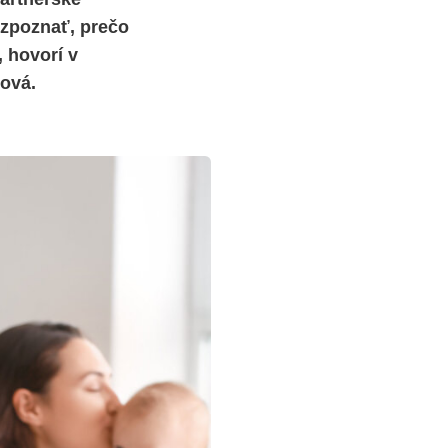
rozpoznať, prečo
 hovorí v
ová.