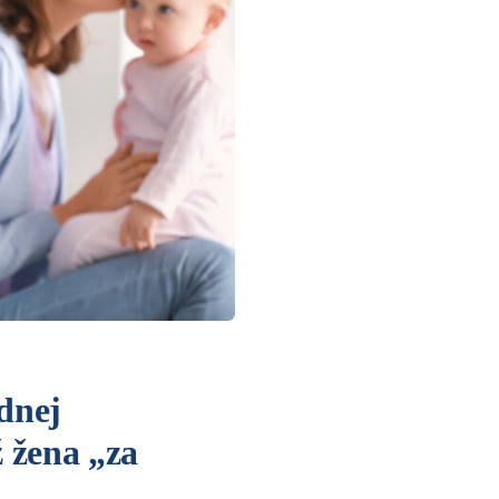
odnej
ž žena „za