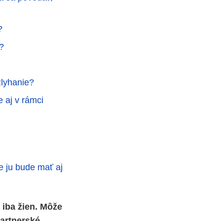
?
?
zlyhanie?
e aj v rámci
e ju bude mať aj
 iba žien. Môže
artnerské