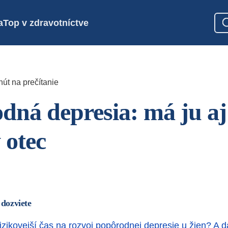
a
Top v zdravotníctve
nút na prečítanie
dná depresia: má ju a
 otec
 dozviete
rizikovejší čas na rozvoj popôrodnej depresie u žien? A 