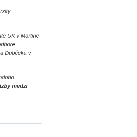
rzity
lte UK v Martine
odbore
dra Dubčeka v
hodobo
väzby medzi