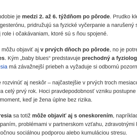
bdobie je
medzi 2. až 6. týždňom po pôrode
. Prudko kl
gesterónu, pridružujú sa fyzické vyčerpanie a narušený 
j role i očakávaniam, ktoré sú s ňou spojené.
 môžu objaviť aj
v prvých dňoch po pôrode
, no je potr
es
. Kým „baby blues“ predstavuje
prechodný a fyziolog
sia
má závažnejší priebeh a vyžaduje si odbornú pozorn
rozvinúť aj neskôr – najčastejšie v prvých troch mesia
áva celý prvý rok. Hoci pravdepodobnosť vzniku postupn
 moment, keď je žena úplne bez rizika.
resia
sa totiž
môže objaviť aj s oneskorením
, napríkla
paním, problémami v partnerskom vzťahu, zdravotnými 
točnou sociálnou podporou alebo kumuláciou stresu.