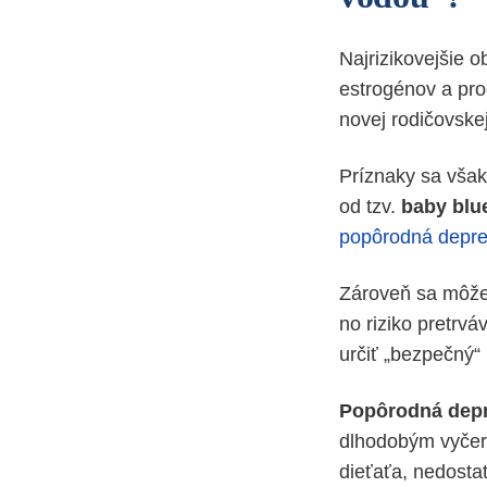
Najrizikovejšie o
estrogénov a pro
novej rodičovske
Príznaky sa však
od tzv.
baby blu
popôrodná depre
Zároveň sa môže 
no riziko pretrv
určiť „bezpečný“
Popôrodná dep
dlhodobým vyčer
dieťaťa, nedosta