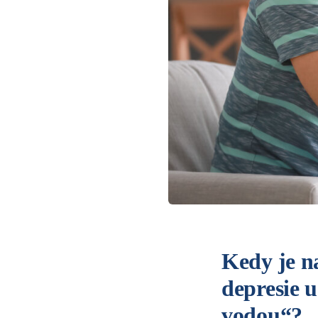
Kedy je na
depresie u
vodou“?