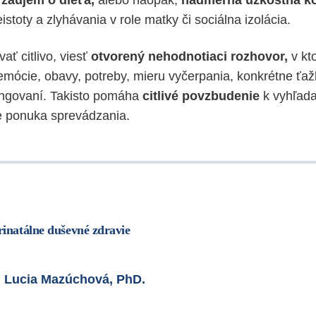
záujem o dieťa,
alebo naopak,
nadmerná úzkostná k
eistoty a zlyhávania v role matky či sociálna izolácia.
vať citlivo, viesť
otvorený nehodnotiaci rozhovor,
v kt
mócie, obavy, potreby, mieru vyčerpania, konkrétne ťažk
ngovaní. Takisto pomáha
citlivé povzbudenie
k vyhľada
e ponuka sprevádzania.
inatálne duševné zdravie
. Lucia Mazúchová, PhD.