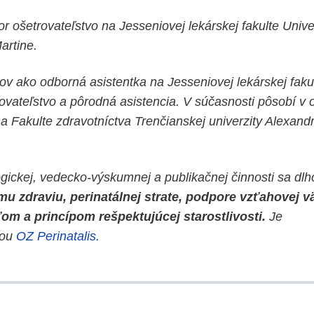
r ošetrovateľstvo na Jesseniovej lekárskej fakulte Unive
rtine.
ov ako odborná asistentka na Jesseniovej lekárskej faku
ovateľstvo a pôrodná asistencia. V súčasnosti pôsobí v 
na Fakulte zdravotníctva Trenčianskej univerzity Alexan
gickej, vedecko-výskumnej a publikačnej činnosti sa dl
u zdraviu, perinatálnej strate, podpore vzťahovej 
om a princípom rešpektujúcej starostlivosti.
Je
kou
OZ Perinatalis.