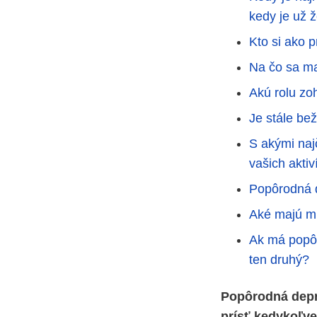
kedy je už 
Kto si ako 
Na čo sa ma
Akú rolu zo
Je stále be
S akými najč
vašich aktiv
Popôrodná d
Aké majú mu
Ak má popôr
ten druhý?
Popôrodná depre
prísť kedykoľv