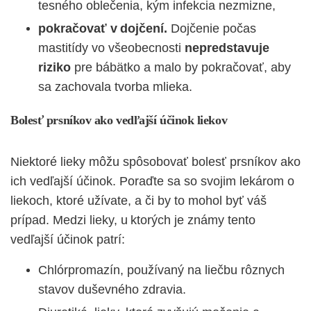
tesného oblečenia, kým infekcia nezmizne,
pokračovať v dojčení.
Dojčenie počas
mastitídy vo všeobecnosti
nepredstavuje
riziko
pre bábätko a malo by pokračovať, aby
sa zachovala tvorba mlieka.
Bolesť prsníkov ako vedľajší účinok liekov
Niektoré lieky môžu spôsobovať bolesť prsníkov ako
ich vedľajší účinok. Poraďte sa so svojim lekárom o
liekoch, ktoré užívate, a či by to mohol byť váš
prípad. Medzi lieky, u ktorých je známy tento
vedľajší účinok patrí:
Chlórpromazín, používaný na liečbu rôznych
stavov duševného zdravia.