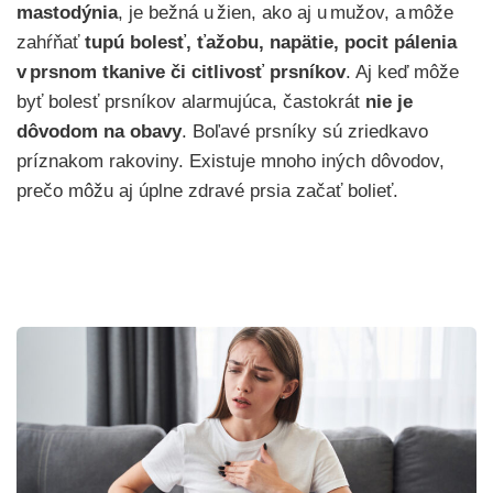
mastodýnia
, je bežná u žien, ako aj u mužov, a môže
zahŕňať
tupú bolesť, ťažobu, napätie, pocit pálenia
v prsnom tkanive či citlivosť prsníkov
. Aj keď môže
byť bolesť prsníkov alarmujúca, častokrát
nie je
dôvodom na obavy
. Boľavé prsníky sú zriedkavo
príznakom rakoviny. Existuje mnoho iných dôvodov,
prečo môžu aj úplne zdravé prsia začať bolieť.