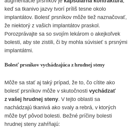
augmentácie prsníkov je
kapsulárna kontraktúra
,
keď sa tkanivo jazvy tvorí príliš tesne okolo
implantátov. Bolesť prsníkov môže tiež naznačovať,
že niektorý z vašich implantátov praskol.
Porozprávajte sa so svojím lekárom o akejkoľvek
bolesti, aby ste zistili, či by mohla súvisieť s prsnými
implantátmi.
Bolesť prsníkov vychádzajúca z hrudnej steny
Môže sa stať aj taký prípad, že to, čo cítite ako
bolesť prsníkov môže v skutočnosti
vychádzať
z vašej hrudnej steny
. V tejto oblasti sa
nachádzajú tkanivá ako svaly a rebrá, v ktorých
môže byť pôvod bolesti. Bežné príčiny bolesti
hrudnej steny zahŕňajú: