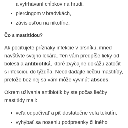
a vytrhávaní chĺpkov na hrudi,
piercingom v bradvkách,
závislosťou na nikotíne.
Čo s mastitídou?
Ak pociťujete príznaky infekcie v prsníku, ihneď
navštívte svojho lekára. Ten vám predpíše lieky od
bolesti
a
antibiotiká
, ktoré zvyčajne dokážu zatočiť
s infekciou do týždňa. Neodkladajte liečbu mastitídy,
pretože bez nej sa vám môže vyvinúť
absces
.
Okrem užívania antibiotík by ste počas liečby
mastitídy mali:
veľa odpočívať a piť dostatočne veľa tekutín,
vyhýbať sa noseniu podprsenky či iného