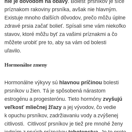
nie je dôvodom na obavy
. Bolesť prsníkov je síce
príznakom rakoviny prsníka, avšak nie hlavným.
Existuje mnoho ďalších dôvodov, prečo môžu úplne
zdravé prsia začať bolieť. Spísali sme vám niekoľko
stavov, ktoré môžu byť za vašimi príznakmi a čo
môžete urobiť pre to, aby sa vám od bolesti
uľavilo.
Hormonálne zmeny
Hormonálne výkyvy sú
hlavnou príčinou
bolesti
prsníkov u žien. Tá je spôsobená nárastom
estrogénu a progesterónu. Tieto hormóny
zvyšujú
veľkosť mliečnej žľazy
a jej vývodov, čo vedie
k opuchu prsníkov, zadržiavaniu vody a zvýšenej
citlivosti. Citlivosť prsníkov je tiež pre mnohé ženy