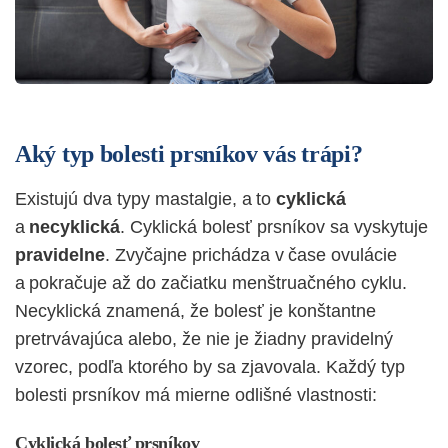
Aký typ bolesti prsníkov vás trápi?
Existujú dva typy mastalgie, a to
cyklická
a
necyklická
. Cyklická bolesť prsníkov sa vyskytuje
pravidelne
. Zvyčajne prichádza v čase ovulácie
a pokračuje až do začiatku menštruačného cyklu.
Necyklická znamená, že bolesť je konštantne
pretrvávajúca alebo, že nie je žiadny pravidelný
vzorec, podľa ktorého by sa zjavovala. Každý typ
bolesti prsníkov má mierne odlišné vlastnosti:
Cyklická bolesť prsníkov