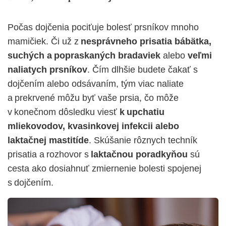
Počas dojčenia pociťuje bolesť prsníkov mnoho
mamičiek. Či už z
nesprávneho prisatia bábätka,
suchých a popraskaných bradaviek
alebo
veľmi
naliatych prsníkov
. Čím dlhšie budete čakať s
dojčením alebo odsávaním, tým viac naliate
a prekrvené môžu byť vaše prsia, čo môže
v konečnom dôsledku viesť
k upchatiu
mliekovodov, kvasinkovej infekcii alebo
laktačnej mastitíde
. Skúšanie rôznych techník
prisatia a rozhovor s
laktačnou poradkyňou
sú
cesta ako dosiahnuť zmiernenie bolesti spojenej
s dojčením.