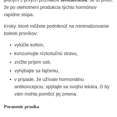
jedným z prvých príznakov
tehotenstva
. Je to preto,
že po otehotnení produkcia týchto hormónov
rapídne stúpa.
Kroky, ktoré môžete podniknúť na minimalizovanie
bolesti prsníkov:
vylúčte kofeín,
konzumujte nízkotučnú stravu,
znížte príjem soli,
vyhýbajte sa fajčeniu,
v prípade, že užívate hormonálnu
antikoncepciu, spýtajte sa svojho lekára, či by
vám mohla pomôcť jej zmena.
Poranenie prsníka