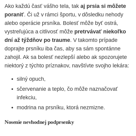
Ako každú časť vášho tela, tak
aj prsia si môžete
poraniť
. Či už v rámci športu, v dôsledku nehody
alebo operácie prsníka. Bolesť môže byť ostrá,
vystreľujúca a citlivosť môže
pretrvávať niekoľko
dní až týždňov po traume
. V takomto prípade
doprajte prsníku iba čas, aby sa sám spontánne
zahojil. Ak sa bolesť nezlepší alebo ak spozorujete
niektorý z týchto príznakov, navštívte svojho lekára:
silný opuch,
sčervenanie a teplo, čo môže naznačovať
infekciu,
modrina na prsníku, ktorá nezmizne.
Nosenie nevhodnej podprsenky