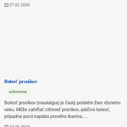
27.02.2020
Bolesť prsníkov
ochorenia
Bolesť prsníkov (mastalgia) je častý problém žien rôzneho
veku. Môže zahŕňať citlivosť prsníkov, pálčivú bolesť,
prípadne pocit napätia prsného tkaniva.…
10.06.2019