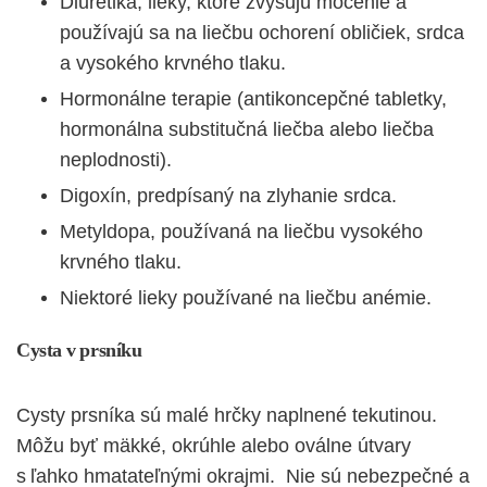
Diuretiká, lieky, ktoré zvyšujú močenie a
používajú sa na liečbu ochorení obličiek, srdca
a vysokého krvného tlaku.
Hormonálne terapie (antikoncepčné tabletky,
hormonálna substitučná liečba alebo liečba
neplodnosti).
Digoxín, predpísaný na zlyhanie srdca.
Metyldopa, používaná na liečbu vysokého
krvného tlaku.
Niektoré lieky používané na liečbu anémie.
Cysta v prsníku
Cysty prsníka sú malé hrčky naplnené tekutinou.
Môžu byť mäkké, okrúhle alebo oválne útvary
s ľahko hmatateľnými okrajmi. Nie sú nebezpečné a