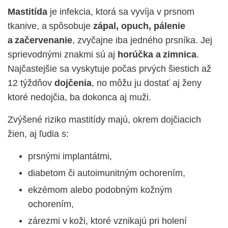
Mastitída
je infekcia, ktorá sa vyvíja v prsnom
tkanive, a spôsobuje
zápal, opuch, pálenie
a začervenanie
, zvyčajne iba jedného prsníka. Jej
sprievodnými znakmi sú aj
horúčka a zimnica
.
Najčastejšie sa vyskytuje počas prvých šiestich až
12 týždňov
dojčenia
, no môžu ju dostať aj ženy
ktoré nedojčia, ba dokonca aj muži.
Zvýšené riziko mastitídy majú, okrem dojčiacich
žien, aj ľudia s:
prsnými implantátmi,
diabetom či autoimunitným ochorením,
ekzémom alebo podobným kožným
ochorením,
zárezmi v koži, ktoré vznikajú pri holení