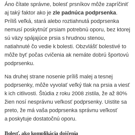
Áno čítate správne, bolesť prsníkov môže zapríčiniť
aj taký faktor ako je
zle padnúca podprsenka
.
Príliš veľká, stará alebo roztiahnutá podprsenka
nemusí poskytnúť prsiam potrebnú oporu, bez ktorej
sú väzy spájajúce prsia s hrudnou stenou,
natiahnuté čo vedie k bolesti. Obzvlášť bolestivé to
môže byť počas cvičenia ak nemáte dobrú športovú
podprsenku.
Na druhej strane nosenie príliš malej a tesnej
podprsenky, môže vyvolať veľký tlak na prsia a viesť
k ich citlivosti. Štúdia z roku 2008 zistila, že až 80%
žien nosí nesprávnu veľkosť podprsenky. Uistite sa
preto, že má vaša podprsenka správnu veľkosť
a poskytuje dostatočnú oporu.
Bolesť, ako komplikácia dojčenia