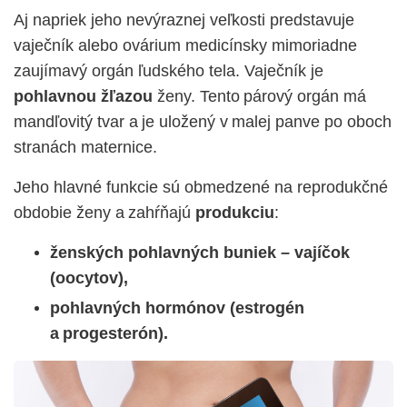
Aj napriek jeho nevýraznej veľkosti predstavuje
vaječník alebo ov
á
rium medicínsky mimoriadne
zaujímavý orgán ľudského tela. Vaječník je
pohlavnou žľazou
ženy.
Tento párový orgán má
mandľovitý tvar a je uložený v malej panve po oboch
stranách maternice.
Jeho hlavné funkcie sú obmedzené na reprodukčné
obdobie ženy a zahŕňajú
produkciu
:
ženských pohlavných buniek –
vajíčok
(oocytov),
pohlavných hormónov (estrogén
a progesterón).