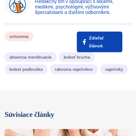
Redakčný tím v spolupráci s lekármi,
medikmi, psychológmi, výživovými
špecialistami a ďalšími odborníkmi.
ochorenia
Zdieľať
článok
absencia menštruácie
bolesť brucha
bolesť podbruška
rakovina vaječníkov
vaječníky
Súvisiace články