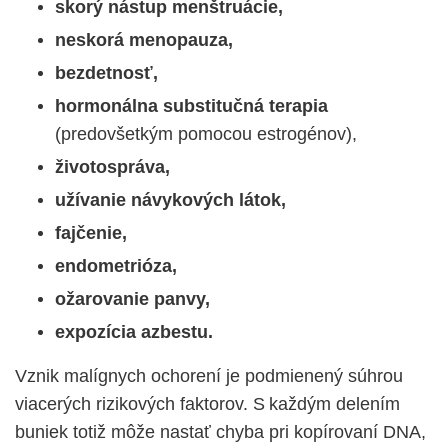
skorý nástup menštruácie,
neskorá menopauza,
bezdetnosť,
hormonálna substitučná terapia
(predovšetkým pomocou estrogénov),
ž
ivotospráva,
u
žívanie návykových látok,
fajčenie,
endometrióza,
o
žarovanie panvy,
expozícia azbestu.
Vznik malígnych ochorení je podmienený súhrou
viacerých rizikových faktorov. S každým delením
buniek totiž môže nastať chyba pri kopírovaní DNA,