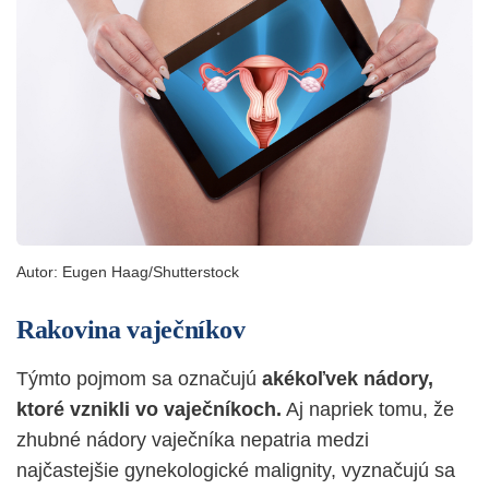
Autor:
Eugen Haag/Shutterstock
Rakovina vaječníkov
Týmto pojmom sa označuj
ú
akékoľvek nádory,
ktoré vznikli vo vaječníkoch.
Aj napriek tomu, že
zhubné nádory vaječníka nepatria medzi
najčastejšie gynekologické malignity, vyznačujú sa