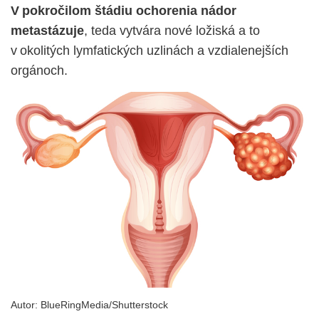
V pokročilom štádiu ochorenia nádor
metastázuje
, teda vytvára nové ložiská a to
v okolitých lymfatických uzlinách a vzdialenejších
orgánoch.
Autor:
BlueRingMedia/Shutterstock