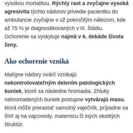
vysokou mortalitou.
Rýchly rast a zvyčajne vysoká
agresivita
týchto nádorov privedie pacientku do
ambulancie zvyčajne s už pokročilým nálezom, kde
až 75 % je diagnostikovaných v III.
štádiu.
Ochorenie sa vyskytuje
najmä v 6. dekáde života
ženy.
Ako ochorenie vzniká
Malígne nádory ovárií vznikajú
nekontrolovateľným delením patologických
buniek
, ktoré sa následne hromadia. Zhluky
nahromadených buniek postupne
vytvárajú masu
,
ktorá môže prerastať samotný vaječník, prípadne sa
šíriť aj na vajcovody, maternicu či iných okolitých
štruktúr.