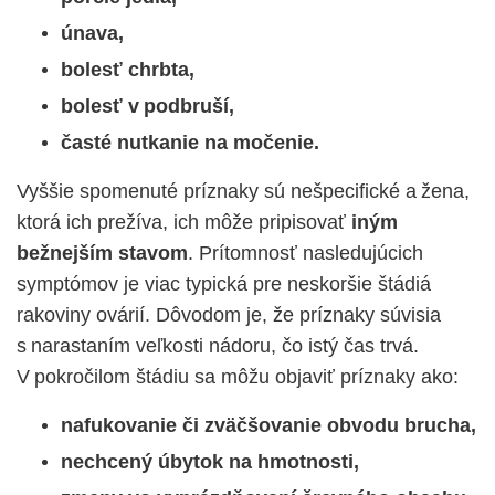
ú
nava,
bolesť chrbta,
bolesť v podbruší,
č
asté nutkanie na močenie.
Vyššie spomenuté príznaky sú nešpecifické a žena,
ktorá ich prežíva, ich môže pripisovať
iným
bežnejším stavom
. Prítomnosť nasledujúcich
symptómov je viac typická pre neskoršie štádiá
rakoviny ovárií. Dôvodom je, že príznaky súvisia
s narastaním veľkosti nádoru
, čo istý čas trvá.
V pokročilom štádiu sa môžu objaviť príznaky ako:
nafukovanie
či zväčšovanie
obvodu brucha,
nechcený úbytok na hmotnosti,