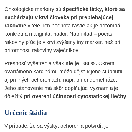
Onkologické markery s
ú
špecifické látky
, ktoré sa
nachádzajú v krvi človeka pri prebiehajúcej
rakovine
v tele. Ich hodnota rastie ak je prítomná
konkrétna malignita, nádor. Napríklad – počas
rakoviny pľúc je v krvi zvýšený iný marker, než pri
prítomnosti rakoviny vaječníkov.
Presnosť vyšetrenia však
nie je 100 %.
Okrem
ovariálneho karcinómu môže dôjsť k jeho stúpnutiu
aj pri iných ochoreniach, napr. pri endometrióze.
Jeho stanovenie má skôr doplňujúci význam a je
dôležitý
pri overení účinnosti cytostatickej liečby
.
Určenie štádia
V prípade, že sa výskyt ochorenia potvrdí, je