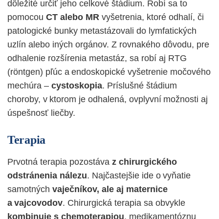
dôležité určiť jeho celkové štádium. Robí sa to
pomocou
CT alebo MR
vyšetrenia, ktoré odhalí, či
patologické bunky metastázovali do lymfatických
uzlín alebo iných orgánov. Z rovnakého dôvodu, pre
odhalenie rozšírenia metastáz, sa robí aj RTG
(röntgen) pľúc a endoskopické vyšetrenie močového
mechúra –
cystoskopia
. Príslušné štádium
choroby, v ktorom je odhalená, ovplyvní možnosti aj
úspešnosť liečby.
Terapia
Prvotná terapia pozostáva
z chirurgického
odstránenia nálezu
. Najčastejšie ide o vyňatie
samotných
vaječníkov, ale aj maternice
a vajcovodov
. Chirurgická terapia sa obvykle
kombinuje s chemoterapiou
, medikamentóznu