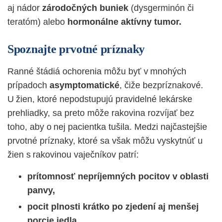
aj nádor
zárodočných buniek
(dysgerminón
či
teratóm) alebo
hormonálne aktívny tumor.
Spoznajte prvotné príznaky
Ranné štádiá ochorenia môžu byť v mnohých
prípadoch
asymptomatické
, čiže bezpríznakové.
U žien, ktoré nepodstupujú pravidelné lekárske
prehliadky, sa
preto môže rakovina rozvíjať bez
toho, aby o nej pacientka tušila. Medzi najčastejšie
prvotné príznaky, ktoré sa však môžu vyskytnúť u
žien s rakovinou vaječníkov patrí:
prítomnosť nepríjemných pocitov v oblasti
panvy,
pocit plnosti krátko po zjedení aj menšej
porcie jedla,