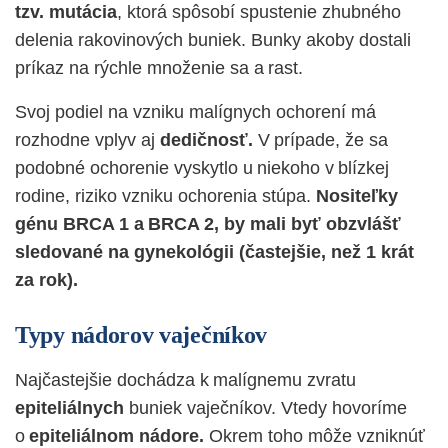
tzv. mutácia
,
ktorá spôsobí spustenie zhubného
delenia rakovinových buniek. Bunky akoby dostali
príkaz na rýchle množenie sa a rast.
Svoj podiel na vzniku malígnych ochorení má
rozhodne vplyv aj
dedičnosť.
V prípade, že sa
podobné ochorenie vyskytlo u niekoho v blízkej
rodine, riziko vzniku ochorenia stúpa.
Nositeľky
génu BRCA 1 a BRCA 2, by mali byť obzvlášť
sledované na gynekológii (častejšie, než 1 krát
za rok).
Typy nádorov vaječníkov
Najčastejšie dochádza k malígnemu zvratu
epiteliálnych
buniek vaječníkov. Vtedy hovoríme
o
epiteliálnom nádore.
Okrem toho môže vzniknúť