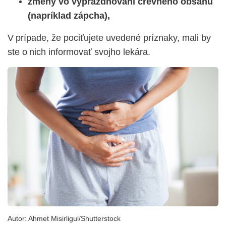
zmeny vo vyprázdňovaní črevného obsahu
(napríklad zápcha),
V prípade, že pociťujete uvedené príznaky, mali by
ste o nich informovať svojho lekára.
Autor:
Ahmet Misirligul/Shutterstock