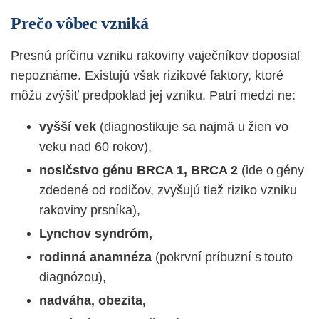
Prečo vôbec vzniká
Presnú príčinu vzniku rakoviny vaječníkov doposiaľ
nepoznáme. Existujú však rizikové faktory, ktoré
môžu zvýšiť predpoklad jej vzniku. Patrí medzi ne:
vyšší vek
(diagnostikuje sa najmä u žien vo
veku nad 60 rokov),
nosičstvo génu BRCA 1, BRCA 2
(ide o gény
zdedené od rodičov, zvyšujú tiež riziko vzniku
rakoviny prsníka),
Lynchov syndróm,
rodinná anamnéza
(pokrvní príbuzní s touto
diagnózou),
nadváha, obezita,