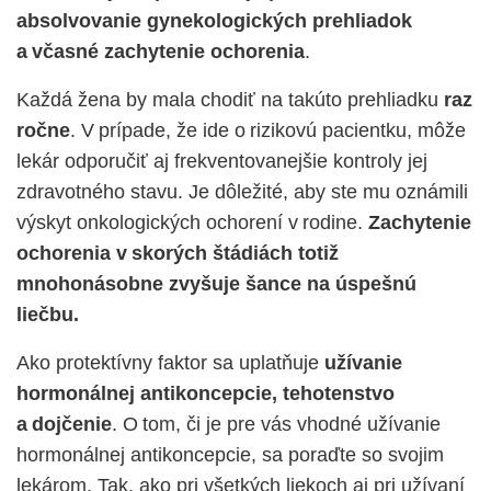
absolvovanie gynekologických prehliadok
a včasné zachytenie ochorenia
.
Každá žena by mala chodiť na takúto prehliadku
raz
ročne
. V prípade, že ide o rizikovú pacientku, môže
lekár odporučiť aj frekventovanejšie kontroly jej
zdravotného stavu. Je dôležité, aby ste mu oznámili
výskyt onkologických ochorení v rodine.
Zachytenie
ochorenia v skorých štádiách totiž
mnohonásobne zvyšuje šance na úspešnú
liečbu.
Ako protektívny faktor sa uplatňuje
užívanie
hormonálnej antikoncepcie, tehotenstvo
a dojčenie
. O tom, či je pre vás vhodné užívanie
hormonálnej antikoncepcie, sa poraďte so svojim
lekárom. Tak, ako pri všetkých liekoch aj pri užívaní