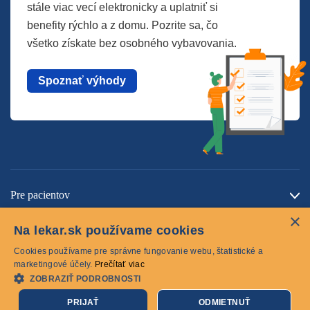
stále viac vecí elektronicky a uplatniť si
benefity rýchlo a z domu. Pozrite sa, čo
všetko získate bez osobného vybavovania.
Spoznať výhody
Pre pacientov
×
O spoločnosti
Na lekar.sk používame cookies
Kontaktujte nás
Cookies používame pre správne fungovanie webu, štatistické a
marketingové účely.
Prečítať viac
ZOBRAZIŤ PODROBNOSTI
Cookies
PRIJAŤ
ODMIETNUŤ
© 2026 lekar.sk Všetky práva vyhradené