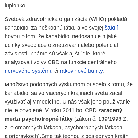
lupienke.
Svetová zdravotnícka organizácia (WHO) pokladá
kanabidiol
za neškodnú látku
a vo svojej
štúdií
hovorí o tom, že
kanabidiol
nedosahuje nijaké
účinky svedčiace o zneužív
aní alebo potenciál
závislosti.
Známe sú však aj štúdie, ktoré
analyzovali vplyv CBD na funkcie centrálneho
nervového systému
či
rakovinové bunky
.
Množstvo
podobn
ých
výskum
om
prispel
o
k tomu, že
kanabidiol
sa vo viacerých krajinách svet
a
začal
využívať aj v medi
cí
ne. U nás však jeho používanie
nie je povolené.
V roku 2011 bol CBD
zaradený
medzi psychotropné látky
(zákon
č. 139/1998 Z.
z. o omamných látkach, psycho
tropných látkach
a prípravkoch)
.Sme tak jednou z posledných krajín