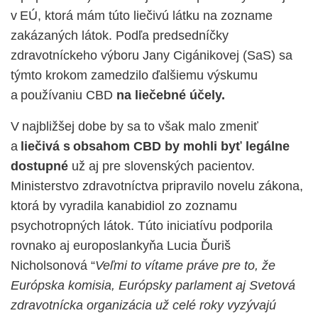
v EÚ, ktorá mám
túto liečivú lát
k
u na zozname
zakázaných látok.
Podľa predsedníčky
zdravotníckeho výboru Jany
Cigánikovej (
SaS
) sa
týmto krokom zamedzilo ďalšiemu výskumu
a používaniu CBD
na liečebné účely.
V najbližšej dobe
by
sa to však
malo
zmeniť
a
liečivá s obsahom CBD by mohli byť legálne
dostupné
už aj pre slovenských pacientov
.
Ministerstvo zdravotníctva pripravilo novelu zákona,
ktorá by vyradila
kanabidiol
zo zoznamu
psychotropných látok.
Túto iniciatívu podporila
rovnako aj
europoslankyňa
Lucia
Ďuriš
Nicholsonová
“
Veľmi to vítame práve pre to, že
Európska komisia, Európsky parlament aj Svetová
zdravotnícka organizácia už celé roky vyzývajú