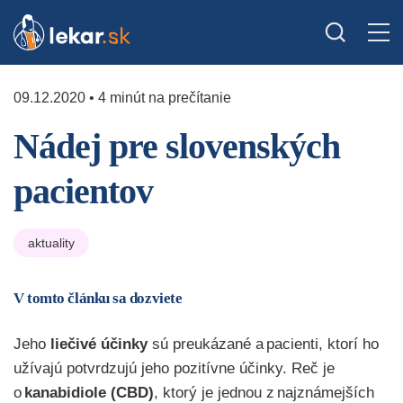
09.12.2020 • 4 minút na prečítanie
Nádej pre slovenských
pacientov
aktuality
V tomto článku sa dozviete
Jeho
liečivé
účinky
sú
preukázané
a pacienti, ktorí ho
užívajú po
tvrdzujú jeho pozitívne účinky. Reč je
o
kanabidiole
(CBD)
, ktorý je jednou z
najznámejších