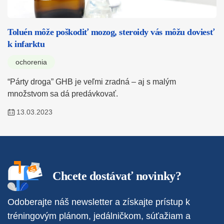
Toluén môže poškodiť mozog, steroidy vás môžu doviesť
k infarktu
ochorenia
“Párty droga” GHB je veľmi zradná – aj s malým
množstvom sa dá predávkovať.
13.03.2023
Chcete dostávať novinky?
Odoberajte náš newsletter a získajte prístup k
tréningovým plánom, jedálničkom, súťažiam a