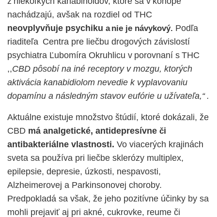
z niekoľkých
kanabinoidov
, ktoré sa v konope
nachádzajú, avšak na rozdiel od THC
neovplyvňuje psychiku
Podľa
a nie je návykový.
riaditeľa
Centra pre liečbu drogových závislostí
psychiatra Ľubomíra Okruhlicu v porovnaní s THC
,,
CBD pôsobí na iné receptory v mozgu, ktorých
aktivácia
kanabidiolom
nevedie k vyplavovaniu
dopamínu
a následným stavov eufórie u užívateľa,“ .
Aktuálne existuje množstvo štúdií, ktoré dokázali, že
CBD
má analgetické, antidepresívne
i
č
antibakteriálne vlastnosti.
Vo viacerých krajinách
sveta sa používa pri liečbe sklerózy
m
u
l
t
iplex
,
epilepsie, depresie, úzkosti, nespavosti,
Alzheimerovej
a
Parkinsonovej
choroby.
Predpokladá sa však, že jeho pozitívne účinky by sa
mohli prejaviť aj pri akné, cukrovke, reume či