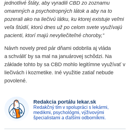
jednotlivé štáty, aby vyradili CBD zo zoznamu
omamných a psychotropných látok a aby na to
pozerali ako na liečivú látku, ku ktorej existuje veľmi
veľa štúdií, ktorú dnes už po celom svete využívajú
pacienti, ktorí majú nevyliečiteľné choroby,”
Návrh novely pred pár dňami odobrila aj vláda
a schváliť b
y sa mal na januárovej schôdzi.
Na
základe to
ht
o by sa CBD mohlo legitím
n
e využívať v
liečivách i kozmetike. Iné využitie
zatiaľ
nebude
povolené.
Redakcia portálu lekar.sk
Redakčný tím v spolupráci s lekármi,
medikmi, psychológmi, výživovými
špecialistami a ďalšími odborníkmi.