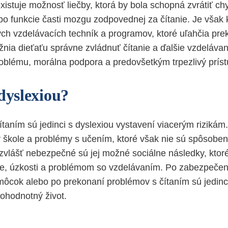
xistuje možnosť liečby, ktorá by bola schopná zvrátiť c
bo funkcie časti mozgu zodpovednej za čítanie. Je však k
ych vzdelávacích techník a programov, ktoré uľahčia pre
nia dieťaťu správne zvládnuť čítanie a ďalšie vzdelávani
roblému, morálna podpora a predovšetkým trpezlivý príst
dyslexiou?
ítaním sú jedinci s dyslexiou vystavení viacerým rizikám
v škole a problémy s učením, ktoré však nie sú spôsobe
bzvlášť nebezpečné sú jej možné sociálne následky, ktor
te, úzkosti a problémom so vzdelávaním. Po zabezpeče
ôcok alebo po prekonaní problémov s čítaním sú jedinci
nohodnotný život.