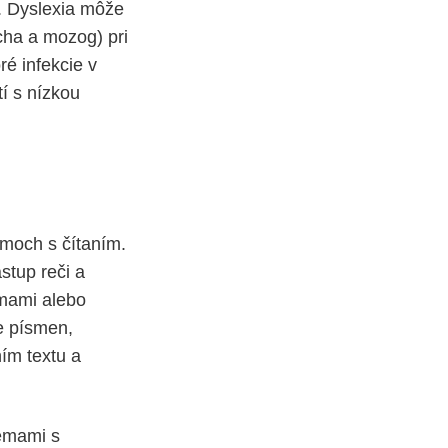
u. Dyslexia môže
cha a mozog) pri
ré infekcie v
í s nízkou
émoch s čítaním.
stup reči a
émami alebo
e písmen,
ím textu a
lémami s