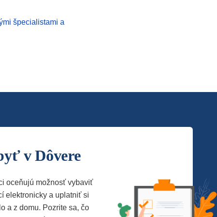
ými špecialistami a
byť v Dôvere
ci oceňujú možnosť vybaviť
í elektronicky a uplatniť si
lo a z domu. Pozrite sa, čo