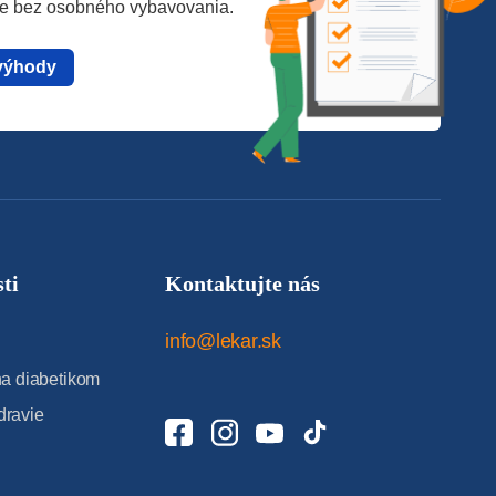
te bez osobného vybavovania.
výhody
ti
Kontaktujte nás
info@lekar.sk
 diabetikom
dravie