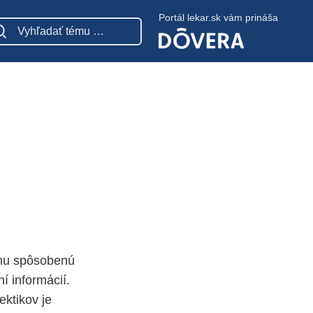
Portál lekar.sk vám prináša
chu spôsobenú
 informácií.
ektikov je