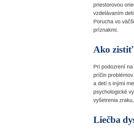
priestorovou ori
vzdelávaním deti
Porucha vo väčši
príznakmi.
Ako zistiť
Pri podozrení na 
príčin problémov
a detí s inými me
psychologické vy
vyšetrenia zraku,
Liečba dys