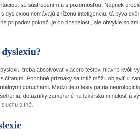
entáciou, so sústredením a s pozornosťou. Napriek pro
 s dyslexiou nemávajú zníženú inteligenciu, tá býva skô
ne prípadov pokračuje do dospelosti, ale obvykle so zm
 dyslexiu?
dyslexiu treba absolvovať viacero testov, hlavne kvôli v
 s čítaním. Podobné príznaky sa totiž môžu objaviť u z
ntálnymi poruchami. Medzi tieto testy patria neurologick
šetrenia, dotazníky zamerané na lekársku minulosť a výv
 sluchu a iné.
lexie