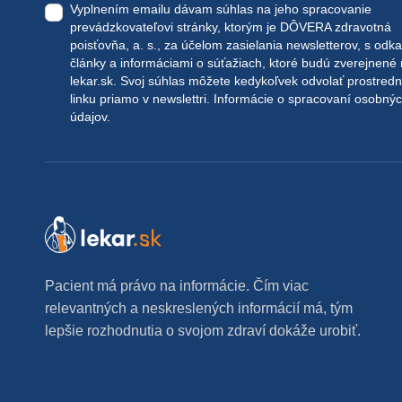
Vyplnením emailu dávam súhlas na jeho spracovanie
prevádzkovateľovi stránky, ktorým je DÔVERA zdravotná
poisťovňa, a. s., za účelom zasielania newsletterov, s odk
články a informáciami o súťažiach, ktoré budú zverejnené
lekar.sk
. Svoj súhlas môžete kedykoľvek odvolať prostred
linku priamo v newslettri.
Informácie o spracovaní osobný
údajov.
Pacient má právo na informácie. Čím viac
relevantných a neskreslených informácií má, tým
lepšie rozhodnutia o svojom zdraví dokáže urobiť.