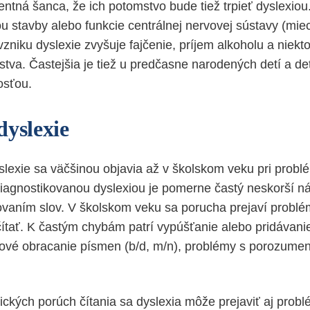
centná šanca, že ich potomstvo bude tiež trpieť dyslexio
u stavby alebo funkcie centrálnej nervovej sústavy (mie
o vzniku dyslexie zvyšuje fajčenie, príjem alkoholu a niekto
tva. Častejšia je tiež u predčasne narodených detí a det
osťou.
dyslexie
slexie sa väčšinou objavia až v školskom veku pri probl
diagnostikovanou dyslexiou je pomerne častý neskorší ná
vaním slov. V školskom veku sa porucha prejaví probl
tať. K častým chybám patrí vypúšťanie alebo pridávani
ové obracanie písmen (b/d, m/n), problémy s porozumen
ických porúch čítania sa dyslexia môže prejaviť aj prob