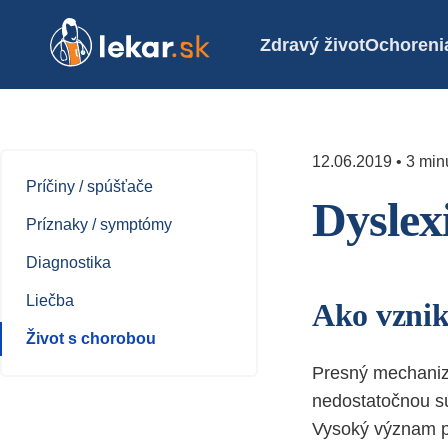
Zdravý život
Ochoreni
12.06.2019 • 3 minú
Príčiny / spúšťače
Dyslex
Príznaky / symptómy
Diagnostika
Liečba
Ako vznik
Život s chorobou
Presný mechaniz
nedostatočnou sú
Vysoký význam pri