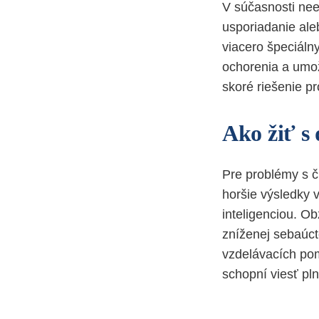
V súčasnosti nee
usporiadanie ale
viacero špeciáln
ochorenia a umož
skoré riešenie p
Ako žiť s 
Pre problémy s č
horšie výsledky 
inteligenciou. O
zníženej sebaúc
vzdelávacích pom
schopní viesť pl