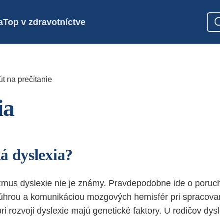
a
Top v zdravotníctve
t na prečítanie
ia
á dyslexia?
mus dyslexie nie je známy. Pravdepodobne ide o poru
hrou a komunikáciou mozgových hemisfér pri spracovaní
 rozvoji dyslexie majú genetické faktory. U rodičov dysl