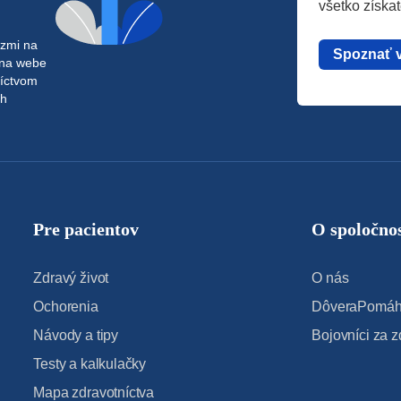
všetko získa
azmi na
Spoznať 
 na webe
níctvom
ch
Pre pacientov
O spoločnos
Zdravý život
O nás
Ochorenia
DôveraPomáha
Návody a tipy
Bojovníci za z
Testy a kalkulačky
Mapa zdravotníctva