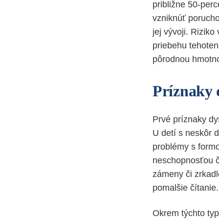
približne 50-per
vzniknúť porucho
jej vývoji. Rizik
priebehu tehotens
pôrodnou hmotn
Príznaky 
Prvé príznaky dy
U detí s neskôr 
problémy s formo
neschopnosťou čí
zámeny či zrkadl
pomalšie čítanie.
Okrem týchto typ