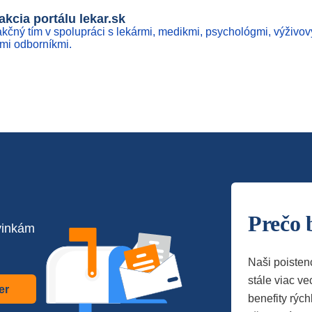
kcia portálu lekar.sk
kčný tím v spolupráci s lekármi, medikmi, psychológmi, výživov
ími odborníkmi.
Prečo 
vinkám
Naši poisten
stále viac vec
er
benefity rých