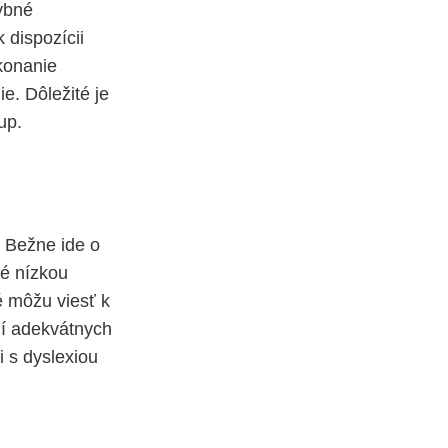
hybné
 dispozícii
konanie
e. Dôležité je
up.
. Bežne ide o
né nízkou
é môžu viesť k
ní adekvátnych
 s dyslexiou