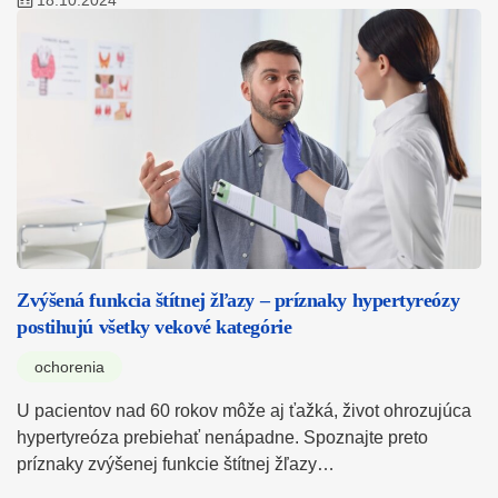
18.10.2024
Zvýšená funkcia štítnej žľazy – príznaky hypertyreózy
postihujú všetky vekové kategórie
ochorenia
U pacientov nad 60 rokov môže aj ťažká, život ohrozujúca
hypertyreóza prebiehať nenápadne. Spoznajte preto
príznaky zvýšenej funkcie štítnej žľazy…