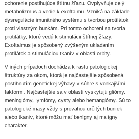
ochorenie postihujúce štítnu žľazu. Ovplyvňuje celý
metabolizmus a vedie k exoftalmu. Vzniká na základe
dysregulácie imunitného systému s tvorbou protilátok
proti vlastným bunkám. Pri tomto ochorení sa tvoria
protilátky, ktoré vedú k stimulácii štítnej žľazy.
Exoftalmus je spôsobený zvýšeným ukladaním
protilátok a stimuláciou tkanív v oblasti orbity.
V iných prípadoch dochádza k rastu patologickej
štruktúry za okom, ktorá je najčastejšie spôsobená
postihnutím genetickej výbavy v súhre s vonkajšími
faktormi. Najčastejšie sa v oblasti vyskytujú gliómy,
meningiómy, lymfómy, cysty alebo hemangiómy. Sú to
patologické masy vždy s prevahou určitých buniek
alebo tkanív, ktoré môžu mať benígny aj malígny
charakter.