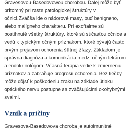
Gravesovou-Basedovowou chorobou. Ďalej môže byť
prítomný pri raste patologickej štruktúry v
očnici.Zväčša ide o nádorové masy, buď benígneho,
alebo malígneho charakteru. Pri exoftalme sú
postihnuté všetky štruktúry, ktoré sú súčasťou očnice a
vedú k typickým očným príznakom, ktoré bývajú často
prvým prejavom ochorenia štítnej žľazy. Základom je
správna diagnóza a komunikácia medzi očným lekárom
a endokrinológom. Včasná terapia vedie k zmierneniu
príznakov a zabraňuje progresii ochorenia. Bez liečby
môže dôjsť k poškodeniu zraku na základe útlaku
optického nervu postupne sa zväčšujúcimi okohybnými
svalmi.
Vznik a príčiny
Gravesova-Basedowova choroba je autoimunitné