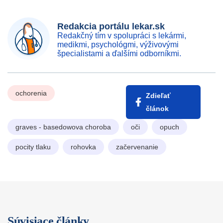
Redakcia portálu lekar.sk
Redakčný tím v spolupráci s lekármi,
medikmi, psychológmi, výživovými
špecialistami a ďalšími odborníkmi.
ochorenia
Zdieľať
článok
graves - basedowova choroba
oči
opuch
pocity tlaku
rohovka
začervenanie
Súvisiace články