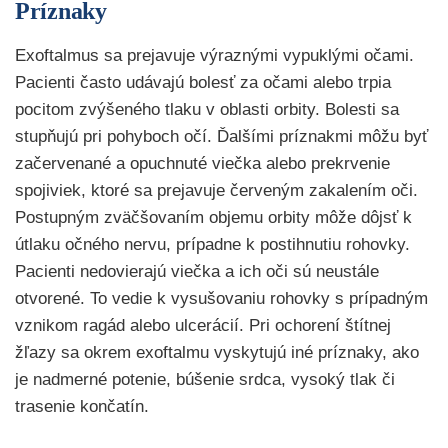
Príznaky
Exoftalmus sa prejavuje výraznými vypuklými očami.
Pacienti často udávajú bolesť za očami alebo trpia
pocitom zvýšeného tlaku v oblasti orbity. Bolesti sa
stupňujú pri pohyboch očí. Ďalšími príznakmi môžu byť
začervenané a opuchnuté viečka alebo prekrvenie
spojiviek, ktoré sa prejavuje červeným zakalením oči.
Postupným zväčšovaním objemu orbity môže dôjsť k
útlaku očného nervu, prípadne k postihnutiu rohovky.
Pacienti nedovierajú viečka a ich oči sú neustále
otvorené. To vedie k vysušovaniu rohovky s prípadným
vznikom ragád alebo ulcerácií. Pri ochorení štítnej
žľazy sa okrem exoftalmu vyskytujú iné príznaky, ako
je nadmerné potenie, búšenie srdca, vysoký tlak či
trasenie končatín.