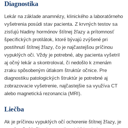
Diagnostika
Lekár na základe anamnézy, klinického a laboratórneho
vyšetrenia posúdi stav pacienta. Z krvných testov sa
zisťujú hladiny hormónov štítnej žľazy a prítomnosť
špecifických protilátok, ktoré bývajú zvýšené pri
postihnutí štítnej žľazy, čo je najčastejšou príčinou
vypuklých oči. Vždy je potrebné, aby pacienta vyšetril
aj očný lekár a skontroloval, či nedošlo k zmenám
zraku spôsobeným útlakom štruktúr očnice. Pre
diagnostiku patologických štruktúr je potrebné aj
zobrazovacie vyšetrenie, najčastejšie sa využíva CT
alebo magnetická rezonancia (MRI).
Liečba
Ak je príčinou vypuklých očí ochorenie štítnej žľazy, je