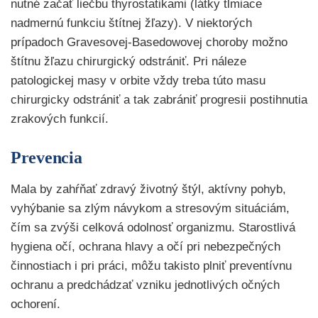
nutné začať liečbu thyrostatikami (látky tlmiace
nadmernú funkciu štítnej žľazy). V niektorých
prípadoch Gravesovej-Basedowovej choroby možno
štítnu žľazu chirurgický odstrániť. Pri náleze
patologickej masy v orbite vždy treba túto masu
chirurgicky odstrániť a tak zabrániť progresii postihnutia
zrakových funkcií.
Prevencia
Mala by zahŕňať zdravý životný štýl, aktívny pohyb,
vyhýbanie sa zlým návykom a stresovým situáciám,
čím sa zvýši celková odolnosť organizmu. Starostlivá
hygiena očí, ochrana hlavy a očí pri nebezpečných
činnostiach i pri práci, môžu takisto plniť preventívnu
ochranu a predchádzať vzniku jednotlivých očných
ochorení.