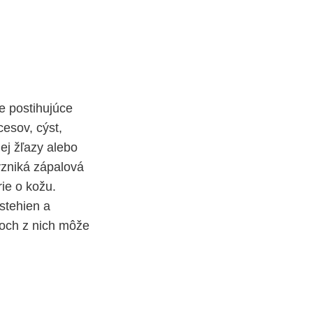
ie postihujúce
cesov, cýst,
ej žľazy alebo
 vzniká zápalová
rie o kožu.
stehien a
adoch z nich môže