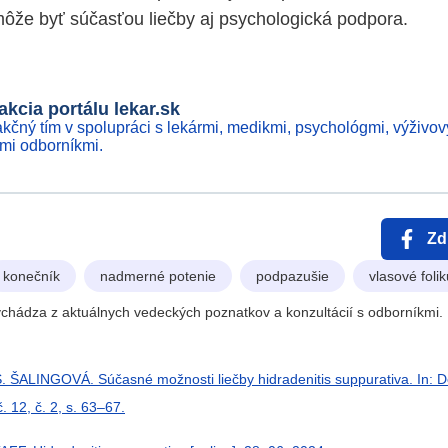
 môže byť súčasťou liečby aj psychologická podpora.
kcia portálu lekar.sk
kčný tím v spolupráci s lekármi, medikmi, psychológmi, výživov
ími odborníkmi.
Zd
konečník
nadmerné potenie
podpazušie
vlasové folik
chádza z aktuálnych vedeckých poznatkov a konzultácií s odborníkmi. 
 ŠALINGOVÁ. Súčasné možnosti liečby hidradenitis suppurativa. In: D
č. 12, č. 2, s. 63–67.