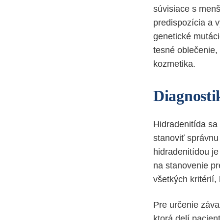
súvisiace s menš
predispozícia a 
genetické mutáci
tesné oblečenie,
kozmetika.
Diagnosti
Hidradenitída sa
stanoviť správnu 
hidradenitídou j
na stanovenie pr
všetkých kritérií,
Pre určenie záva
ktorá delí pacient