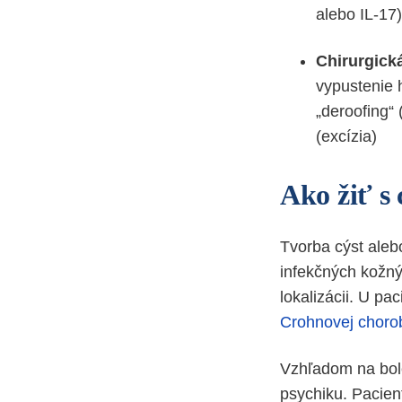
alebo IL-17
Chirurgická
vypustenie h
„deroofing“ 
(excízia)
Ako žiť s
Tvorba cýst alebo
infekčných kožný
lokalizácii. U p
Crohnovej choro
Vzhľadom na bole
psychiku. Pacient