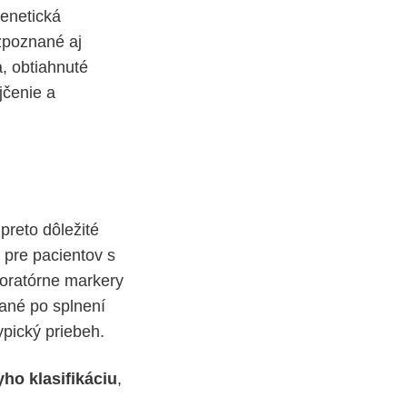
enetická
ozpoznané aj
, obtiahnuté
jčenie a
preto dôležité
 pre pacientov s
boratórne markery
ané po splnení
typický priebeh.
yho klasifikáciu
,