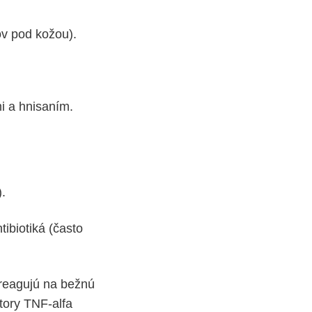
ov pod kožou).
i a hnisaním.
.
tibiotiká (často
ereagujú na bežnú
ítory TNF-alfa