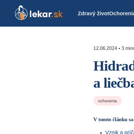
Zdravý život
Ochoreni
12.06.2024 • 3 minú
Hidrad
a liečb
ochorenia
V tomto článku sa
Vznik a príč