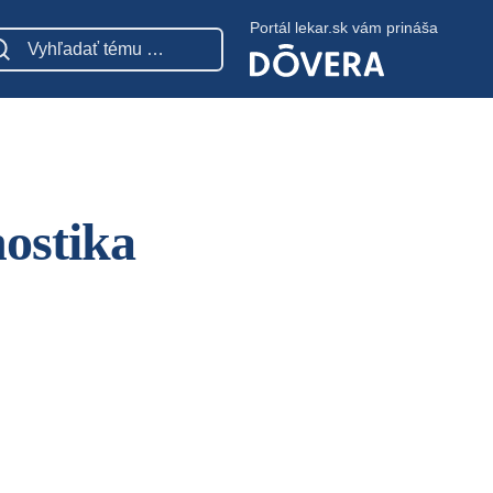
Portál lekar.sk vám prináša
nostika