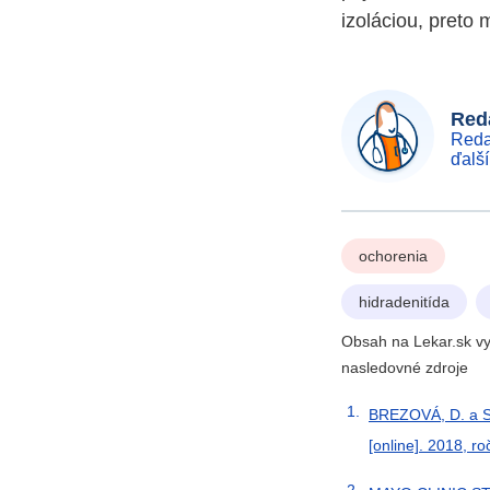
izoláciou, preto
Reda
Reda
ďalš
ochorenia
hidradenitída
Obsah na Lekar.sk vy
nasledovné zdroje
BREZOVÁ, D. a S.
[online]. 2018, ro