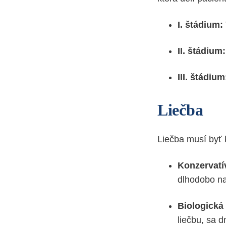
I. štádium:
II. štádium:
III. štádium
Liečba
Liečba musí byť 
Konzervatí
dlhodobo na 
Biologická 
liečbu, sa d