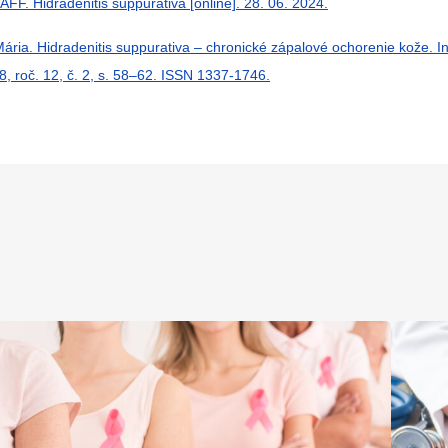
F. Hidradenitis suppurativa [online]. 28. 06. 2024.
ia. Hidradenitis suppurativa – chronické zápalové ochorenie kože. In
18, roč. 12, č. 2, s. 58–62. ISSN 1337-1746.