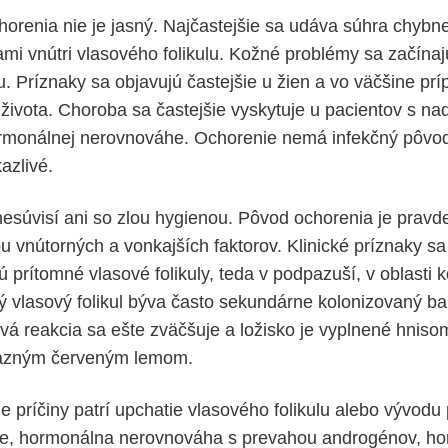
orenia nie je jasný. Najčastejšie sa udáva súhra chybne
mi vnútri vlasového folikulu. Kožné problémy sa začínajú
u. Príznaky sa objavujú častejšie u žien a vo väčšine pr
života. Choroba sa častejšie vyskytuje u pacientov s na
hormonálnej nerovnováhe. Ochorenie nemá infekčný pôvod,
azlivé.
že nesúvisí ani so zlou hygienou. Pôvod ochorenia je pra
 vnútorných a vonkajších faktorov. Klinické príznaky sa
ú prítomné vlasové folikuly, teda v podpazuší, v oblasti 
tý vlasový folikul býva často sekundárne kolonizovaný ba
vá reakcia sa ešte zväčšuje a ložisko je vyplnené hnisom
ýrazným červeným lemom.
e príčiny patrí upchatie vlasového folikulu alebo vývodu 
e, hormonálna nerovnováha s prevahou androgénov, h