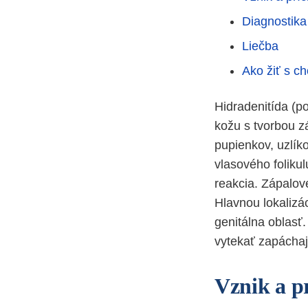
Diagnostika
Liečba
Ako žiť s c
Hidradenitída (po
kožu s tvorbou z
pupienkov, uzlík
vlasového folikul
reakcia. Zápalové
Hlavnou lokalizá
genitálna oblasť.
vytekať zapáchaj
Vznik a p