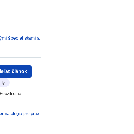
ými špecialistami a
ieľať článok
uly
Použili sme
ermatológia pre prax