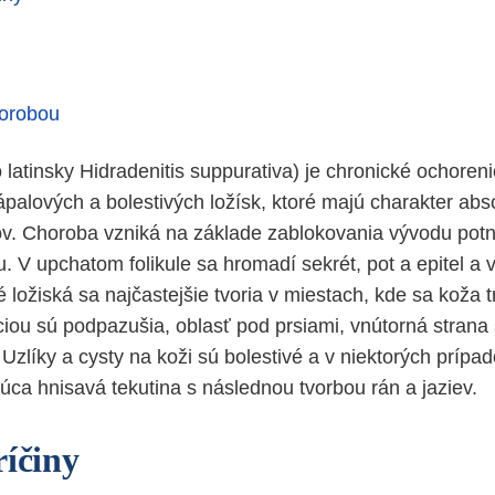
horobou
 latinsky Hidradenitis suppurativa) je chronické ochoren
ápalových a bolestivých ložísk, ktoré majú charakter abs
ov. Choroba vzniká na základe zablokovania vývodu potn
u. V upchatom folikule sa hromadí sekrét, pot a epitel a
 ložiská sa najčastejšie tvoria v miestach, kde sa koža t
ciou sú podpazušia, oblasť pod prsiami, vnútorná strana 
 Uzlíky a cysty na koži sú bolestivé a v niektorých príp
úca hnisavá tekutina s následnou tvorbou rán a jaziev.
ríčiny