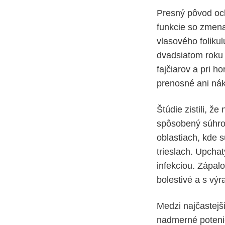
Presný pôvod och
funkcie so zmena
vlasového folikul
dvadsiatom roku 
fajčiarov a pri 
prenosné ani nák
Štúdie zistili, 
spôsobený súhrou
oblastiach, kde s
trieslach. Upcha
infekciou. Zápalo
bolestivé a s v
Medzi najčastejši
nadmerné poteni