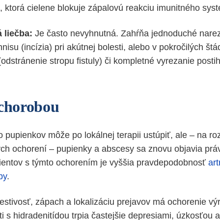
), ktorá cielene blokuje zápalovú reakciu imunitného sys
 liečba:
Je často nevyhnutná. Zahŕňa jednoduché narez
nisu (incízia) pri akútnej bolesti, alebo v pokročilých štá
(odstránenie stropu fistuly) či kompletné vyrezanie posti
 chorobou
 pupienkov môže po lokálnej terapii ustúpiť, ale – na ro
ch ochorení – pupienky a abscesy sa znovu objavia práve 
acientov s týmto ochorením je vyššia pravdepodobnosť
art
by
.
stivosť, zápach a lokalizáciu prejavov má ochorenie v
i s hidradenitídou trpia častejšie depresiami, úzkosťou 