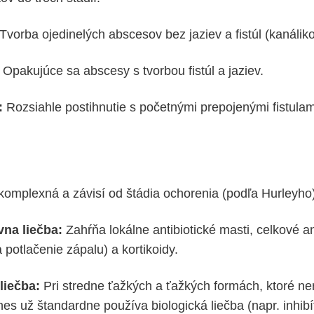
Tvorba ojedinelých abscesov bez jaziev a fistúl (kanálik
Opakujúce sa abscesy s tvorbou fistúl a jaziev.
:
Rozsiahle postihnutie s početnými prepojenými fistulam
komplexná a závisí od štádia ochorenia (podľa Hurleyho)
vna liečba:
Zahŕňa lokálne antibiotické masti, celkové an
potlačenie zápalu) a kortikoidy.
liečba:
Pri stredne ťažkých a ťažkých formách, ktoré n
nes už štandardne používa biologická liečba (napr. inhib