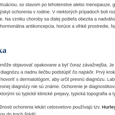
truáciou, so stavom po tehotenstve alebo menopauze, g
výskyt ochorenia v rodine. V niektorých prípadoch boli r
e. Na vzniku choroby sa ďalej podieľa obezita a nadváha
 hormonálna antikoncepcia, horúce a vlhké prostredie, fa
ka
 môže objavovať opakovane a byť čoraz závažnejšia. Je 
diagnózu a riadnu liečbu podstúpiť čo najskôr. Prvý krok
e hovoriť s dermatológom, aby určil presnú diagnózu. La
esnej diagnózy nie sú známe. Ochorenie je diagnostikov
 ktorými sú typické klinické prejavy, typická topografia a 
žnosti ochorenia lekári celosvetovo používajú tzv.
Hurle
ov do troch štádií: