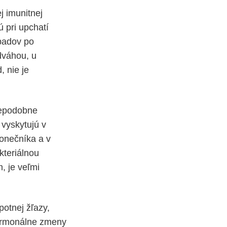
j imunitnej
 pri upchatí
ípadov po
dváhou, u
 nie je
vdepodobne
 vyskytujú v
konečníka a v
kteriálnou
, je veľmi
potnej žľazy,
ormonálne zmeny