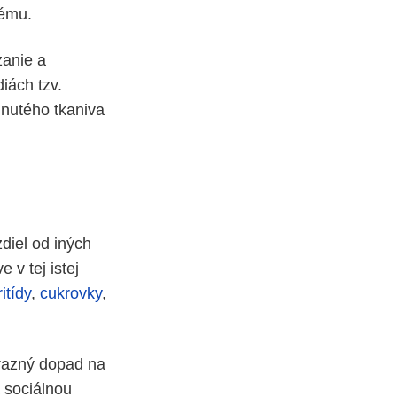
tému.
anie a
diách tzv.
hnutého tkaniva
zdiel od iných
v tej istej
ritídy
,
cukrovky
,
ýrazný dopad na
a sociálnou