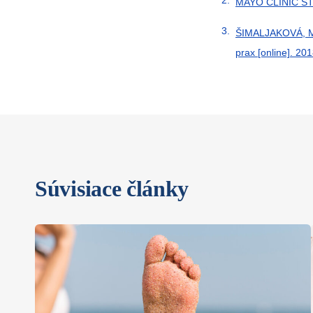
MAYO CLINIC STAF
ŠIMALJAKOVÁ, Már
prax [online]. 20
Súvisiace články