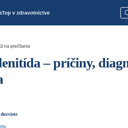
a
Top v zdravotníctve
t na prečítanie
enitída – príčiny, diag
a
 dozviete
iny