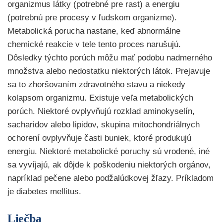
organizmus látky (potrebné pre rast) a energiu
(potrebnú pre procesy v ľudskom organizme).
Metabolická porucha nastane, keď abnormálne
chemické reakcie v tele tento proces narušujú.
Dôsledky týchto porúch môžu mať podobu nadmerného
množstva alebo nedostatku niektorých látok. Prejavuje
sa to zhoršovaním zdravotného stavu a niekedy
kolapsom organizmu. Existuje veľa metabolických
porúch. Niektoré ovplyvňujú rozklad aminokyselín,
sacharidov alebo lipidov, skupina mitochondriálnych
ochorení ovplyvňuje časti buniek, ktoré produkujú
energiu. Niektoré metabolické poruchy sú vrodené, iné
sa vyvíjajú, ak dôjde k poškodeniu niektorých orgánov,
napríklad pečene alebo podžalúdkovej žľazy. Príkladom
je diabetes mellitus.
Liečba