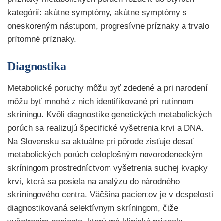
kategórií: akútne symptómy, akútne symptómy s
oneskoreným nástupom, progresívne príznaky a trvalo
prítomné príznaky.
Diagnostika
Metabolické poruchy môžu byť zdedené a pri narodení
môžu byť mnohé z nich identifikované pri rutinnom
skríningu. Kvôli diagnostike genetických metabolických
porúch sa realizujú špecifické vyšetrenia krvi a DNA.
Na Slovensku sa aktuálne pri pôrode zisťuje desať
metabolických porúch celoplošným novorodeneckým
skríningom prostredníctvom vyšetrenia suchej kvapky
krvi, ktorá sa posiela na analýzu do národného
skríningového centra. Väčšina pacientov je v dospelosti
diagnostikovaná selektívnym skríningom, čiže