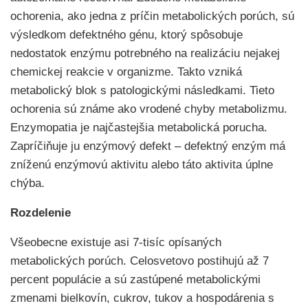
ochorenia, ako jedna z príčin metabolických porúch, sú
výsledkom defektného génu, ktorý spôsobuje
nedostatok enzýmu potrebného na realizáciu nejakej
chemickej reakcie v organizme. Takto vzniká
metabolický blok s patologickými následkami. Tieto
ochorenia sú známe ako vrodené chyby metabolizmu.
Enzymopatia je najčastejšia metabolická porucha.
Zapríčiňuje ju enzýmový defekt – defektný enzým má
zníženú enzýmovú aktivitu alebo táto aktivita úplne
chýba.
Rozdelenie
Všeobecne existuje asi 7-tisíc opísaných
metabolických porúch. Celosvetovo postihujú až 7
percent populácie a sú zastúpené metabolickými
zmenami bielkovín, cukrov, tukov a hospodárenia s