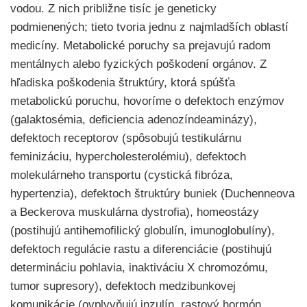
vodou. Z nich približne tisíc je geneticky
podmienených; tieto tvoria jednu z najmladších oblastí
medicíny. Metabolické poruchy sa prejavujú radom
mentálnych alebo fyzických poškodení orgánov. Z
hľadiska poškodenia štruktúry, ktorá spúšťa
metabolickú poruchu, hovoríme o defektoch enzýmov
(galaktosémia, deficiencia adenozíndeaminázy),
defektoch receptorov (spôsobujú testikulárnu
feminizáciu, hypercholesterolémiu), defektoch
molekulárneho transportu (cystická fibróza,
hypertenzia), defektoch štruktúry buniek (Duchenneova
a Beckerova muskulárna dystrofia), homeostázy
(postihujú antihemofilický globulín, imunoglobulíny),
defektoch regulácie rastu a diferenciácie (postihujú
determináciu pohlavia, inaktiváciu X chromozómu,
tumor supresory), defektoch medzibunkovej
komunikácie (ovplyvňujú inzulín, rastový hormón,