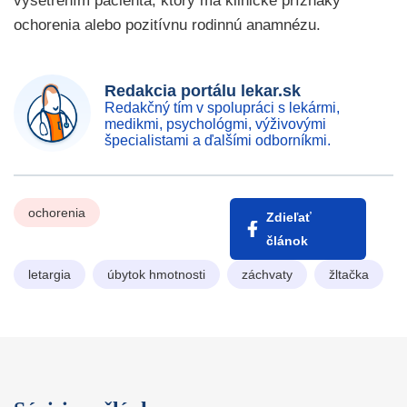
vyšetrením pacienta, ktorý má klinické príznaky
ochorenia alebo pozitívnu rodinnú anamnézu.
Redakcia portálu lekar.sk
Redakčný tím v spolupráci s lekármi,
medikmi, psychológmi, výživovými
špecialistami a ďalšími odborníkmi.
ochorenia
Zdieľať
článok
letargia
úbytok hmotnosti
záchvaty
žltačka