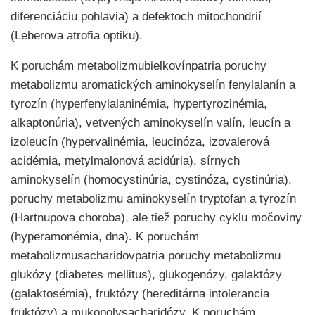
diferenciáciu pohlavia) a defektoch mitochondrií
(Leberova atrofia optiku).
K poruchám metabolizmubielkovínpatria poruchy
metabolizmu aromatických aminokyselín fenylalanín a
tyrozín (hyperfenylalaninémia, hypertyrozinémia,
alkaptonúria), vetvených aminokyselín valín, leucín a
izoleucín (hypervalinémia, leucinóza, izovalerová
acidémia, metylmalonová acidúria), sírnych
aminokyselín (homocystinúria, cystinóza, cystinúria),
poruchy metabolizmu aminokyselín tryptofan a tyrozín
(Hartnupova choroba), ale tiež poruchy cyklu močoviny
(hyperamonémia, dna). K poruchám
metabolizmusacharidovpatria poruchy metabolizmu
glukózy (diabetes mellitus), glukogenózy, galaktózy
(galaktosémia), fruktózy (hereditárna intolerancia
fruktózy) a mukopolysacharidózy. K poruchám