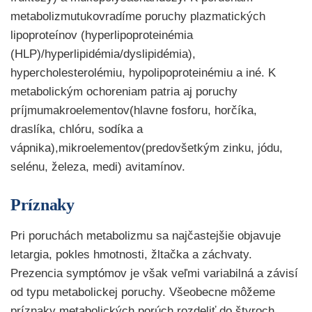
metabolizmutukovradíme poruchy plazmatických
lipoproteínov (hyperlipoproteinémia
(HLP)/hyperlipidémia/dyslipidémia),
hypercholesterolémiu, hypolipoproteinémiu a iné. K
metabolickým ochoreniam patria aj poruchy
príjmumakroelementov(hlavne fosforu, horčíka,
draslíka, chlóru, sodíka a
vápnika),mikroelementov(predovšetkým zinku, jódu,
selénu, železa, medi) avitamínov.
Príznaky
Pri poruchách metabolizmu sa najčastejšie objavuje
letargia, pokles hmotnosti, žltačka a záchvaty.
Prezencia symptómov je však veľmi variabilná a závisí
od typu metabolickej poruchy. Všeobecne môžeme
príznaky metabolických porúch rozdeliť do štyroch