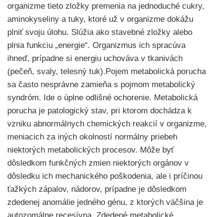
organizme tieto zložky premenia na jednoduché cukry,
aminokyseliny a tuky, ktoré už v organizme dokážu
plniť svoju úlohu. Slúžia ako stavebné zložky alebo
plnia funkciu „energie“. Organizmus ich spracúva
ihneď, prípadne si energiu uchováva v tkanivách
(pečeň, svaly, telesný tuk).Pojem metabolická porucha
sa často nesprávne zamieňa s pojmom metabolický
syndróm. Ide o úplne odlišné ochorenie. Metabolická
porucha je patologický stav, pri ktorom dochádza k
vzniku abnormálnych chemických reakcií v organizme,
meniacich za iných okolností normálny priebeh
niektorých metabolických procesov. Môže byť
dôsledkom funkčných zmien niektorých orgánov v
dôsledku ich mechanického poškodenia, ale i príčinou
ťažkých zápalov, nádorov, prípadne je dôsledkom
zdedenej anomálie jedného génu, z ktorých väčšina je
autozomálne recesívna. Zdedené metabolické