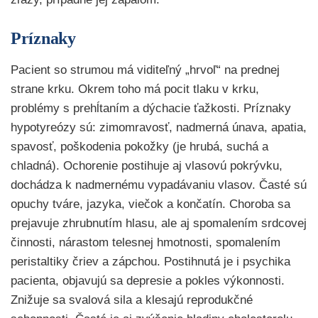
Príznaky
Pacient so strumou má viditeľný „hrvoľ“ na prednej
strane krku. Okrem toho má pocit tlaku v krku,
problémy s prehĺtaním a dýchacie ťažkosti. Príznaky
hypotyreózy sú: zimomravosť, nadmerná únava, apatia,
spavosť, poškodenia pokožky (je hrubá, suchá a
chladná). Ochorenie postihuje aj vlasovú pokrývku,
dochádza k nadmernému vypadávaniu vlasov. Časté sú
opuchy tváre, jazyka, viečok a končatín. Choroba sa
prejavuje zhrubnutím hlasu, ale aj spomalením srdcovej
činnosti, nárastom telesnej hmotnosti, spomalením
peristaltiky čriev a zápchou. Postihnutá je i psychika
pacienta, objavujú sa depresie a pokles výkonnosti.
Znižuje sa svalová sila a klesajú reprodukčné