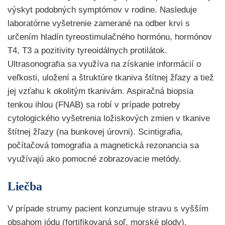
výskyt podobných symptómov v rodine. Nasleduje
laboratórne vyšetrenie zamerané na odber krvi s
určením hladín tyreostimulačného hormónu, hormónov
T4, T3 a pozitivity tyreoidálnych protilátok.
Ultrasonografia sa využíva na získanie informácií o
veľkosti, uložení a štruktúre tkaniva štítnej žľazy a tiež
jej vzťahu k okolitým tkanivám. Aspiračná biopsia
tenkou ihlou (FNAB) sa robí v prípade potreby
cytologického vyšetrenia ložiskových zmien v tkanive
štítnej žľazy (na bunkovej úrovni). Scintigrafia,
počítačová tomografia a magnetická rezonancia sa
využívajú ako pomocné zobrazovacie metódy.
Liečba
V prípade strumy pacient konzumuje stravu s vyšším
obsahom jódu (fortifikovaná soľ, morské plody),