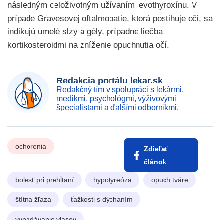
následným celoživotným užívaním levothyroxínu. V
prípade Gravesovej oftalmopatie, ktorá postihuje oči, sa
indikujú umelé slzy a gély, prípadne liečba
kortikosteroidmi na zníženie opuchnutia očí.
Redakcia portálu lekar.sk
Redakčný tím v spolupráci s lekármi,
medikmi, psychológmi, výživovými
špecialistami a ďalšími odborníkmi.
ochorenia
Zdieľať
článok
bolesť pri prehĺtaní
hypotyreóza
opuch tváre
štítna žľaza
ťažkosti s dýchaním
vypadávanie vlasov