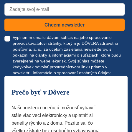
Chcem newsletter
Vyplnením emailu dávam súhlas na jeho spracovanie
prevádzkovateľovi stránky, ktorým je DÔVERA zdravotná
poisťovňa, a. s., za účelom zasielania newsletterov, s
odkazmi na články a informáciami o súťažiach, ktoré budú
zverejnené na webe
lekar.sk
. Svoj súhlas môžete
kedykoľvek odvolať prostredníctvom linku priamo v
newslettri.
Informácie o spracovaní osobných údajov.
Prečo byť v Dôvere
Naši poistenci oceňujú možnosť vybaviť
stále viac vecí elektronicky a uplatniť si
benefity rýchlo a z domu. Pozrite sa, čo
všetko získate bez osobného vybavovania.