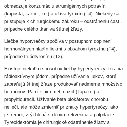
obmedzuje konzumáciu strumigénnych potravín
(kapusta, karfiol, kel) a užíva tyroxín (T4). Niekedy sa
pristupuje k chirurgickému zákroku – odstráneniu časti,
prípadne celého tkaniva štítnej žľazy.
Liečba hypotyreózy spočíva v postupnom doplnení
hormonálnych hladín liekmi s obsahom tyroxínu (T4),
prípadne trijódtyronínu (T3).
Existuje niekoľko spôsobov liečby hypertyreózy: terapia
rádioaktívnym jódom, prípadne užívanie liekov, ktoré
zabraňujú štítnej žľaze produkovať nadmerné množstvo
hormónov. Patrí k nim metimazol (Tapazol) a
propyltiouracil. Užívanie beta blokátorov chorobu
nelieči, ale môže zmierniť príznaky hypertyreózy, ako
je tremor, zrýchlená srdcová frekvencia a palpitácie.
Tyreoidektómia je chirurgické odstránenie žľazy s