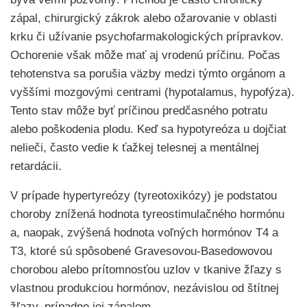
zápal, chirurgický zákrok alebo ožarovanie v oblasti
krku či užívanie psychofarmakologických prípravkov.
Ochorenie však môže mať aj vrodenú príčinu. Počas
tehotenstva sa porušia väzby medzi týmto orgánom a
vyššími mozgovými centrami (hypotalamus, hypofýza).
Tento stav môže byť príčinou predčasného potratu
alebo poškodenia plodu. Keď sa hypotyreóza u dojčiat
nelieči, často vedie k ťažkej telesnej a mentálnej
retardácii.
V prípade hypertyreózy (tyreotoxikózy) je podstatou
choroby znížená hodnota tyreostimulačného hormónu
a, naopak, zvýšená hodnota voľných hormónov T4 a
T3, ktoré sú spôsobené Gravesovou-Basedowovou
chorobou alebo prítomnosťou uzlov v tkanive žľazy s
vlastnou produkciou hormónov, nezávislou od štítnej
žľazy, prípadne jej zápalom.