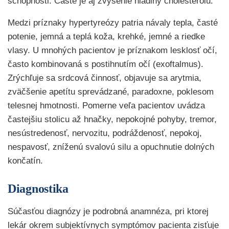
schopnosti. Časté je aj zvýšenie hladiny cholesterolu.
Medzi príznaky hypertyreózy patria návaly tepla, časté
potenie, jemná a teplá koža, krehké, jemné a riedke
vlasy. U mnohých pacientov je príznakom lesklosť očí,
často kombinovaná s postihnutím očí (exoftalmus).
Zrýchľuje sa srdcová činnosť, objavuje sa arytmia,
zväčšenie apetítu sprevádzané, paradoxne, poklesom
telesnej hmotnosti. Pomerne veľa pacientov uvádza
častejšiu stolicu až hnačky, nepokojné pohyby, tremor,
nesústredenosť, nervozitu, podráždenosť, nepokoj,
nespavosť, zníženú svalovú silu a opuchnutie dolných
končatín.
Diagnostika
Súčasťou diagnózy je podrobná anamnéza, pri ktorej
lekár okrem subjektívnych symptómov pacienta zisťuje