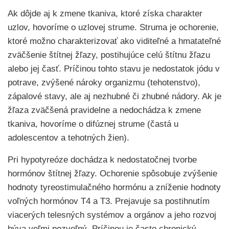
Ak dôjde aj k zmene tkaniva, ktoré získa charakter
uzlov, hovoríme o uzlovej strume. Struma je ochorenie,
ktoré možno charakterizovať ako viditeľné a hmatateľné
zväčšenie štítnej žľazy, postihujúce celú štítnu žľazu
alebo jej časť. Príčinou tohto stavu je nedostatok jódu v
potrave, zvýšené nároky organizmu (tehotenstvo),
zápalové stavy, ale aj nezhubné či zhubné nádory. Ak je
žľaza zväčšená pravidelne a nedochádza k zmene
tkaniva, hovoríme o difúznej strume (častá u
adolescentov a tehotných žien).
Pri hypotyreóze dochádza k nedostatočnej tvorbe
hormónov štítnej žľazy. Ochorenie spôsobuje zvýšenie
hodnoty tyreostimulačného hormónu a zníženie hodnoty
voľných hormónov T4 a T3. Prejavuje sa postihnutím
viacerých telesných systémov a orgánov a jeho rozvoj
býva veľmi pozvoľný. Príčinou je často chronický