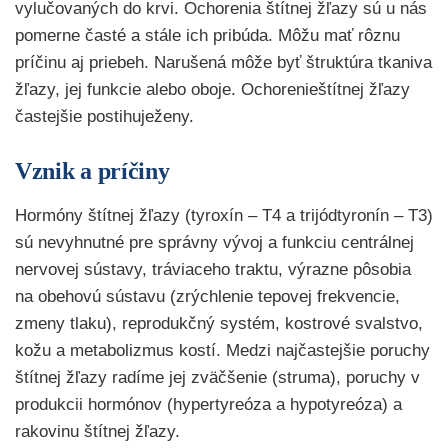
vylučovaných do krvi. Ochorenia štítnej žľazy sú u nás
pomerne časté a stále ich pribúda. Môžu mať rôznu
príčinu aj priebeh. Narušená môže byť štruktúra tkaniva
žľazy, jej funkcie alebo oboje. Ochorenieštítnej žľazy
častejšie postihuježeny.
Vznik a príčiny
Hormóny štítnej žľazy (tyroxín – T4 a trijódtyronín – T3)
sú nevyhnutné pre správny vývoj a funkciu centrálnej
nervovej sústavy, tráviaceho traktu, výrazne pôsobia
na obehovú sústavu (zrýchlenie tepovej frekvencie,
zmeny tlaku), reprodukčný systém, kostrové svalstvo,
kožu a metabolizmus kostí. Medzi najčastejšie poruchy
štítnej žľazy radíme jej zväčšenie (struma), poruchy v
produkcii hormónov (hypertyreóza a hypotyreóza) a
rakovinu štítnej žľazy.