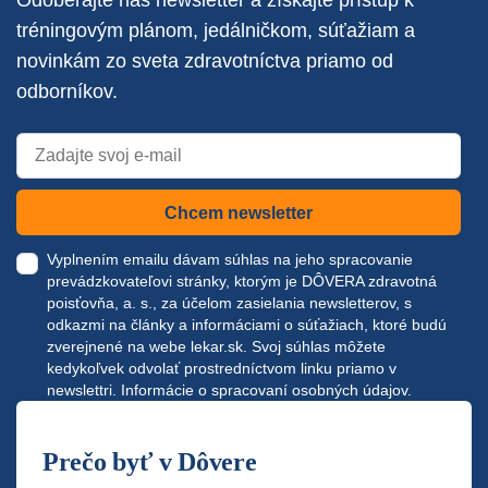
Odoberajte náš newsletter a získajte prístup k
tréningovým plánom, jedálničkom, súťažiam a
novinkám zo sveta zdravotníctva priamo od
odborníkov.
Chcem newsletter
Vyplnením emailu dávam súhlas na jeho spracovanie
prevádzkovateľovi stránky, ktorým je DÔVERA zdravotná
poisťovňa, a. s., za účelom zasielania newsletterov, s
odkazmi na články a informáciami o súťažiach, ktoré budú
zverejnené na webe
lekar.sk
. Svoj súhlas môžete
kedykoľvek odvolať prostredníctvom linku priamo v
newslettri.
Informácie o spracovaní osobných údajov.
Prečo byť v Dôvere