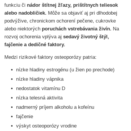
funkciu či
nádor štítnej žľazy, prištítnych teliesok
alebo nadobličiek.
Môže sa objaviť aj pri dlhodobej
podvýžive, chronickom ochorení pečene, cukrovke
alebo niektorých
poruchách vstrebávania živín.
Na
rozvoj ochorenia vplýva aj
sedavý životný štýl,
fajčenie a dedičné faktory.
Medzi rizikové faktory osteoporózy patria:
nízke hladiny estrogénu (u žien po prechode)
nízke hladiny vápnika
nedostatok vitamínu D
nízka telesná aktivita
nadmerný príjem alkoholu a kofeínu
fajčenie
výskyt osteoporózy vrodine