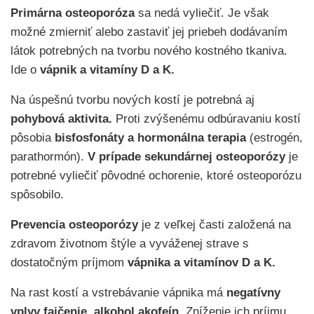
Primárna osteoporóza
sa nedá vyliečiť. Je však
možné zmierniť alebo zastaviť jej priebeh dodávaním
látok potrebných na tvorbu nového kostného tkaniva.
Ide o
vápnik a vitamíny D a K.
Na úspešnú tvorbu nových kostí je potrebná aj
pohybová aktivita.
Proti zvýšenému odbúravaniu kostí
pôsobia
bisfosfonáty a hormonálna terapia
(estrogén,
parathormón).
V prípade sekundárnej osteoporózy
je
potrebné vyliečiť pôvodné ochorenie, ktoré osteoporózu
spôsobilo.
Prevencia osteoporózy
je z veľkej časti založená na
zdravom životnom štýle a vyváženej strave s
dostatočným príjmom
vápnika a vitamínov D a K.
Na rast kostí a vstrebávanie vápnika má
negatívny
vplyv fajčenie, alkohol akofeín.
Zníženie ich príjmu