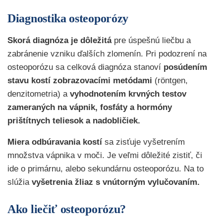
Diagnostika osteoporózy
Skorá diagnóza je dôležitá
pre úspešnú liečbu a
zabránenie vzniku ďalších zlomenín. Pri podozrení na
osteoporózu sa celková diagnóza stanoví
posúdením
stavu kostí zobrazovacími metódami
(röntgen,
denzitometria) a
vyhodnotením krvných testov
zameraných na vápnik, fosfáty a hormóny
prištítnych teliesok a nadobličiek.
Miera odbúravania kostí
sa zisťuje vyšetrením
množstva vápnika v moči. Je veľmi dôležité zistiť, či
ide o primárnu, alebo sekundárnu osteoporózu. Na to
slúžia
vyšetrenia žliaz s vnútorným vylučovaním.
Ako liečiť osteoporózu?