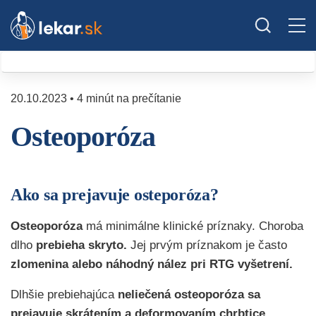
20.10.2023 • 4 minút na prečítanie
Osteoporóza
Ako sa prejavuje osteporóza?
Osteoporóza
má minimálne klinické príznaky. Choroba
dlho
prebieha skryto.
Jej prvým príznakom je často
zlomenina alebo náhodný nález pri RTG vyšetrení.
Dlhšie prebiehajúca
neliečená osteoporóza sa
prejavuje
skrátením a deformovaním chrbtice.