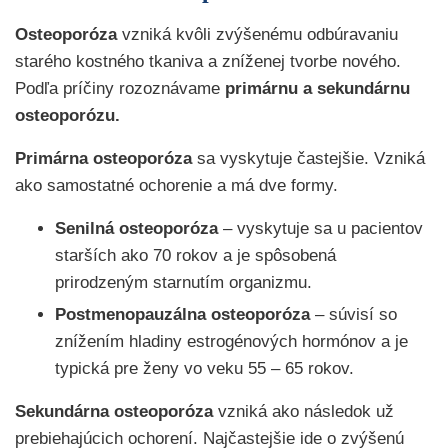
Osteoporóza
vzniká kvôli zvýšenému odbúravaniu
starého kostného tkaniva a zníženej tvorbe nového.
Podľa príčiny rozoznávame
primárnu a sekundárnu
osteoporózu.
Primárna osteoporóza
sa vyskytuje častejšie. Vzniká
ako samostatné ochorenie a má dve formy.
Senilná osteoporóza
– vyskytuje sa u pacientov
starších ako 70 rokov a je spôsobená
prirodzeným starnutím organizmu.
Postmenopauzálna osteoporóza
– súvisí so
znížením hladiny estrogénových hormónov a je
typická pre ženy vo veku 55 – 65 rokov.
Sekundárna osteoporóza
vzniká ako následok už
prebiehajúcich ochorení. Najčastejšie ide o zvýšenú