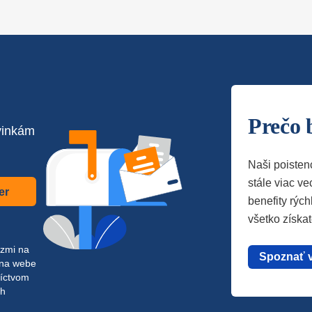
Prečo 
vinkám
Naši poisten
stále viac vec
er
benefity rých
všetko získa
azmi na
Spoznať 
 na webe
níctvom
ch