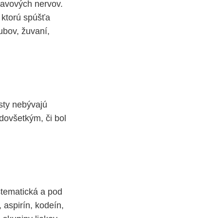
lavových nervov.
 ktorú spúšťa
ubov, žuvaní,
sty nebývajú
edovšetkým, či bol
stematická a pod
 aspirín, kodeín,