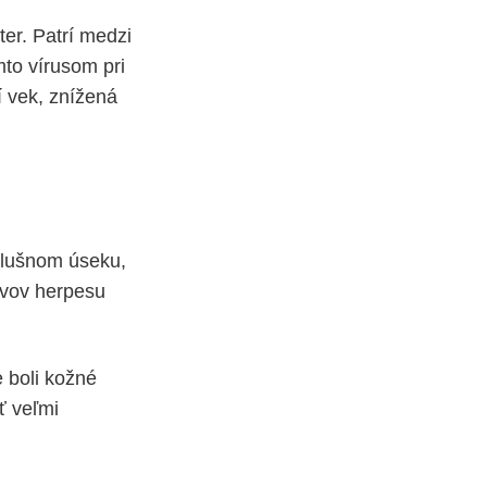
ter. Patrí medzi
to vírusom pri
í vek, znížená
slušnom úseku,
avov herpesu
 boli kožné
ť veľmi