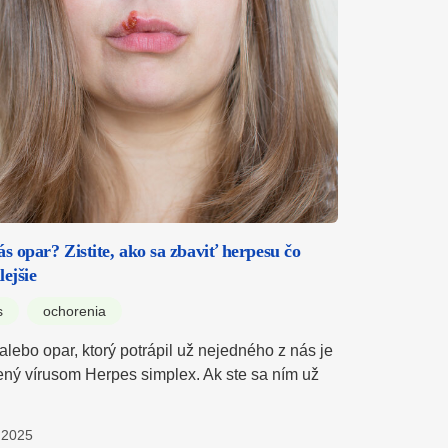
ás opar? Zistite, ako sa zbaviť herpesu čo
lejšie
s
ochorenia
alebo opar, ktorý potrápil už nejedného z nás je
ný vírusom Herpes simplex. Ak ste sa ním už
.2025