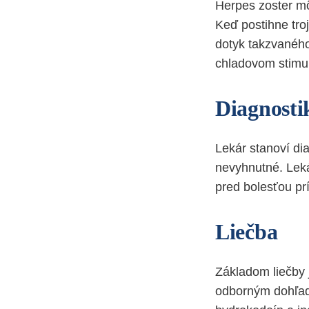
Herpes zoster mô
Keď postihne tro
dotyk takzvaného 
chladovom stimul
Diagnosti
Lekár stanoví di
nevyhnutné. Lekár
pred bolesťou pr
Liečba
Základom liečby j
odborným dohľado