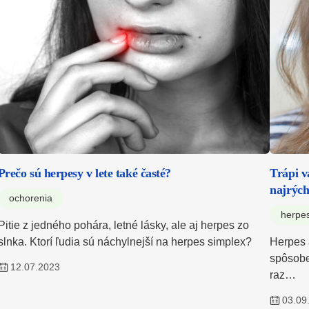
Prečo sú herpesy v lete také časté?
Trápi v
najrých
ochorenia
herpe
Pitie z jedného pohára, letné lásky, ale aj herpes zo
slnka. Ktorí ľudia sú náchylnejší na herpes simplex?
Herpes 
spôsobe
12.07.2023
raz…
03.09