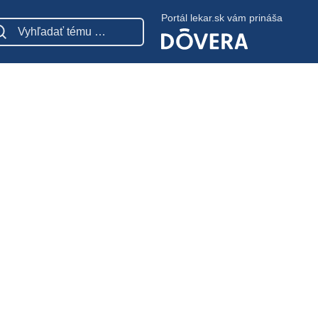
Portál lekar.sk vám prináša