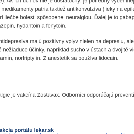
). Ak ich účinok nie je dostatočný, je potrebný výber inej
edikamenty patria taktiež antikonvulzíva (lieky na epile
ri liečbe bolesti spôsobenej neuralgiou. Ďalej je to gabap
zepin, hydantoin a fenytoin.
tidepresíva majú pozitívny vplyv nielen na depresiu, ale
nežiaduce účinky, napríklad sucho v ústach a dvojité vi
ramín, nortriptylín. Z anestetík sa používa lidocain.
lgie je vakcína Zostavax. Odborníci odporúčajú prevent
kcia portálu lekar.sk