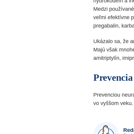
hydrokodeín a iné
Medzi používané m
veľmi efektívne p
pregabalin, karba
Ukázalo sa, že an
Majú však mnohé 
amitriptylín, imip
Prevencia
Prevenciou neura
vo vyššom veku.
Reda