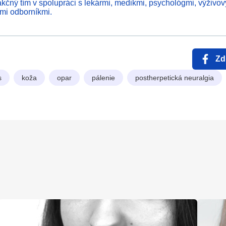
kčný tím v spolupráci s lekármi, medikmi, psychológmi, výživov
ími odborníkmi.
Zd
s
koža
opar
pálenie
postherpetická neuralgia