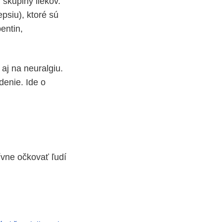
 skupiny liekov.
psiu), ktoré sú
entin,
 aj na neuralgiu.
denie. Ide o
ívne očkovať ľudí