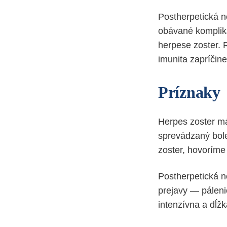
Postherpetická ne
obávané kompliká
herpese zoster. R
imunita zapríčin
Príznaky
Herpes zoster má
sprevádzaný bole
zoster, hovoríme 
Postherpetická n
prejavy — páleni
intenzívna a dĺž