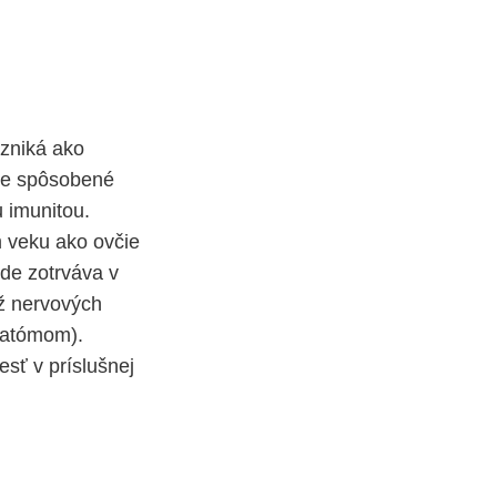
Vzniká ako
nie spôsobené
 imunitou.
m veku ako ovčie
kde zotrváva v
ĺž nervových
matómom).
sť v príslušnej