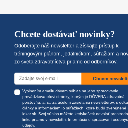
Chcete dostávať novinky?
Odoberajte náš newsletter a získajte prístup k
tréningovým plánom, jedálničkom, súťažiam a no
zo sveta zdravotníctva priamo od odborníkov.
Chcem newslett
Vyplnením emailu dávam súhlas na jeho spracovanie
prevádzkovateľovi stránky, ktorým je DÔVERA zdravotná
poisťovňa, a. s., za účelom zasielania newsletterov, s odk
články a informáciami o súťažiach, ktoré budú zverejnené
lekar.sk
. Svoj súhlas môžete kedykoľvek odvolať prostred
linku priamo v newslettri.
Informácie o spracovaní osobný
údajov.