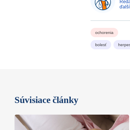
Reda
ďalš
ochorenia
bolesť
herpe
Súvisiace články