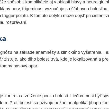
že spôsobiť komplikácie aj v oblasti hlavy a neuralgiu h
jklaný nerv, trigeminus, vyznačuje sa šľahavou bolesťou,
trigger pointu. K tomuto dotyku môže dôjsť pri čistení z
e, rozprávaní.
ka
agnózu na základe anamnézy a klinického vyšetrenia. Te
 zisťuje, ako dlho bolesť trvá, kde je lokalizovaná a pr
ítomný pásový opar.
e kontrola a zníženie pocitu bolesti. Liečba musí byť sy
m. Proti bolesti sa užívajú bežné analgetiká (ibuprofen,