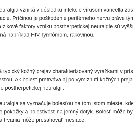
uralgia vzniká v dôsledku infekcie vírusom varicella zos
cie. Príčinou je poškodenie periférneho nervu práve tým
izikové faktory vzniku postherpetickej neuralgie sú vyšš
ená napríklad HIV, lymfómom, rakovinou.
 typický kožný prejav charakterizovaný vyrážkami v prí
sťou. Ak bolesť pretrváva aj po vymiznutí kožných prej
o postherpetickej neuralgii.
euralgia sa vyznačuje bolesťou na tom istom mieste, kde
e pokožky a bolestivosť na jemný dotyk. Bolesť môže by
ka trvania môže presahovať mesiace.