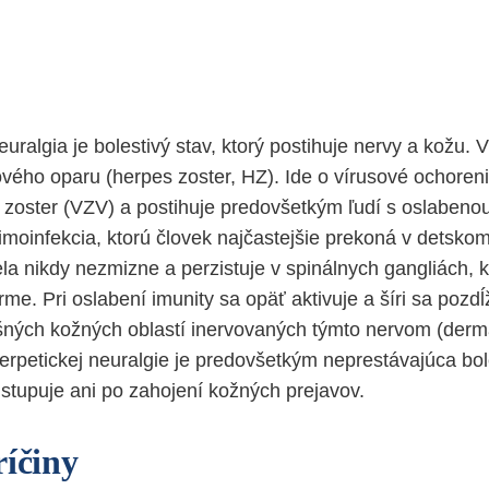
uralgia je bolestivý stav, ktorý postihuje nervy a kožu. 
vého oparu (herpes zoster, HZ). Ide o vírusové ochore
a zoster (VZV) a postihuje predovšetkým ľudí s oslabenou
imoinfekcia, ktorú človek najčastejšie prekoná v detsko
ela nikdy nezmizne a perzistuje v spinálnych gangliách, 
orme. Pri oslabení imunity sa opäť aktivuje a šíri sa pozd
ušných kožných oblastí inervovaných týmto nervom (der
rpetickej neuralgie je predovšetkým neprestávajúca bole
ustupuje ani po zahojení kožných prejavov.
ríčiny