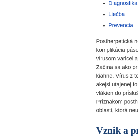
Diagnostika
Liečba
Prevencia
Postherpetická ne
komplikácia páso
vírusom varicell
Začína sa ako pr
kiahne. Vírus z t
akejsi utajenej f
vlákien do prísl
Príznakom posthe
oblasti, ktorá ne
Vznik a p