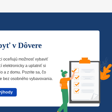
byť v Dôvere
ci oceňujú možnosť vybaviť
í elektronicky a uplatniť si
lo a z domu. Pozrite sa, čo
te bez osobného vybavovania.
výhody