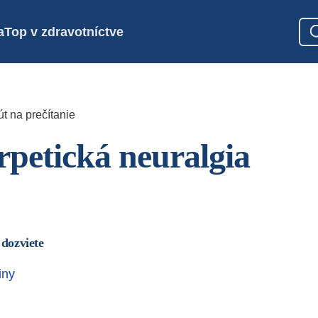
a
Top v zdravotníctve
t na prečítanie
rpetická neuralgia
 dozviete
iny