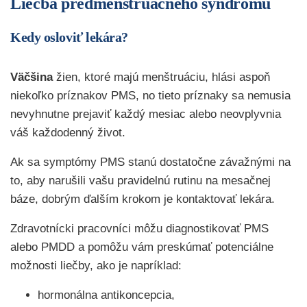
Liečba predmenštruačného syndrómu
Kedy osloviť lekára?
Väčšina
žien, ktoré majú menštruáciu, hlási aspoň
niekoľko príznakov PMS, no tieto príznaky sa nemusia
nevyhnutne prejaviť každý mesiac alebo neovplyvnia
váš každodenný život.
Ak sa symptómy PMS stanú dostatočne závažnými na
to, aby narušili vašu pravidelnú rutinu na mesačnej
báze, dobrým ďalším krokom je kontaktovať lekára.
Zdravotnícki pracovníci môžu diagnostikovať PMS
alebo PMDD a pomôžu vám preskúmať potenciálne
možnosti liečby, ako je napríklad:
hormonálna antikoncepcia,