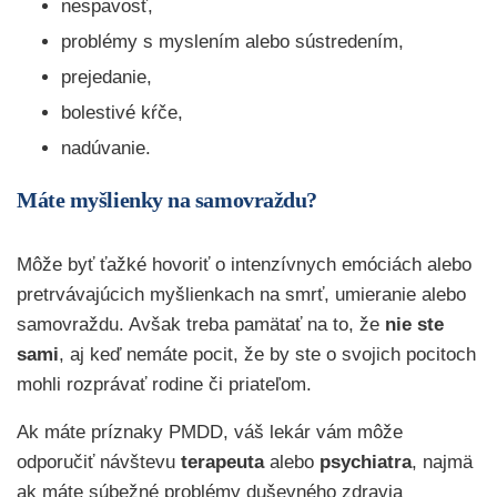
nespavosť,
problémy s myslením alebo sústredením,
prejedanie,
bolestivé kŕče,
nadúvanie.
Máte myšlienky na samovraždu?
Môže byť ťažké hovoriť o intenzívnych emóciách alebo
pretrvávajúcich myšlienkach na smrť, umieranie alebo
samovraždu. Avšak treba pamätať na to, že
nie ste
sami
, aj keď nemáte pocit, že by ste o svojich pocitoch
mohli rozprávať rodine či priateľom.
Ak máte príznaky PMDD, váš lekár vám môže
odporučiť návštevu
terapeuta
alebo
psychiatra
, najmä
ak máte súbežné problémy duševného zdravia