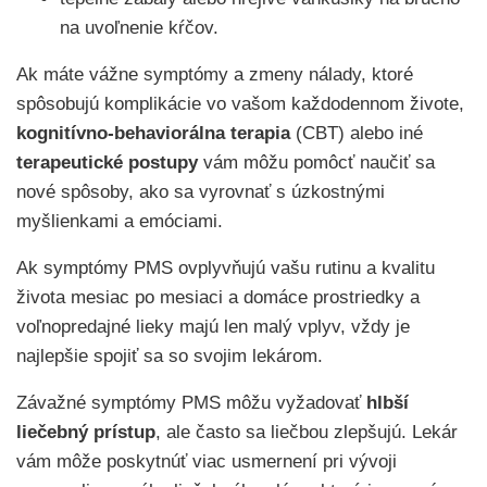
na uvoľnenie kŕčov.
Ak máte vážne symptómy a zmeny nálady, ktoré
spôsobujú komplikácie vo vašom každodennom živote,
kognitívno-behaviorálna terapia
(CBT) alebo iné
terapeutické postupy
vám môžu pomôcť naučiť sa
nové spôsoby, ako sa vyrovnať s úzkostnými
myšlienkami a emóciami.
Ak symptómy PMS ovplyvňujú vašu rutinu a kvalitu
života mesiac po mesiaci a domáce prostriedky a
voľnopredajné lieky majú len malý vplyv, vždy je
najlepšie spojiť sa so svojim lekárom.
Závažné symptómy PMS môžu vyžadovať
hlbší
liečebný prístup
, ale často sa liečbou zlepšujú. Lekár
vám môže poskytnúť viac usmernení pri vývoji