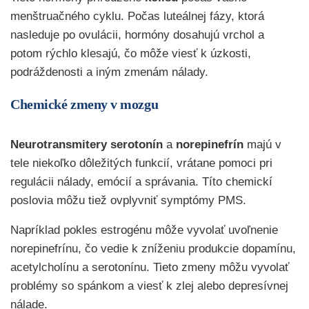
menštruačného cyklu. Počas luteálnej fázy, ktorá
nasleduje po ovulácii, hormóny dosahujú vrchol a
potom rýchlo klesajú, čo môže viesť k úzkosti,
podráždenosti a iným zmenám nálady.
Chemické zmeny v mozgu
Neurotransmitery
serotonín
a
norepinefrín
majú v
tele niekoľko dôležitých funkcií, vrátane pomoci pri
regulácii nálady, emócií a správania. Títo chemickí
poslovia môžu tiež ovplyvniť symptómy PMS.
Napríklad pokles estrogénu môže vyvolať uvoľnenie
norepinefrínu, čo vedie k zníženiu produkcie dopamínu,
acetylcholínu a serotonínu. Tieto zmeny môžu vyvolať
problémy so spánkom a viesť k zlej alebo depresívnej
nálade.