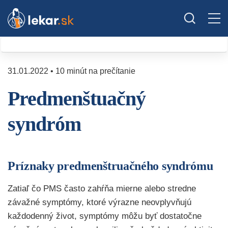
31.01.2022 • 10 minút na prečítanie
Predmenštuačný
syndróm
Príznaky predmenštruačného syndrómu
Zatiaľ čo PMS často zahŕňa mierne alebo stredne
závažné symptómy, ktoré výrazne neovplyvňujú
každodenný život, symptómy môžu byť dostatočne