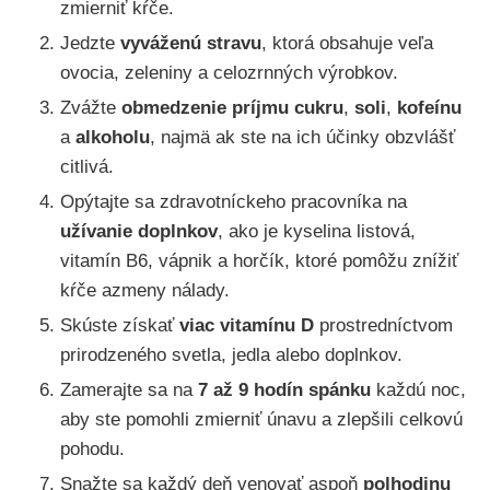
zmierniť kŕče.
Jedzte
vyváženú stravu
, ktorá obsahuje veľa
ovocia, zeleniny a celozrnných výrobkov.
Zvážte
obmedzenie príjmu cukru
,
soli
,
kofeínu
a
alkoholu
, najmä ak ste na ich účinky obzvlášť
citlivá.
Opýtajte sa zdravotníckeho pracovníka na
užívanie doplnkov
, ako je kyselina listová,
vitamín B6, vápnik a horčík, ktoré pomôžu znížiť
kŕče azmeny nálady.
Skúste získať
viac vitamínu D
prostredníctvom
prirodzeného svetla, jedla alebo doplnkov.
Zamerajte sa na
7 až 9 hodín spánku
každú noc,
aby ste pomohli zmierniť únavu a zlepšili celkovú
pohodu.
Snažte sa každý deň venovať aspoň
polhodinu