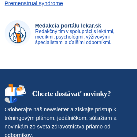
Premenstrual syndrome
Redakcia portálu lekar.sk
Redakčný tím v spolupráci s lekármi,
medikmi, psychológmi, výživovými
špecialistami a ďalšími odborníkmi.
Chcete dostávať novinky?
Odoberajte náš newsletter a získajte prístup k
tréningovým plánom, jedálničkom, súťažiam a
novinkám zo sveta zdravotníctva priamo od
odborníkov.