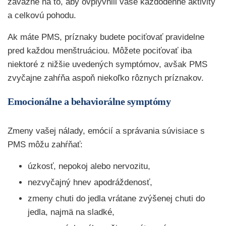
závažné na to, aby ovplyvnili vaše každodenné aktivity
a celkovú pohodu.
Ak máte PMS, príznaky budete pociťovať pravidelne
pred každou menštruáciou. Môžete pociťovať iba
niektoré z nižšie uvedených symptómov, avšak PMS
zvyčajne zahŕňa aspoň niekoľko rôznych príznakov.
Emocionálne a behaviorálne symptómy
Zmeny vašej nálady, emócií a správania súvisiace s
PMS môžu zahŕňať:
úzkosť, nepokoj alebo nervozitu,
nezvyčajný hnev apodráždenosť,
zmeny chuti do jedla vrátane zvýšenej chuti do
jedla, najmä na sladké,