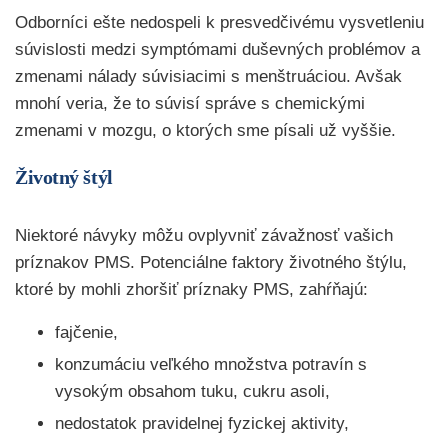
Odborníci ešte nedospeli k presvedčivému vysvetleniu
súvislosti medzi symptómami duševných problémov a
zmenami nálady súvisiacimi s menštruáciou. Avšak
mnohí veria, že to súvisí správe s chemickými
zmenami v mozgu, o ktorých sme písali už vyššie.
Životný štýl
Niektoré návyky môžu ovplyvniť závažnosť vašich
príznakov PMS. Potenciálne faktory životného štýlu,
ktoré by mohli zhoršiť príznaky PMS, zahŕňajú:
fajčenie,
konzumáciu veľkého množstva potravín s
vysokým obsahom tuku, cukru asoli,
nedostatok pravidelnej fyzickej aktivity,