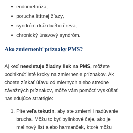
endometrióza,
porucha štítnej žľazy,
syndróm dráždivého čreva,
chronický únavový syndróm.
Ako zmierneniť príznaky PMS?
Aj keď
neexistuje žiadny liek na PMS
, môžete
podniknúť isté kroky na zmiernenie príznakov. Ak
chcete získať úľavu od miernych alebo stredne
závažných príznakov, môže vám pomôcť vyskúšať
nasledujúce stratégie:
Pite
veľa tekutín
, aby ste zmiernili nadúvanie
brucha. Môžu to byť bylinkové čaje, ako je
malinový list alebo harmanček, ktoré môžu