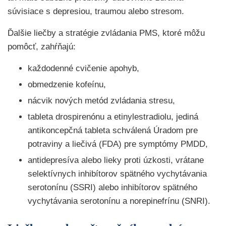
súvisiace s depresiou, traumou alebo stresom.
Ďalšie liečby a stratégie zvládania PMS, ktoré môžu
pomôcť, zahŕňajú:
každodenné cvičenie apohyb,
obmedzenie kofeínu,
nácvik nových metód zvládania stresu,
tableta drospirenónu a etinylestradiolu, jediná
antikoncepčná tableta schválená Úradom pre
potraviny a liečivá (FDA) pre symptómy PMDD,
antidepresíva alebo lieky proti úzkosti, vrátane
selektívnych inhibítorov spätného vychytávania
serotonínu (SSRI) alebo inhibítorov spätného
vychytávania serotonínu a norepinefrínu (SNRI).