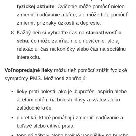
fyzickej aktivite
. Cvičenie môže pomôcť nielen
zmierniť nadúvanie a kŕče, ale môže tiež pomôcť
zmierniť príznaky úzkosti a depresie.
Každý deň si vyhraďte čas na
starostlivosť o
seba
, čo môže zahŕňať nielen cvičenie, ale aj
relaxáciu, čas na koníčky alebo čas na sociálnu
interakciu.
Voľnopredajné lieky
môžu tiež pomôcť znížiť fyzické
symptómy PMS. Možnosti zahŕňajú:
lieky proti bolesti, ako je ibuprofén, aspirín alebo
acetaminofén, na bolesti hlavy a svalov alebo
žalúdočné kŕče,
diuretiká, ktoré pomáhajú zmierniť nadúvanie a
boľavé alebo citlivé prsia,
tepelné zábaly alebo hrejivé vankúšiky na brucho