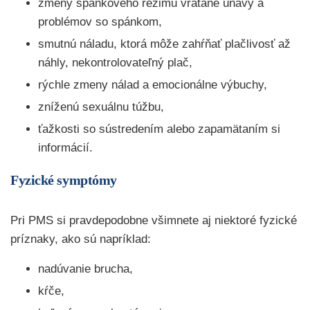
zmeny spánkového režimu vrátane únavy a
problémov so spánkom,
smutnú náladu, ktorá môže zahŕňať plačlivosť až
náhly, nekontrolovateľný plač,
rýchle zmeny nálad a emocionálne výbuchy,
zníženú sexuálnu túžbu,
ťažkosti so sústredením alebo zapamätaním si
informácií.
Fyzické symptómy
Pri PMS si pravdepodobne všimnete aj niektoré fyzické
príznaky, ako sú napríklad:
nadúvanie brucha,
kŕče,