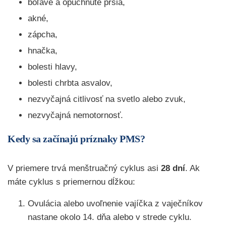
boľavé a opuchnuté prsia,
akné,
zápcha,
hnačka,
bolesti hlavy,
bolesti chrbta asvalov,
nezvyčajná citlivosť na svetlo alebo zvuk,
nezvyčajná nemotornosť.
Kedy sa začínajú príznaky PMS?
V priemere trvá menštruačný cyklus asi
28 dní
. Ak
máte cyklus s priemernou dĺžkou:
Ovulácia alebo uvoľnenie vajíčka z vaječníkov
nastane okolo 14. dňa alebo v strede cyklu.