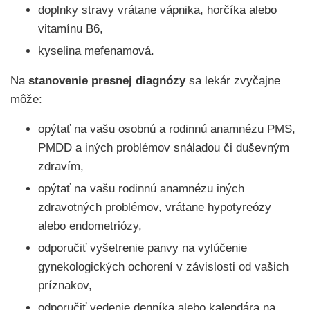
doplnky stravy vrátane vápnika, horčíka alebo
vitamínu B6,
kyselina mefenamová.
Na
stanovenie presnej diagnózy
sa lekár zvyčajne
môže:
opýtať na vašu osobnú a rodinnú anamnézu PMS,
PMDD a iných problémov snáladou či duševným
zdravím,
opýtať na vašu rodinnú anamnézu iných
zdravotných problémov, vrátane hypotyreózy
alebo endometriózy,
odporučiť vyšetrenie panvy na vylúčenie
gynekologických ochorení v závislosti od vašich
príznakov,
odporučiť vedenie denníka alebo kalendára na