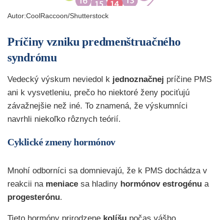
Autor:
CoolRaccoon/Shutterstock
Príčiny vzniku predmenštruačného
syndrómu
Vedecký výskum neviedol k
jednoznačnej
príčine PMS
ani k vysvetleniu, prečo ho niektoré ženy pociťujú
závažnejšie než iné. To znamená, že výskumníci
navrhli niekoľko rôznych teórií.
Cyklické zmeny hormónov
Mnohí odborníci sa domnievajú, že k PMS dochádza v
reakcii na
meniace
sa hladiny
hormónov
estrogénu
a
progesterónu
.
Tieto hormóny prirodzene
kolíšu
počas vášho