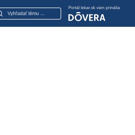
Portál lekar.sk vám prináša