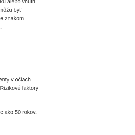
ku alebo vnútri
 môžu byť
tne znakom
.
nty v očiach
 Rizikové faktory
 ako 50 rokov.