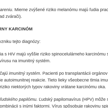
areniu
. Mierne zvýšené riziko melanómu majú ľudia pra
ad zvárači).
RNY KARCINÓM
vzniku tejto diagnózy:
a s HIV majú vyššie riziko spinocelulárneho karcinómu 
vírusu na imunitný systém.
áčajú imunitný systém
. Pacienti po transplantácii orgáno
ie autoimunitnej reakcie. Tieto lieky všeobecne tlmia im
riziko niektorých typov rakoviny vrátane karcinómu oka.
 ľudského papilómu.
Ľudský papilomavírus (HPV) môže 
ombinácii s inými faktormi. Vírus spôsobuje rakovinu sp