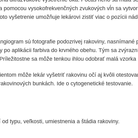
 a pomocou vysokofrekvenčných zvukových vĺn sa vytvor
oto vyšetrenie umožňuje lekárovi zistiť viac o pozícii ná
ngiogram sú fotografie podozrivej rakoviny, nasníman
y po aplikácii farbiva do krvného obehu. Tým sa zvýraz
 Príležitostne sa môže tenkou ihlou odobrať malá vzorka
entom môže lekár vyšetriť rakovinu očí aj kvôli otestova
kovinových bunkách. Ide o cytogenetické testovanie.
 od typu, veľkosti, umiestnenia a štádia rakoviny.