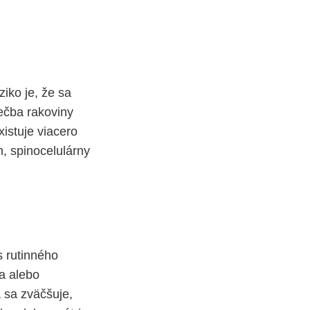
iko je, že sa
iečba rakoviny
xistuje viacero
m, spinocelulárny
 rutinného
la alebo
á sa zväčšuje,