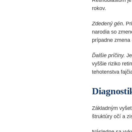
Retinoblastóm je 
rokov.
Zdedený gén.
Pri
narodia so zmeno
prípadne zmena g
Ďalšie príčiny.
Je
vyššie riziko ret
tehotenstva fajči
Diagnosti
Základným vyšetre
štruktúry očí a z
Následne sa vyko