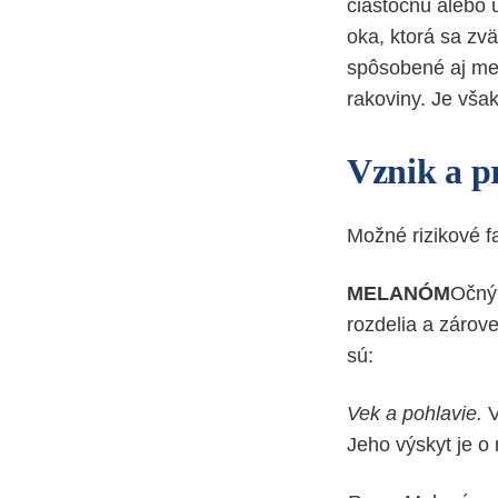
čiastočnú alebo ú
oka, ktorá sa zv
spôsobené aj me
rakoviny. Je vša
Vznik a p
Možné rizikové fa
MELANÓM
Očný 
rozdelia a zárove
sú:
Vek a pohlavie.
V
Jeho výskyt je o 