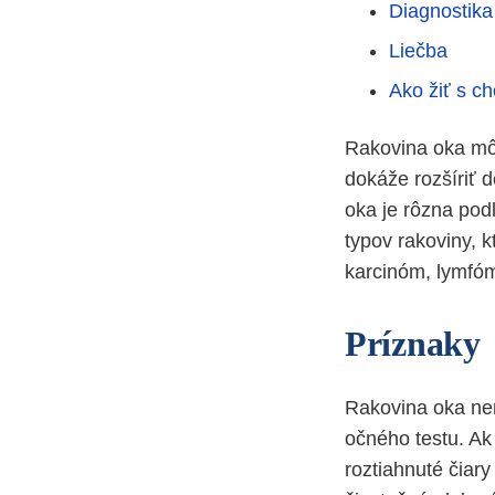
Diagnostika
Liečba
Ako žiť s c
Rakovina oka môž
dokáže rozšíriť d
oka je rôzna podľ
typov rakoviny, k
karcinóm, lymfóm
Príznaky
Rakovina oka nem
očného testu. Ak
roztiahnuté čiar