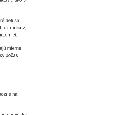
mladšie ako 5
ré deti sa
ho z rodičov,
aternici.
ajú mierne
tky počas
pozrie na
onda umiestni