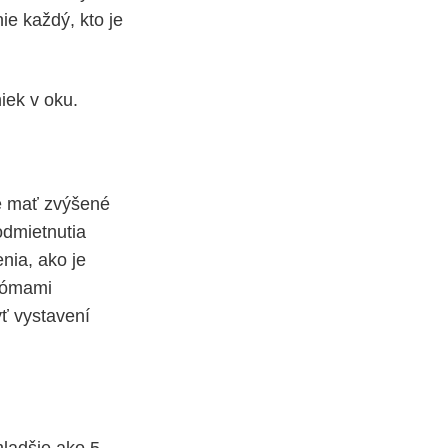
ie každý, kto je
iek v oku.
že mať zvýšené
 odmietnutia
nia, ako je
drómami
yť vystavení