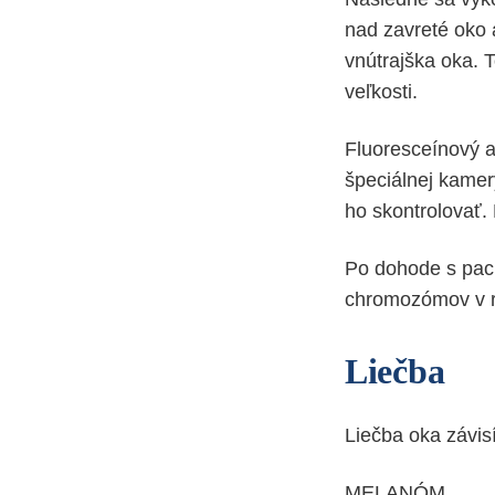
nad zavreté oko
vnútrajška oka. T
veľkosti.
Fluoresceínový a
špeciálnej kamer
ho skontrolovať.
Po dohode s paci
chromozómov v ra
Liečba
Liečba oka závisí
MELANÓM