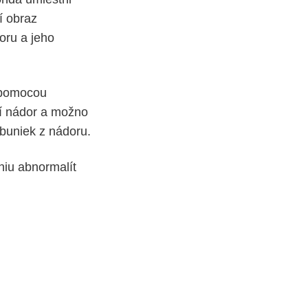
í obraz
doru a jeho
é pomocou
ní nádor a možno
 buniek z nádoru.
niu abnormalít