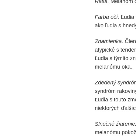
Rasa.
Melanóm ok
Farba očí.
Ľudia 
ako ľudia s hned
Znamienka.
Členo
atypické s tende
Ľudia s týmito z
melanómu oka.
Zdedený syndróm
syndróm rakovin
Ľudia s touto z
niektorých ďalší
Slnečné žiarenie
melanómu pokožky