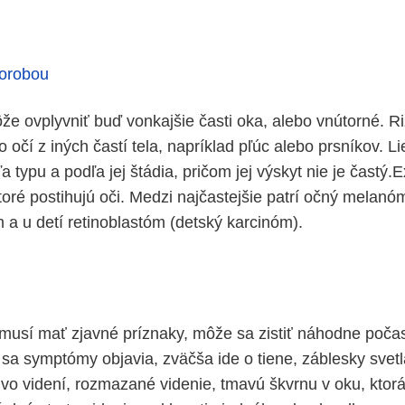
horobou
e ovplyvniť buď vonkajšie časti oka, alebo vnútorné. Riz
o očí z iných častí tela, napríklad pľúc alebo prsníkov. L
a typu a podľa jej štádia, pričom jej výskyt nie je častý.E
toré postihujú oči. Medzi najčastejšie patrí očný melanó
 a u detí retinoblastóm (detský karcinóm).
usí mať zjavné príznaky, môže sa zistiť náhodne počas
 sa symptómy objavia, zväčša ide o tiene, záblesky svet
y vo videní, rozmazané videnie, tmavú škvrnu v oku, ktor