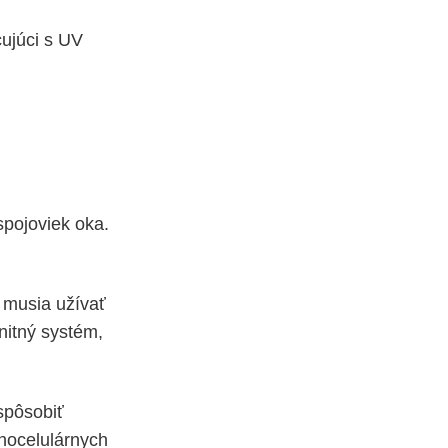
cujúci s UV
spojoviek oka.
v musia užívať
unitný systém,
spôsobiť
inocelulárnych