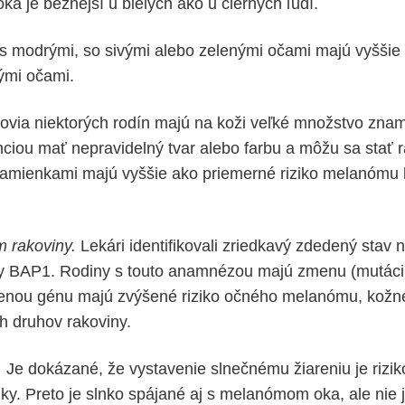
a je bežnejší u bielych ako u čiernych ľudí.
s modrými, so sivými alebo zelenými očami majú vyššie
ými očami.
via niektorých rodín majú na koži veľké množstvo znam
nciou mať nepravidelný tvar alebo farbu a môžu sa stať 
namienkami majú vyššie ako priemerné riziko melanómu 
 rakoviny.
Lekári identifikovali zriedkavý zdedený stav
y BAP1. Rodiny s touto anamnézou majú zmenu (mutáci
menou génu majú zvýšené riziko očného melanómu, kož
ch druhov rakoviny.
.
Je dokázané, že vystavenie slnečnému žiareniu je rizi
. Preto je slnko spájané aj s melanómom oka, ale nie j