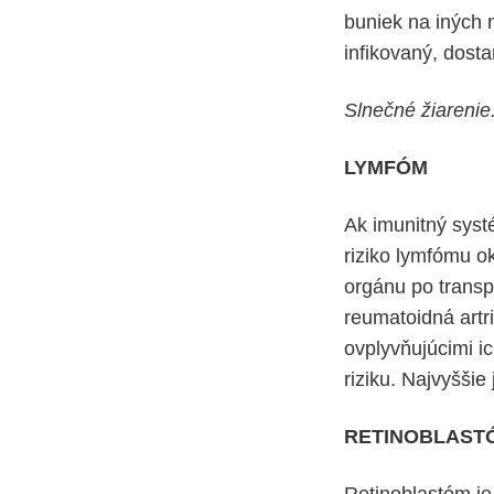
buniek na iných 
infikovaný, dosta
Slnečné žiarenie
LYMFÓM
Ak imunitný syst
riziko lymfómu ok
orgánu po transp
reumatoidná artr
ovplyvňujúcimi ic
riziku. Najvyššie
RETINOBLAST