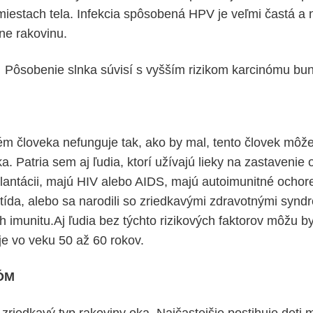
miestach tela. Infekcia spôsobená HPV je veľmi častá a n
ne rakovinu.
.
Pôsobenie slnka súvisí s vyšším rizikom karcinómu bun
ém človeka nefunguje tak, ako by mal, tento človek mô
a. Patria sem aj ľudia, ktorí užívajú lieky na zastavenie
lantácii, majú HIV alebo AIDS, majú autoimunitné ochore
itída, alebo sa narodili so zriedkavými zdravotnými syn
h imunitu.Aj ľudia bez týchto rizikových faktorov môžu b
 je vo veku 50 až 60 rokov.
ÓM