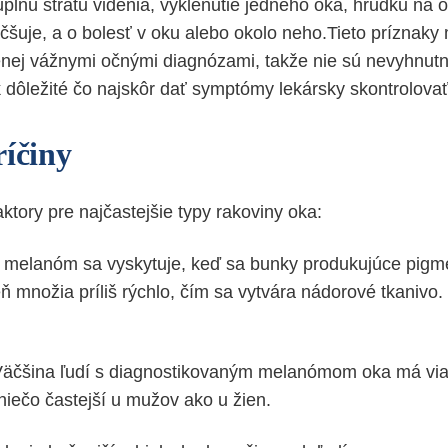
plnú stratu videnia, vyklenutie jedného oka, hrudku na o
äčšuje, a o bolesť v oku alebo okolo neho.Tieto príznaky
nej vážnymi očnými diagnózami, takže nie sú nevyhnu
k dôležité čo najskôr dať symptómy lekársky skontrolovať
ríčiny
ktory pre najčastejšie typy rakoviny oka:
melanóm sa vyskytuje, keď sa bunky produkujúce pigme
ň množia príliš rýchlo, čím sa vytvára nádorové tkanivo.
äčšina ľudí s diagnostikovaným melanómom oka má viac
niečo častejší u mužov ako u žien.