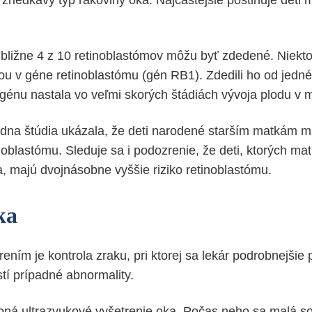
zriedkavý typ rakoviny oka. Najčastejšie postihuje deti 
bližne 4 z 10 retinoblastómov môžu byť zdedené. Niekto
u v géne retinoblastómu (gén RB1). Zdedili ho od jedné
énu nastala vo veľmi skorých štádiách vývoja plodu v m
dna štúdia ukázala, že deti narodené starším matkám m
inoblastómu. Sleduje sa i podozrenie, že deti, ktorých ma
a, majú dvojnásobne vyššie riziko retinoblastómu.
ka
ním je kontrola zraku, pri ktorej sa lekár podrobnejšie 
istí prípadné abnormality.
ná ultrazvukové vyšetrenie oka. Počas neho sa malá s