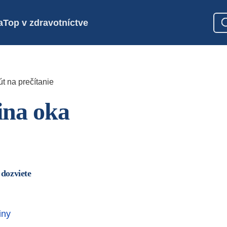
a
Top v zdravotníctve
t na prečítanie
ina oka
 dozviete
iny