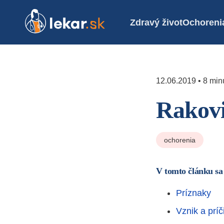
Zdravý život
Ochoreni
12.06.2019 • 8 minú
Rakov
ochorenia
V tomto článku sa
Príznaky
Vznik a príč