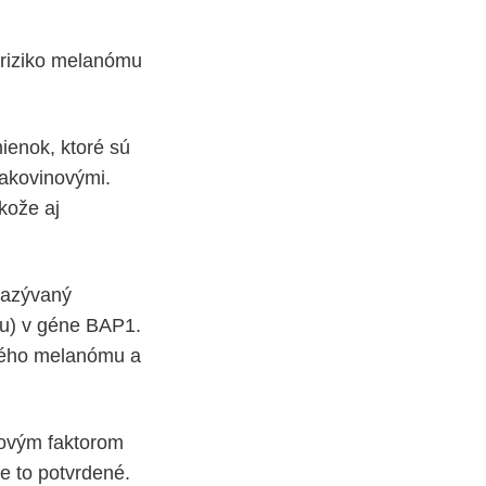
 riziko melanómu
ienok, ktoré sú
rakovinovými.
kože aj
 nazývaný
u) v géne BAP1.
ného melanómu a
kovým faktorom
e to potvrdené.