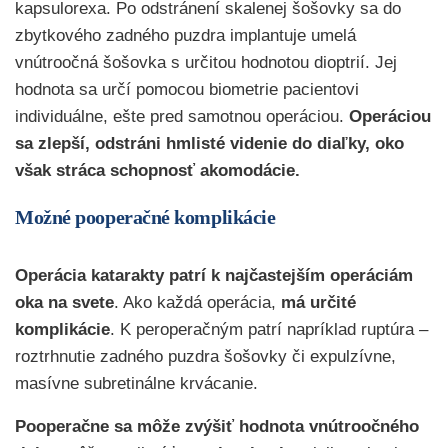
kapsulorexa. Po odstránení skalenej šošovky sa do
zbytkového zadného puzdra implantuje umelá
vnútroočná šošovka s určitou hodnotou dioptrií. Jej
hodnota sa určí pomocou biometrie pacientovi
individuálne, ešte pred samotnou operáciou.
Operáciou
sa zlepší, odstráni hmlisté videnie do diaľky, oko
však stráca schopnosť akomodácie.
Možné pooperačné komplikácie
Operácia katarakty patrí k najčastejším operáciám
oka na svete
. Ako každá operácia,
má určité
komplikácie
. K peroperačným patrí napríklad ruptúra –
roztrhnutie zadného puzdra šošovky či expulzívne,
masívne subretinálne krvácanie.
Pooperačne
sa
môže
zvýšiť
hodnota
vnútroočného