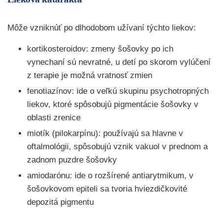
Môže vzniknúť po dlhodobom užívaní týchto liekov:
kortikosteroidov: zmeny šošovky po ich
vynechaní sú nevratné, u detí po skorom vylúčení
z terapie je možná vratnosť zmien
fenotiazínov: ide o veľkú skupinu psychotropných
liekov, ktoré spôsobujú pigmentácie šošovky v
oblasti zrenice
miotík (pilokarpínu): používajú sa hlavne v
oftalmológii, spôsobujú vznik vakuol v prednom a
zadnom puzdre šošovky
amiodarónu: ide o rozšírené antiarytmikum, v
šošovkovom epiteli sa tvoria hviezdičkovité
depozitá pigmentu