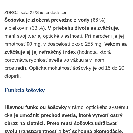
ZDROJ: solar22/Shutterstock.com
Šošovka je zložená prevažne z vody
(66 %)
a bielkovín (33 %).
V priebehu života sa zväčšuje
,
mení svoj tvar aj optické vlastnosti. Pri narodení je jej
hmotnosť 90 mg, v dospelosti okolo 255 mg.
Vekom sa
zväčšuje aj jej refrakčný index
(hodnota, ktorá
porovnáva rýchlosť svetla vo vákuu a v inom
prostredí). Optická mohutnosť šošovky je od 15 do 20
dioptrií.
Funkcia šošovky
Hlavnou funkciou šošovky
v rámci optického systému
oka
je umožniť prechod svetla, ktoré vytvorí ostrý
obraz na sietnici.
Preto musí šošovka udržiavať
svoju transparentnosť
a
byť
schopná akomodácie
.