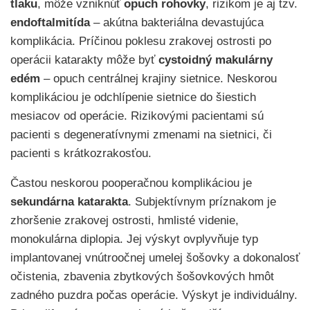
tlaku
, môže vzniknúť
opuch
rohovky
, rizikom je aj tzv.
endoftalmitída
– akútna bakteriálna devastujúca
komplikácia. Príčinou poklesu zrakovej ostrosti po
operácii katarakty môže byť
cystoidný
makulárny
edém
– opuch centrálnej krajiny sietnice. Neskorou
komplikáciou je odchlípenie sietnice do šiestich
mesiacov od operácie. Rizikovými pacientami sú
pacienti s degeneratívnymi zmenami na sietnici, či
pacienti s krátkozrakosťou.
Častou neskorou pooperačnou komplikáciou je
sekundárna
katarakta
. Subjektívnym príznakom je
zhoršenie zrakovej ostrosti, hmlisté videnie,
monokulárna diplopia. Jej výskyt ovplyvňuje typ
implantovanej vnútroočnej umelej šošovky a dokonalosť
očistenia, zbavenia zbytkových šošovkových hmôt
zadného puzdra počas operácie. Výskyt je individuálny.