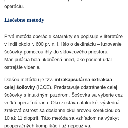
operáciu.
Liečebné metódy
Prvá metóda operácie katarakty sa popisuje v literatúre
v Indii okolo r. 600 pr. n. l. Išlo o deklináciu – luxovanie
šošovky pomocou ihly do sklovcového priestoru.
Manipulácia bola ukončená hneď, ako pacient udal
ostrejšie videnie.
Ďalšou metódou je tzv.
intrakapsulárna extrakcia
celej šošovky
(ICCE). Predstavuje odstránenie celej
šošovky s intaktným puzdrom. Šošovka sa vyberie cez
veľkú operačnú ranu. Oko zostáva afakické, výsledná
zraková ostrosť sa dosiahne okuliarovou korekciou do
10 až 11 dioptrií. Táto metóda sa vzhľadom na výskyt
pooperačných komplikácií už nepoužíva.