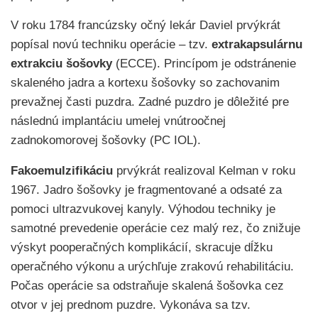
V roku 1784 francúzsky očný lekár Daviel prvýkrát
popísal novú techniku operácie – tzv.
extrakapsulárnu
extrakciu šošovky
(ECCE). Princípom je odstránenie
skaleného jadra a kortexu šošovky so zachovanim
prevažnej časti puzdra. Zadné puzdro je dôležité pre
následnú implantáciu umelej vnútroočnej
zadnokomorovej šošovky (PC IOL).
Fakoemulzifikáciu
prvýkrát realizoval Kelman v roku
1967. Jadro šošovky je fragmentované a odsaté za
pomoci ultrazvukovej kanyly. Výhodou techniky je
samotné prevedenie operácie cez malý rez, čo znižuje
výskyt pooperačných komplikácií, skracuje dĺžku
operačného výkonu a urýchľuje zrakovú rehabilitáciu.
Počas operácie sa odstraňuje skalená šošovka cez
otvor v jej prednom puzdre. Vykonáva sa tzv.