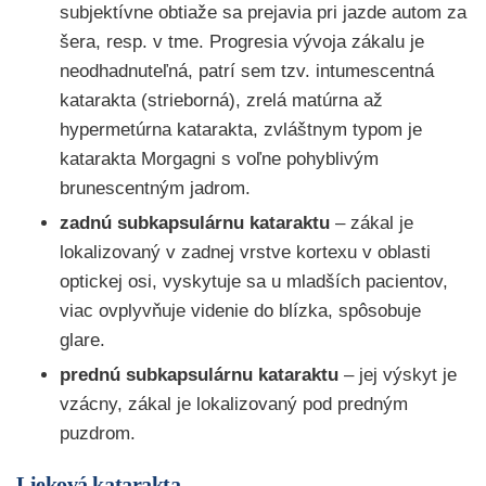
subjektívne obtiaže sa prejavia pri jazde autom za
šera, resp. v tme. Progresia vývoja zákalu je
neodhadnuteľná, patrí sem tzv. intumescentná
katarakta (strieborná), zrelá matúrna až
hypermetúrna katarakta, zvláštnym typom je
katarakta Morgagni s voľne pohyblivým
brunescentným jadrom.
zadnú subkapsulárnu kataraktu
– zákal je
lokalizovaný v zadnej vrstve kortexu v oblasti
optickej osi, vyskytuje sa u mladších pacientov,
viac ovplyvňuje videnie do blízka, spôsobuje
glare.
prednú subkapsulárnu kataraktu
– jej výskyt je
vzácny, zákal je lokalizovaný pod predným
puzdrom.
Lieková katarakta