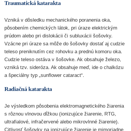
Traumatická katarakta
Vzniká v dôsledku mechanického poranenia oka,
pôsobením chemických látok, pri úraze elektrickým
prúdom alebo pri dislokácii či subluxácii šošovky.
Vzácne pri úraze sa môže do šošovky dostať aj cudzie
teleso preniknutím cez rohovku a prednú komoru oka.
Cudzie teleso ostáva v šošovke. Ak obsahuje železo,
vzniká tzv. sideróza. Ak obsahuje meď, ide o chalkózu
a špeciálny typ „sunflower cataract“.
Radiačná katarakta
Je výsledkom pôsobenia elektromagnetického žiarenia
s rôznou vlnovou dĺžkou (ionizujúce žiarenie, RTG,
ultrafialové, infračervené alebo mikrovlnné žiarenie).
Citlivosť šošovky na ionizujúce žiarenie je mimoriadne