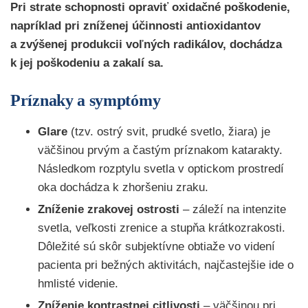
Pri strate schopnosti opraviť oxidačné poškodenie,
napríklad pri zníženej účinnosti antioxidantov
a zvýšenej produkcii voľných radikálov, dochádza
k jej poškodeniu a zakalí sa.
Príznaky a symptómy
Glare
(tzv. ostrý svit, prudké svetlo, žiara) je
väčšinou prvým a častým príznakom katarakty.
Následkom rozptylu svetla v optickom prostredí
oka dochádza k zhoršeniu zraku.
Zníženie zrakovej ostrosti
– záleží na intenzite
svetla, veľkosti zrenice a stupňa krátkozrakosti.
Dôležité sú skôr subjektívne obtiaže vo videní
pacienta pri bežných aktivitách, najčastejšie ide o
hmlisté videnie.
Zníženie kontrastnej citlivosti
– väčšinou pri