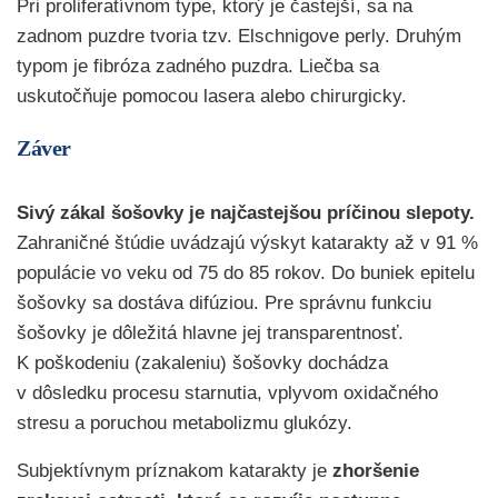
Pri proliferatívnom type, ktorý je častejší, sa na
zadnom puzdre tvoria tzv. Elschnigove perly. Druhým
typom je fibróza zadného puzdra. Liečba sa
uskutočňuje pomocou lasera alebo chirurgicky.
Záver
Sivý zákal šošovky je najčastejšou príčinou slepoty.
Zahraničné štúdie uvádzajú výskyt katarakty až v 91 %
populácie vo veku od 75 do 85 rokov. Do buniek epitelu
šošovky sa dostáva difúziou. Pre správnu funkciu
šošovky je dôležitá hlavne jej transparentnosť.
K poškodeniu (zakaleniu) šošovky dochádza
v dôsledku procesu starnutia, vplyvom oxidačného
stresu a poruchou metabolizmu glukózy.
Subjektívnym príznakom katarakty je
zhoršenie