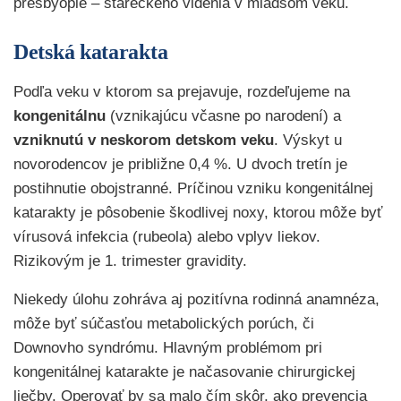
presbyopie – stareckého videnia v mladšom veku.
Detská katarakt
a
Podľa veku v ktorom sa prejavuje, rozdeľujeme na
kongenitálnu
(vznikajúcu včasne po narodení) a
vzniknutú
v
neskorom
detskom
veku
. Výskyt u
novorodencov je približne 0,4 %. U dvoch tretín je
postihnutie obojstranné. Príčinou vzniku kongenitálnej
katarakty je pôsobenie škodlivej noxy, ktorou môže byť
vírusová infekcia (rubeola) alebo vplyv liekov.
Rizikovým je 1. trimester gravidity.
Niekedy úlohu zohráva aj pozitívna rodinná anamnéza,
môže byť súčasťou metabolických porúch, či
Downovho syndrómu. Hlavným problémom pri
kongenitálnej katarakte je načasovanie chirurgickej
liečby. Operovať by sa malo čím skôr, ako prevencia