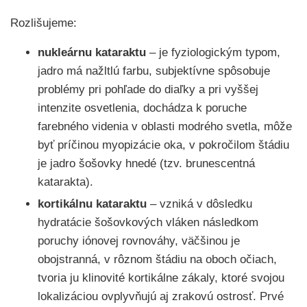
Rozlišujeme:
nukleárnu kataraktu
– je fyziologickým typom,
jadro má nažltlú farbu, subjektívne spôsobuje
problémy pri pohľade do diaľky a pri vyššej
intenzite osvetlenia, dochádza k poruche
farebného videnia v oblasti modrého svetla, môže
byť príčinou myopizácie oka, v pokročilom štádiu
je jadro šošovky hnedé (tzv. brunescentná
katarakta).
kortikálnu kataraktu
– vzniká v dôsledku
hydratácie šošovkových vláken následkom
poruchy iónovej rovnováhy, väčšinou je
obojstranná, v rôznom štádiu na oboch očiach,
tvoria ju klinovité kortikálne zákaly, ktoré svojou
lokalizáciou ovplyvňujú aj zrakovú ostrosť. Prvé