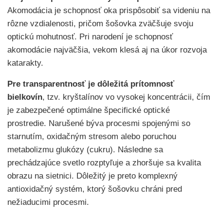
Akomodácia je schopnosť oka prispôsobiť sa videniu na
rôzne vzdialenosti, pričom šošovka zväčšuje svoju
optickú mohutnosť. Pri narodení je schopnosť
akomodácie najväčšia, vekom klesá aj na úkor rozvoja
katarakty.
Pre transparentnosť je dôležitá prítomnosť
bielkovín
, tzv. kryštalínov vo vysokej koncentrácii, čím
je zabezpečené optimálne špecifické optické
prostredie. Narušené býva procesmi spojenými so
starnutím, oxidačným stresom alebo poruchou
metabolizmu glukózy (cukru). Následne sa
prechádzajúce svetlo rozptyľuje a zhoršuje sa kvalita
obrazu na sietnici. Dôležitý je preto komplexný
antioxidačný systém, ktorý šošovku chráni pred
nežiaducimi procesmi.