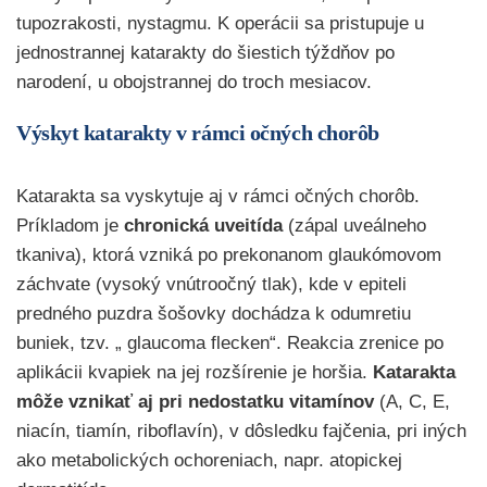
tupozrakosti, nystagmu. K operácii sa pristupuje u
jednostrannej katarakty do šiestich týždňov po
narodení, u obojstrannej do troch mesiacov.
Výskyt katarakty v rámci očných chorôb
Katarakta sa vyskytuje aj v rámci očných chorôb.
Príkladom je
chronická
uveitída
(zápal uveálneho
tkaniva), ktorá vzniká po prekonanom glaukómovom
záchvate (vysoký vnútroočný tlak), kde v epiteli
predného puzdra šošovky dochádza k odumretiu
buniek, tzv. „ glaucoma flecken“. Reakcia zrenice po
aplikácii kvapiek na jej rozšírenie je horšia.
Katarakta
môže
vznikať
aj
pri
nedostatku
vitamínov
(A, C, E,
niacín, tiamín, riboflavín), v dôsledku fajčenia, pri iných
ako metabolických ochoreniach, napr. atopickej