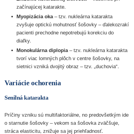
začínajúcej katarakte.
Myopizácia oka
– tzv. nukleárna katarakta
zvyšuje optickú mohutnosť šošovky – ďalekozrakí
pacienti prechodne nepotrebujú korekciu do
diaľky.
Monokulárna diplopia
– tzv. nukleárna katarakta
tvorí viac lomných plôch v centre šošovky, na
sietnici vzniká dvojitý obraz – tzv. „duchovia“.
Variácie ochorenia
Senilná katarakta
Príčiny vzniku sú multifaktoriálne, no predovšetkým ide
o starnutie šošovky – vekom sa šošovka zväčšuje,
stráca elasticitu, znižuje sa jej priehľadnosť.