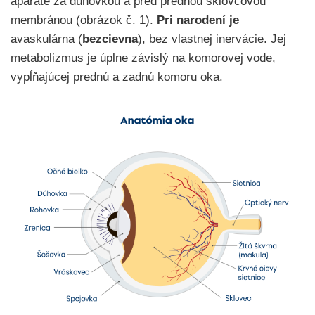
aparáte za dúhovkou a pred prednou sklovcovou
membránou (obrázok č. 1).
Pri narodení je
avaskulárna (
bezcievna
), bez vlastnej inervácie. Jej
metabolizmus je úplne závislý na komorovej vode,
vypĺňajúcej prednú a zadnú komoru oka.