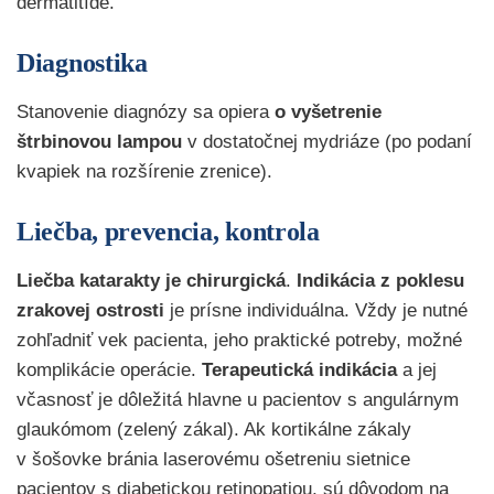
dermatitíde.
Diagnostika
Stanovenie diagnózy sa opiera
o vyšetrenie
štrbinovou lampou
v dostatočnej mydriáze (po podaní
kvapiek na rozšírenie zrenice).
Liečba, prevencia, kontrola
Liečba katarakty je chirurgická
.
Indikácia
z
poklesu
zrakovej
ostrosti
je prísne individuálna. Vždy je nutné
zohľadniť vek pacienta, jeho praktické potreby, možné
komplikácie operácie.
Terapeutická
indikácia
a jej
včasnosť je dôležitá hlavne u pacientov s angulárnym
glaukómom (zelený zákal). Ak kortikálne zákaly
v šošovke bránia laserovému ošetreniu sietnice
pacientov s diabetickou retinopatiou, sú dôvodom na