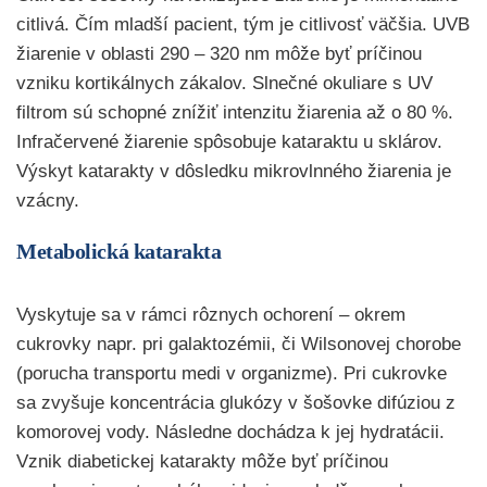
citlivá. Čím mladší pacient, tým je citlivosť väčšia. UVB
žiarenie v oblasti 290 – 320 nm môže byť príčinou
vzniku kortikálnych zákalov. Slnečné okuliare s UV
filtrom sú schopné znížiť intenzitu žiarenia až o 80 %.
Infračervené žiarenie spôsobuje kataraktu u sklárov.
Výskyt katarakty v dôsledku mikrovlnného žiarenia je
vzácny.
Metabolická katarakta
Vyskytuje sa v rámci rôznych ochorení – okrem
cukrovky napr. pri galaktozémii, či Wilsonovej chorobe
(porucha transportu medi v organizme). Pri cukrovke
sa zvyšuje koncentrácia glukózy v šošovke difúziou z
komorovej vody. Následne dochádza k jej hydratácii.
Vznik diabetickej katarakty môže byť príčinou