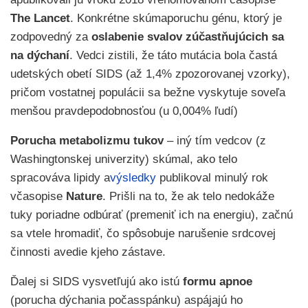
The Lancet
. Konkrétne skúmaporuchu génu, ktorý je
zodpovedný za
oslabenie svalov zúčastňujúcich sa
na dýchaní
. Vedci zistili, že táto mutácia bola častá
udetských obetí SIDS (až 1,4% zpozorovanej vzorky),
pričom vostatnej populácii sa bežne vyskytuje soveľa
menšou pravdepodobnosťou (u 0,004% ľudí)
Porucha metabolizmu tukov
– iný tím vedcov (z
Washingtonskej univerzity) skúmal, ako telo
spracováva lipidy a
výsledky
publikoval minulý rok
včasopise
Nature
. Prišli na to, že ak telo nedokáže
tuky poriadne odbúrať (premeniť ich na energiu), začnú
sa vtele hromadiť, čo spôsobuje narušenie srdcovej
činnosti avedie kjeho zástave.
Ďalej si SIDS vysvetľujú ako istú
formu apnoe
(porucha dýchania počasspánku) aspájajú ho