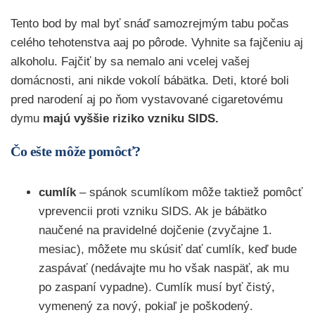
Tento bod by mal byť snáď samozrejmým tabu počas
celého tehotenstva aaj po pôrode. Vyhnite sa fajčeniu aj
alkoholu. Fajčiť by sa nemalo ani vcelej vašej
domácnosti, ani nikde vokolí bábätka. Deti, ktoré boli
pred narodení aj po ňom vystavované cigaretovému
dymu
majú vyššie riziko vzniku SIDS.
Čo ešte môže pomôcť?
cumlík
– spánok scumlíkom môže taktiež pomôcť
vprevencii proti vzniku SIDS. Ak je bábätko
naučené na pravidelné dojčenie (zvyčajne 1.
mesiac), môžete mu skúsiť dať cumlík, keď bude
zaspávať (nedávajte mu ho však naspäť, ak mu
po zaspaní vypadne). Cumlík musí byť čistý,
vymenený za nový, pokiaľ je poškodený.