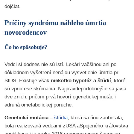
dojčiat.
Príčiny syndrómu náhleho úmrtia
novorodencov
Čo ho spôsobuje?
Vedci si dodnes nie sú istí. Lekári väčšinou ani po
dôkladnom vyšetrení nenájdu vysvetlenie úmrtia pri
SIDS. Existuje však
niekoľko hypotéz a štúdií
, ktoré
sú vprocese skúmania. Najpravdepodobnejšie sa javia
dve znich, pričom prvá hovorí ogenetickej mutácii
adruhá ometabolickej poruche.
Genetická mutácia
–
štúdia
, ktorá sa ňou zaoberala,
bola realizovaná vedcami zUSA aSpojeného kráľovstva
apublikovali ju vroku 2018 vrenomovanom časopise