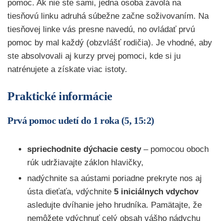
pomoc. Ak nie ste sami, jedna osoba zavolá na
tiesňovú linku adruhá súbežne začne soživovaním. Na
tiesňovej linke vás presne navedú, no ovládať prvú
pomoc by mal každý (obzvlášť rodičia). Je vhodné, aby
ste absolvovali aj kurzy prvej pomoci, kde si ju
natrénujete a získate viac istoty.
Praktické informácie
Prvá pomoc udetí do 1 roka (
5, 15:2
)
spriechodnite dýchacie cesty
– pomocou oboch
rúk udržiavajte záklon hlavičky,
nadýchnite sa aústami poriadne prekryte nos aj
ústa dieťaťa, vdýchnite
5 iniciálnych vdychov
asledujte dvíhanie jeho hrudníka. Pamätajte, že
nemôžete vdýchnuť celý obsah vášho nádychu