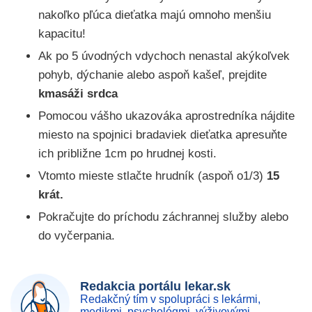
nakoľko pľúca dieťatka majú omnoho menšiu
kapacitu!
Ak po 5 úvodných vdychoch nenastal akýkoľvek
pohyb, dýchanie alebo aspoň kašeľ, prejdite
kmasáži srdca
Pomocou vášho ukazováka aprostredníka nájdite
miesto na spojnici bradaviek dieťatka apresuňte
ich približne 1cm po hrudnej kosti.
Vtomto mieste stlačte hrudník (aspoň o1/3)
15
krát.
Pokračujte do príchodu záchrannej služby alebo
do vyčerpania.
Redakcia portálu lekar.sk
Redakčný tím v spolupráci s lekármi,
medikmi, psychológmi, výživovými