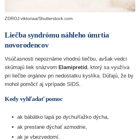
ZDROJ:viktoriaa/Shutterstock.com
Liečba syndrómu náhleho úmrtia
novorodencov
Vsúčasnosti nepoznáme vhodnú liečbu, avšak vedci
skúmajú liek snázvom
Elamipretid
, ktorý sa využíva
pri liečbe orgánov pri nedostatku kyslíka. Dúfajú, že by
mohol pomôcť aj vprípade SIDS.
Kedy vyhľadať pomoc
ak bábätko lapá po dychu/ťažko dýcha,
ak prestane dýchať azmodrie,
ak je vbezvedomí.