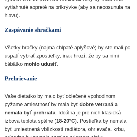
vytiahnuté aopreté na prikrývke (aby sa neposunula na
hlavu).
Zaspávanie shračkami
Všetky hračky (najmä chlpaté aplyšové) by ste mali po
uspatí vybrať zpostieľky, inak hrozí, že by sa nimi
bábätko
mohlo udusiť
.
Prehrievanie
Vaše dieťatko by malo byť oblečené vpohodlnom
pyžame amiestnosť by mala byť
dobre vetraná a
nemala byť prehriata
. Ideálna je pre nich klasická
izbová teplota spálne (
18-20°C
). Postieľka by nemala
byť umiestnená vblízkosti radiátora, ohrievača, krbu,