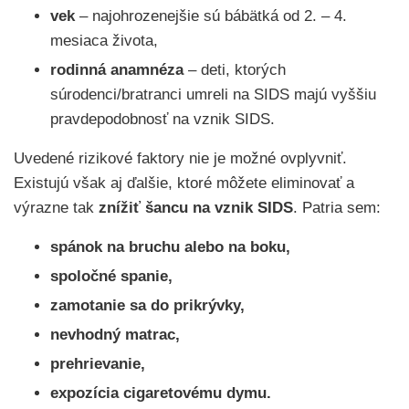
vek
– najohrozenejšie sú bábätká od 2. – 4.
mesiaca života,
rodinná anamnéza
– deti, ktorých
súrodenci/bratranci umreli na SIDS majú vyššiu
pravdepodobnosť na vznik SIDS.
Uvedené rizikové faktory nie je možné ovplyvniť.
Existujú však aj ďalšie, ktoré môžete eliminovať a
výrazne tak
znížiť šancu na vznik SIDS
. Patria sem:
spánok na bruchu alebo na boku,
spoločné spanie,
zamotanie sa do prikrývky,
nevhodný matrac,
prehrievanie,
expozícia cigaretovému dymu.