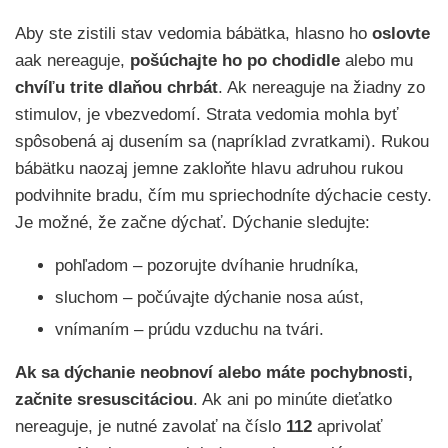
Aby ste zistili stav vedomia bábätka, hlasno ho
oslovte
aak nereaguje,
pošúchajte ho po chodidle
alebo mu
chvíľu trite dlaňou chrbát
. Ak nereaguje na žiadny zo
stimulov, je vbezvedomí. Strata vedomia mohla byť
spôsobená aj dusením sa (napríklad zvratkami). Rukou
bábätku naozaj jemne zakloňte hlavu adruhou rukou
podvihnite bradu, čím mu spriechodníte dýchacie cesty.
Je možné, že začne dýchať. Dýchanie sledujte:
pohľadom – pozorujte dvíhanie hrudníka,
sluchom – počúvajte dýchanie nosa aúst,
vnímaním – prúdu vzduchu na tvári.
Ak sa dýchanie neobnoví alebo máte pochybnosti,
začnite sresuscitáciou
. Ak ani po minúte dieťatko
nereaguje, je nutné zavolať na číslo
112
aprivolať