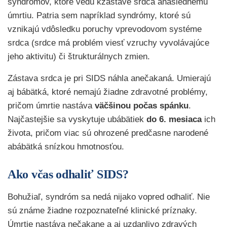
syndrómov, ktoré vedú kzástave srdca anáslednému
úmrtiu. Patria sem napríklad syndrómy, ktoré sú
vznikajú vdôsledku poruchy vprevodovom systéme
srdca (srdce má problém viesť vzruchy vyvolávajúce
jeho aktivitu) či štrukturálnych zmien.
Zástava srdca je pri SIDS náhla anečakaná. Umierajú
aj bábätká, ktoré nemajú žiadne zdravotné problémy,
pričom úmrtie nastáva
väčšinou počas spánku
.
Najčastejšie sa vyskytuje ubábätiek
do 6. mesiaca
ich
života, pričom viac sú ohrozené predčasne narodené
abábätká snízkou hmotnosťou.
Ako včas odhaliť SIDS?
Bohužiaľ, syndróm sa nedá nijako vopred odhaliť. Nie
sú známe žiadne rozpoznateľné klinické príznaky.
Úmrtie nastáva nečakane a aj uzdanlivo zdravých