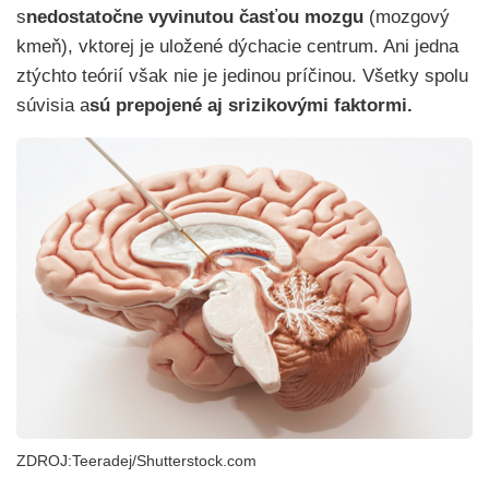
s
nedostatočne vyvinutou časťou mozgu
(mozgový
kmeň), vktorej je uložené dýchacie centrum. Ani jedna
ztýchto teórií však nie je jedinou príčinou. Všetky spolu
súvisia a
sú prepojené aj srizikovými faktormi.
ZDROJ:Teeradej/Shutterstock.com