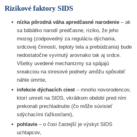
Rizikové faktory SIDS
nízka pôrodná váha apredčasné narodenie
– ak
sa bábätko narodí predčasne, riziko, že jeho
mozog (zodpovedný za reguláciu dýchania,
srdcovej činnosti, teploty tela a prebúdzania) bude
nedostatočne vyvinutý arovnako tak aj srdce.
Všetky uvedené mechanizmy sa spájajú
sreakciou na stresové podnety amôžu spôsobiť
náhle úmrtie,
infekcie dýchacích ciest
– mnoho novorodencov,
ktorí umreli na SIDS, vkrátkom období pred ním
prekonali prechladnutie (čo môže súvisieť
sdýchacími ťažkosťami),
pohlavie
– o čosi častejší je výskyt SIDS
uchlapcov,