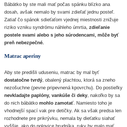
Bábätko by ste mali mať počas spánku blízko ana
dosah, avšak nemalo by svami zdieľať jednu posteľ.
Zatiaľ čo spánok sdieťaťom vjednej miestnosti znižuje
riziko vzniku syndrómu náhleho úmrtia,
zdieľanie
postele svami alebo s jeho súrodencami, môže byť
preň nebezpečné.
Matrac aperiny
Aby ste predišli uduseniu, matrac by mal byť
dostatočne tvrdý
, obalený plachtou, ktorá sa zneho
nezošuchne (pevne pripevnená kpovrchu). Do postieľky
nevkladajte paplóny, vankúše či deky
, nakoľko by sa
do nich bábätko
mohlo zamotať
. Namiesto toho je
vhodnejší spací vak pre detičky. Ak sa však predsa len
rozhodnete pre prikrývku, nemala by dieťatku siahať
vyššie, ako do polovice hrudníka, ruky by malo mať