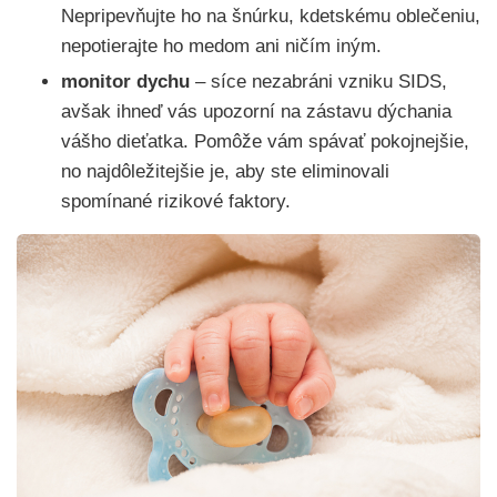
Nepripevňujte ho na šnúrku, kdetskému oblečeniu,
nepotierajte ho medom ani ničím iným.
monitor dychu
– síce nezabráni vzniku SIDS,
avšak ihneď vás upozorní na zástavu dýchania
vášho dieťatka. Pomôže vám spávať pokojnejšie,
no najdôležitejšie je, aby ste eliminovali
spomínané rizikové faktory.