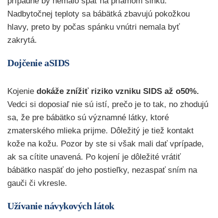
prípadne by nemalo spať na priamom slnku.
Nadbytočnej teploty sa bábätká zbavujú pokožkou
hlavy, preto by počas spánku vnútri nemala byť
zakrytá.
Dojčenie aSIDS
Kojenie
dokáže znížiť riziko vzniku SIDS až o50%.
Vedci si doposiaľ nie sú istí, prečo je to tak, no zhodujú
sa, že pre bábätko sú významné látky, ktoré
zmaterského mlieka prijme. Dôležitý je tiež kontakt
kože na kožu. Pozor by ste si však mali dať vprípade,
ak sa cítite unavená. Po kojení je dôležité vrátiť
bábätko naspäť do jeho postieľky, nezaspať sním na
gauči či vkresle.
Užívanie návykových látok