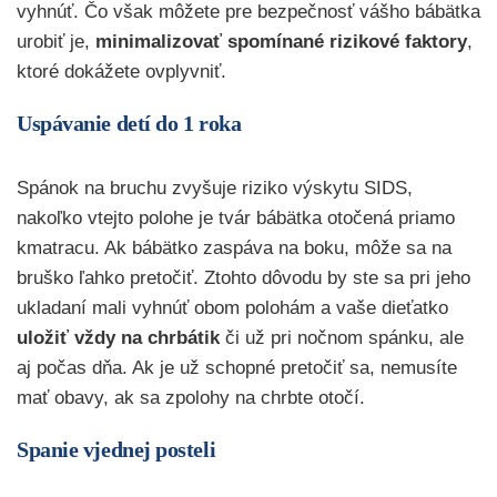
vyhnúť. Čo však môžete pre bezpečnosť vášho bábätka
urobiť je,
minimalizovať spomínané rizikové faktory
,
ktoré dokážete ovplyvniť.
Uspávanie detí do 1 roka
Spánok na bruchu zvyšuje riziko výskytu SIDS,
nakoľko vtejto polohe je tvár bábätka otočená priamo
kmatracu. Ak bábätko zaspáva na boku, môže sa na
bruško ľahko pretočiť. Ztohto dôvodu by ste sa pri jeho
ukladaní mali vyhnúť obom polohám a vaše dieťatko
uložiť vždy na chrbátik
či už pri nočnom spánku, ale
aj počas dňa. Ak je už schopné pretočiť sa, nemusíte
mať obavy, ak sa zpolohy na chrbte otočí.
Spanie vjednej posteli