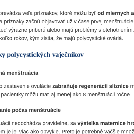
revádza veľa príznakov, ktoré môžu byť
od miernych a
a príznaky začnú objavovať už v čase prvej menštruácie. 
eď výrazne priberú alebo majú problémy s otehotnením
koľko rokov, kým zistia, že majú polycystické ováriá.
y polycystických vaječníkov
ná menštruácia
 zastavenie ovulácie
zabraňuje regenerácii sliznice
m
 pacientky môžu mať aj menej ako 8 menštruácii ročne.
canie počas menštruácie
uácii nedochádza pravidelne, sa
výstelka maternice hr
m je jej viac ako obvykle. Preto je potrebné väčšie mno