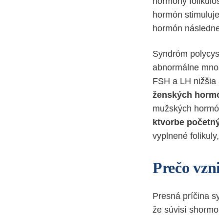
hormóny folikulo
hormón stimuluje 
hormón následne 
Syndróm polycyst
abnormálne množ
FSH a LH nižšia 
ženských horm
mužských hormón
ktvorbe početný
vyplnené folikul
Prečo vz
Presná príčina s
že súvisí shormo