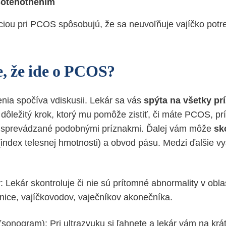
sotehotnením
iou pri PCOS spôsobujú, že sa neuvoľňuje vajíčko potr
e, že ide o PCOS?
enia spočíva vdiskusii. Lekár sa vás
spýta na všetky pr
 dôležitý krok, ktorý mu pomôže zistiť, či máte PCOS, pr
a sprevádzané podobnými príznakmi. Ďalej vám môže
sk
index telesnej hmotnosti) a obvod pásu. Medzi ďalšie vy
 Lekár skontroluje či nie sú prítomné abnormality v obla
nice, vajíčkovodov, vaječníkov akonečníka.
(sonogram): Pri ultrazvuku si ľahnete a lekár vám na krá