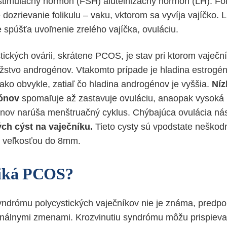
stimulačný hormón (FSH) aluteinizačný hormón (LH). Fol
dozrievanie folikulu – vaku, vktorom sa vyvíja vajíčko. 
spúšťa uvoľnenie zrelého vajíčka, ovuláciu.
ických ovárii, skrátene PCOS, je stav pri ktorom vaječn
stvo androgénov. Vtakomto prípade je hladina estrogén
ako obvykle, zatiaľ čo hladina androgénov je vyššia.
Níz
ónov
spomaľuje až zastavuje ovuláciu, anaopak vysoká 
ov narúša menštruačný cyklus. Chýbajúca ovulácia nás
ch cýst na vaječníku.
Tieto cysty sú vpodstate neškodn
y, veľkosťou do 8mm.
niká PCOS?
yndrómu polycystických vaječníkov nie je známa, predpo
nálnymi zmenami. Krozvinutiu syndrómu môžu prispievať 