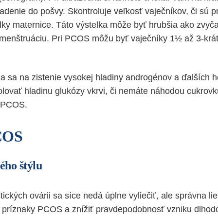
adenie do pošvy. Skontroluje veľkosť vaječníkov, či sú p
elky maternice. Táto výstelka môže byť hrubšia ako zvyča
 menštruáciu. Pri PCOS môžu byť vaječníky 1½ až 3-krát
ia sa na zistenie vysokej hladiny androgénov a ďalších 
olovať hladinu glukózy vkrvi, či nemáte náhodou cukrovk
 sPCOS.
COS
ého štýlu
ických ovárii sa síce nedá úplne vyliečiť, ale správna 
 príznaky PCOS a znížiť pravdepodobnosť vzniku dlhod