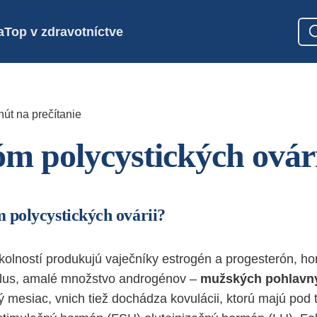
a
Top v zdravotníctve
nút na prečítanie
m polycystických ovár
 polycystických ovárii?
olností produkujú vaječníky estrogén a progesterón, h
lus, amalé množstvo androgénov –
mužských pohlavn
ý mesiac, vnich tiež dochádza kovulácii, ktorú majú pod 