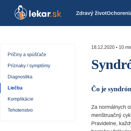
Zdravý život
Ochoreni
18.12.2020 • 10 mi
Príčiny a spúšťače
Syndró
Príznaky / symptómy
Diagnostika
Čo je syndróm
Liečba
Komplikácie
Za normálnych ok
Tehotenstvo
menštruačný cyk
Pravidelne, každ