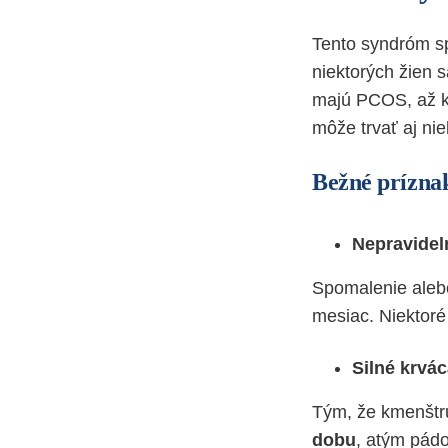
Tento syndróm sp
niektorých žien s
majú PCOS, až k
môže trvať aj nie
Bežné príznak
Nepravidel
Spomalenie alebo
mesiac. Niektoré
Silné krvá
Tým, že kmenštr
dobu
, atým pádo