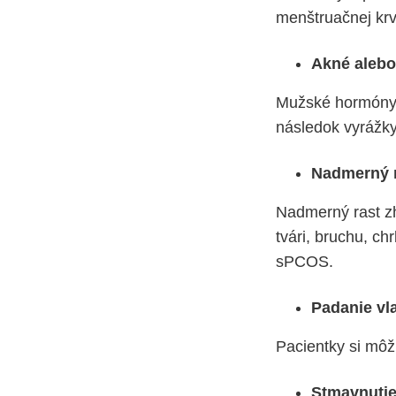
menštruačnej krv
Akné alebo
Mužské hormóny
následok vyrážky 
Nadmerný r
Nadmerný rast zh
tvári, bruchu, c
sPCOS.
Padanie vl
Pacientky si môž
Stmavnuti