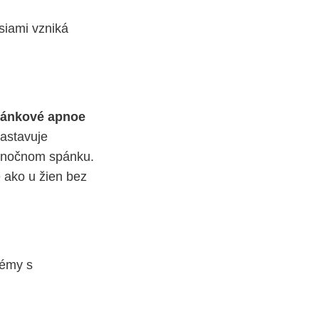
siami vzniká
ánkové apnoe
zastavuje
lonočnom spánku.
 ako u žien bez
lémy s