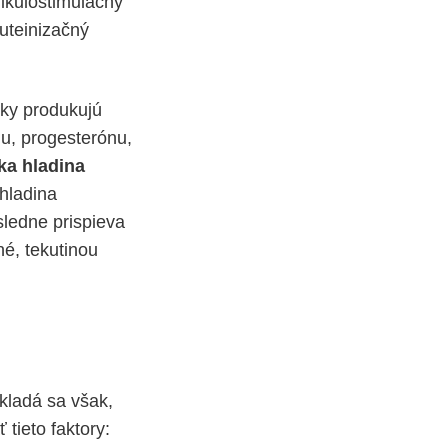
ikulostimulačný
Luteinizačný
íky produkujú
u, progesterónu,
ka hladina
hladina
ledne prispieva
é, tekutinou
kladá sa však,
tieto faktory: