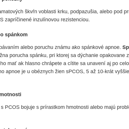
matových škvŕn voblasti krku, podpazušia, alebo pod pr
 zapríčinené inzulínovou rezistenciou.
so spánkom
pávaním alebo poruchu známu ako spánkové apnoe.
Sp
ážna porucha spánku, pri ktorej sa dýchanie opakovane 
ho mať ak hlasno chrápete a cítite sa unavení aj po ce
o apnoe je u obéznych žien sPCOS, 5 až 10-krát vyššie
hmotnosti
n s PCOS bojuje s prírastkom hmotnosti alebo majú prob