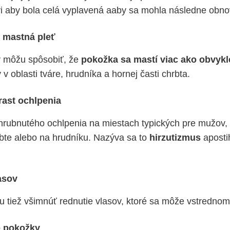
i aby bola celá vyplavená aaby sa mohla následne obnov
 mastná pleť
 môžu spôsobiť, že
pokožka sa mastí viac ako obvykl
v oblasti tváre, hrudníka a hornej časti chrbta.
ast ochlpenia
rubnutého ochlpenia na miestach typických pre mužov, 
hrbte alebo na hrudníku. Nazýva sa to
hirzutizmus
aposti
asov
u tiež všimnúť rednutie vlasov, ktoré sa môže vstrednom
e pokožky