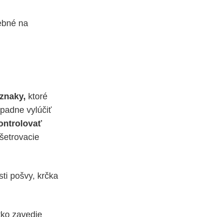
ebné na
íznaky,
ktoré
ípadne vylúčiť
ontrolovať
šetrovacie
sti pošvy, krčka
tko zavedie