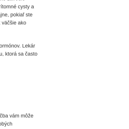
rítomné cysty a
jne, pokiaľ ste
 väčšie ako
hormónov. Lekár
u, ktorá sa často
liečba vám môže
obých