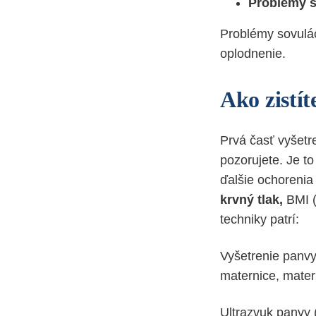
Problémy 
Problémy sovulác
oplodnenie.
Ako zistít
Prvá časť vyšetr
pozorujete. Je to
ďalšie ochoreni
krvný tlak,
BMI (
techniky patrí:
Vyšetrenie panvy:
maternice, mater
Ultrazvuk panvy 