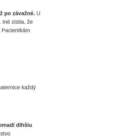
ž po závažné.
U
Iné zistia, že
. Pacientkám
aternice každý
omadí dlhšiu
žstvo