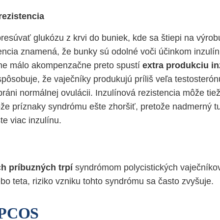
rezistencia
resúvať glukózu z krvi do buniek, kde sa štiepi na výrob
tencia znamená, že bunky sú odolné voči účinkom inzulínu
me málo akompenzačne preto spustí
extra produkciu in
spôsobuje, že vaječníky produkujú príliš veľa testosteró
 bráni normálnej ovulácii. Inzulínová rezistencia môže tie
že príznaky syndrómu ešte zhoršiť, pretože nadmerný t
te viac inzulínu.
ch príbuzných trpí
syndrómom polycistických vaječníkov
bo teta, riziko vzniku tohto syndrómu sa často zvyšuje.
 PCOS