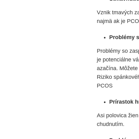
Vznik tmavých za
najmä ak je PCOS
Problémy 
Problémy so zas
je potenciálne v
azačína. Môžete 
Riziko spánkovéh
PCOS
Prírastok 
Asi polovica žie
chudnutím.