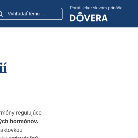
Portál lekar.sk vám prináša
ií
ormóny regulujúce
ých hormónov.
taktovkou