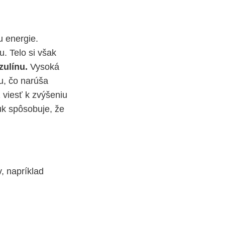
u energie.
. Telo si však
zulínu.
Vysoká
nu, čo narúša
ž viesť k zvýšeniu
uk spôsobuje, že
, napríklad