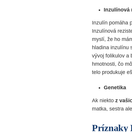
Inzulínová 
Inzulín pomáha p
Inzulínová rezis
myslí, že ho má
hladina inzulínu 
vývoj folikulov a
hmotnosti, čo mô
telo produkuje eš
Genetika
Ak niekto
z vaši
matka, sestra ale
Príznaky