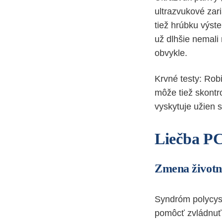
ultrazvukové zari
tiež hrúbku výst
už dlhšie nemali
obvykle.
Krvné testy: Rob
môže tiež skontr
vyskytuje užien
Liečba P
Zmena životn
Syndróm polycyst
pomôcť zvládnuť