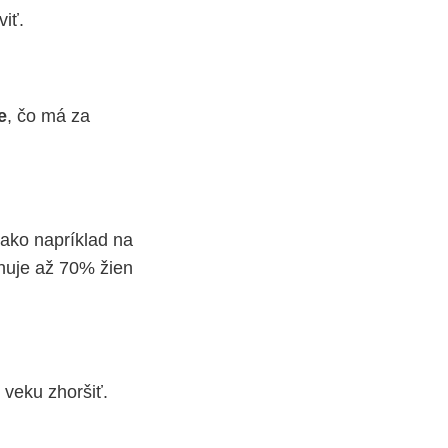
iť.
e
, čo má za
ako napríklad na
huje až 70% žien
 veku zhoršiť.